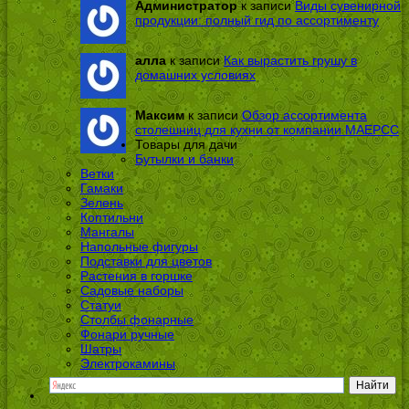
Администратор
к записи
Виды сувенирной
продукции: полный гид по ассортименту
алла
к записи
Как вырастить грушу в
домашних условиях
Максим
к записи
Обзор ассортимента
столешниц для кухни от компании МАЕРСС
Товары для дачи
Бутылки и банки
Ветки
Гамаки
Зелень
Коптильни
Мангалы
Напольные фигуры
Подставки для цветов
Растения в горшке
Садовые наборы
Статуи
Столбы фонарные
Фонари ручные
Шатры
Электрокамины