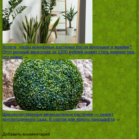
Хотите, чтобы комнатные растения росли крупными и яркими?
Этот медный аксессуар за 1300 рублей может стать именно тем,
что нужно
→
Широколиственные вечнозеленые растения — секрет
круглогодичного сада: 8 сортов для яркого ландшафта
→
Добавить комментарий