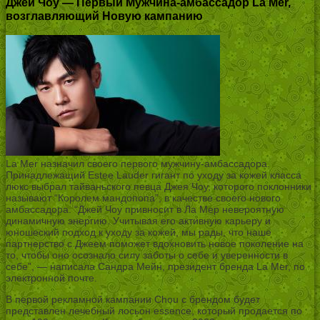
Джей Чоу — Первый Мужчина-амбассадор La Mer,
возглавляющий Новую кампанию
La Mer назначил своего первого мужчину-амбассадора.
Принадлежащий Estee Lauder гигант по уходу за кожей класса
люкс выбрал тайваньского певца Джея Чоу, которого поклонники
называют “Королем мандопопа”, в качестве своего нового
амбассадора. “Джей Чоу привносит в Ла Мер невероятную
динамичную энергию. Учитывая его активную карьеру и
юношеский подход к уходу за кожей, мы рады, что наше
партнерство с Джеем поможет вдохновить новое поколение на
то, чтобы оно осознало силу заботы о себе и уверенности в
себе”, — написала Сандра Мейн, президент бренда La Mer, по
электронной почте.
В первой рекламной кампании Chou с брендом будет
представлен лечебный лосьон essence, который продается по