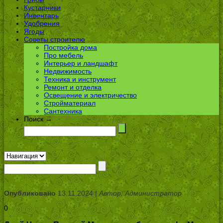
Кустарники
Инвентарь
Удобрения
Ягоды
Советы строителю
Постройка дома
Про мебель
Интерьер и ландшафт
Недвижимость
Техника и инструмент
Ремонт и отделка
Освещение и электричество
Стройматериал
Сантехника
Поиск →
Опубликовано
13.11.2024 |
Автор: Администратор
0