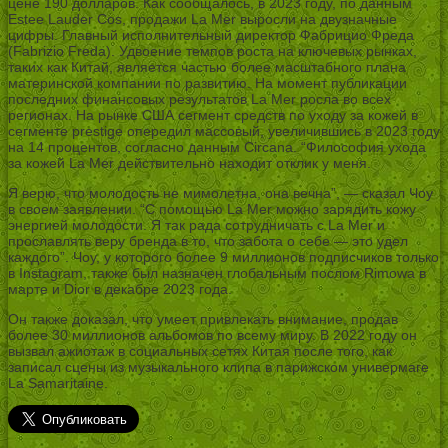
цене 190 долларов. Как сообщалось, в 2023 году, по данным
Estee Lauder Cos, продажи La Mer выросли на двузначные
цифры. Главный исполнительный директор Фабрицио Фреда
(Fabrizio Freda). Удвоение темпов роста на ключевых рынках,
таких как Китай, является частью более масштабного плана
материнской компании по развитию. На момент публикации
последних финансовых результатов La Mer росла во всех
регионах. На рынке США сегмент средств по уходу за кожей в
сегменте prestige опередил массовый, увеличившись в 2023 году
на 14 процентов, согласно данным Circana. “Философия ухода
за кожей La Mer действительно находит отклик у меня.
Я верю, что молодость не мимолетна, она вечна”, — сказал Чоу
в своем заявлении. “С помощью La Mer можно зарядить кожу
энергией молодости. Я так рада сотрудничать с La Mer и
прославлять веру бренда в то, что забота о себе — это удел
каждого”. Чоу, у которого более 9 миллионов подписчиков только
в Instagram, также был назначен глобальным послом Rimowa в
марте и Dior в декабре 2023 года.
Он также доказал, что умеет привлекать внимание, продав
более 30 миллионов альбомов по всему миру. В 2022 году он
вызвал ажиотаж в социальных сетях Китая после того, как
записал сцены из музыкального клипа в парижском универмаге
La Samaritaine.