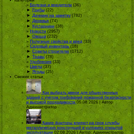
Болезни и вредители
(36)
►
Грибы
(22)
►
Дачнику на заметку
(782)
►
Деревья
(74)
►
Кустарники
(38)
Новости
(2957)
►
Овощи
(232)
Полезные свойства и вред
(33)
Садовый инвентарь
(18)
►
Советы строителю
(1712)
►
Травы
(78)
Удобрения
(33)
Цветы
(37)
►
Ягоды
(25)
Свежие статьи
Как выбрать двери для общественных
зданий с учётом требований пожарной безопасности
и высокой проходимости
05.08.2026 | Автор:
Администратор
Какие факторы влияют на срок службы
металлических конструкций в условиях открытой
эксплуатации
02.08.2026 | Автор:
Администратор