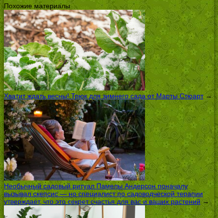
Похожие материалы
Хватит ждать весны! Трюк для зимнего сада от Марты Стюарт
→
Необычный садовый ритуал Памелы Андерсон поначалу
вызывал скепсис — но специалист по садоводческой терапии
утверждает, что это секрет счастья для вас и ваших растений
→