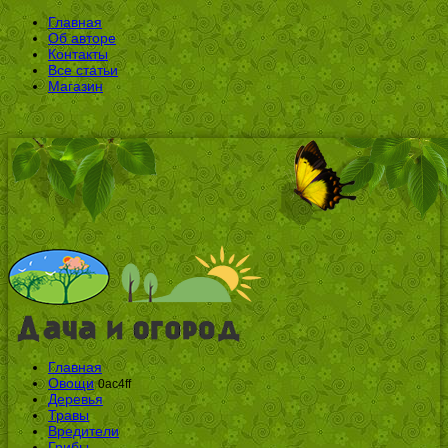
Главная
Об авторе
Контакты
Все статьи
Магазин
Главная
Овощи
0ac4ff
Деревья
Травы
Вредители
Грибы