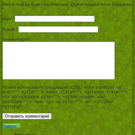
Ваш e-mail не будет опубликован.
Обязательные поля помечены
*
Имя
*
E-mail
*
Комментарий
Можно использовать следующие
HTML
-теги и атрибуты:
<a
href="" title=""> <abbr title=""> <acronym title="">
<b> <blockquote cite=""> <cite> <code> <del
datetime=""> <em> <i> <q cite=""> <s> <strike>
<strong>
Наверх ↑
Категории