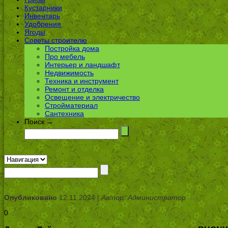
Кустарники
Инвентарь
Удобрения
Ягоды
Советы строителю
Постройка дома
Про мебель
Интерьер и ландшафт
Недвижимость
Техника и инструмент
Ремонт и отделка
Освещение и электричество
Стройматериал
Сантехника
Поиск →
Опубликовано
12.11.2024 |
Автор: Администратор
0