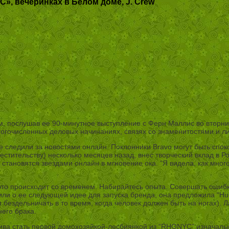
», вечеринках в Белом доме, J. Crew
 послушав ее 90-минутное выступление с Ферн Маллис во вторник 
огочисленных деловых начинаниях, связях со знаменитостями и л
 следили за новостями онлайн. Поклонники Bravo могут быть споко
вместительству) несколько месяцев назад, внес творческий вклад 
и становятся звездами онлайн в мгновение ока. “Я видела, как мн
 это происходит со временем. Набирайтесь опыта. Совершать ошибк
или о ее следующей идее для запуска бренда, она предложила “Hurkl
 бездельничать в то время, когда человек должен быть на ногах). 
него брака.
ива стать первой домохозяйкой-лесбиянкой из “RHONYC” изначально