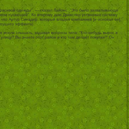
 красивой одежды”, — сказал Лайонс. “Это было захватывающе
ишком пугающей”. Ко второму дню Дрекслер установил систему
 что Артур Синадер, который владел компанией [и основал ее],
 пущего эффекта).
е могли слышать, задавая вопросы типа: “Кто-нибудь вырос в
улицу? Вы знаете этот район и кто там делает покупки?’ Он