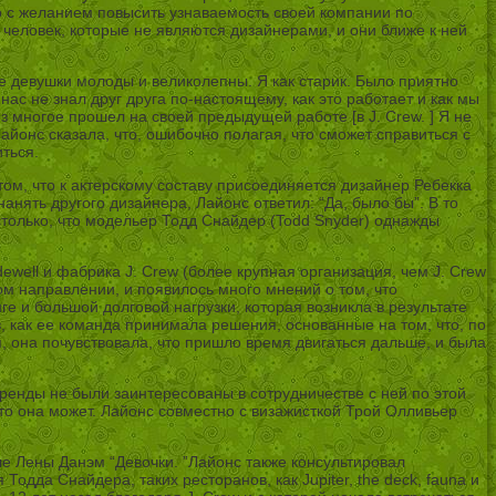
но с желанием повысить узнаваемость своей компании по
 человек, которые не являются дизайнерами, и они ближе к ней
ие девушки молоды и великолепны. Я как старик. Было приятно
ас не знал друг друга по-настоящему, как это работает и как мы
з многое прошел на своей предыдущей работе [в J. Crew. ] Я не
йонс сказала, что, ошибочно полагая, что сможет справиться с
ться.
 том, что к актерскому составу присоединяется дизайнер Ребекка
анять другого дизайнера, Лайонс ответил: “Да, было бы”. В то
олько, что модельер Тодд Снайдер (Todd Snyder) однажды
ewell и фабрика J. Crew (более крупная организация, чем J. Crew
угом направлении, и появилось много мнений о том, что
е и большой долговой нагрузки, которая возникла в результате
 как ее команда принимала решения, основанные на том, что, по
, она почувствовала, что пришло время двигаться дальше, и была
 бренды не были заинтересованы в сотрудничестве с ней по этой
Что она может. Лайонс совместно с визажисткой Трой Олливьер
ле Лены Данэм “Девочки. ”Лайонс также консультировал
одда Снайдера, таких ресторанов, как Jupiter, the deck, fauna и