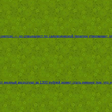
епсис — но специалист по садоводческой терапии утверждает, что
т медный аксессуар за 1300 рублей может стать именно тем, что 