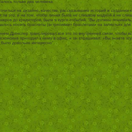
алось только два человека.
очиться на дизайне, качестве, рассказывании историй и создании
ся ли это, и на том, чтобы линия была не слишком модной и не сл
йнеров до кредиторов, были в курсе событий. “Вы должны понимать,
шалось носить браслеты (встряхивает браслетами на запястьях для
енем Дрекслер транслировал все это по внутренней связи, чтобы вс
сконсина приходил к нему в офис, и он спрашивал: «Вы знаете эту 
 было довольно интересно”.