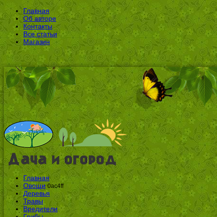
Главная
Об авторе
Контакты
Все статьи
Магазин
Главная
Овощи
0ac4ff
Деревья
Травы
Вредители
Грибы