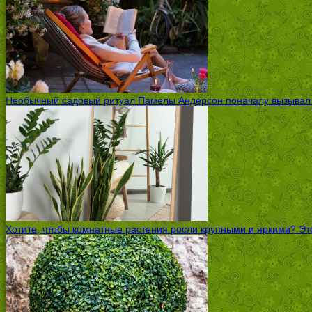
Необычный садовый ритуал Памелы Андерсон поначалу вызывал ск
Хотите, чтобы комнатные растения росли крупными и яркими? Это