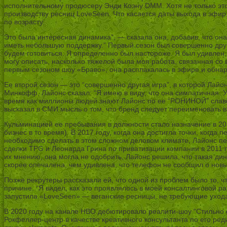
исполнительному продюсеру Энди Коэну DMM. Хотя не только это 
производству ресниц LoveSeen. Что касается даты выхода в эфир,
по возрасту.
Это была интересная динамика”, — сказала она, добавив, что она
иметь небольшую поддержку.” Первый сезон был совершенно другим
будем готовиться. Я определенно был настороже. Я был удивлен, 
могу описать, насколько тяжелой была моя работа, связанная со
первым сезоном шоу «Браво», она расплакалась в эфире и обнар
Ее второй сезон — это “совершенно другая игра”, в которой Лайон
Минкофф, Лайонс сказал: “Я имею в виду, что она симпатичная. У 
время как миллионы людей знают Лайонс по ее “РОНИНОЙ” славе
высказал в СМИ мысль о том, что бренд следует переименовать в
Кульминацией ее пребывания в должности стало назначение в 2010
бизнес в то время). В 2017 году, когда она достигла точки, когда
необходимо сделать в этом сложном деловом климате, Лайонс пер
сделки TPG и Леонарда Грина по приватизации компании в 2011 
их мнению, она могла не одобрить, Лайонс решила, что такая ди
скорее опечалена, чем удивлена, что телефон не сообщил о нов
Позже рекрутеры рассказали ей, что одной из проблем было то, ч
причине. “Я видел, как это проявлялось в моей консалтинговой р
запустила «LoveSeen» — веганские ресницы, не требующие уход
В 2020 году на канале HBO дебютировало реалити-шоу “Стильно с
Рокфеллер-центр в качестве креативного консультанта по его реди