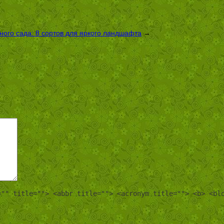
ого сада: 8 сортов для яркого ландшафта
→
="" title=""> <abbr title=""> <acronym title=""> <b> <bl