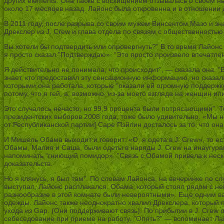
других elements. Она также с восхищением отзывалась о своем н
около 17 месяцев назад. Лайонс была откровенна и в отношении 
В 2011 году, после разрыва со своим мужем Винсентом Мазо и з
Дрекслер из J. Crew и глава отдела по связям с общественностью
Вы хотели бы подтвердить или опровергнуть?” В то время Лайонс 
я просто сказал ”Подтверждаю». “Это просто произвело впечатле
Я действительно не понимала, что происходит”, — сказала она. “
знает, кто предоставил эту сенсационную информацию, но сказала
которыми она работала, которые “оказали ей огромную поддержку”,
потому, что я гей, а, возможно, из-за моего взгляда на женщин ил
Это случалось нечасто, но 99,9 процента были потрясающими”. Т
президентских выборов 2008 года, тоже было удивительно. «Мы н
от Республиканской партии] Саре Пэйлин досталось за то, что он
И Мишель Обама выходит и говорит: «О, я одета в J. Crew», то ес
Обамы, Малия и Саша, были одеты в наряды J. Crew на инаугурац
напоминать “гниющий помидор». ”Связь с Обамой привела к неско
доказательств.
Но я клянусь, я был там”. По словам Лайонса, на вечеринке по с
выступал, Лайонс расплакался. Обама, который стоял рядом с ней
разнообразие в этой комнате были невероятными». Еще одним в
одежды. Лайонс также неоднократно хвалил Дрекслера, который п
ухода из Gap. (Они поддерживают связь). По прибытии в J. Crew 
собеседование при приеме на работу. ”Опять?” — вспоминает Ла