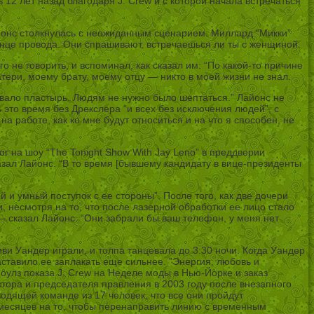
12 лет назад благодаря J. Crew и с которой начала встречаться
йонс столкнулась с неожиданным сценарием: Миллард “Микки”
конце провода. Они спрашивают, встречаешься ли ты с женщиной.
 не говорить, и вспоминал, как сказал им: “По какой-то причине
тери, моему брату, моему отцу — никто в моей жизни не знал.
орвало пластырь. Людям не нужно было шептаться.” Лайонс не
 это время без Дрекслера “и всех без исключения людей”, с
а работе, как ко мне будут относиться и на что я способен, не
г на шоу “The Tonight Show With Jay Leno” в преддверии
азал Лайонс. “В то время [бывшему кандидату в вице-президенты
й и умный поступок с ее стороны”. После того, как две дочери
 несмотря на то, что после лазерной обработки ее лицо стало
— сказал Лайонс. “Они забрали бы ваш телефон, у меня нет
ви Уандер играли, и толпа танцевала до 3:30 ночи. Когда Уандер
аставило ее заплакать еще сильнее. ”Энергия, любовь и
улз показа J. Crew на Неделе моды в Нью-Йорке и заказ
ктора и председателя правления в 2003 году после внезапного
водящей команде из 17 человек, что все они пройдут
 месяцев на то, чтобы перенаправить линию с временным