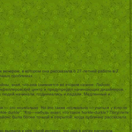
вечером, в котором она рассказала о 27-летней работе в J.
ичных проблемах.
йны, зная, что она снимается во втором сезоне. Лайонс
в Рокфеллеровский центр и предупредил начинающих дизайнеров,
ого людей начинали, поднимались и падали. Медленный и
и — это нормально. Но это также нормально — учиться у кого-то
e-durkle”: “Кто—нибудь знает, что такое hurkle-durkle? Погуглите
Лайонс была более точной и открытой, когда публично рассказала
 вызвала у нее такой интерес, что она в шутку написала