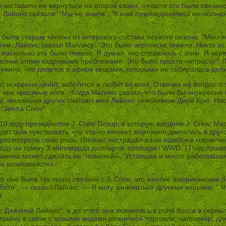
заставило ее вернуться на второй сезон, отчасти это было связа
 Лайонс сказала: “Мы не знаем”. “К нам присоединились несколько
 была старше многих из актерского состава первого сезона. “Мног
. Лайонс сказал Мэллису: “Это было чертовски тяжело. Никто из н
насколько это было тяжело. Я думал, что справлюсь с этим. Я чере
 всеми этими кадровыми проблемами. Это было просто непросто”. Ла
ужила, что делится в эфире вещами, которыми не собиралась дели
с искренне ценит, заботится и любит их всех. Отвечая на вопрос о
нее красивые ноги”. Когда Маллис сказал, что было бы интересно н
, миллионы других считают имя Лайонс синонимом Джей Крю. Наст
 “Jenna Crew”.
 году президентом J. Crew Group, в которую входили J. Crew, Mad
 перестала чувствовать, что что-то меняет, компания двигалась в др
есмотрела свою роль. (Бизнес пострадал из-за ошибок в маркетинг
году на сумму 3 миллиарда долларов, сообщает WWD. ) Подслушав,
намика может сделать ее “помехой». ”Уставшая и много работавшая
ых возможностях.
то она была так тесно связана с J. Crew, что многие американские
аботе”, — сказал Лайонс. — Я могу заниматься другими вещами. ” 
а.
 Дженной Лайонс”, а до этого она появилась в роли босса в сериа
зайну в связи с новыми видами розничной торговли, например, для Т