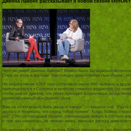
Дженна Лайонс рассказывает о новом сезоне «RHONYC
Чего не умеет Дженна Лайонс? Можно было бы задаться вопросом,
Crew, ее роли в фильме “Настоящие домохозяйки Нью-Йорка”, мн
На мероприятии 92NY присутствовало около 600 человек, а другие
присоединился к Coveteur в качестве главного редактора (по со
чтобы они не думали, что успех приходит в одночасье, когда люд
уравновешенный выигрывает гонку.
Вам не обязательно быть звездой завтра”, — сказала она. “Пусть
другого и понимать, что перед тобой пряник”. Когда Лайонс спрос
это”. (Это шотландский термин, означающий лежать в постели или
о том, как сложилась ее личная жизнь, включая распад девятилет
Но вернемся к Браво. 55-летняя Лайонс рассказала, что перспект