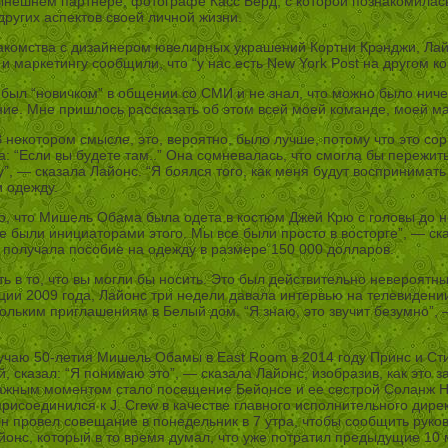
ынешнем партнере, фотографе Касс Берд, с которой познакомилась 
других аспектов своей личной жизни.
накомства с дизайнером ювелирных украшений Кортни Крэнджи, Ла
 и маркетингу сообщили, что “у нас есть New York Post на другом 
был “новичком” в общении со СМИ и не знал, что можно было ничего
ние. Мне пришлось рассказать об этом всей моей команде, моей ма
В некотором смысле, это, вероятно, было лучше, потому что это с
: “Если вы будете там..” Она сомневалась, что смогла бы пережить
 — сказала Лайонс. “Я боялся того, как меня будут воспринимать н
и одежду.
о, что Мишель Обама была одета в костюм Джей Крю с головы до но
е были инициаторами этого. Мы все были просто в восторге”, — ск
а получала пособие на одежду в размере 150 000 долларов.
ть в то, что вы могли бы носить. Это был действительно невероятны
ии 2009 года, Лайонс три недели давала интервью на телевидении,
льким приглашениям в Белый дом. “Я знаю, это звучит безумно”, 
лучаю 50-летия Мишель Обамы в East Room в 2014 году Принс и Сти
, сказал: “Я понимаю это”, — сказала Лайонс, изобразив, как это з
ажным моментом стало посещение Бейонсе и ее сестрой Соланж Но
рисоединился к J. Crew в качестве главного исполнительного дире
он провел совещание в понедельник в 7 утра, чтобы сообщить руко
йонс, который в то время думал, что уже потратил предыдущие 10