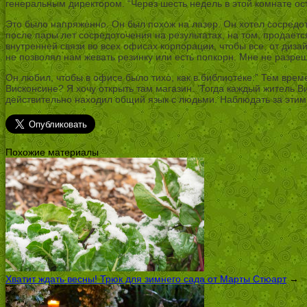
генеральным директором. “Через шесть недель в этой комнате ост
Это было напряженно. Он был похож на лазер. Он хотел сосредот
после пары лет сосредоточения на результатах, на том, продает
внутренней связи во всех офисах корпорации, чтобы все, от диза
не позволял нам жевать резинку или есть попкорн. Мне не разре
Он любил, чтобы в офисе было тихо, как в библиотеке.” Тем врем
Висконсине? Я хочу открыть там магазин. ’Тогда каждый житель Ви
действительно находил общий язык с людьми. Наблюдать за этим
Похожие материалы
Хватит ждать весны! Трюк для зимнего сада от Марты Стюарт
→