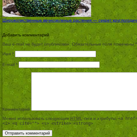
Широколиственные вечнозеленые растения — секрет круглогодичн
Добавить комментарий
Ваш e-mail не будет опубликован.
Обязательные поля помечены
*
Имя
*
E-mail
*
Комментарий
Можно использовать следующие
HTML
-теги и атрибуты:
<a href
<i> <q cite=""> <s> <strike> <strong>