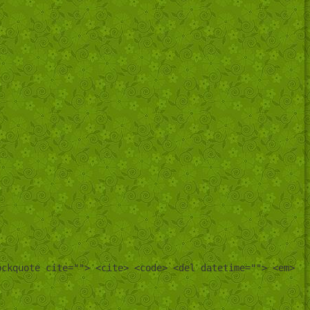
ockquote cite=""> <cite> <code> <del datetime=""> <em>