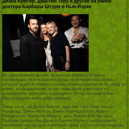
Диана Крюгер, Джастин Теру и другие на ужине
доктора Барбары Штурм в Нью-Йорке
Да, приглашение выпить за доктора Барбару Штурм и
презентацию ее последнего продукта понравилось гостям,
которые знают и обожают основательницу компании по уходу за
кожей, но большинство из них также были в восторге от
возможности поужинать в ресторане Torrisi, который в Нью—
Йорке труднее всего забронировать.
Такие гости, как Дайан Крюгер, Джастин Теру, Ники Хилтон
Ротшильд, Элтон Мейсон, Бэмби Нортвуд-Блайт, Афина
Кальдероне, Изабелла Массне, дочь Рейчел Рой Ава Дэш,
Притика Сваруп, Ань Дуонг и Синтия Роули, с необычайной
поспешностью пришли в ресторан Noho (кто из них по-модному