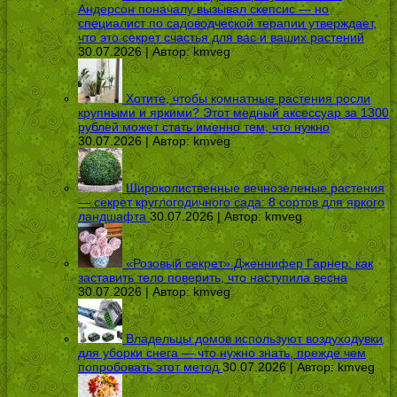
Андерсон поначалу вызывал скепсис — но
специалист по садоводческой терапии утверждает,
что это секрет счастья для вас и ваших растений
30.07.2026 | Автор:
kmveg
Хотите, чтобы комнатные растения росли
крупными и яркими? Этот медный аксессуар за 1300
рублей может стать именно тем, что нужно
30.07.2026 | Автор:
kmveg
Широколиственные вечнозеленые растения
— секрет круглогодичного сада: 8 сортов для яркого
ландшафта
30.07.2026 | Автор:
kmveg
«Розовый секрет» Дженнифер Гарнер: как
заставить тело поверить, что наступила весна
30.07.2026 | Автор:
kmveg
Владельцы домов используют воздуходувки
для уборки снега — что нужно знать, прежде чем
попробовать этот метод
30.07.2026 | Автор:
kmveg