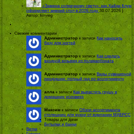
«Замена солнечному свету»: как Хайди Клум
оформляет зимний стол в 2026 году
30.07.2026 |
Автор:
kmveg
Свежие комментарии
Администратор
к записи
Как наносить
базу для ногтей
Администратор
к записи
Как сделать
входной козырек из поликарбоната
Администратор
к записи
Виды сувенирной
продукции: полный гид по ассортименту
алла
к записи
Как вырастить грушу в
домашних условиях
Максим
к записи
Обзор ассортимента
столешниц для кухни от компании МАЕРСС
Товары для дачи
Бутылки и банки
Ветки
Гамаки