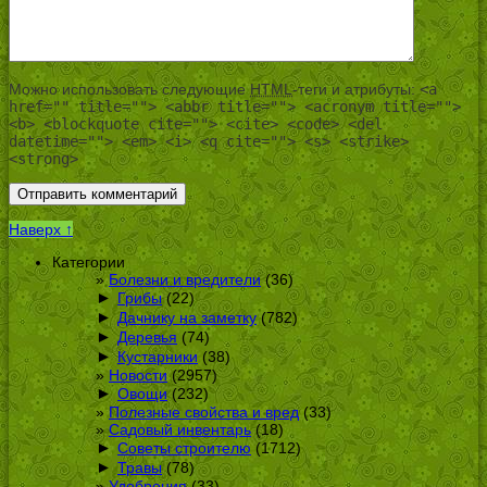
Можно использовать следующие
HTML
-теги и атрибуты:
<a
href="" title=""> <abbr title=""> <acronym title="">
<b> <blockquote cite=""> <cite> <code> <del
datetime=""> <em> <i> <q cite=""> <s> <strike>
<strong>
Наверх ↑
Категории
Болезни и вредители
(36)
►
Грибы
(22)
►
Дачнику на заметку
(782)
►
Деревья
(74)
►
Кустарники
(38)
Новости
(2957)
►
Овощи
(232)
Полезные свойства и вред
(33)
Садовый инвентарь
(18)
►
Советы строителю
(1712)
►
Травы
(78)
Удобрения
(33)