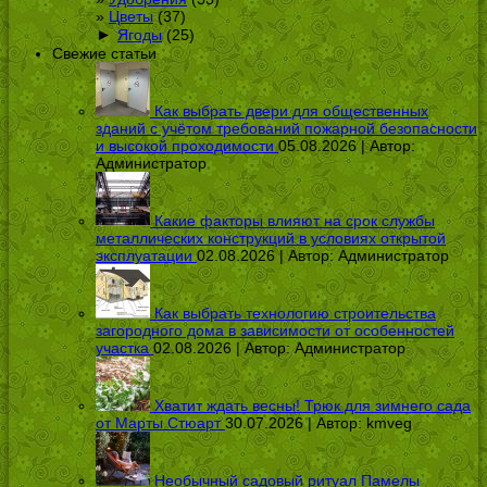
Цветы
(37)
►
Ягоды
(25)
Свежие статьи
Как выбрать двери для общественных
зданий с учётом требований пожарной безопасности
и высокой проходимости
05.08.2026 | Автор:
Администратор
Какие факторы влияют на срок службы
металлических конструкций в условиях открытой
эксплуатации
02.08.2026 | Автор:
Администратор
Как выбрать технологию строительства
загородного дома в зависимости от особенностей
участка
02.08.2026 | Автор:
Администратор
Хватит ждать весны! Трюк для зимнего сада
от Марты Стюарт
30.07.2026 | Автор:
kmveg
Необычный садовый ритуал Памелы