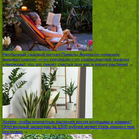
Необычный садовый ритуал Памелы Андерсон поначалу
вызывал скепсис — но специалист по садоводческой терапии
утверждает, что это секрет счастья для вас и ваших растений
→
Хотите, чтобы комнатные растения росли крупными и яркими?
Этот медный аксессуар за 1300 рублей может стать именно тем,
что нужно
→