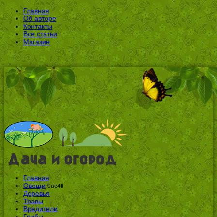
Главная
Об авторе
Контакты
Все статьи
Магазин
Главная
Овощи
0ac4ff
Деревья
Травы
Вредители
Грибы