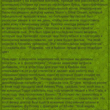
опаздывает?) на короткий коктейль, прежде чем рассесться за
длинными столами на ужин из нескольких блюд, приготовленных
из самых популярных блюд итальянской кухни. Мероприятие
было посвящено выпуску крема Sturm’s Glow Cream, который
официально выходит в мае, но большинству гостей был
разослан ранее в тот же день, чтобы они могли подготовить
свою кожу к вечернему уходу. Крюгер никогда раньше не
встречалась со Штурмом, “поэтому я и захотела прийти”, —
объяснила она. Это был один из последних таких вечеров,
которые она проведет, прежде чем погрузиться в подготовку к
Каннскому кинофестивалю, где у нее будет фильм. “На этой
неделе я провожу примерки. Это обязательное мероприятие”,
— сказала она. “Я думаю, что в Каннах лучше всего подходит
цвет.
Речь идет о подсчете мероприятий, которые вы должны
посетить, и о фотосессиях”. Модная немецкая актриса
добавила, что в этом году для участия в Каннах она
отказывается от услуг стилиста и делает всю работу над
образами самостоятельно, один из которых будет создан ее
другом Джейсоном Ву. “Иногда проще просто поговорить с
дизайнерами напрямую”, — сказала она. Штурм, которая ранее
в этом году продала свой бизнес Puig, сказала, что, хотя она и
ее команда будут работать над подготовкой людей к Met Gala, в
этом году они пропускают Канны. “Я столько лет снималась в
Каннах, что, в общем-то, с этим покончено”, — сказала она. На
этот вечер доктор был одет в кожаные спортивные штаны и
трикотажную футболку с фактурой от Khaite. “Мой наряд
доставили за 10 минут до того, как я вышла из дома”, — сказала