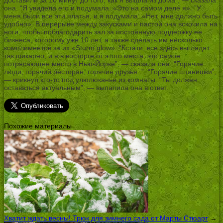
она. “Я увидела его и подумала: «Это на самом деле я». ”У
меня были все эти платья, и я подумала: «Нет, мне должно быть
удобно». В перерыве между закусками и пастой она вскочила на
ноги, чтобы поблагодарить зал за постоянную поддержку ее
бизнеса, которому уже 10 лет, а также сделать им несколько
комплиментов за их «Sturm glow». “Кстати, все здесь выглядят
так шикарно, и я в восторге от этого места, это самое
потрясающее место в Нью-Йорке”, — сказала она. “Горячие
люди, горячий ресторан, горячие друзья..”, “Горячие штанишки”,
— крикнул кто-то под улюлюканье из комнаты. “Ты должен
оставаться актуальным”, — выпалила она в ответ.
Похожие материалы
Хватит ждать весны! Трюк для зимнего сада от Марты Стюарт
→