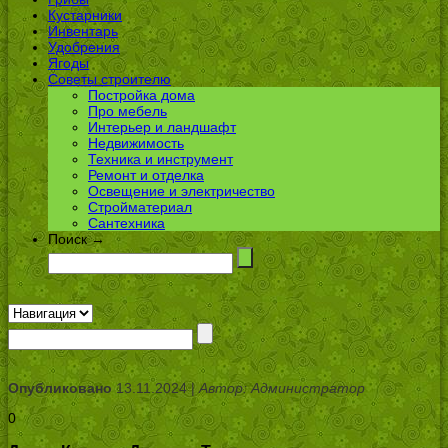
Кустарники
Инвентарь
Удобрения
Ягоды
Советы строителю
Постройка дома
Про мебель
Интерьер и ландшафт
Недвижимость
Техника и инструмент
Ремонт и отделка
Освещение и электричество
Стройматериал
Сантехника
Поиск →
Опубликовано
13.11.2024 |
Автор: Администратор
0