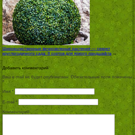
Широколиственные вечнозеленые растения — секрет
круглогодичного сада: 8 сортов для яркого ландшафта
→
Добавить комментарий
Ваш e-mail не будет опубликован.
Обязательные поля помечены
*
Имя
*
E-mail
*
Комментарий