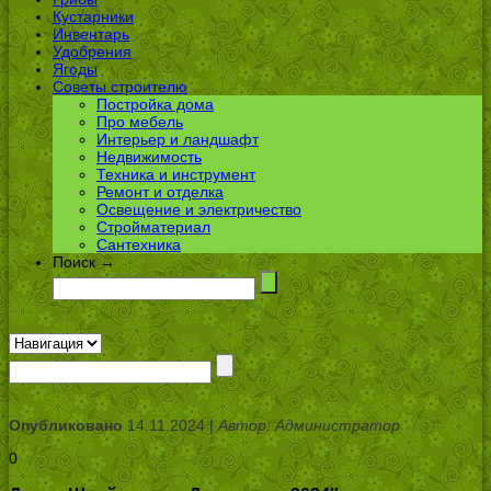
Кустарники
Инвентарь
Удобрения
Ягоды
Советы строителю
Постройка дома
Про мебель
Интерьер и ландшафт
Недвижимость
Техника и инструмент
Ремонт и отделка
Освещение и электричество
Стройматериал
Сантехника
Поиск →
Опубликовано
14.11.2024 |
Автор: Администратор
0