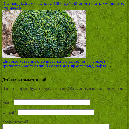
Этот медный аксессуар за 1300 рублей может стать именно тем,
что нужно
→
Широколиственные вечнозеленые растения — секрет
круглогодичного сада: 8 сортов для яркого ландшафта
→
Добавить комментарий
Ваш e-mail не будет опубликован.
Обязательные поля помечены
*
Имя
*
E-mail
*
Комментарий