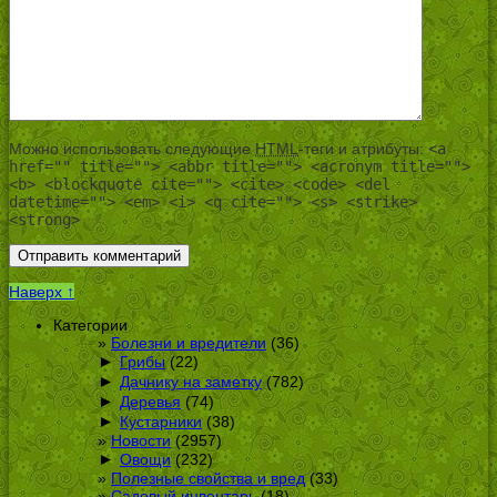
Можно использовать следующие
HTML
-теги и атрибуты:
<a
href="" title=""> <abbr title=""> <acronym title="">
<b> <blockquote cite=""> <cite> <code> <del
datetime=""> <em> <i> <q cite=""> <s> <strike>
<strong>
Наверх ↑
Категории
Болезни и вредители
(36)
►
Грибы
(22)
►
Дачнику на заметку
(782)
►
Деревья
(74)
►
Кустарники
(38)
Новости
(2957)
►
Овощи
(232)
Полезные свойства и вред
(33)
Садовый инвентарь
(18)