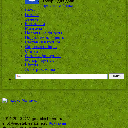
Товары для дачи
Бутылки и банки
Ветки
Гамаки
Зелень
Коптильни
Мангалы
Напольные фигуры
Подставки для цветов
Растения в горшке
Садовые наборы
Статуи
Столбы фонарные
Фонари ручные
Шатры
Электрокамины
2014-2020 © Vegetableshome.ru
info@vegetableshome.ru
Контакты
Наш адрес: г. Москва,