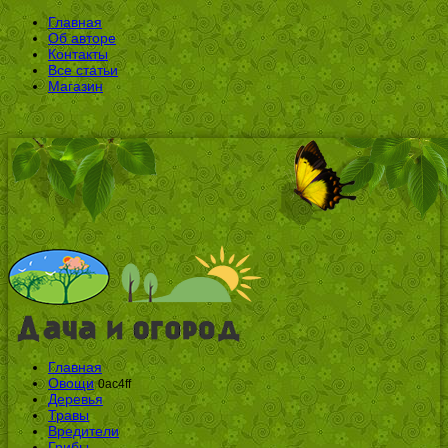
Главная
Об авторе
Контакты
Все статьи
Магазин
Главная
Овощи
0ac4ff
Деревья
Травы
Вредители
Грибы