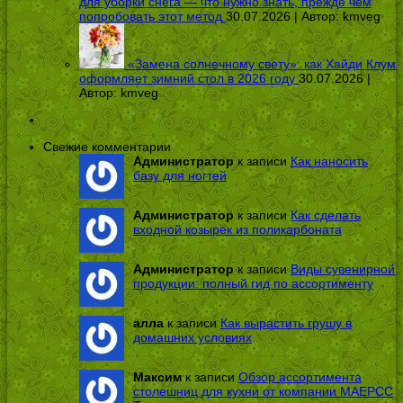
для уборки снега — что нужно знать, прежде чем
попробовать этот метод
30.07.2026 | Автор:
kmveg
«Замена солнечному свету»: как Хайди Клум
оформляет зимний стол в 2026 году
30.07.2026 |
Автор:
kmveg
Свежие комментарии
Администратор
к записи
Как наносить
базу для ногтей
Администратор
к записи
Как сделать
входной козырек из поликарбоната
Администратор
к записи
Виды сувенирной
продукции: полный гид по ассортименту
алла
к записи
Как вырастить грушу в
домашних условиях
Максим
к записи
Обзор ассортимента
столешниц для кухни от компании МАЕРСС