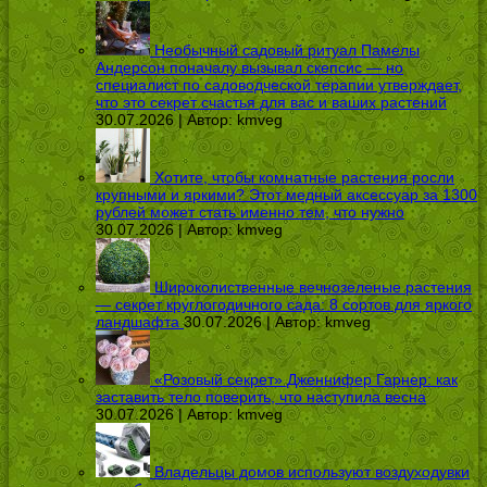
Необычный садовый ритуал Памелы
Андерсон поначалу вызывал скепсис — но
специалист по садоводческой терапии утверждает,
что это секрет счастья для вас и ваших растений
30.07.2026 | Автор:
kmveg
Хотите, чтобы комнатные растения росли
крупными и яркими? Этот медный аксессуар за 1300
рублей может стать именно тем, что нужно
30.07.2026 | Автор:
kmveg
Широколиственные вечнозеленые растения
— секрет круглогодичного сада: 8 сортов для яркого
ландшафта
30.07.2026 | Автор:
kmveg
«Розовый секрет» Дженнифер Гарнер: как
заставить тело поверить, что наступила весна
30.07.2026 | Автор:
kmveg
Владельцы домов используют воздуходувки