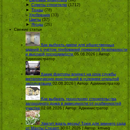
►
Советы строителю
(1712)
►
Травы
(78)
Удобрения
(33)
Цветы
(37)
►
Ягоды
(25)
Свежие статьи
Как выбрать двери для общественных
зданий с учётом требований пожарной безопасности
и высокой проходимости
05.08.2026 | Автор:
Администратор
Какие факторы влияют на срок службы
металлических конструкций в условиях открытой
эксплуатации
02.08.2026 | Автор:
Администратор
Как выбрать технологию строительства
загородного дома в зависимости от особенностей
участка
02.08.2026 | Автор:
Администратор
Хватит ждать весны! Трюк для зимнего сада
от Марты Стюарт
30.07.2026 | Автор:
kmveg