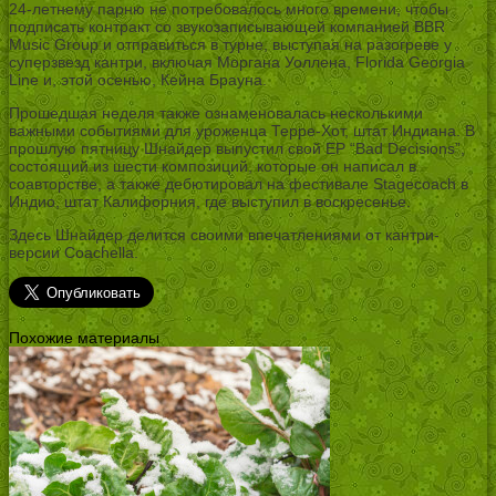
24-летнему парню не потребовалось много времени, чтобы
подписать контракт со звукозаписывающей компанией BBR
Music Group и отправиться в турне, выступая на разогреве у
суперзвезд кантри, включая Моргана Уоллена, Florida Georgia
Line и, этой осенью, Кейна Брауна.
Прошедшая неделя также ознаменовалась несколькими
важными событиями для уроженца Терре-Хот, штат Индиана. В
прошлую пятницу Шнайдер выпустил свой EP “Bad Decisions”,
состоящий из шести композиций, которые он написал в
соавторстве, а также дебютировал на фестивале Stagecoach в
Индио, штат Калифорния, где выступил в воскресенье.
Здесь Шнайдер делится своими впечатлениями от кантри-
версии Coachella.
Похожие материалы