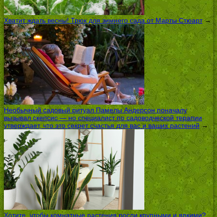
Хватит ждать весны! Трюк для зимнего сада от Марты Стюарт
→
Необычный садовый ритуал Памелы Андерсон поначалу
вызывал скепсис — но специалист по садоводческой терапии
утверждает, что это секрет счастья для вас и ваших растений
→
Хотите, чтобы комнатные растения росли крупными и яркими?