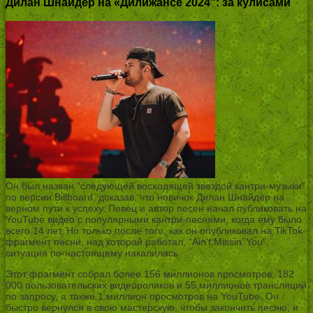
Дилан Шнайдер на «Дилижансе 2024″: за кулисами
Он был назван “следующей восходящей звездой кантри-музыки”
по версии Billboard, доказав, что новичок Дилан Шнайдер на
верном пути к успеху. Певец и автор песен начал публиковать на
YouTube видео с популярными кантри-песнями, когда ему было
всего 14 лет. Но только после того, как он опубликовал на TikTok
фрагмент песни, над которой работал, “Ain’t Missin’ You”,
ситуация по-настоящему накалилась.
Этот фрагмент собрал более 156 миллионов просмотров, 182
000 пользовательских видеороликов и 55 миллионов трансляций
по запросу, а также 1 миллион просмотров на YouTube. Он
быстро вернулся в свою мастерскую, чтобы закончить песню, и