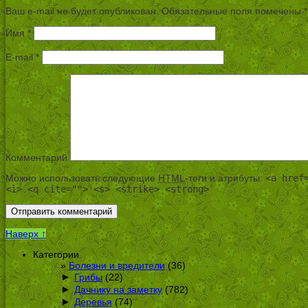
Ваш e-mail не будет опубликован.
Обязательные поля помечены
*
Имя
*
E-mail
*
Комментарий
Можно использовать следующие
HTML
-теги и атрибуты:
<a href
<i> <q cite=""> <s> <strike> <strong>
Наверх ↑
Категории
Болезни и вредители
(36)
►
Грибы
(22)
►
Дачнику на заметку
(782)
►
Деревья
(74)