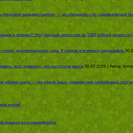
оначалу вызывал скепсис — но специалист по садоводческой терап
пными и яркими? Этот медный аксессуар за 1300 рублей может стат
секрет круглогодичного сада: 8 сортов для яркого ландшафта
30.
авить тело поверить, что наступила весна
30.07.2026 | Автор:
kmv
я уборки снега — что нужно знать, прежде чем попробовать этот м
для ногтей
ой козырек из поликарбоната