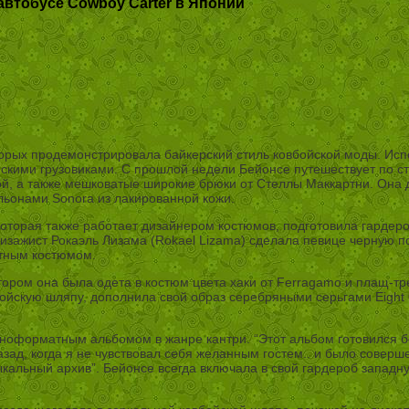
автобусе Cowboy Carter в Японии
оторых продемонстрировала байкерский стиль ковбойской моды. Ис
нскими грузовиками. С прошлой недели Бейонсе путешествует по с
й, а также мешковатые широкие брюки от Стеллы Маккартни. Она д
льонами Sonora из лакированной кожи.
оторая также работает дизайнером костюмов, подготовила гардероб
изажист Рокаэль Лизама (Rokael Lizama) сделала певице черную по
нтным костюмом.
тором она была одета в костюм цвета хаки от Ferragamo и плащ-тр
ойскую шляпу, дополнила свой образ серебряными серьгами Eight 
лноформатным альбомом в жанре кантри. “Этот альбом готовился б
зад, когда я не чувствовал себя желанным гостем.. и было соверше
ыкальный архив”. Бейонсе всегда включала в свой гардероб западну