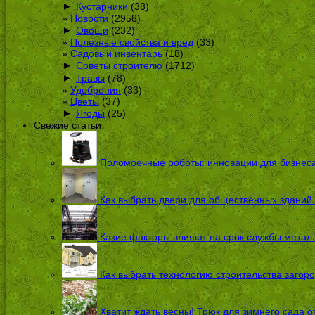
►
Кустарники
(38)
Новости
(2958)
►
Овощи
(232)
Полезные свойства и вред
(33)
Садовый инвентарь
(18)
►
Советы строителю
(1712)
►
Травы
(78)
Удобрения
(33)
Цветы
(37)
►
Ягоды
(25)
Свежие статьи
Поломоечные роботы: инновации для бизнес
Как выбрать двери для общественных зданий
Какие факторы влияют на срок службы металл
Как выбрать технологию строительства загоро
Хватит ждать весны! Трюк для зимнего сада 