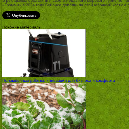
В рекламных образах для своего недавнего мирового турне поп-
«Грэмми» в 2024 году Бейонсе дополнила свой юбочный костюм от 
Похожие материалы
Поломоечные роботы: инновации для бизнеса и комфорта
→