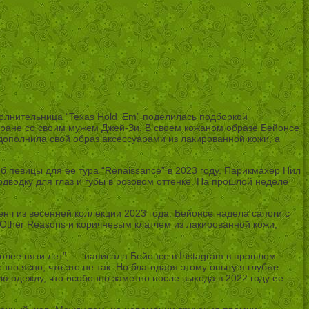
полнительница “Texas Hold ‘Em” поделилась подборкой
тране со своим мужем Джей-Зи. В своем кожаном образе Бейонсе
ополнила свой образ аксессуарами из лакированной кожи, а
 певицы для ее тура “Renaissance” в 2023 году. Парикмахер Нил
дводку для глаз и губы в розовом оттенке. На прошлой неделе
енч из весенней коллекции 2023 года. Бейонсе надела сапоги с
Other Reasons и коричневым клатчем из лакированной кожи,
олее пяти лет”, — написала Бейонсе в Instagram в прошлом
нно ясно, что это не так. Но благодаря этому опыту я глубже
ю одежду, что особенно заметно после выхода в 2022 году ее