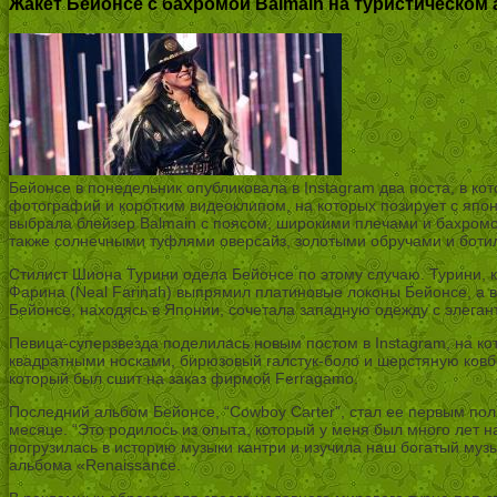
Жакет Бейонсе с бахромой Balmain на туристическом 
Бейонсе в понедельник опубликовала в Instagram два поста, в к
фотографий и коротким видеоклипом, на которых позирует с япо
выбрала блейзер Balmain с поясом, широкими плечами и бахромо
также солнечными туфлями оверсайз, золотыми обручами и боти
Стилист Шиона Турини одела Бейонсе по этому случаю. Турини, к
Фарина (Neal Farinah) выпрямил платиновые локоны Бейонсе, а в
Бейонсе, находясь в Японии, сочетала западную одежду с элега
Певица-суперзвезда поделилась новым постом в Instagram, на ко
квадратными носками, бирюзовый галстук-боло и шерстяную ковб
который был сшит на заказ фирмой Ferragamo.
Последний альбом Бейонсе, “Cowboy Carter”, стал ее первым по
месяце. “Это родилось из опыта, который у меня был много лет на
погрузилась в историю музыки кантри и изучила наш богатый муз
альбома «Renaissance.