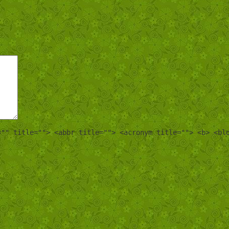
="" title=""> <abbr title=""> <acronym title=""> <b> <bl