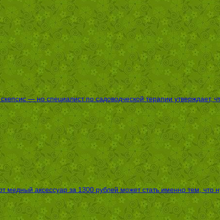
епсис — но специалист по садоводческой терапии утверждает, что
т медный аксессуар за 1300 рублей может стать именно тем, что 