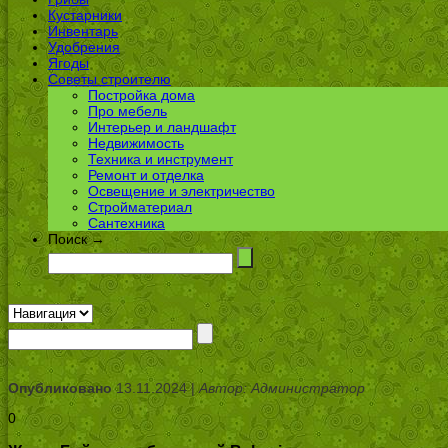
Кустарники
Инвентарь
Удобрения
Ягоды
Советы строителю
Постройка дома
Про мебель
Интерьер и ландшафт
Недвижимость
Техника и инструмент
Ремонт и отделка
Освещение и электричество
Стройматериал
Сантехника
Поиск →
Опубликовано
13.11.2024 |
Автор: Администратор
0