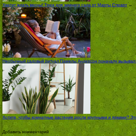
Хватит ждать весны! Трюк для зимнего сада от Марты Стюарт
→
Необычный садовый ритуал Памелы Андерсон поначалу вызывал ск
Хотите, чтобы комнатные растения росли крупными и яркими? Это
Добавить комментарий