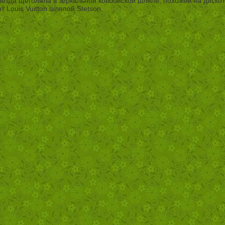
звезда щеголяла в зеркальной ковбойской шляпе, похожей на диск
Louis Vuitton шляпой Stetson.