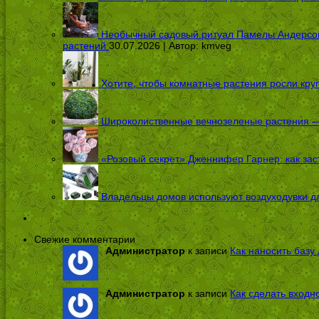
Необычный садовый ритуал Памелы Андерсон п
растений
30.07.2026 | Автор:
kmveg
Хотите, чтобы комнатные растения росли кру
Широколиственные вечнозеленые растения — 
«Розовый секрет» Дженнифер Гарнер: как заст
Владельцы домов используют воздуходувки дл
Свежие комментарии
Администратор
к записи
Как наносить базу 
Администратор
к записи
Как сделать входн