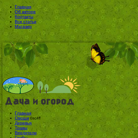
Главная
Об авторе
Контакты
Все статьи
Магазин
Главная
Овощи
0ac4ff
Деревья
Травы
Вредители
Грибы