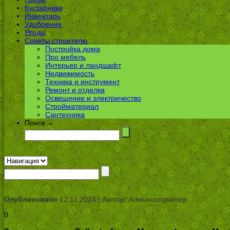
Кустарники
Инвентарь
Удобрения
Ягоды
Советы строителю
Постройка дома
Про мебель
Интерьер и ландшафт
Недвижимость
Техника и инструмент
Ремонт и отделка
Освещение и электричество
Стройматериал
Сантехника
Поиск →
Опубликовано
12.11.2024 |
Автор: Администратор
0