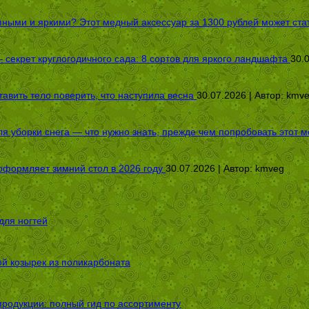
пными и яркими? Этот медный аксессуар за 1300 рублей может стат
секрет круглогодичного сада: 8 сортов для яркого ландшафта
30.
авить тело поверить, что наступила весна
30.07.2026 | Автор:
kmv
я уборки снега — что нужно знать, прежде чем попробовать этот м
оформляет зимний стол в 2026 году
30.07.2026 | Автор:
kmveg
для ногтей
ой козырек из поликарбоната
родукции: полный гид по ассортименту