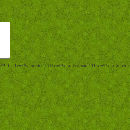
="" title=""> <abbr title=""> <acronym title=""> <b> <bl