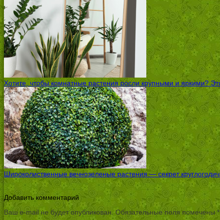
Хотите, чтобы комнатные растения росли крупными и яркими? Это
Широколиственные вечнозеленые растения — секрет круглогодичн
Добавить комментарий
Ваш e-mail не будет опубликован.
Обязательные поля помечены
*