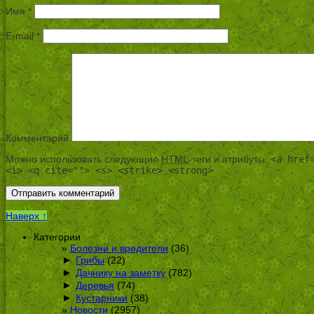
Имя
*
E-mail
*
Комментарий
Можно использовать следующие
HTML
-теги и атрибуты:
<a href
<i> <q cite=""> <s> <strike> <strong>
Наверх ↑
Категории
Болезни и вредители
(36)
►
Грибы
(22)
►
Дачнику на заметку
(782)
►
Деревья
(74)
►
Кустарники
(38)
Новости
(2957)