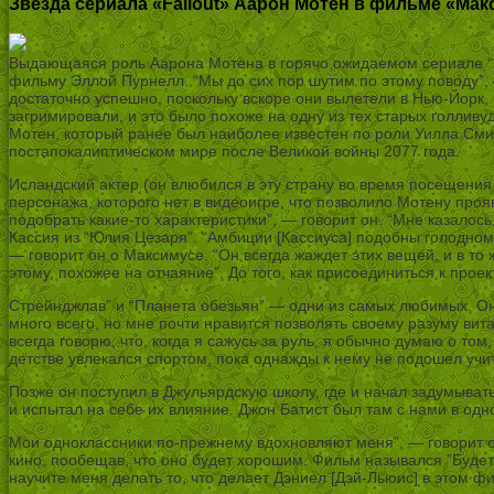
Звезда сериала «Fallout» Аарон Мотен в фильме «Мак
Выдающаяся роль Аарона Мотена в горячо ожидаемом сериале “Fa
фильму Эллой Пурнелл. “Мы до сих пор шутим по этому поводу”, 
достаточно успешно, поскольку вскоре они вылетели в Нью-Йорк,
загримировали, и это было похоже на одну из тех старых голливу
Мотен, который ранее был наиболее известен по роли Уилла Смит
постапокалиптическом мире после Великой войны 2077 года.
Исландский актер (он влюбился в эту страну во время посещения
персонажа, которого нет в видеоигре, что позволило Мотену проя
подобрать какие-то характеристики”, — говорит он. “Мне казалос
Кассия из “Юлия Цезаря”. “Амбиции [Кассиуса] подобны голодному
— говорит он о Максимусе. “Он всегда жаждет этих вещей, и в то ж
этому, похожее на отчаяние”. До того, как присоединиться к про
Стрейнджлав” и “Планета обезьян” — одни из самых любимых. Он 
много всего, но мне почти нравится позволять своему разуму вит
всегда говорю, что, когда я сажусь за руль, я обычно думаю о то
детстве увлекался спортом, пока однажды к нему не подошел учи
Позже он поступил в Джульярдскую школу, где и начал задумыват
и испытал на себе их влияние. Джон Батист был там с нами в одн
Мои одноклассники по-прежнему вдохновляют меня”, — говорит он.
кино, пообещав, что оно будет хорошим. Фильм назывался ”Будет 
научите меня делать то, что делает Дэниел [Дэй-Льюис] в этом фи