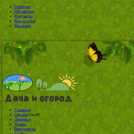
Главная
Об авторе
Контакты
Все статьи
Магазин
Главная
Овощи
0ac4ff
Деревья
Травы
Вредители
Грибы