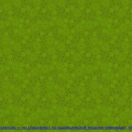
епсис — но специалист по садоводческой терапии утверждает, что