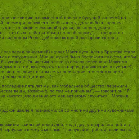
н привнес химию в совместный проект с будущей коллегой по
й, несмотря на всю его необычность, должно быть, прошел
ось что—то вроде съемочной группы, нас переодели и
ке — это было действительно по-особенному”, — говорит он.
и видеоигры Prime, действие которой разворачивается в
к раз перед пандемией) играет Максимуса, члена Братства стали,
ься о озвучивании. Мне не нужно было беспокоиться о том, чтобы
и бы увидеть”. Он частично взял за основу персонажа Максима
 думал о том, как создать этого парня, родившегося в пустыне”,
го, чего он хочет, в этом есть напряжение, это стремление к
 реальности, цитируя “Dr.
а последние пять лет мы, как глобальное общество, пережили
ческие вещи, возможно, по тем же причинам”, — говорит он. “Я
мне кажется, что именно это мешает этому случиться”. Мотен в
льярдской школе я познакомился со многими другими художниками
щежитии с сильной простудой, когда друг уговорил его пойти в
“Я вернулся в школу с мыслью: ”Послушайте, ребята, если вы не