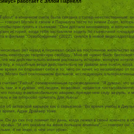
симус» работает с Эллой Парнелл
llout” в конечном счете была связана с супер-неестественным: о
— говорит Мотен о своем и Парнелла тесте по химии Zoom, которы
 чтобы приступить к съемкам. “Они достали кинокамеру, и получил
дских историй, когда тебя заставляли ходить по съемочной площад
а в фильме “Освобождение” (2022), снялся в новой видеоадаптаци
 несколько лет назад и переехал сюда на постоянное жительство ка
вить некоторую творческую свободу. “Мне не нужно было беспокоит
ь, что мы действительно можем рассказать историю, которую хотел
 псу, и подобные вещи действительно не давали мне покоя, когда я
е время он открывает себя и то, чего он хочет, но независимо от то
екту, Мотен был поклонником фильмов, исследующих альтернативные
считает “Fallout” своевременным произведением. “Я думаю, что з
ать там, и я думаю, что людям, возможно, нравятся постапокалипти
м, что попаду в автомобильную аварию, прежде чем сяду за руль, и 
тель и не попросил почитать для пьесы.
ься об актерской карьере как о серьезной. “Во время учебы в Джу
о время, Адам Драйвер тоже.
 Он до сих пор помнит тот день, когда лежал в своей комнате в об
кровь». “И это оказало на меня большое влияние”, — говорит он. 
льме, я не знаю, о чем этот урок».