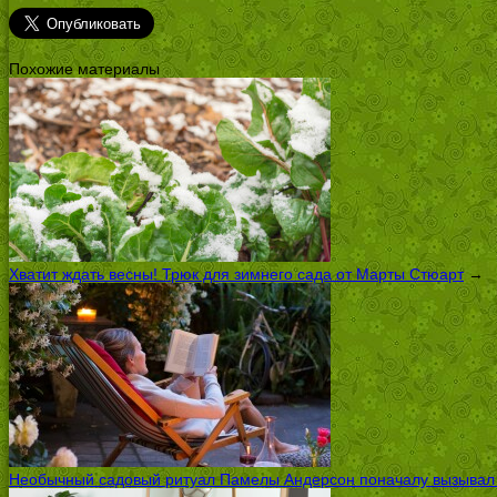
Похожие материалы
Хватит ждать весны! Трюк для зимнего сада от Марты Стюарт
→
Необычный садовый ритуал Памелы Андерсон поначалу вызывал ск