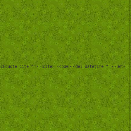
ockquote cite=""> <cite> <code> <del datetime=""> <em>