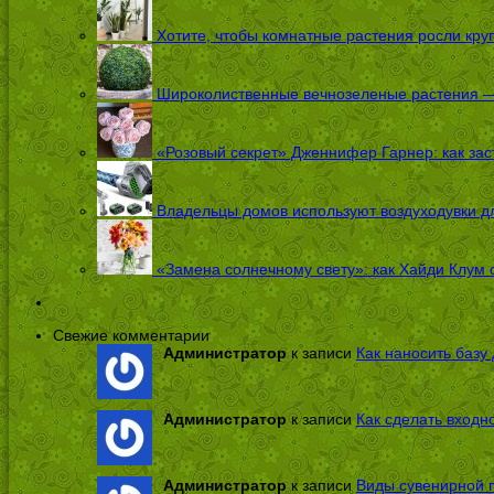
Хотите, чтобы комнатные растения росли кру
Широколиственные вечнозеленые растения — 
«Розовый секрет» Дженнифер Гарнер: как заст
Владельцы домов используют воздуходувки дл
«Замена солнечному свету»: как Хайди Клум 
Свежие комментарии
Администратор
к записи
Как наносить базу 
Администратор
к записи
Как сделать входн
Администратор
к записи
Виды сувенирной п