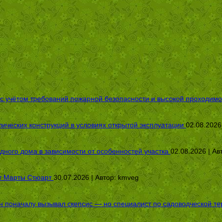
 с учётом требований пожарной безопасности и высокой проходимо
ических конструкций в условиях открытой эксплуатации
02.08.2026
дного дома в зависимости от особенностей участка
02.08.2026 | Ав
от Марты Стюарт
30.07.2026 | Автор:
kmveg
оначалу вызывал скепсис — но специалист по садоводческой терап