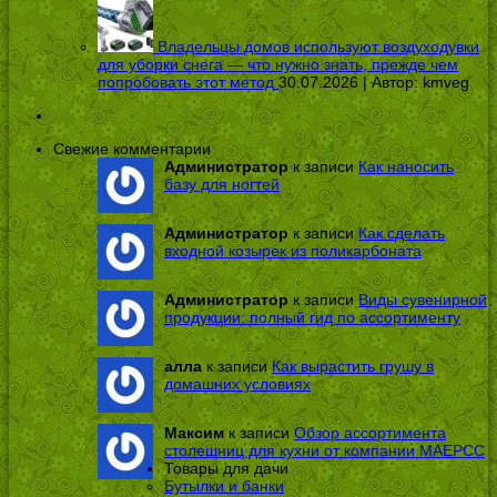
Владельцы домов используют воздуходувки
для уборки снега — что нужно знать, прежде чем
попробовать этот метод
30.07.2026 | Автор:
kmveg
Свежие комментарии
Администратор
к записи
Как наносить
базу для ногтей
Администратор
к записи
Как сделать
входной козырек из поликарбоната
Администратор
к записи
Виды сувенирной
продукции: полный гид по ассортименту
алла
к записи
Как вырастить грушу в
домашних условиях
Максим
к записи
Обзор ассортимента
столешниц для кухни от компании МАЕРСС
Товары для дачи
Бутылки и банки