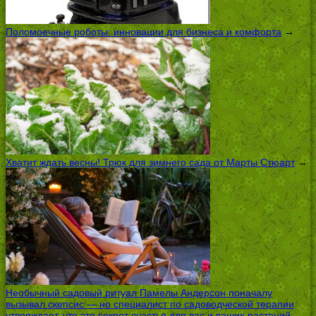
Поломоечные роботы: инновации для бизнеса и комфорта
→
Хватит ждать весны! Трюк для зимнего сада от Марты Стюарт
→
Необычный садовый ритуал Памелы Андерсон поначалу
вызывал скепсис — но специалист по садоводческой терапии
утверждает, что это секрет счастья для вас и ваших растений
→