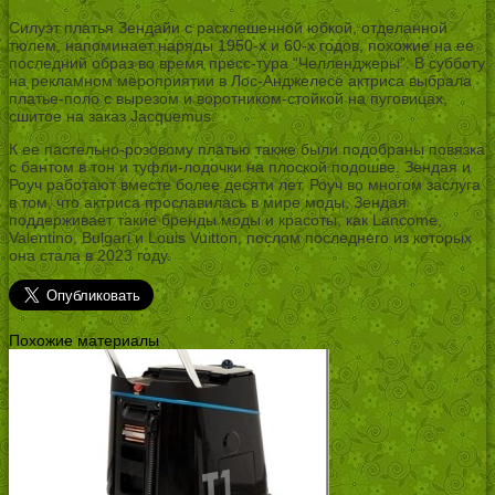
Силуэт платья Зендайи с расклешенной юбкой, отделанной
тюлем, напоминает наряды 1950-х и 60-х годов, похожие на ее
последний образ во время пресс-тура “Челленджеры”. В субботу
на рекламном мероприятии в Лос-Анджелесе актриса выбрала
платье-поло с вырезом и воротником-стойкой на пуговицах,
сшитое на заказ Jacquemus.
К ее пастельно-розовому платью также были подобраны повязка
с бантом в тон и туфли-лодочки на плоской подошве. Зендая и
Роуч работают вместе более десяти лет. Роуч во многом заслуга
в том, что актриса прославилась в мире моды. Зендая
поддерживает такие бренды моды и красоты, как Lancome,
Valentino, Bulgari и Louis Vuitton, послом последнего из которых
она стала в 2023 году.
Похожие материалы