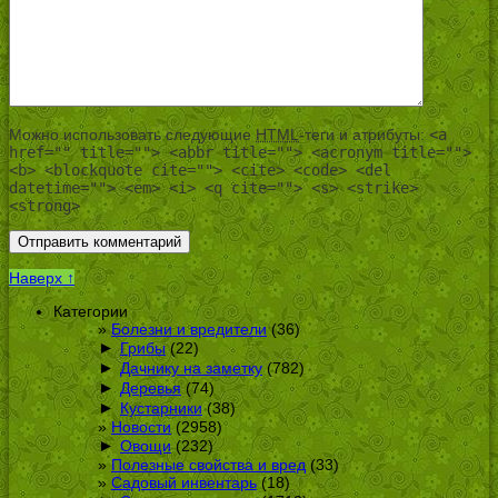
Можно использовать следующие
HTML
-теги и атрибуты:
<a
href="" title=""> <abbr title=""> <acronym title="">
<b> <blockquote cite=""> <cite> <code> <del
datetime=""> <em> <i> <q cite=""> <s> <strike>
<strong>
Наверх ↑
Категории
Болезни и вредители
(36)
►
Грибы
(22)
►
Дачнику на заметку
(782)
►
Деревья
(74)
►
Кустарники
(38)
Новости
(2958)
►
Овощи
(232)
Полезные свойства и вред
(33)
Садовый инвентарь
(18)