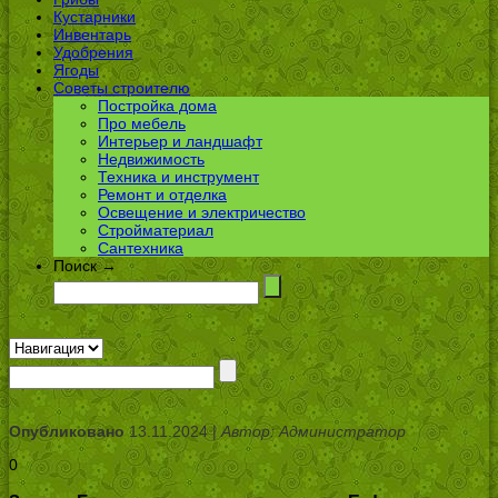
Кустарники
Инвентарь
Удобрения
Ягоды
Советы строителю
Постройка дома
Про мебель
Интерьер и ландшафт
Недвижимость
Техника и инструмент
Ремонт и отделка
Освещение и электричество
Стройматериал
Сантехника
Поиск →
Опубликовано
13.11.2024 |
Автор: Администратор
0