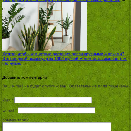
Хотите, чтобы комнатные растения росли крупными и яркими?
Этот медный аксессуар за 1300 рублей может стать именно тем,
что нужно
→
Добавить комментарий
Ваш e-mail не будет опубликован.
Обязательные поля помечены
*
Имя
*
E-mail
*
Комментарий