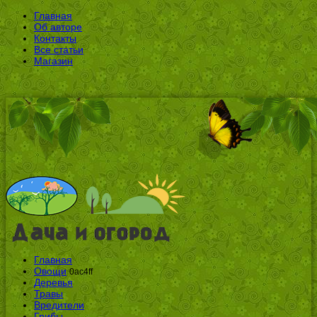
Главная
Об авторе
Контакты
Все статьи
Магазин
Главная
Овощи
0ac4ff
Деревья
Травы
Вредители
Грибы