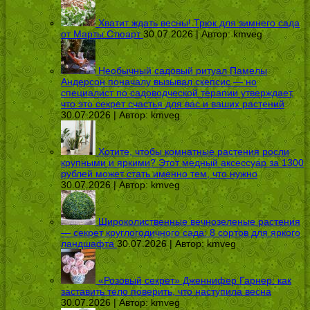
Хватит ждать весны! Трюк для зимнего сада
от Марты Стюарт
30.07.2026 | Автор:
kmveg
Необычный садовый ритуал Памелы
Андерсон поначалу вызывал скепсис — но
специалист по садоводческой терапии утверждает,
что это секрет счастья для вас и ваших растений
30.07.2026 | Автор:
kmveg
Хотите, чтобы комнатные растения росли
крупными и яркими? Этот медный аксессуар за 1300
рублей может стать именно тем, что нужно
30.07.2026 | Автор:
kmveg
Широколиственные вечнозеленые растения
— секрет круглогодичного сада: 8 сортов для яркого
ландшафта
30.07.2026 | Автор:
kmveg
«Розовый секрет» Дженнифер Гарнер: как
заставить тело поверить, что наступила весна
30.07.2026 | Автор:
kmveg