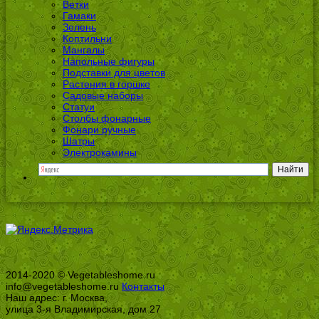
Ветки
Гамаки
Зелень
Коптильни
Мангалы
Напольные фигуры
Подставки для цветов
Растения в горшке
Садовые наборы
Статуи
Столбы фонарные
Фонари ручные
Шатры
Электрокамины
2014-2020 © Vegetableshome.ru
info@vegetableshome.ru
Контакты
Наш адрес: г. Москва,
улица 3-я Владимирская, дом 27