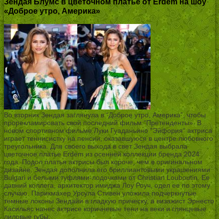
Зендая Блумс в цветочном платье от Erdem на шоу
«Доброе утро, Америка»
Во вторник Зендая заглянула в “Доброе утро, Америка”, чтобы
прорекламировать свой последний фильм “Претенденты». В
новом спортивном фильме Луки Гуаданьино ”Эйфория“ актриса
играет теннисистку на пенсии, оказавшуюся в центре любовного
треугольника. Для своего выхода в свет Зендая выбрала
цветочное платье Erdem из осенней коллекции бренда 2024
года. Подол платья актрисы был короче, чем в оригинальном
дизайне. Зендая дополнила его бриллиантовыми украшениями
Bulgari и белыми туфлями-лодочками от Christian Louboutin. Ее
давний коллега, архитектор имиджа Лоу Роуч, одел ее по этому
случаю. Парикмахер Урсула Стивен уложила подчеркнутые
темные локоны Зендайи в гладкую прическу, а визажист Эрнесто
Касильяс нанес актрисе коричневые тени на веки и глянцевые
лиловые губы.