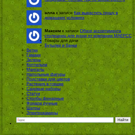
алла
к записи
Как вырастить грушу в
домашних условиях
Максим
к записи
Обзор ассортимента
столешниц для кухни от компании МАЕРСС
Товары для дачи
Бутылки и банки
Ветки
Гамаки
Зелень
Коптильни
Мангалы
Напольные фигуры
Подставки для цветов
Растения в горшке
Садовые наборы
Статуи
Столбы фонарные
Фонари ручные
Шатры
Электрокамины