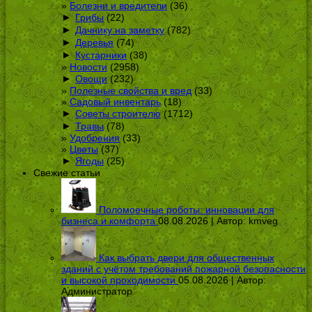
Болезни и вредители
(36)
►
Грибы
(22)
►
Дачнику на заметку
(782)
►
Деревья
(74)
►
Кустарники
(38)
Новости
(2958)
►
Овощи
(232)
Полезные свойства и вред
(33)
Садовый инвентарь
(18)
►
Советы строителю
(1712)
►
Травы
(78)
Удобрения
(33)
Цветы
(37)
►
Ягоды
(25)
Свежие статьи
Поломоечные роботы: инновации для
бизнеса и комфорта
08.08.2026 | Автор:
kmveg
Как выбрать двери для общественных
зданий с учётом требований пожарной безопасности
и высокой проходимости
05.08.2026 | Автор:
Администратор