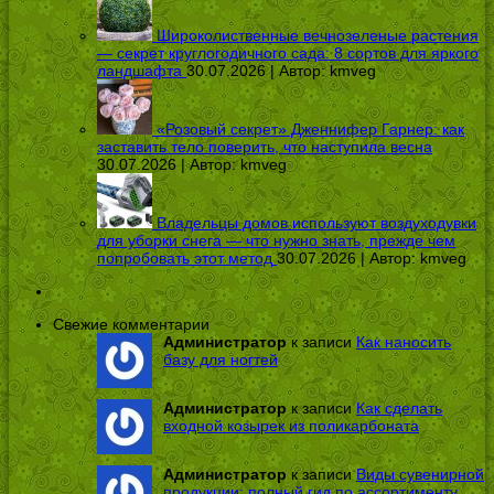
Широколиственные вечнозеленые растения
— секрет круглогодичного сада: 8 сортов для яркого
ландшафта
30.07.2026 | Автор:
kmveg
«Розовый секрет» Дженнифер Гарнер: как
заставить тело поверить, что наступила весна
30.07.2026 | Автор:
kmveg
Владельцы домов используют воздуходувки
для уборки снега — что нужно знать, прежде чем
попробовать этот метод
30.07.2026 | Автор:
kmveg
Свежие комментарии
Администратор
к записи
Как наносить
базу для ногтей
Администратор
к записи
Как сделать
входной козырек из поликарбоната
Администратор
к записи
Виды сувенирной
продукции: полный гид по ассортименту