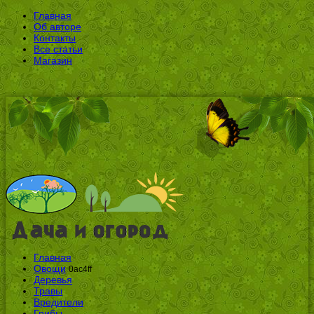
Главная
Об авторе
Контакты
Все статьи
Магазин
Главная
Овощи
0ac4ff
Деревья
Травы
Вредители
Грибы