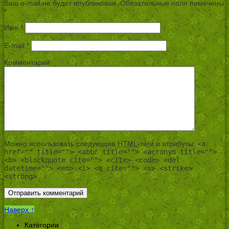
Ваш e-mail не будет опубликован.
Обязательные поля помечены
*
Имя
*
E-mail
*
Комментарий
Можно использовать следующие
HTML
-теги и атрибуты:
<a
href="" title=""> <abbr title=""> <acronym title="">
<b> <blockquote cite=""> <cite> <code> <del
datetime=""> <em> <i> <q cite=""> <s> <strike>
<strong>
Наверх ↑
Категории