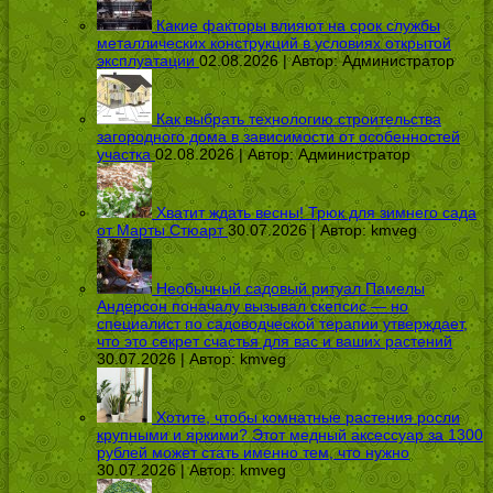
Какие факторы влияют на срок службы
металлических конструкций в условиях открытой
эксплуатации
02.08.2026 | Автор:
Администратор
Как выбрать технологию строительства
загородного дома в зависимости от особенностей
участка
02.08.2026 | Автор:
Администратор
Хватит ждать весны! Трюк для зимнего сада
от Марты Стюарт
30.07.2026 | Автор:
kmveg
Необычный садовый ритуал Памелы
Андерсон поначалу вызывал скепсис — но
специалист по садоводческой терапии утверждает,
что это секрет счастья для вас и ваших растений
30.07.2026 | Автор:
kmveg
Хотите, чтобы комнатные растения росли
крупными и яркими? Этот медный аксессуар за 1300
рублей может стать именно тем, что нужно
30.07.2026 | Автор:
kmveg