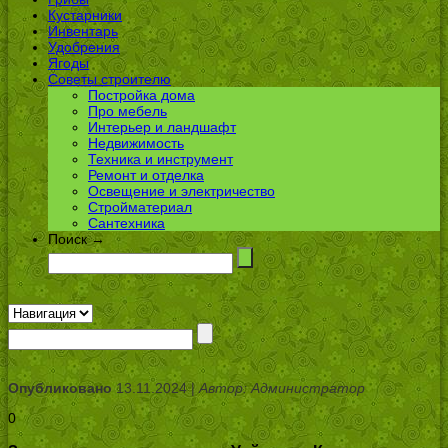
Кустарники
Инвентарь
Удобрения
Ягоды
Советы строителю
Постройка дома
Про мебель
Интерьер и ландшафт
Недвижимость
Техника и инструмент
Ремонт и отделка
Освещение и электричество
Стройматериал
Сантехника
Поиск →
Опубликовано
13.11.2024 |
Автор: Администратор
0