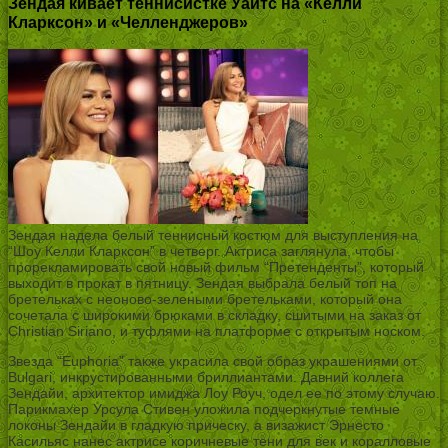
Зендая кивает теннисистке Уайтс на «Келли
Кларксон» и «Челленджеров»
Зендая надела белый теннисный костюм для выступления на
“Шоу Келли Кларксон” в четверг. Актриса заглянула, чтобы
прорекламировать свой новый фильм “Претенденты”, который
выходит в прокат в пятницу. Зендая выбрала белый топ на
бретельках с неоново-зелеными бретельками, который она
сочетала с широкими брюками в складку, сшитыми на заказ от
Christian Siriano, и туфлями на платформе с открытым носком.
Звезда “Euphoria” также украсила свой образ украшениями от
Bulgari, инкрустированными бриллиантами. Давний коллега
Зендайи, архитектор имиджа Лоу Роуч, одел ее по этому случаю.
Парикмахер Урсула Стивен уложила подчеркнутые темные
локоны Зендайи в гладкую прическу, а визажист Эрнесто
Касильяс нанес актрисе коричневые тени для век и коралловые