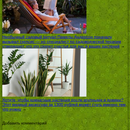
Необычный садовый ритуал Памелы Андерсон поначалу
вызывал скепсис — но специалист по садоводческой терапии
утверждает, что это секрет счастья для вас и ваших растений
→
Хотите, чтобы комнатные растения росли крупными и яркими?
Этот медный аксессуар за 1300 рублей может стать именно тем,
что нужно
→
Добавить комментарий