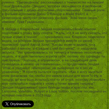
румяна. “Претенденты” рассказывают о теннисистке на пенсии
Таши Дональдсон (Зендая), которая оказывается в любовном
треугольнике с двумя коллегами-спортсменками. Главные роли
в фильме исполнили Джош О’Коннор и Майк Фейст, а
режиссером выступил режиссер фильма “Зови меня своим
именем” Лука Гуаданьино.
В беседе с Кларксоном Зендая поделилась своим опытом
подготовки к этому виду спорта. “Жаль, что я не могу сказать, что
лучше играю в теннис”, — призналась она. Кларксон поделился
видео, на котором Зендая тренируется вместе со своей
теннисной парой Карой Холл. “Как вы можете видеть, она
работает с мячом, а я рядом с ней без мяча”, — пошутила
актриса. “Мы тренировались по теннису в течение нескольких
недель, и я действительно корила себя, потому что однажды ты
чувствуешь: ”Хорошо, я справлюсь», а на следующий день
приходишь и ничего не понимаешь», — продолжила Зендая.
“Итак, я подумал: «Интересно, не вычеркнул ли я это из
уравнения? ’Я просто пытался спросить: «Как я могу заняться
этим физически так, чтобы это имело смысл для меня?» Ну, я
танцор, во мне еще осталось что-то от этого, поэтому позвольте
мне попытаться подойти к этому с точки зрения танцора”.
Зендая поддерживает такие бренды моды и красоты, как
Lancome, Valentino, Bulgari и Louis Vuitton, послом последнего из
которых она стала в 2023 году.