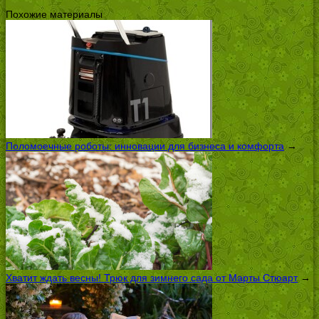
Похожие материалы
Поломоечные роботы: инновации для бизнеса и комфорта
→
Хватит ждать весны! Трюк для зимнего сада от Марты Стюарт
→