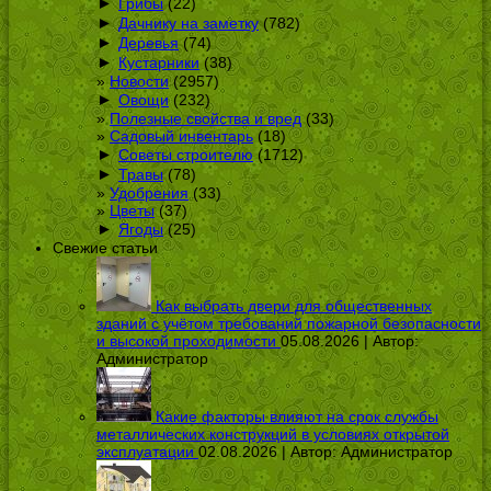
►
Грибы
(22)
►
Дачнику на заметку
(782)
►
Деревья
(74)
►
Кустарники
(38)
Новости
(2957)
►
Овощи
(232)
Полезные свойства и вред
(33)
Садовый инвентарь
(18)
►
Советы строителю
(1712)
►
Травы
(78)
Удобрения
(33)
Цветы
(37)
►
Ягоды
(25)
Свежие статьи
Как выбрать двери для общественных
зданий с учётом требований пожарной безопасности
и высокой проходимости
05.08.2026 | Автор:
Администратор
Какие факторы влияют на срок службы
металлических конструкций в условиях открытой
эксплуатации
02.08.2026 | Автор:
Администратор