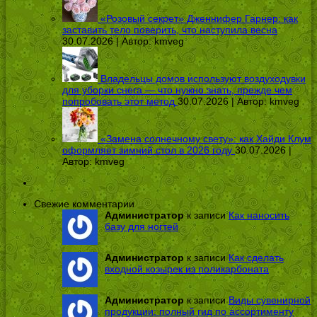
«Розовый секрет» Дженнифер Гарнер: как
заставить тело поверить, что наступила весна
30.07.2026 | Автор:
kmveg
Владельцы домов используют воздуходувки
для уборки снега — что нужно знать, прежде чем
попробовать этот метод
30.07.2026 | Автор:
kmveg
«Замена солнечному свету»: как Хайди Клум
оформляет зимний стол в 2026 году
30.07.2026 |
Автор:
kmveg
Свежие комментарии
Администратор
к записи
Как наносить
базу для ногтей
Администратор
к записи
Как сделать
входной козырек из поликарбоната
Администратор
к записи
Виды сувенирной
продукции: полный гид по ассортименту