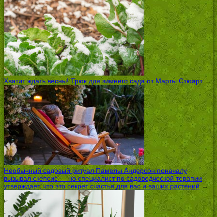
Хватит ждать весны! Трюк для зимнего сада от Марты Стюарт
→
Необычный садовый ритуал Памелы Андерсон поначалу
вызывал скепсис — но специалист по садоводческой терапии
утверждает, что это секрет счастья для вас и ваших растений
→