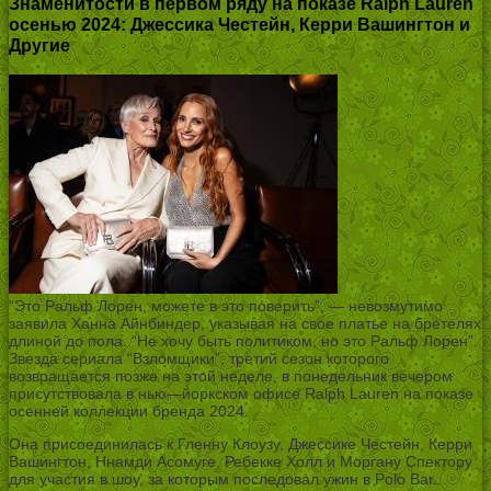
Знаменитости в первом ряду на показе Ralph Lauren
осенью 2024: Джессика Честейн, Керри Вашингтон и
Другие
“Это Ральф Лорен, можете в это поверить”, — невозмутимо
заявила Ханна Айнбиндер, указывая на свое платье на бретелях
длиной до пола. “Не хочу быть политиком, но это Ральф Лорен”.
Звезда сериала “Взломщики”, третий сезон которого
возвращается позже на этой неделе, в понедельник вечером
присутствовала в нью—йоркском офисе Ralph Lauren на показе
осенней коллекции бренда 2024.
Она присоединилась к Гленну Клоузу, Джессике Честейн, Керри
Вашингтон, Ннамди Асомуге, Ребекке Холл и Моргану Спектору
для участия в шоу, за которым последовал ужин в Polo Bar.