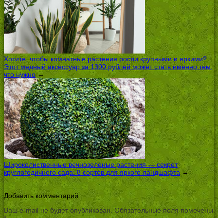
Хотите, чтобы комнатные растения росли крупными и яркими?
Этот медный аксессуар за 1300 рублей может стать именно тем,
что нужно
→
Широколиственные вечнозеленые растения — секрет
круглогодичного сада: 8 сортов для яркого ландшафта
→
Добавить комментарий
Ваш e-mail не будет опубликован.
Обязательные поля помечены
*