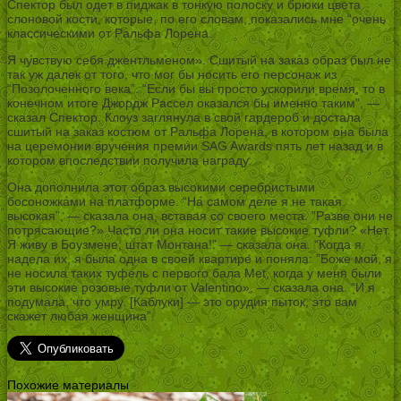
Спектор был одет в пиджак в тонкую полоску и брюки цвета
слоновой кости, которые, по его словам, показались мне “очень
классическими от Ральфа Лорена.
Я чувствую себя джентльменом». Сшитый на заказ образ был не
так уж далек от того, что мог бы носить его персонаж из
“Позолоченного века”. “Если бы вы просто ускорили время, то в
конечном итоге Джордж Рассел оказался бы именно таким”, —
сказал Спектор. Клоуз заглянула в свой гардероб и достала
сшитый на заказ костюм от Ральфа Лорена, в котором она была
на церемонии вручения премии SAG Awards пять лет назад и в
котором впоследствии получила награду.
Она дополнила этот образ высокими серебристыми
босоножками на платформе. “На самом деле я не такая
высокая”, — сказала она, вставая со своего места. ”Разве они не
потрясающие?» Часто ли она носит такие высокие туфли? «Нет.
Я живу в Боузмене, штат Монтана!” — сказала она. “Когда я
надела их, я была одна в своей квартире и поняла: ”Боже мой, я
не носила таких туфель с первого бала Met, когда у меня были
эти высокие розовые туфли от Valentino», — сказала она. “И я
подумала, что умру. [Каблуки] — это орудия пыток, это вам
скажет любая женщина”.
Похожие материалы