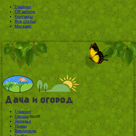
Главная
Об авторе
Контакты
Все статьи
Магазин
Главная
Овощи
0ac4ff
Деревья
Травы
Вредители
Грибы