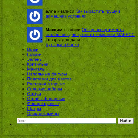
алла
к записи
Как вырастить грушу в
домашних условиях
Максим
к записи
Обзор ассортимента
столешниц для кухни от компании МАЕРСС
Товары для дачи
Бутылки и банки
Ветки
Гамаки
Зелень
Коптильни
Мангалы
Напольные фигуры
Подставки для цветов
Растения в горшке
Садовые наборы
Статуи
Столбы фонарные
Фонари ручные
Шатры
Электрокамины