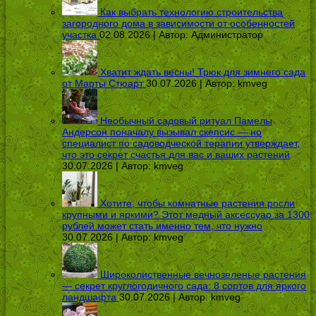
Как выбрать технологию строительства
загородного дома в зависимости от особенностей
участка
02.08.2026 | Автор:
Администратор
Хватит ждать весны! Трюк для зимнего сада
от Марты Стюарт
30.07.2026 | Автор:
kmveg
Необычный садовый ритуал Памелы
Андерсон поначалу вызывал скепсис — но
специалист по садоводческой терапии утверждает,
что это секрет счастья для вас и ваших растений
30.07.2026 | Автор:
kmveg
Хотите, чтобы комнатные растения росли
крупными и яркими? Этот медный аксессуар за 1300
рублей может стать именно тем, что нужно
30.07.2026 | Автор:
kmveg
Широколиственные вечнозеленые растения
— секрет круглогодичного сада: 8 сортов для яркого
ландшафта
30.07.2026 | Автор:
kmveg