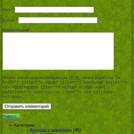
Имя
*
E-mail
*
Комментарий
Можно использовать следующие
HTML
-теги и атрибуты:
<a
href="" title=""> <abbr title=""> <acronym title="">
<b> <blockquote cite=""> <cite> <code> <del
datetime=""> <em> <i> <q cite=""> <s> <strike>
<strong>
Наверх ↑
Категории
Болезни и вредители
(36)