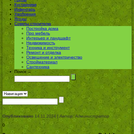
Кустарники
Инвентарь
Удобрения
Ягоды
Советы строителю
Постройка дома
Про мебель
Интерьер и ландшафт
Недвижимость
Техника и инструмент
Ремонт и отделка
Освещение и электричество
Стройматериал
Сантехника
Поиск →
Опубликовано
14.11.2024 |
Автор: Администратор
0