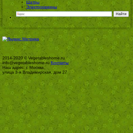
Шатры
Электрокамины
2014-2020 © Vegetableshome.ru
info@vegetableshome.ru
Контакты
Наш адрес: г. Москва,
улица 3-я Владимирская, дом 27