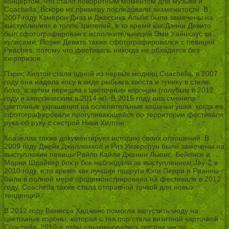
концертом, что стало поворотным моментом для музыки и
Coachella. Вскоре их примеру последовали знаменитости. В
2007 году Кэмерон Диаз и Джессика Альба были замечены на
выступлениях в толпе зрителей, в то время как Дэнни Девито
был сфотографирован с исполнительницей Эми Уайнхаус за
кулисами. Позже Девито также сфотографировался с певицей
Peaches, потому что фестиваль никогда не обходится без
сюрпризов.
Пэрис Хилтон стала одной из первых модниц Coachella, в 2007
году она надела косу в виде рыбьего хвоста и тунику в стиле
бохо, а затем перешла к цветочным коронам (голубым в 2012
году и классическим в 2014-м). В 2015 году она сменила
цветочные украшения на ослепительные кошачьи ушки, когда ее
сфотографировали прогуливающейся по территории фестиваля
рука об руку с сестрой Ники Хилтон.
Коачелла также документирует историю своих отношений. В
2009 году Джейк Джилленхол и Риз Уизерспун были замечены на
выступлении певицы Райло Кайли Дженни Льюис. Бейонсе и
Мария Шрайвер бок о бок наблюдали за выступлением Jay-Z в
2010 году, в то время как лучшая подруга Кэти Перри и Рианны
была в полной мере продемонстрирована на фестивале в 2012
году. Coachella также стала отправной точкой для новых
тенденций.
В 2012 году Ванесса Хадженс помогла запустить моду на
цветочные короны, которая с тех пор стала визитной карточкой
Coachella. 2010-е годы ознаменовались ростом числа