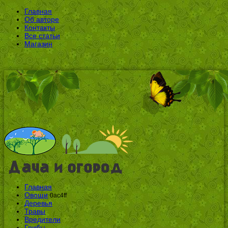
Главная
Об авторе
Контакты
Все статьи
Магазин
Главная
Овощи
0ac4ff
Деревья
Травы
Вредители
Грибы