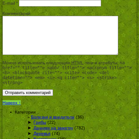
E-mail
*
Комментарий
Можно использовать следующие
HTML
-теги и атрибуты:
<a
href="" title=""> <abbr title=""> <acronym title="">
<b> <blockquote cite=""> <cite> <code> <del
datetime=""> <em> <i> <q cite=""> <s> <strike>
<strong>
Наверх ↑
Категории
Болезни и вредители
(36)
►
Грибы
(22)
►
Дачнику на заметку
(782)
►
Деревья
(74)
►
Кустарники
(38)