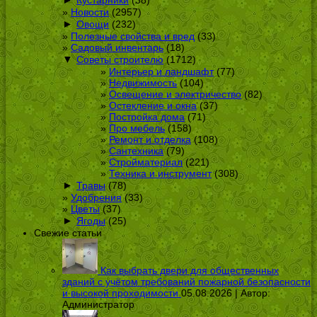
Новости
(2957)
►
Овощи
(232)
Полезные свойства и вред
(33)
Садовый инвентарь
(18)
▼
Советы строителю
(1712)
Интерьер и ландшафт
(77)
Недвижимость
(104)
Освещение и электричество
(82)
Остекление и окна
(37)
Постройка дома
(71)
Про мебель
(158)
Ремонт и отделка
(108)
Сантехника
(79)
Стройматериал
(221)
Техника и инструмент
(308)
►
Травы
(78)
Удобрения
(33)
Цветы
(37)
►
Ягоды
(25)
Свежие статьи
Как выбрать двери для общественных
зданий с учётом требований пожарной безопасности
и высокой проходимости
05.08.2026 | Автор:
Администратор