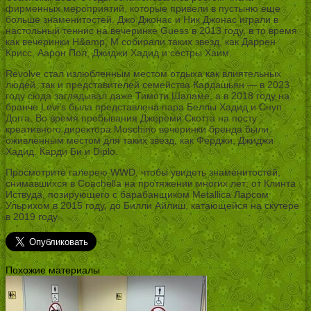
фирменных мероприятий, которые привели в пустыню еще
больше знаменитостей. Джо Джонас и Ник Джонас играли в
настольный теннис на вечеринке Guess в 2013 году, в то время
как вечеринки H&amp, M собирали таких звезд, как Даррен
Крисс, Аарон Пол, Джиджи Хадид и сестры Хаим.
Revolve стал излюбленным местом отдыха как влиятельных
людей, так и представителей семейства Кардашьян — в 2023
году сюда заглядывал даже Тимоти Шаламе, а в 2018 году на
бранче Levi’s была представлена пара Беллы Хадид и Снуп
Догга. Во время пребывания Джереми Скотта на посту
креативного директора Moschino вечеринки бренда были
оживленным местом для таких звезд, как Ферджи, Джиджи
Хадид, Карди Би и Diplo.
Просмотрите галерею WWD, чтобы увидеть знаменитостей,
снимавшихся в Coachella на протяжении многих лет: от Клинта
Иствуда, позирующего с барабанщиком Metallica Ларсом
Ульрихом в 2015 году, до Билли Айлиш, катающейся на скутере
в 2019 году.
Похожие материалы