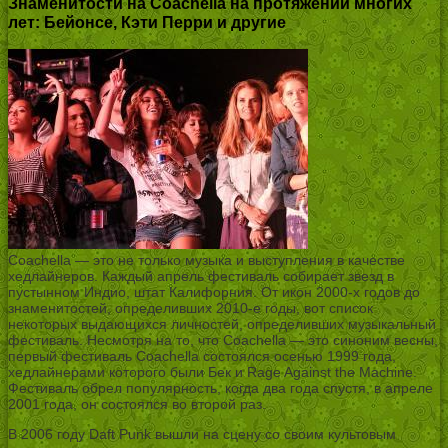
Знаменитости на Coachella на протяжении многих
лет: Бейонсе, Кэти Перри и другие
Coachella — это не только музыка и выступления в качестве
хедлайнеров. Каждый апрель фестиваль собирает звезд в
пустынном Индио, штат Калифорния. От икон 2000-х годов до
знаменитостей, определивших 2010-е годы, вот список
некоторых выдающихся личностей, определивших музыкальный
фестиваль. Несмотря на то, что Coachella — это синоним весны,
первый фестиваль Coachella состоялся осенью 1999 года,
хедлайнерами которого были Бек и Rage Against the Machine.
Фестиваль обрел популярность, когда два года спустя, в апреле
2001 года, он состоялся во второй раз.
В 2006 году Daft Punk вышли на сцену со своим культовым