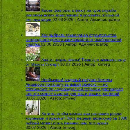
Какие факторы влияют на срок службы
металлических конструкций в условиях открытой
эксплуатации
02.08.2026 | Автор:
Администратор
Как выбрать технологию строительства
загородного дома в зависимости от особенностей
участка
02.08.2026 | Автор:
Администратор
Хватит ждать весны! Трюк для зимнего сада
от Марты Стюарт
30.07.2026 | Автор:
kmveg
Необычный садовый ритуал Памелы
Андерсон поначалу вызывал скепсис — но
специалист по садоводческой терапии утверждает,
что это секрет счастья для вас и ваших растений
30.07.2026 | Автор:
kmveg
Хотите, чтобы комнатные растения росли
крупными и яркими? Этот медный аксессуар за 1300
рублей может стать именно тем, что нужно
30.07.2026 | Автор:
kmveg