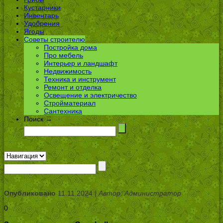
Кустарники
Инвентарь
Удобрения
Ягоды
Советы строителю
Постройка дома
Про мебель
Интерьер и ландшафт
Недвижимость
Техника и инструмент
Ремонт и отделка
Освещение и электричество
Стройматериал
Сантехника
Поиск →
Опубликовано
11.11.2024 |
Автор: Администратор
0