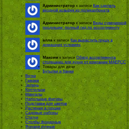
Администратор
к записи
Как сделать
входной козырек из поликарбоната
Администратор
к записи
Виды сувенирной
продукции: полный гид по ассортименту
алла
к записи
Как вырастить грушу в
домашних условиях
Максим
к записи
Обзор ассортимента
столешниц для кухни от компании МАЕРСС
Товары для дачи
Бутылки и банки
Ветки
Гамаки
Зелень
Коптильни
Мангалы
Напольные фигуры
Подставки для цветов
Растения в горшке
Садовые наборы
Статуи
Столбы фонарные
Фонари ручные