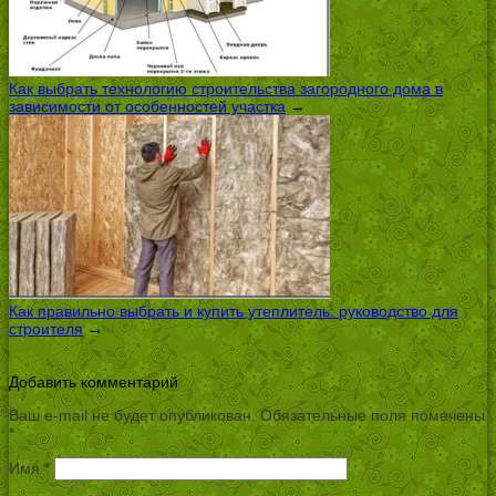
Как выбрать технологию строительства загородного дома в
зависимости от особенностей участка
→
Как правильно выбрать и купить утеплитель: руководство для
строителя
→
Добавить комментарий
Ваш e-mail не будет опубликован.
Обязательные поля помечены
*
Имя
*