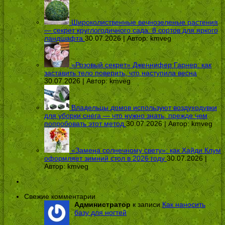
Широколиственные вечнозеленые растения
— секрет круглогодичного сада: 8 сортов для яркого
ландшафта
30.07.2026 | Автор:
kmveg
«Розовый секрет» Дженнифер Гарнер: как
заставить тело поверить, что наступила весна
30.07.2026 | Автор:
kmveg
Владельцы домов используют воздуходувки
для уборки снега — что нужно знать, прежде чем
попробовать этот метод
30.07.2026 | Автор:
kmveg
«Замена солнечному свету»: как Хайди Клум
оформляет зимний стол в 2026 году
30.07.2026 |
Автор:
kmveg
Свежие комментарии
Администратор
к записи
Как наносить
базу для ногтей