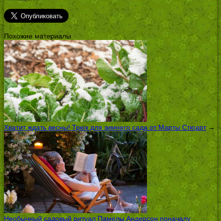
Похожие материалы
Хватит ждать весны! Трюк для зимнего сада от Марты Стюарт
→
Необычный садовый ритуал Памелы Андерсон поначалу