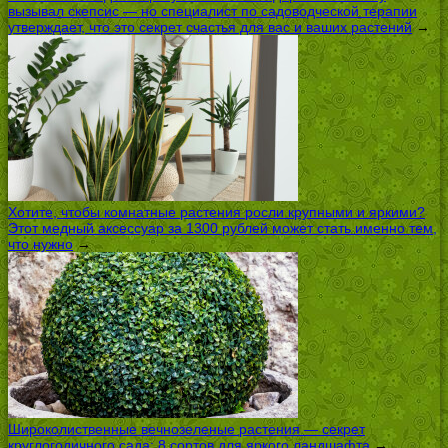
вызывал скепсис — но специалист по садоводческой терапии
утверждает, что это секрет счастья для вас и ваших растений
→
Хотите, чтобы комнатные растения росли крупными и яркими?
Этот медный аксессуар за 1300 рублей может стать именно тем,
что нужно
→
Широколиственные вечнозеленые растения — секрет
круглогодичного сада: 8 сортов для яркого ландшафта
→