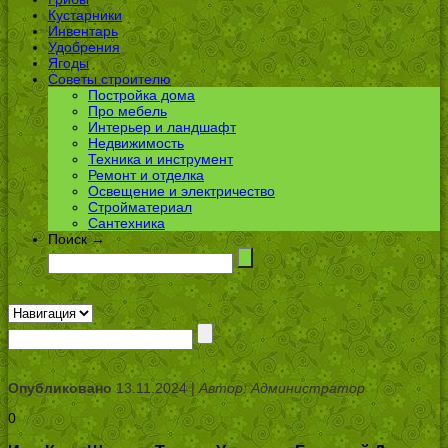
Кустарники
Инвентарь
Удобрения
Ягоды
Советы строителю
Постройка дома
Про мебель
Интерьер и ландшафт
Недвижимость
Техника и инструмент
Ремонт и отделка
Освещение и электричество
Стройматериал
Сантехника
Поиск →
Опубликовано
13.11.2024 |
Автор: Администратор
0