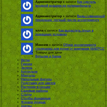
Администратор
к записи
Как сделать
входной козырек из поликарбоната
Администратор
к записи
Виды сувенирной
продукции: полный гид по ассортименту
алла
к записи
Как вырастить грушу в
домашних условиях
Максим
к записи
Обзор ассортимента
столешниц для кухни от компании МАЕРСС
Товары для дачи
Бутылки и банки
Ветки
Гамаки
Зелень
Коптильни
Мангалы
Напольные фигуры
Подставки для цветов
Растения в горшке
Садовые наборы
Статуи
Столбы фонарные
Фонари ручные
Шатры