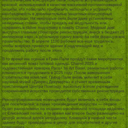
краской, используемой в качестве пассивной противопожарной
защиты, что позволило приблизить экспонаты и устранить
необходимость в дополнительных защитных огнеупорных
перегородках. На некоторые окна были даже установлены
невидимые ставни, чтобы придать им модульность или
сохранить в тайне подготовку к показу Chanel. Модный дом
выступил главным спонсором реконструкции, внеся в бюджет 25
миллионов евро, а остальную сумму взяло на себя французское
правительство. В апреле 1100 рабочих все еще трудились,
чтобы вовремя привести здание в надлежащий вид и
продолжить работу после этого.
В то время как осенью в Гран-Пале пройдут такие мероприятия,
как весенний показ готовой одежды Chanel 2025 и
художественная ярмарка Paris+ by Art Basel, ремонтные работы
планируется продолжить в 2025 году. После завершения
строительства комплекс Гранд-Пале вновь включит в себя
научный музей «Дворец Декуверта» и станет временным
пристанищем Центра Помпиду, поскольку в этом учреждении
современного искусства проводится собственная реконструкция.
Реконструированные помещения будут включать в себя входы
для посетителей, а также произведения искусства — первое
будет расположено на недавно озелененной площади недалеко
от Елисейских полей, в то время как второе было размещено на
другой зеленой аллее неподалеку. Конюшни в нижней части
здания будут превращены в центр для посетителей и другие
помещения.