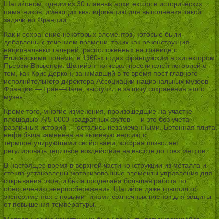
Шатийоном, одним из 30 главных архитекторов исторических
памятников, имеющих квалификацию для выполнения такой
задачи во Франции.
Как и сохранение некоторых элементов, которые были
добавлены с течением времени, таких как реконструкция
национальных галерей, расположенных на границе с
Елисейскими полями, в 1960-х годах французским архитектором
Пьером Вивьеном. Шатийон потчевал посетителей историей о
том, как Крис Деркон, занимавший в то время пост главного
исполнительного директора Ассоциации национальных музеев
Франции — Гран—Пале, выступил в защиту сохранения этого
музея.
Кроме того, многие изменения, произошедшие на участке
площадью 775 0000 квадратных футов — и это без учета
различных историй — остались незамеченными. Бетонная плита
нефа была заменена на активную версию с
терморегулирующими свойствами, которая позволяет
регулировать тепловое воздействие на высоте до трех метров.
В настоящее время в верхней части конструкции из металла и
стекла установлены моторизованные элементы управления для
открывания окон, и была проделана большая работа по
обеспечению энергосбережения. Шатийон даже говорил об
экспериментах с новыми типами солнечных пленок для защиты
от повышения температуры.
Металлические конструкции были покрыты вспучивающейся