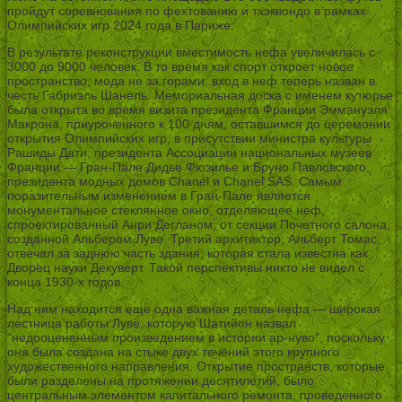
пройдут соревнования по фехтованию и тхэквондо в рамках
Олимпийских игр 2024 года в Париже.
В результате реконструкции вместимость нефа увеличилась с
3000 до 9000 человек. В то время как спорт откроет новое
пространство, мода не за горами: вход в неф теперь назван в
честь Габриэль Шанель. Мемориальная доска с именем кутюрье
была открыта во время визита президента Франции Эммануэля
Макрона, приуроченного к 100 дням, оставшимся до церемонии
открытия Олимпийских игр, в присутствии министра культуры
Рашиды Дати, президента Ассоциации национальных музеев
Франции — Гран-Пале Дидье Фюзилье и Бруно Павловского,
президента модных домов Chanel и Chanel SAS. Самым
поразительным изменением в Гран-Пале является
монументальное стеклянное окно, отделяющее неф,
спроектированный Анри Дегланом, от секции Почетного салона,
созданной Альбером Луве. Третий архитектор, Альберт Томас,
отвечал за заднюю часть здания, которая стала известна как
Дворец науки Декуверт. Такой перспективы никто не видел с
конца 1930-х годов.
Над ним находится еще одна важная деталь нефа — широкая
лестница работы Луве, которую Шатийон назвал
“недооцененным произведением в истории ар-нуво”, поскольку
она была создана на стыке двух течений этого крупного
художественного направления. Открытие пространств, которые
были разделены на протяжении десятилетий, было
центральным элементом капитального ремонта, проведенного