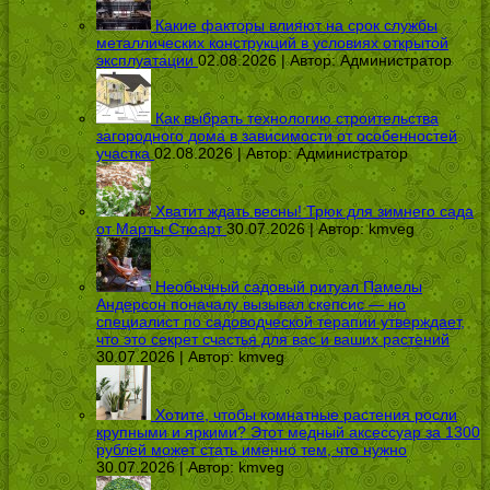
Какие факторы влияют на срок службы
металлических конструкций в условиях открытой
эксплуатации
02.08.2026 | Автор:
Администратор
Как выбрать технологию строительства
загородного дома в зависимости от особенностей
участка
02.08.2026 | Автор:
Администратор
Хватит ждать весны! Трюк для зимнего сада
от Марты Стюарт
30.07.2026 | Автор:
kmveg
Необычный садовый ритуал Памелы
Андерсон поначалу вызывал скепсис — но
специалист по садоводческой терапии утверждает,
что это секрет счастья для вас и ваших растений
30.07.2026 | Автор:
kmveg
Хотите, чтобы комнатные растения росли
крупными и яркими? Этот медный аксессуар за 1300
рублей может стать именно тем, что нужно
30.07.2026 | Автор:
kmveg