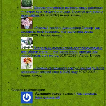
Широколиственные вечнозеленые растения
— секрет круглогодичного сада: 8 сортов для яркого
ландшафта
30.07.2026 | Автор:
kmveg
«Розовый секрет» Дженнифер Гарнер: как
заставить тело поверить, что наступила весна
30.07.2026 | Автор:
kmveg
Владельцы домов используют воздуходувки
для уборки снега — что нужно знать, прежде чем
попробовать этот метод
30.07.2026 | Автор:
kmveg
«Замена солнечному свету»: как Хайди Клум
оформляет зимний стол в 2026 году
30.07.2026 |
Автор:
kmveg
Свежие комментарии
Администратор
к записи
Как наносить
базу для ногтей