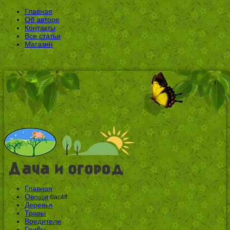
Главная
Об авторе
Контакты
Все статьи
Магазин
Главная
Овощи
0ac4ff
Деревья
Травы
Вредители
Грибы