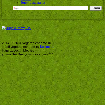
Электрокамины
2014-2020 © Vegetableshome.ru
info@vegetableshome.ru
Контакты
Наш адрес: г. Москва,
улица 3-я Владимирская, дом 27