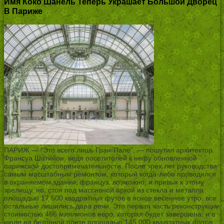
Имя Коко Шанель Теперь Украшает Большой Дворец
В Париже
ПАРИЖ — “Это всего лишь Гран-Пале”, — пошутил архитектор
Франсуа Шатийон, ведя посетителей к нефу обновленной
парижской достопримечательности. После трех лет руководства
самым масштабным ремонтом, который когда-либо проводился
в охраняемом здании, француз, возможно, и привык к этому
зрелищу, но, стоя под массивной аркой из стекла и металла
площадью 17 500 квадратных футов в ясное весеннее утро, все
остальные лишились дара речи. Это первая часть реконструкции
стоимостью 466 миллионов евро, которая будет завершена, и в
июле на бетонной плите площадью 145 000 квадратных футов