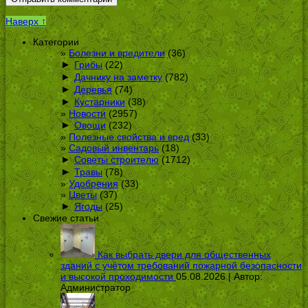
Наверх ↑
Категории
Болезни и вредители
(36)
►
Грибы
(22)
►
Дачнику на заметку
(782)
►
Деревья
(74)
►
Кустарники
(38)
Новости
(2957)
►
Овощи
(232)
Полезные свойства и вред
(33)
Садовый инвентарь
(18)
►
Советы строителю
(1712)
►
Травы
(78)
Удобрения
(33)
Цветы
(37)
►
Ягоды
(25)
Свежие статьи
Как выбрать двери для общественных
зданий с учётом требований пожарной безопасности
и высокой проходимости
05.08.2026 | Автор:
Администратор