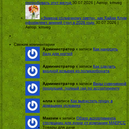
попробовать этот метод
30.07.2026 | Автор:
kmveg
«Замена солнечному свету»: как Хайди Клум
оформляет зимний стол в 2026 году
30.07.2026 |
Автор:
kmveg
Свежие комментарии
Администратор
к записи
Как наносить
базу для ногтей
Администратор
к записи
Как сделать
входной козырек из поликарбоната
Администратор
к записи
Виды сувенирной
продукции: полный гид по ассортименту
алла
к записи
Как вырастить грушу в
домашних условиях
Максим
к записи
Обзор ассортимента
столешниц для кухни от компании МАЕРСС
Товары для дачи