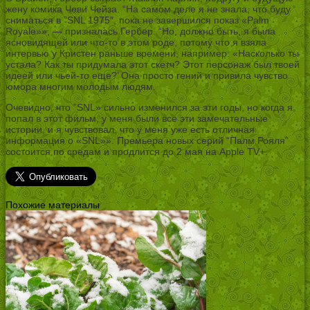
жену комика Чеви Чейза. “На самом деле я не знала, что буду
сниматься в ”SNL 1975″, пока не завершился показ «Palm
Royale»», — призналась Гербер. “Но, должно быть, я была
ясновидящей или что-то в этом роде, потому что я взяла
интервью у Кристен раньше времени, например: «Насколько ты
устала? Как ты придумала этот скетч? Этот персонаж был твоей
идеей или чьей-то еще?’ Она просто гений и привила чувство
юмора многим молодым людям.
Очевидно, что ”SNL» сильно изменился за эти годы, но когда я
попал в этот фильм, у меня были все эти замечательные
истории, и я чувствовал, что у меня уже есть отличная
информация о «SNL»». Премьера новых серий “Палм Рояля”
состоится по средам и продлится до 2 мая на Apple TV+.
Похожие материалы