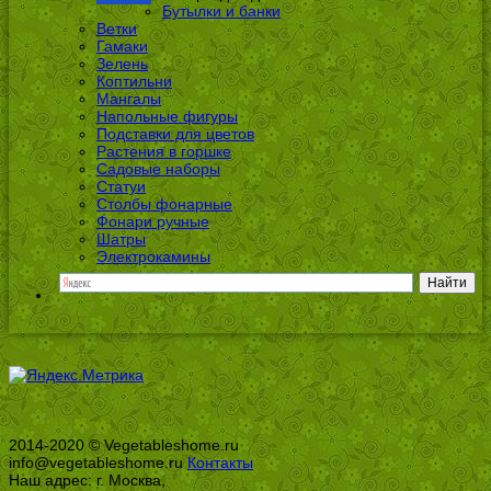
Бутылки и банки
Ветки
Гамаки
Зелень
Коптильни
Мангалы
Напольные фигуры
Подставки для цветов
Растения в горшке
Садовые наборы
Статуи
Столбы фонарные
Фонари ручные
Шатры
Электрокамины
2014-2020 © Vegetableshome.ru
info@vegetableshome.ru
Контакты
Наш адрес: г. Москва,