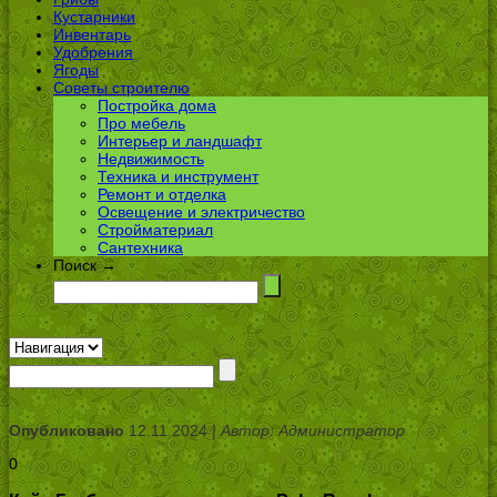
Кустарники
Инвентарь
Удобрения
Ягоды
Советы строителю
Постройка дома
Про мебель
Интерьер и ландшафт
Недвижимость
Техника и инструмент
Ремонт и отделка
Освещение и электричество
Стройматериал
Сантехника
Поиск →
Опубликовано
12.11.2024 |
Автор: Администратор
0