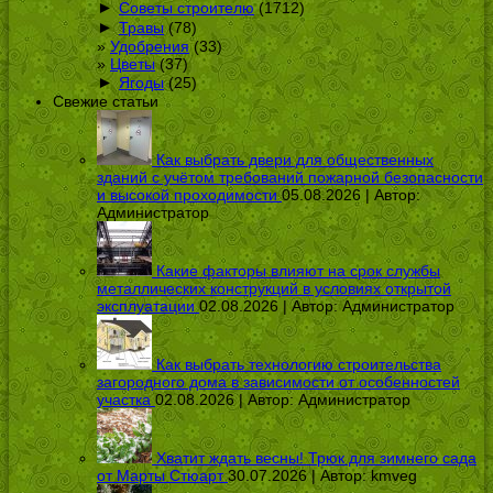
►
Советы строителю
(1712)
►
Травы
(78)
Удобрения
(33)
Цветы
(37)
►
Ягоды
(25)
Свежие статьи
Как выбрать двери для общественных
зданий с учётом требований пожарной безопасности
и высокой проходимости
05.08.2026 | Автор:
Администратор
Какие факторы влияют на срок службы
металлических конструкций в условиях открытой
эксплуатации
02.08.2026 | Автор:
Администратор
Как выбрать технологию строительства
загородного дома в зависимости от особенностей
участка
02.08.2026 | Автор:
Администратор
Хватит ждать весны! Трюк для зимнего сада
от Марты Стюарт
30.07.2026 | Автор:
kmveg