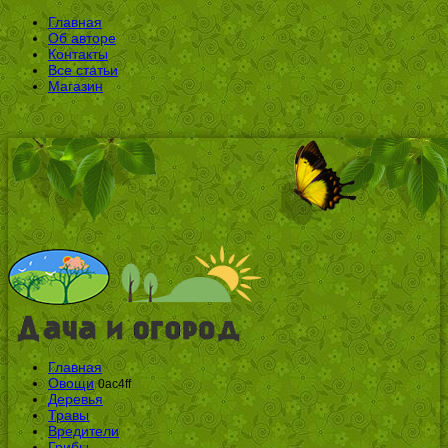
Главная
Об авторе
Контакты
Все статьи
Магазин
Главная
Овощи
0ac4ff
Деревья
Травы
Вредители
Грибы