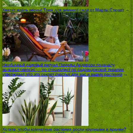
Хватит ждать весны! Трюк для зимнего сада от Марты Стюарт
→
Необычный садовый ритуал Памелы Андерсон поначалу
вызывал скепсис — но специалист по садоводческой терапии
утверждает, что это секрет счастья для вас и ваших растений
→
Хотите, чтобы комнатные растения росли крупными и яркими?