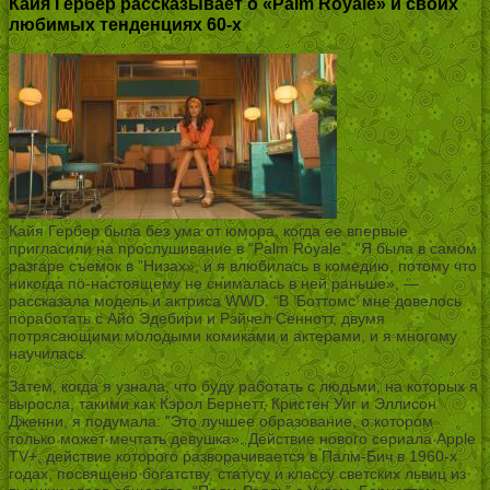
Кайя Гербер рассказывает о «Palm Royale» и своих
любимых тенденциях 60-х
Кайя Гербер была без ума от юмора, когда ее впервые
пригласили на прослушивание в “Palm Royale”. “Я была в самом
разгаре съемок в ”Низах», и я влюбилась в комедию, потому что
никогда по-настоящему не снималась в ней раньше», —
рассказала модель и актриса WWD. “В ‘Боттомс’ мне довелось
поработать с Айо Эдебири и Рэйчел Сеннотт, двумя
потрясающими молодыми комиками и актерами, и я многому
научилась.
Затем, когда я узнала, что буду работать с людьми, на которых я
выросла, такими как Кэрол Бернетт, Кристен Уиг и Эллисон
Дженни, я подумала: ”Это лучшее образование, о котором
только может мечтать девушка». Действие нового сериала Apple
TV+, действие которого разворачивается в Палм-Бич в 1960-х
годах, посвящено богатству, статусу и классу светских львиц из