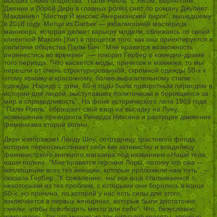
высших слоев общества. “Палм-Рояль” с Уигом, Бернеттом,
Дженни и Лорой Дерн в главных ролях снят по роману Джулиет
Макдэниел “Мистер И миссис Американский пирог”, вышедшему
в 2018 году. Митци из Gerber — взбалмошная мастерица
маникюра, которая делает карьеру модели, сближаясь со своей
клиенткой Максин (Уиг) в процессе того, как она ориентируется в
политике общества Палм-Бич. “Мне нравится возможность
перенестись во времени”, — говорит Гербер о комедии-драме
того периода. “Что касается моды, причесок и макияжа, то мы
перешли от очень структурированной, скромной одежды 50-х к
этому яркому и красочному, более выразительному стилю
одежды. Наряду с этим, 60-е годы были поворотным периодом в
истории для людей, выступавших политически и боровшихся за
мир и справедливость”. На фоне исторического лета 1969 года
“Палм Рояль” обращает свой взор на высадку на Луну,
возвышение президента Ричарда Никсона и растущее движение
феминизма второй волны.
Дерн изображает Линду Шоу, сотрудницу трастового фонда,
которая переосмысливает себя как активистку и владелицу
феминистского книжного магазина под названием «Наши тела,
наши полки». “Мне нравится героиня Лоры, потому что она —
воплощение всех тех женщин, которые проложили нам путь”, —
сказала Гербер. “К сожалению, мы все еще сталкиваемся с
некоторыми из тех проблем, с которыми они боролись в конце
60-х, но причина, по которой у нас есть силы для этого,
заключается в первых женщинах, которые были достаточно
смелы, чтобы освободить место для себя”. Что, безусловно,
изменилось, так это многие из тех ритуалов красоты, которые