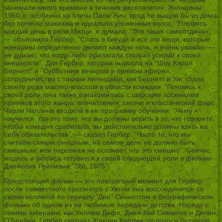
занимали много времени в течение десятилетия. Женщины
1960-х, особенно из элиты Палм-Бич, вряд ли вышли бы из дома
без полного макияжа и идеально уложенных волос. “Готовясь
каждый день в роли Митци, я думала: ”Это такая самоотдача»,
— объяснила Гербер. “Спать в бигуди и все эти вещи, которые
женщины определенно делают каждую ночь, я очень уважаю —
не думаю, что когда-либо прилагала столько усилий к своей
внешности”. Для Гербер, которая выросла на “Шоу Кэрол
Бернетт” и “Субботним вечером в прямом эфире»,
сотрудничество с такими легендами, как Бернетт и Уиг, стало
своего рода мастер-классом в области комедии. ”Готовясь к
своей роли, она также ознакомилась с широким арсеналом
приемов этого жанра: впечатления, скетчи и классический фарс
Чарли Чаплина входили в ее программу обучения. “Чему я
научился, так это тому, что вы должны верить в то, что говорите,
чтобы комедия сработала, вы действительно должны взять на
себя обязательства”, — сказал Гербер. “Часто то, что мы
считаем самым смешным, на самом деле не должно быть
смешным, или персонаж не осознает, что это смешно”. Сейчас
модель и актриса готовится к своей следующей роли в фильме
Джейсона Рейтмана “SNL 1975”.
Предстоящий фильм — это поворотный момент для Гербер:
после совместного просмотра с Уигом она воссоединится со
своим коллегой по сериалу “Дно” Сенноттом в биографическом
фильме об одном из ее любимые передачи детства. Наряду с
такими актерами, как Уиллем Дефо, Джей Кей Симмонс и Дилан
О’Брайен, Гербер сыграет Жаклин Карлин, подругу и будущую