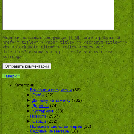
Можно использовать следующие
HTML
-теги и атрибуты:
<a
href="" title=""> <abbr title=""> <acronym title="">
<b> <blockquote cite=""> <cite> <code> <del
datetime=""> <em> <i> <q cite=""> <s> <strike>
<strong>
Наверх ↑
Категории
Болезни и вредители
(36)
►
Грибы
(22)
►
Дачнику на заметку
(782)
►
Деревья
(74)
►
Кустарники
(38)
Новости
(2957)
►
Овощи
(232)
Полезные свойства и вред
(33)
Садовый инвентарь
(18)