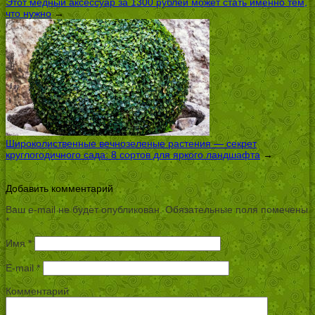
Этот медный аксессуар за 1300 рублей может стать именно тем,
что нужно
→
Широколиственные вечнозеленые растения — секрет
круглогодичного сада: 8 сортов для яркого ландшафта
→
Добавить комментарий
Ваш e-mail не будет опубликован.
Обязательные поля помечены
*
Имя
*
E-mail
*
Комментарий