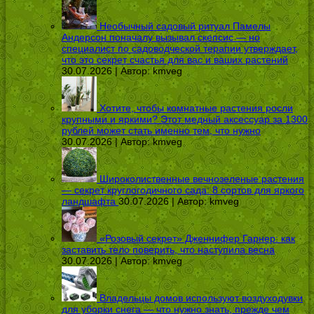
Необычный садовый ритуал Памелы
Андерсон поначалу вызывал скепсис — но
специалист по садоводческой терапии утверждает,
что это секрет счастья для вас и ваших растений
30.07.2026 | Автор:
kmveg
Хотите, чтобы комнатные растения росли
крупными и яркими? Этот медный аксессуар за 1300
рублей может стать именно тем, что нужно
30.07.2026 | Автор:
kmveg
Широколиственные вечнозеленые растения
— секрет круглогодичного сада: 8 сортов для яркого
ландшафта
30.07.2026 | Автор:
kmveg
«Розовый секрет» Дженнифер Гарнер: как
заставить тело поверить, что наступила весна
30.07.2026 | Автор:
kmveg
Владельцы домов используют воздуходувки
для уборки снега — что нужно знать, прежде чем