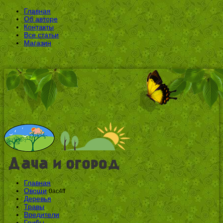
Главная
Об авторе
Контакты
Все статьи
Магазин
Главная
Овощи
0ac4ff
Деревья
Травы
Вредители
Грибы