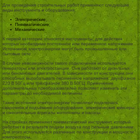
Для проведения строительных работ применяют следующие
виды инструмента и оборудования:
Электрические;
Пневматические;
Механические.
К первой категории относятся инструменты, для действия
которых необходимо постоянное или переменное напряжение.
Источником электроэнергии могут быть промышленные или
бытовые сети.
В случае невозможности такого подключения используются
генераторы или электростанции. Они работают от дизельных
или бензиновых двигателей. В зависимости от конструкции они
способных вырабатывать переменное напряжения: двухфазное
220 В 50Гц или трёхфазное 380 В 50ГЦ. Применение
дополнительных преобразователей позволяет изменять эти
параметры до необходимой величины.
Такие источники электроэнергии позволяют подключать
сварочное и подъёмное оборудование, электрические миксеры
и смесительные агрегаты мотопомпы и насосы.
На стройках применяют пневматический инструмент, который
работает в результате подачи воздуха под сильным давлением.
Для этого используются различные по конструкции и мощности
компрессоры.