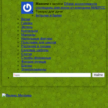
Максим
к записи
Обзор ассортимента
столешниц для кухни от компании МАЕРСС
Товары для дачи
Бутылки и банки
Ветки
Гамаки
Зелень
Коптильни
Мангалы
Напольные фигуры
Подставки для цветов
Растения в горшке
Садовые наборы
Статуи
Столбы фонарные
Фонари ручные
Шатры
Электрокамины