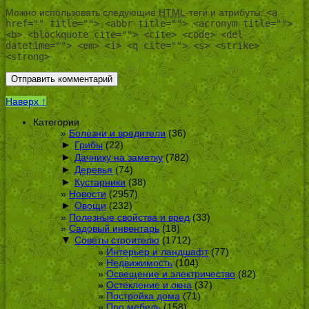
Можно использовать следующие
HTML
-теги и атрибуты:
<a
href="" title=""> <abbr title=""> <acronym title="">
<b> <blockquote cite=""> <cite> <code> <del
datetime=""> <em> <i> <q cite=""> <s> <strike>
<strong>
Наверх ↑
Категории
Болезни и вредители
(36)
►
Грибы
(22)
►
Дачнику на заметку
(782)
►
Деревья
(74)
►
Кустарники
(38)
Новости
(2957)
►
Овощи
(232)
Полезные свойства и вред
(33)
Садовый инвентарь
(18)
▼
Советы строителю
(1712)
Интерьер и ландшафт
(77)
Недвижимость
(104)
Освещение и электричество
(82)
Остекление и окна
(37)
Постройка дома
(71)
Про мебель
(158)