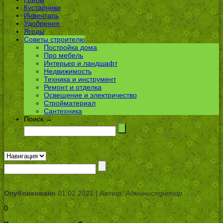
Кустарники
Инвентарь
Удобрения
Ягоды
Советы строителю
Постройка дома
Про мебель
Интерьер и ландшафт
Недвижимость
Техника и инструмент
Ремонт и отделка
Освещение и электричество
Стройматериал
Сантехника
Поиск →
Опубликовано
01.02.2021 |
Автор: Администратор
0