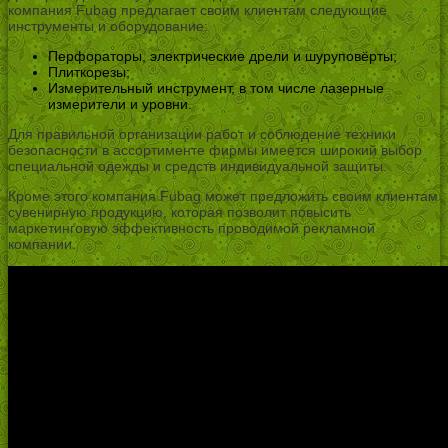
компания Fubag предлагает своим клиентам следующие
инструменты и оборудование:
Перфораторы, электрические дрели и шуруповёрты;
Плиткорезы;
Измерительный инструмент, в том числе лазерные
измерители и уровни.
Для правильной организации работ и соблюдение техники
безопасности в ассортименте фирмы имеется широкий выбор
специальной одежды и средств индивидуальной защиты.
Кроме этого компания Fubag может предложить своим клиентам
сувенирную продукцию, которая позволит повысить
маркетинговую эффективность проводимой рекламной
компании.