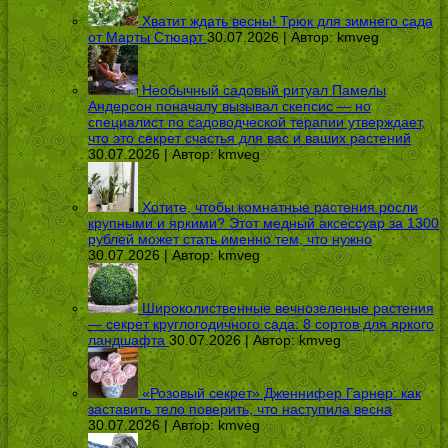
Хватит ждать весны! Трюк для зимнего сада
от Марты Стюарт
30.07.2026 | Автор:
kmveg
Необычный садовый ритуал Памелы
Андерсон поначалу вызывал скепсис — но
специалист по садоводческой терапии утверждает,
что это секрет счастья для вас и ваших растений
30.07.2026 | Автор:
kmveg
Хотите, чтобы комнатные растения росли
крупными и яркими? Этот медный аксессуар за 1300
рублей может стать именно тем, что нужно
30.07.2026 | Автор:
kmveg
Широколиственные вечнозеленые растения
— секрет круглогодичного сада: 8 сортов для яркого
ландшафта
30.07.2026 | Автор:
kmveg
«Розовый секрет» Дженнифер Гарнер: как
заставить тело поверить, что наступила весна
30.07.2026 | Автор:
kmveg