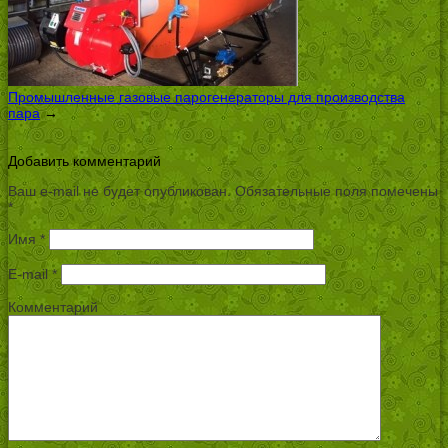
Промышленные газовые парогенераторы для производства
пара
→
Добавить комментарий
Ваш e-mail не будет опубликован.
Обязательные поля помечены
*
Имя
*
E-mail
*
Комментарий