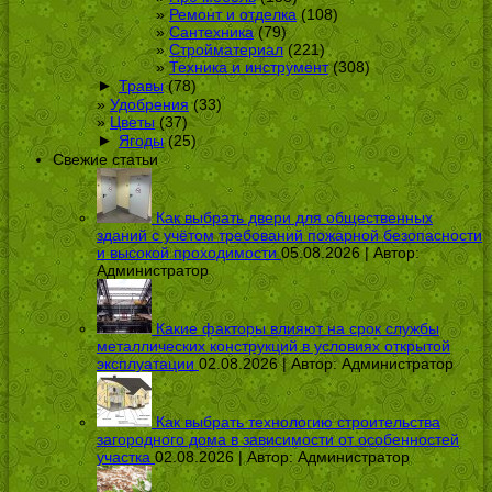
Ремонт и отделка
(108)
Сантехника
(79)
Стройматериал
(221)
Техника и инструмент
(308)
►
Травы
(78)
Удобрения
(33)
Цветы
(37)
►
Ягоды
(25)
Свежие статьи
Как выбрать двери для общественных
зданий с учётом требований пожарной безопасности
и высокой проходимости
05.08.2026 | Автор:
Администратор
Какие факторы влияют на срок службы
металлических конструкций в условиях открытой
эксплуатации
02.08.2026 | Автор:
Администратор
Как выбрать технологию строительства
загородного дома в зависимости от особенностей
участка
02.08.2026 | Автор:
Администратор