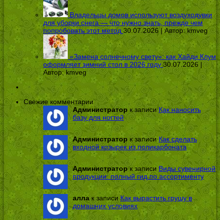
Владельцы домов используют воздуходувки
для уборки снега — что нужно знать, прежде чем
попробовать этот метод
30.07.2026 | Автор:
kmveg
«Замена солнечному свету»: как Хайди Клум
оформляет зимний стол в 2026 году
30.07.2026 |
Автор:
kmveg
Свежие комментарии
Администратор
к записи
Как наносить
базу для ногтей
Администратор
к записи
Как сделать
входной козырек из поликарбоната
Администратор
к записи
Виды сувенирной
продукции: полный гид по ассортименту
алла
к записи
Как вырастить грушу в
домашних условиях