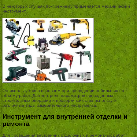
В некоторых случаях по-прежнему применяется механический
инструмент.
Он используется в основном при проведении небольших по
объёму работ. Для контроля параметров проведенных
строительных операции и проверки качества используют
различные виды измерительного инструмента.
Инструмент для внутренней отделки и
ремонта
Для проведения внутренних отделочных и ремонтных работ