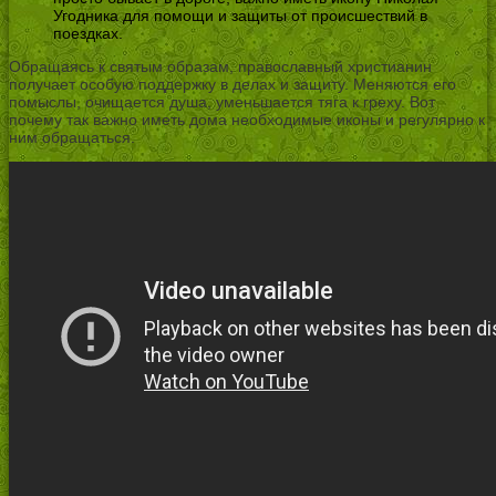
Угодника для помощи и защиты от происшествий в
поездках.
Обращаясь к святым образам, православный христианин
получает особую поддержку в делах и защиту. Меняются его
помыслы, очищается душа, уменьшается тяга к греху. Вот
почему так важно иметь дома необходимые иконы и регулярно к
ним обращаться.