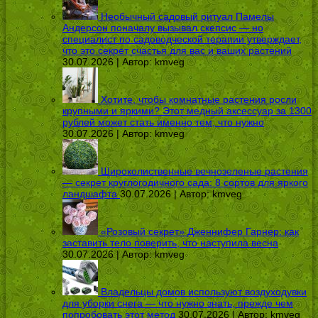
Необычный садовый ритуал Памелы
Андерсон поначалу вызывал скепсис — но
специалист по садоводческой терапии утверждает,
что это секрет счастья для вас и ваших растений
30.07.2026 | Автор:
kmveg
Хотите, чтобы комнатные растения росли
крупными и яркими? Этот медный аксессуар за 1300
рублей может стать именно тем, что нужно
30.07.2026 | Автор:
kmveg
Широколиственные вечнозеленые растения
— секрет круглогодичного сада: 8 сортов для яркого
ландшафта
30.07.2026 | Автор:
kmveg
«Розовый секрет» Дженнифер Гарнер: как
заставить тело поверить, что наступила весна
30.07.2026 | Автор:
kmveg
Владельцы домов используют воздуходувки
для уборки снега — что нужно знать, прежде чем
попробовать этот метод
30.07.2026 | Автор:
kmveg