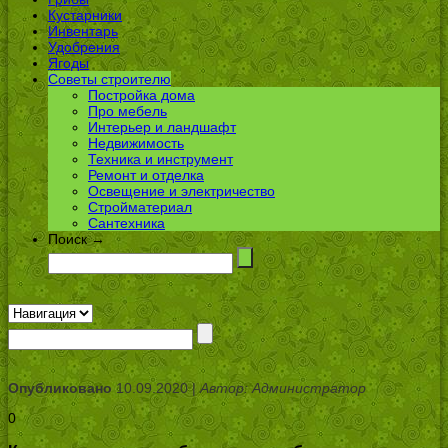
Кустарники
Инвентарь
Удобрения
Ягоды
Советы строителю
Постройка дома
Про мебель
Интерьер и ландшафт
Недвижимость
Техника и инструмент
Ремонт и отделка
Освещение и электричество
Стройматериал
Сантехника
Поиск →
Опубликовано
10.09.2020 |
Автор: Администратор
0