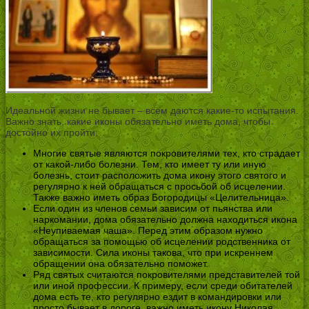
Идеальной жизни не бывает – всем даются какие-то испытания.
Важно знать, какие иконы обязательно иметь дома, чтобы
достойно их пройти:
Многие святые являются покровителями тех, кто страдает
от какой-либо болезни. Тем, кто имеет ту или иную
болезнь, стоит расположить дома икону этого святого и
регулярно к ней обращаться с просьбой об исцелении.
Также важно иметь образ Богородицы «Целительница».
Если один из членов семьи зависим от пьянства или
наркомании, дома обязательно должна находиться икона
«Неупиваемая чаша». Перед этим образом нужно
обращаться за помощью об исцелении родственника от
зависимости. Сила иконы такова, что при искреннем
обращении она обязательно поможет.
Ряд святых считаются покровителями представителей той
или иной профессии. К примеру, если среди обитателей
дома есть те, кто регулярно ездит в командировки или
просто бывает в дороге, важно иметь икону Николая