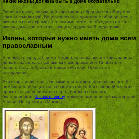
Какие иконы должна быть в доме обязательно
Глядя на икону, верующий христианин обращается к Богу или
святым с молитвой. Воцерковленные христиане обращаются к
иконам в своих храмах, но помимо этого, необходимо иметь
иконы дома для молитвы, защиты и духовной поддержки.
Иконы, которые нужно иметь дома всем
православным
В первую очередь, в доме каждого православного христианина
должны располагаться иконы с изображением Спасителя
нашего Иисуса Христа и Божьей Матери, Пресвятой
Богородицы.
Эти иконы являются главными для каждого православного. К
ним можно обращаться во время утренней и вечерней молитвы,
просить о заступничестве перед Богом и возносить
благодарность.
Заказать икону
можно в иконописной мастерской
Алипия Печерского в Москве.