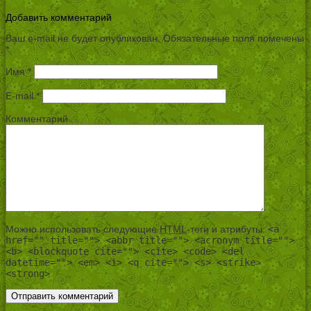
Добавить комментарий
Ваш e-mail не будет опубликован.
Обязательные поля помечены
*
Имя
*
E-mail
*
Комментарий
Можно использовать следующие
HTML
-теги и атрибуты:
<a
href="" title=""> <abbr title=""> <acronym title="">
<b> <blockquote cite=""> <cite> <code> <del
datetime=""> <em> <i> <q cite=""> <s> <strike>
<strong>