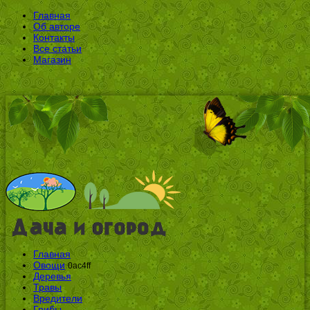
Главная
Об авторе
Контакты
Все статьи
Магазин
Главная
Овощи
0ac4ff
Деревья
Травы
Вредители
Грибы