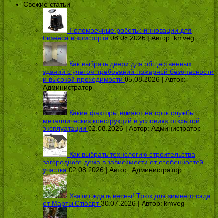
Свежие статьи
Поломоечные роботы: инновации для
бизнеса и комфорта
08.08.2026 | Автор:
kmveg
Как выбрать двери для общественных
зданий с учётом требований пожарной безопасности
и высокой проходимости
05.08.2026 | Автор:
Администратор
Какие факторы влияют на срок службы
металлических конструкций в условиях открытой
эксплуатации
02.08.2026 | Автор:
Администратор
Как выбрать технологию строительства
загородного дома в зависимости от особенностей
участка
02.08.2026 | Автор:
Администратор
Хватит ждать весны! Трюк для зимнего сада
от Марты Стюарт
30.07.2026 | Автор:
kmveg