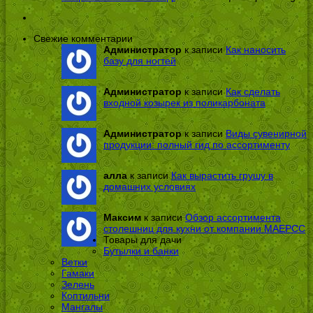
Свежие комментарии
Администратор
к записи
Как наносить
базу для ногтей
Администратор
к записи
Как сделать
входной козырек из поликарбоната
Администратор
к записи
Виды сувенирной
продукции: полный гид по ассортименту
алла
к записи
Как вырастить грушу в
домашних условиях
Максим
к записи
Обзор ассортимента
столешниц для кухни от компании МАЕРСС
Товары для дачи
Бутылки и банки
Ветки
Гамаки
Зелень
Коптильни
Мангалы