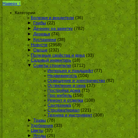
Наверх ↑
Категории
Болезни и вредители
(36)
►
Грибы
(22)
►
Дачнику на заметку
(782)
►
Деревья
(74)
►
Кустарники
(38)
Новости
(2958)
►
Овощи
(232)
Полезные свойства и вред
(33)
Садовый инвентарь
(18)
▼
Советы строителю
(1712)
Интерьер и ландшафт
(77)
Недвижимость
(104)
Освещение и электричество
(82)
Остекление и окна
(37)
Постройка дома
(71)
Про мебель
(158)
Ремонт и отделка
(108)
Сантехника
(79)
Стройматериал
(221)
Техника и инструмент
(308)
►
Травы
(78)
Удобрения
(33)
Цветы
(37)
►
Ягоды
(25)