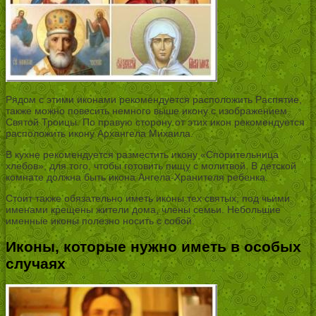
Рядом с этими иконами рекомендуется расположить Распятие,
также можно повесить немного выше икону с изображением
Святой Троицы. По правую сторону от этих икон рекомендуется
расположить икону Архангела Михаила.
В кухне рекомендуется разместить икону «Спорительница
хлебов», для того, чтобы готовить пищу с молитвой. В детской
комнате должна быть икона Ангела-Хранителя ребенка.
Стоит также обязательно иметь иконы тех святых, под чьими
именами крещены жители дома, члены семьи. Небольшие
именные иконы полезно носить с собой.
Иконы, которые нужно иметь в особых
случаях