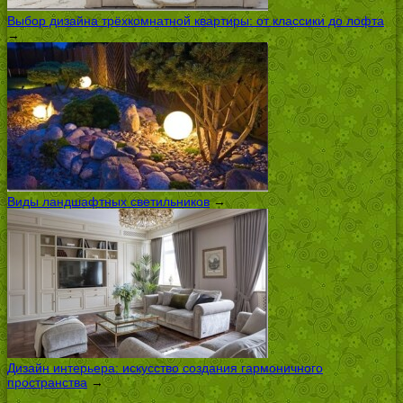
Выбор дизайна трёхкомнатной квартиры: от классики до лофта
→
Виды ландшафтных светильников
→
Дизайн интерьера: искусство создания гармоничного
пространства
→