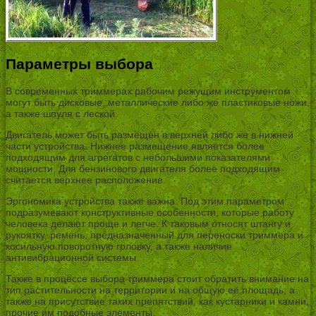
Параметры выбора
В современных триммерах рабочим режущим инструментом
могут быть дисковые, металлические либо же пластиковые ножи,
а также шпуля с леской.
Двигатель может быть размещён в верхней либо же в нижней
части устройства. Нижнее размещение является более
подходящим для агрегатов с небольшими показателями
мощности. Для бензинового двигателя более подходящим
считается верхнее расположение.
Эргономика устройства также важна. Под этим параметром
подразумевают конструктивные особенности, которые работу
человека делают проще и легче. К таковым относят штангу и
рукоятку, ремень, предназначенный для переноски триммера и
косильную поворотную головку, а также наличие
антивибрационной системы.
Также в процессе выбора триммера стоит обратить внимание на
тип растительности на территории и на общую её площадь, а
также на присутствие таких препятствий, как кустарники и камни,
прочие им подобные элементы.