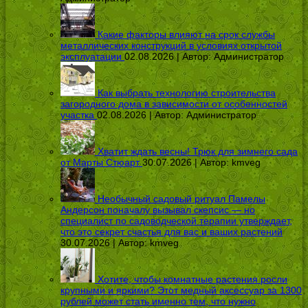
Какие факторы влияют на срок службы
металлических конструкций в условиях открытой
эксплуатации
02.08.2026 | Автор:
Администратор
Как выбрать технологию строительства
загородного дома в зависимости от особенностей
участка
02.08.2026 | Автор:
Администратор
Хватит ждать весны! Трюк для зимнего сада
от Марты Стюарт
30.07.2026 | Автор:
kmveg
Необычный садовый ритуал Памелы
Андерсон поначалу вызывал скепсис — но
специалист по садоводческой терапии утверждает,
что это секрет счастья для вас и ваших растений
30.07.2026 | Автор:
kmveg
Хотите, чтобы комнатные растения росли
крупными и яркими? Этот медный аксессуар за 1300
рублей может стать именно тем, что нужно