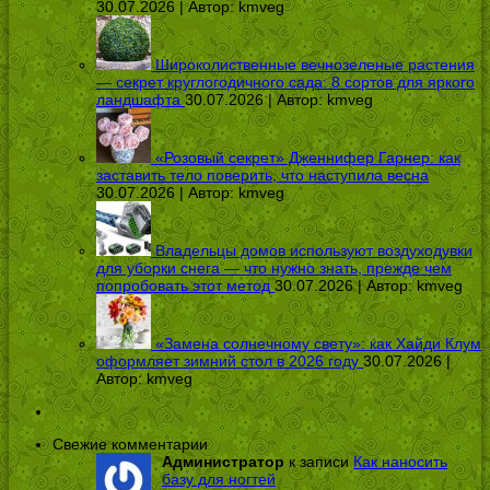
30.07.2026 | Автор:
kmveg
Широколиственные вечнозеленые растения
— секрет круглогодичного сада: 8 сортов для яркого
ландшафта
30.07.2026 | Автор:
kmveg
«Розовый секрет» Дженнифер Гарнер: как
заставить тело поверить, что наступила весна
30.07.2026 | Автор:
kmveg
Владельцы домов используют воздуходувки
для уборки снега — что нужно знать, прежде чем
попробовать этот метод
30.07.2026 | Автор:
kmveg
«Замена солнечному свету»: как Хайди Клум
оформляет зимний стол в 2026 году
30.07.2026 |
Автор:
kmveg
Свежие комментарии
Администратор
к записи
Как наносить
базу для ногтей