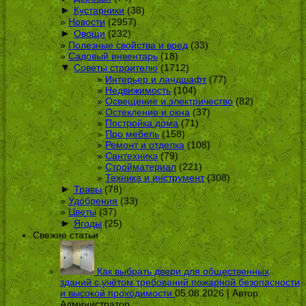
►
Кустарники
(38)
Новости
(2957)
►
Овощи
(232)
Полезные свойства и вред
(33)
Садовый инвентарь
(18)
▼
Советы строителю
(1712)
Интерьер и ландшафт
(77)
Недвижимость
(104)
Освещение и электричество
(82)
Остекление и окна
(37)
Постройка дома
(71)
Про мебель
(158)
Ремонт и отделка
(108)
Сантехника
(79)
Стройматериал
(221)
Техника и инструмент
(308)
►
Травы
(78)
Удобрения
(33)
Цветы
(37)
►
Ягоды
(25)
Свежие статьи
Как выбрать двери для общественных
зданий с учётом требований пожарной безопасности
и высокой проходимости
05.08.2026 | Автор:
Администратор