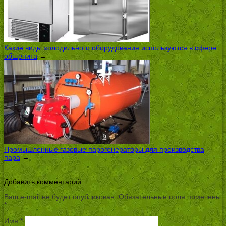
Какие виды холодильного оборудования используются в сфере
общепита
→
Промышленные газовые парогенераторы для производства
пара
→
Добавить комментарий
Ваш e-mail не будет опубликован.
Обязательные поля помечены
*
Имя
*