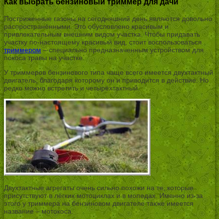
Как выбрать бензиновый триммер для дачи
Постриженные газоны на сегодняшний день являются довольно
распространёнными. Это обусловлено красивым и
привлекательным внешним видом участка. Чтобы придавать
участку по-настоящему красивый вид, стоит воспользоваться
триммером
– специально предназначенным устройством для
покоса травы на участке.
У триммеров бензинового типа чаще всего имеется двухтактный
двигатель, благодаря которому он и приводится в действие. Но
редко можно встретить и четырёхтактный.
Двухтактные агрегаты очень сильно похожи на те, которые
присутствуют в лёгких мотоциклах и в мопедах. Именно из-за
этого у триммера на бензиновом двигателе также имеется
название – мотокоса.