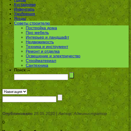
Кустарники
Инвентарь
Удобрения
Ягоды
Советы строителю
Постройка дома
Про мебель
Интерьер и ландшафт
Недвижимость
Техника и инструмент
Ремонт и отделка
Освещение и электричество
Стройматериал
Сантехника
Поиск →
Опубликовано
28.05.2020 |
Автор: Администратор
0