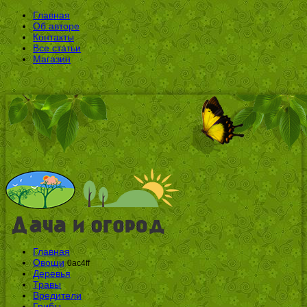
Главная
Об авторе
Контакты
Все статьи
Магазин
Главная
Овощи
0ac4ff
Деревья
Травы
Вредители
Грибы