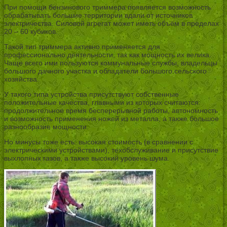
При помощи бензинового триммера появляется возможность
обрабатывать большие территории вдали от источников
электричества. Силовой агрегат может иметь объём в пределах
20 – 60 кубиков.
Такой тип триммера активно применяется для
профессионально деятельности, так как мощность их велика.
Чаще всего ими пользуются коммунальные службы, владельцы
большого дачного участка и обладатели большого сельского
хозяйства.
У такого типа устройства присутствуют собственные
положительные качества, главными из которых считаются:
продолжительное время бесперерывной работы, автономность
и возможность применения ножей из металла, а также большое
разнообразие мощности.
Но минусы тоже есть: высокая стоимость (в сравнении с
электрическими устройствами), техобслуживание и присутствие
выхлопных газов, а также высокий уровень шума.