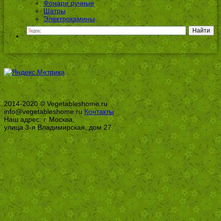
Фонари ручные
Шатры
Электрокамины
2014-2020 © Vegetableshome.ru
info@vegetableshome.ru
Контакты
Наш адрес: г. Москва,
улица 3-я Владимирская, дом 27