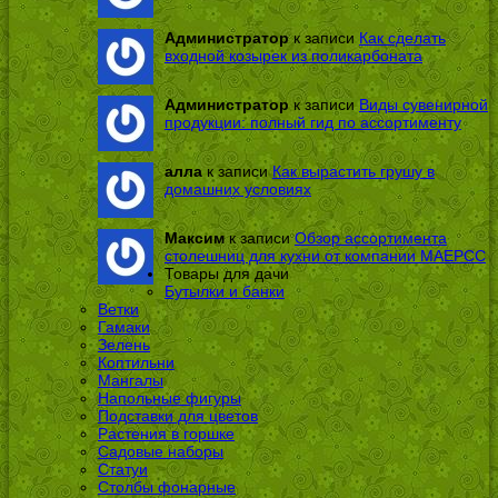
Администратор
к записи
Как сделать
входной козырек из поликарбоната
Администратор
к записи
Виды сувенирной
продукции: полный гид по ассортименту
алла
к записи
Как вырастить грушу в
домашних условиях
Максим
к записи
Обзор ассортимента
столешниц для кухни от компании МАЕРСС
Товары для дачи
Бутылки и банки
Ветки
Гамаки
Зелень
Коптильни
Мангалы
Напольные фигуры
Подставки для цветов
Растения в горшке
Садовые наборы
Статуи
Столбы фонарные