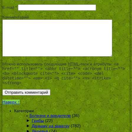
E-mail
*
Комментарий
Можно использовать следующие
HTML
-теги и атрибуты:
<a
href="" title=""> <abbr title=""> <acronym title="">
<b> <blockquote cite=""> <cite> <code> <del
datetime=""> <em> <i> <q cite=""> <s> <strike>
<strong>
Наверх ↑
Категории
Болезни и вредители
(36)
►
Грибы
(22)
►
Дачнику на заметку
(782)
►
Деревья
(74)