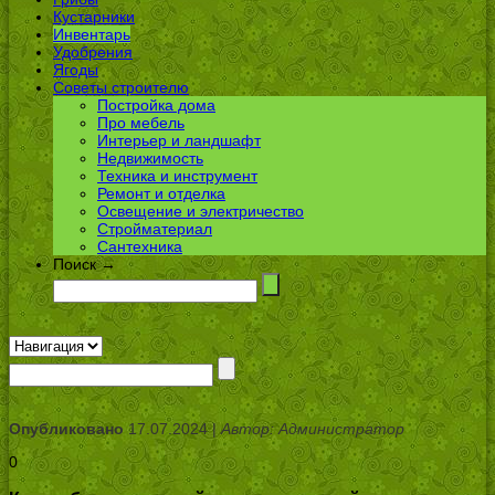
Кустарники
Инвентарь
Удобрения
Ягоды
Советы строителю
Постройка дома
Про мебель
Интерьер и ландшафт
Недвижимость
Техника и инструмент
Ремонт и отделка
Освещение и электричество
Стройматериал
Сантехника
Поиск →
Опубликовано
17.07.2024 |
Автор: Администратор
0