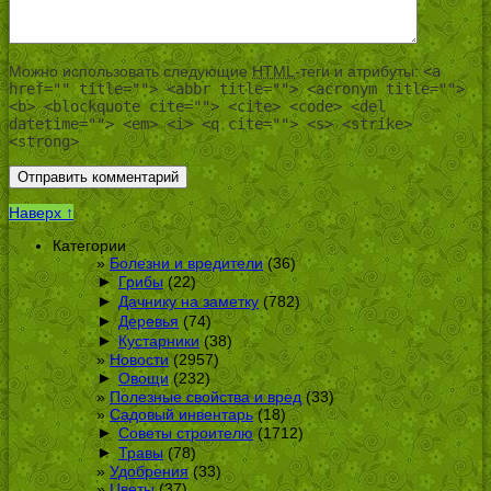
Можно использовать следующие
HTML
-теги и атрибуты:
<a
href="" title=""> <abbr title=""> <acronym title="">
<b> <blockquote cite=""> <cite> <code> <del
datetime=""> <em> <i> <q cite=""> <s> <strike>
<strong>
Наверх ↑
Категории
Болезни и вредители
(36)
►
Грибы
(22)
►
Дачнику на заметку
(782)
►
Деревья
(74)
►
Кустарники
(38)
Новости
(2957)
►
Овощи
(232)
Полезные свойства и вред
(33)
Садовый инвентарь
(18)
►
Советы строителю
(1712)
►
Травы
(78)
Удобрения
(33)
Цветы
(37)