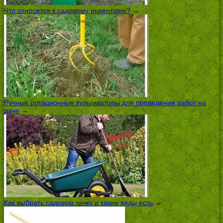
Что относится к садовому инвентарю?
→
Ручные ротационные культиваторы для проведения работ на
даче
→
Как выбрать садовую тачку и какие виды есть
→