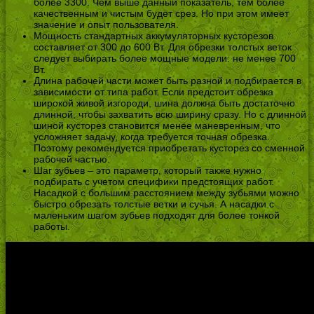
более 3300. Чем выше данный показатель, тем более
качественным и чистым будет срез. Но при этом имеет
значение и опыт пользователя.
Мощность стандартных аккумуляторных кусторезов
составляет от 300 до 600 Вт. Для обрезки толстых веток
следует выбирать более мощные модели: не менее 700
Вт.
Длина рабочей части может быть разной и подбирается в
зависимости от типа работ. Если предстоит обрезка
широкой живой изгороди, шина должна быть достаточно
длинной, чтобы захватить всю ширину сразу. Но с длинной
шиной кусторез становится менее маневренным, что
усложняет задачу, когда требуется точная обрезка.
Поэтому рекомендуется приобретать кусторез со сменной
рабочей частью.
Шаг зубьев – это параметр, который также нужно
подбирать с учетом специфики предстоящих работ.
Насадкой с большим расстоянием между зубьями можно
быстро обрезать толстые ветки и сучья. А насадки с
маленьким шагом зубьев подходят для более тонкой
работы.