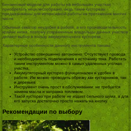
Бензиновые модели для работы на небольших участках
приобретать нецелесообразно, ведь такие кусторезы
предназначены для интенсивной работы на протяжении многих
часов.
Обычный секатор неудобен в работе, а его производительность
крайне низка, поэтому современные владельцы дачных участков
делают выбор в пользу аккумуляторного кустореза.
Характерные особенности данного инструмента таковы:
Устройство совершенно автономно. Отсутствуют провода
и необходимость подключения к источнику тока. Работать
таким инструментом можно в самых удаленных уголках
участка.
Аккумуляторный кусторез функционален и удобен в
работе. Им можно проводить обрезку как кустарников, так
и деревьев.
Инструмент очень прост в обслуживании: не требуется
замена масла и заправка топливом.
Такой кусторез при работе не издает сильного шума, а для
его запуска достаточно просто нажать на кнопку.
Рекомендации по выбору