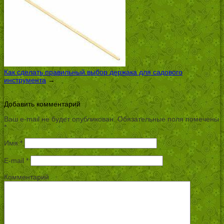
Как сделать правильный выбор держака для садового
инструмента
→
Добавить комментарий
Ваш e-mail не будет опубликован.
Обязательные поля помечены
*
Имя
*
E-mail
*
Комментарий