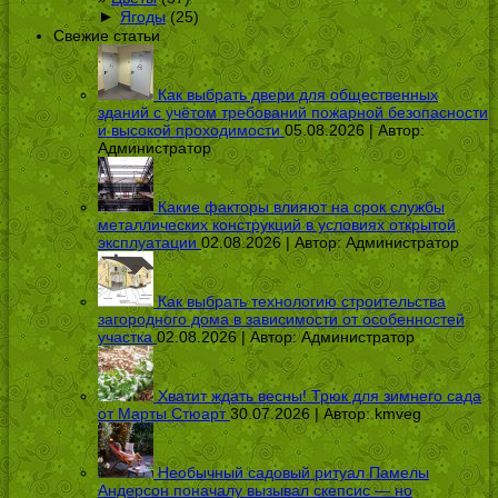
►
Ягоды
(25)
Свежие статьи
Как выбрать двери для общественных
зданий с учётом требований пожарной безопасности
и высокой проходимости
05.08.2026 | Автор:
Администратор
Какие факторы влияют на срок службы
металлических конструкций в условиях открытой
эксплуатации
02.08.2026 | Автор:
Администратор
Как выбрать технологию строительства
загородного дома в зависимости от особенностей
участка
02.08.2026 | Автор:
Администратор
Хватит ждать весны! Трюк для зимнего сада
от Марты Стюарт
30.07.2026 | Автор:
kmveg
Необычный садовый ритуал Памелы
Андерсон поначалу вызывал скепсис — но