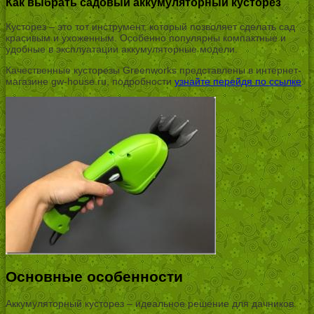
Как выбрать садовый аккумуляторный кусторез
Кусторез – это тот инструмент, который позволяет сделать сад
красивым и ухоженным. Особенно популярны компактные и
удобные в эксплуатации аккумуляторные модели.
Качественные кусторезы Greenworks представлены в интернет-
магазине gw-house.ru, подробности
узнайте перейдя по ссылке
.
Основные особенности
Аккумуляторный кусторез – идеальное решение для дачников.