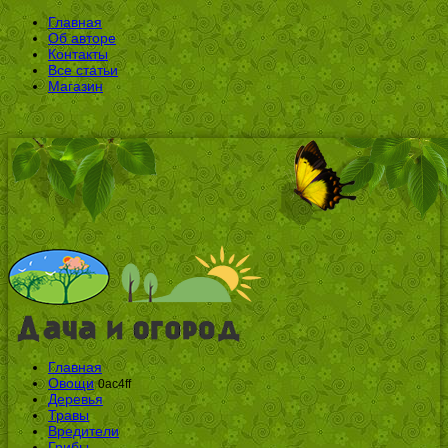
Главная
Об авторе
Контакты
Все статьи
Магазин
Главная
Овощи
0ac4ff
Деревья
Травы
Вредители
Грибы