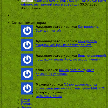
«Замена солнечному свету»: как Хайди Клум
оформляет зимний стол в 2026 году
30.07.2026 |
Автор:
kmveg
Свежие комментарии
Администратор
к записи
Как наносить
базу для ногтей
Администратор
к записи
Как сделать
входной козырек из поликарбоната
Администратор
к записи
Виды сувенирной
продукции: полный гид по ассортименту
алла
к записи
Как вырастить грушу в
домашних условиях
Максим
к записи
Обзор ассортимента
столешниц для кухни от компании МАЕРСС
Товары для дачи
Бутылки и банки
Ветки
Гамаки
Зелень