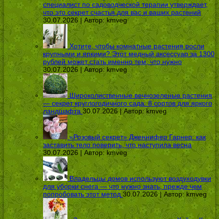
специалист по садоводческой терапии утверждает,
что это секрет счастья для вас и ваших растений
30.07.2026 | Автор:
kmveg
Хотите, чтобы комнатные растения росли
крупными и яркими? Этот медный аксессуар за 1300
рублей может стать именно тем, что нужно
30.07.2026 | Автор:
kmveg
Широколиственные вечнозеленые растения
— секрет круглогодичного сада: 8 сортов для яркого
ландшафта
30.07.2026 | Автор:
kmveg
«Розовый секрет» Дженнифер Гарнер: как
заставить тело поверить, что наступила весна
30.07.2026 | Автор:
kmveg
Владельцы домов используют воздуходувки
для уборки снега — что нужно знать, прежде чем
попробовать этот метод
30.07.2026 | Автор:
kmveg