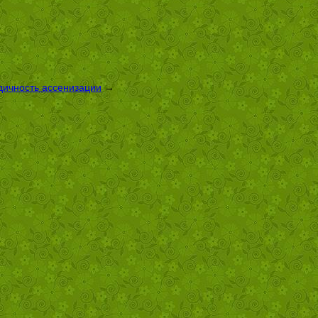
дичность ассенизации
→