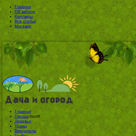
Главная
Об авторе
Контакты
Все статьи
Магазин
Главная
Овощи
0ac4ff
Деревья
Травы
Вредители
Грибы