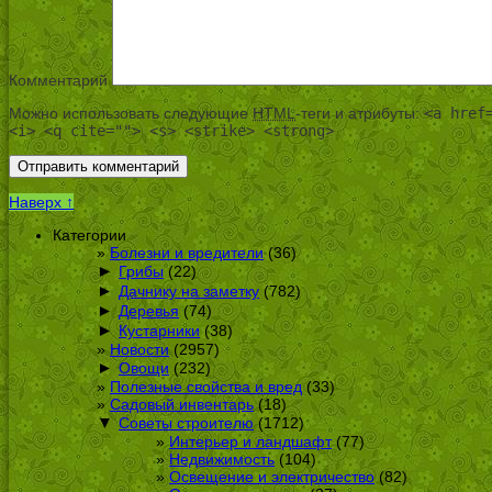
Комментарий
Можно использовать следующие
HTML
-теги и атрибуты:
<a href
<i> <q cite=""> <s> <strike> <strong>
Наверх ↑
Категории
Болезни и вредители
(36)
►
Грибы
(22)
►
Дачнику на заметку
(782)
►
Деревья
(74)
►
Кустарники
(38)
Новости
(2957)
►
Овощи
(232)
Полезные свойства и вред
(33)
Садовый инвентарь
(18)
▼
Советы строителю
(1712)
Интерьер и ландшафт
(77)
Недвижимость
(104)
Освещение и электричество
(82)