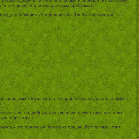
и рекомендации в письменной форме и передает их заказчику
, в том числе, и о потенциальных проблемах.
 проведут необходимые мероприятия. Требуется высокая
вание высокого качества, которое позволит делать съемку в
.
тельно даст подробную консультацию насчет того, что стоит
куда обратиться.
ожное – это правильно понять ситуацию. Вот почему стоит