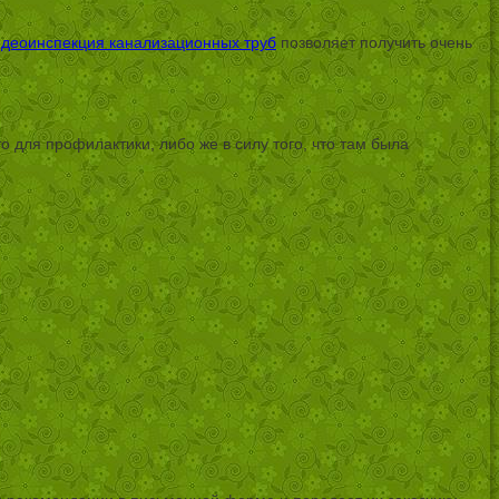
деоинспекция канализационных труб
позволяет получить очень
о для профилактики, либо же в силу того, что там была