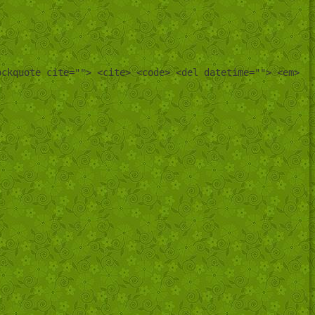
ockquote cite=""> <cite> <code> <del datetime=""> <em>