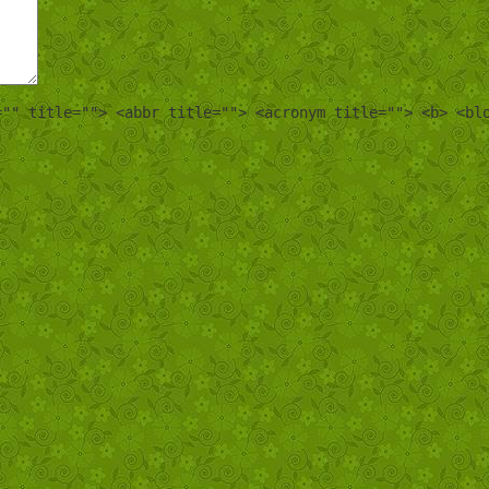
="" title=""> <abbr title=""> <acronym title=""> <b> <bl