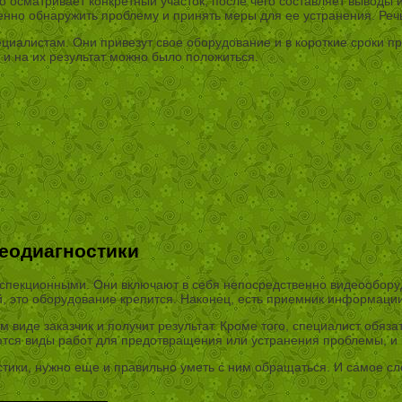
осматривает конкретный участок, после чего составляет выводы 
енно обнаружить проблему и принять меры для ее устранения. Речь
специалистам. Они привезут свое оборудование и в короткие сроки
и на их результат можно было положиться.
деодиагностики
пекционными. Они включают в себя непосредственно видеооборудо
ой, это оборудование крепится. Наконец, есть приемник информации
м виде заказчик и получит результат. Кроме того, специалист обяза
уются виды работ для предотвращения или устранения проблемы, и 
тики, нужно еще и правильно уметь с ним обращаться. И самое сл