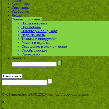
Кустарники
Инвентарь
Удобрения
Ягоды
Советы строителю
Постройка дома
Про мебель
Интерьер и ландшафт
Недвижимость
Техника и инструмент
Ремонт и отделка
Освещение и электричество
Стройматериал
Сантехника
Поиск →
Опубликовано
16.08.2020 |
Автор: Администратор
0