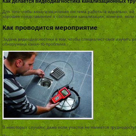
Как делается видеодиагностика канализационных тру
Для того чтобы канализационная система работала идеально, ей
хорошее представление о состоянии канализации, конечно, если 
Как проводится мероприятие
Задача видеодиагностики в том, чтобы специалист смог изучить р
обнаружена какая-то проблема.
В некоторых случаях, даже если участок не является труднодосту