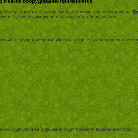
б и какое оборудование применяется
 требуется грамотное и современное техническое обслуживание.
Ви
используется оптимальное для этих работ оборудование.
азличные труднодоступные участки, которые нужно проверить прост
пным, куда удобнее и дешевле будет провести видеодиагностику.