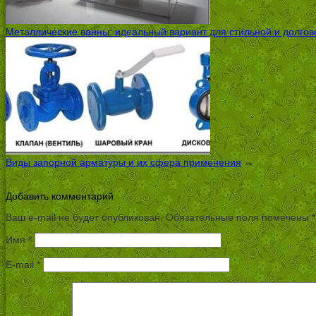
Металлические ванны: идеальный вариант для стильной и долго
Виды запорной арматуры и их сфера применения
→
Добавить комментарий
Ваш e-mail не будет опубликован.
Обязательные поля помечены
*
Имя
*
E-mail
*