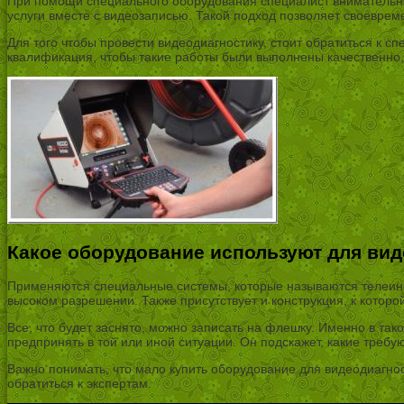
При помощи специального оборудования специалист внимательно 
услуги вместе с видеозаписью. Такой подход позволяет своеврем
Для того чтобы провести видеодиагностику, стоит обратиться к 
квалификация, чтобы такие работы были выполнены качественно, 
Какое оборудование используют для ви
Применяются специальные системы, которые называются телеинс
высоком разрешении. Также присутствует и конструкция, к котор
Все, что будет заснято, можно записать на флешку. Именно в тако
предпринять в той или иной ситуации. Он подскажет, какие треб
Важно понимать, что мало купить оборудование для видеодиагнос
обратиться к экспертам.