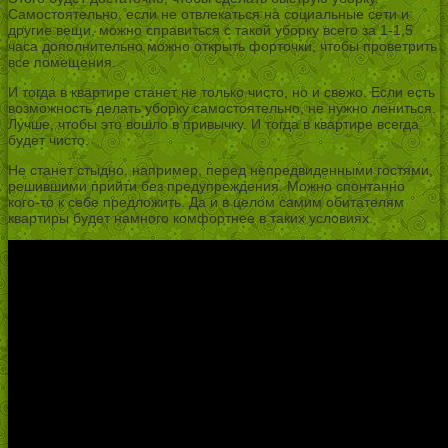
Самостоятельно, если не отвлекаться на социальные сети и
другие вещи, можно справиться с такой уборку всего за 1-1,5
часа дополнительно можно открыть форточки, чтобы проветрить
все помещения.
И тогда в квартире станет не только чисто, но и свежо. Если есть
возможность делать уборку самостоятельно, не нужно лениться.
Лучше, чтобы это вошло в привычку. И тогда в квартире всегда
будет чисто.
Не станет стыдно, например, перед непредвиденными гостями,
решившими прийти без предупреждения. Можно спонтанно
кого-то к себе предложить. Да и в целом самим обитателям
квартиры будет намного комфортнее в таких условиях.