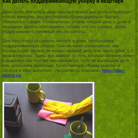
Как делать поддерживающую уборку в квартире
Даже если обитатели квартиры все время вне дома и приходят
только вечером, без регулярной уборки довольно быстро
образуется бардак. Генеральную уборку каждый день и даже в
выходные делать невозможно, потому что это сложно, долго,
подразумевает огромный объем работы.
Для того чтобы сохранить чистоту в доме, необходима
поддерживающая уборка. Она не такая масштабная, как
генеральная, делать ее можно каждый день или через день, 1-2
раза в неделю. Здесь все зависит от того, сколько человек живет
в квартире, как быстро она пачкается, есть ли маленькие дети
или домашние животные. Качественную уборку квартир и
офисов в Уфе выполнят специалисты компании
https://glav-
klining.ru/
.