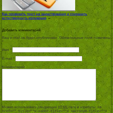
Как проверить текст на заимствования и сохранить
естественность изложения
→
Добавить комментарий
Ваш e-mail не будет опубликован.
Обязательные поля помечены
*
Имя
*
E-mail
*
Комментарий
Можно использовать следующие
HTML
-теги и атрибуты:
<a
href="" title=""> <abbr title=""> <acronym title="">