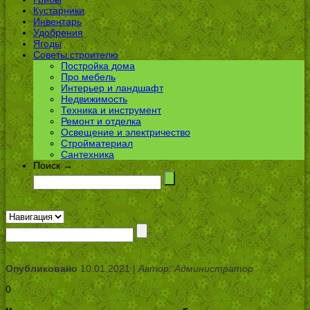
Кустарники
Инвентарь
Удобрения
Ягоды
Советы строителю
Постройка дома
Про мебель
Интерьер и ландшафт
Недвижимость
Техника и инструмент
Ремонт и отделка
Освещение и электричество
Стройматериал
Сантехника
Поиск →
Опубликовано
10.01.2021 |
Автор: Администратор
0