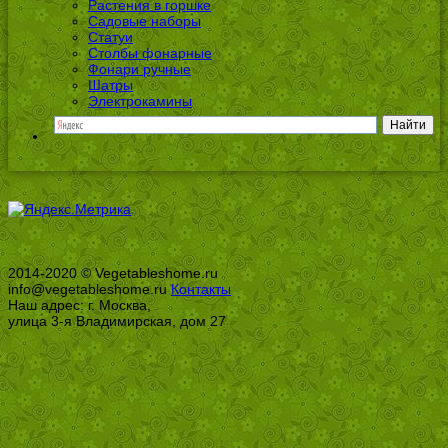
Растения в горшке
Садовые наборы
Статуи
Столбы фонарные
Фонари ручные
Шатры
Электрокамины
2014-2020 © Vegetableshome.ru
info@vegetableshome.ru
Контакты
Наш адрес: г. Москва,
улица 3-я Владимирская, дом 27