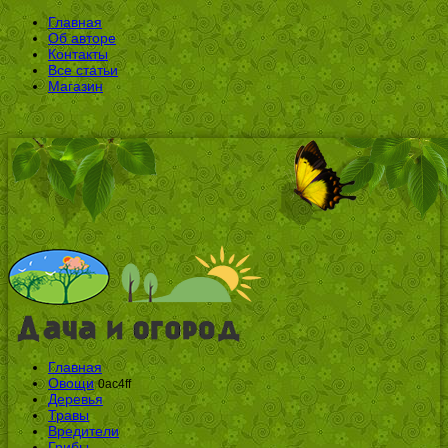
Главная
Об авторе
Контакты
Все статьи
Магазин
Главная
Овощи
0ac4ff
Деревья
Травы
Вредители
Грибы