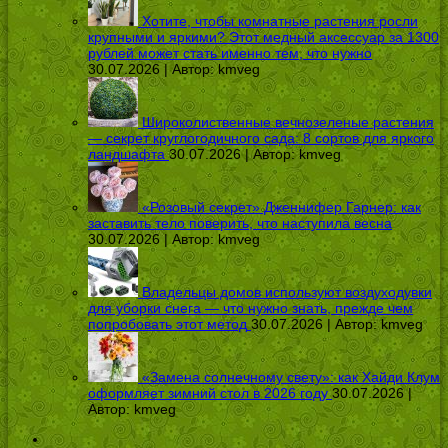
Хотите, чтобы комнатные растения росли
крупными и яркими? Этот медный аксессуар за 1300
рублей может стать именно тем, что нужно
30.07.2026 | Автор:
kmveg
Широколиственные вечнозеленые растения
— секрет круглогодичного сада: 8 сортов для яркого
ландшафта
30.07.2026 | Автор:
kmveg
«Розовый секрет» Дженнифер Гарнер: как
заставить тело поверить, что наступила весна
30.07.2026 | Автор:
kmveg
Владельцы домов используют воздуходувки
для уборки снега — что нужно знать, прежде чем
попробовать этот метод
30.07.2026 | Автор:
kmveg
«Замена солнечному свету»: как Хайди Клум
оформляет зимний стол в 2026 году
30.07.2026 |
Автор:
kmveg