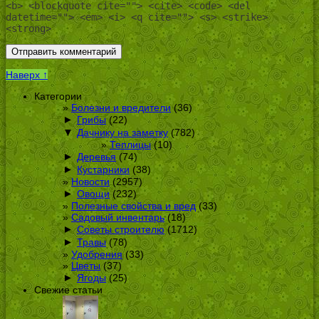
<b> <blockquote cite=""> <cite> <code> <del
datetime=""> <em> <i> <q cite=""> <s> <strike>
<strong>
Наверх ↑
Категории
Болезни и вредители
(36)
►
Грибы
(22)
▼
Дачнику на заметку
(782)
Теплицы
(10)
►
Деревья
(74)
►
Кустарники
(38)
Новости
(2957)
►
Овощи
(232)
Полезные свойства и вред
(33)
Садовый инвентарь
(18)
►
Советы строителю
(1712)
►
Травы
(78)
Удобрения
(33)
Цветы
(37)
►
Ягоды
(25)
Свежие статьи