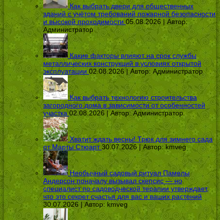
Как выбрать двери для общественных
зданий с учётом требований пожарной безопасности
и высокой проходимости
05.08.2026 | Автор:
Администратор
Какие факторы влияют на срок службы
металлических конструкций в условиях открытой
эксплуатации
02.08.2026 | Автор:
Администратор
Как выбрать технологию строительства
загородного дома в зависимости от особенностей
участка
02.08.2026 | Автор:
Администратор
Хватит ждать весны! Трюк для зимнего сада
от Марты Стюарт
30.07.2026 | Автор:
kmveg
Необычный садовый ритуал Памелы
Андерсон поначалу вызывал скепсис — но
специалист по садоводческой терапии утверждает,
что это секрет счастья для вас и ваших растений
30.07.2026 | Автор:
kmveg