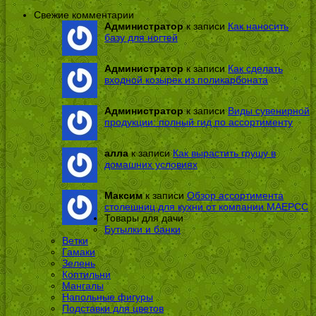
Свежие комментарии
Администратор
к записи
Как наносить
базу для ногтей
Администратор
к записи
Как сделать
входной козырек из поликарбоната
Администратор
к записи
Виды сувенирной
продукции: полный гид по ассортименту
алла
к записи
Как вырастить грушу в
домашних условиях
Максим
к записи
Обзор ассортимента
столешниц для кухни от компании МАЕРСС
Товары для дачи
Бутылки и банки
Ветки
Гамаки
Зелень
Коптильни
Мангалы
Напольные фигуры
Подставки для цветов