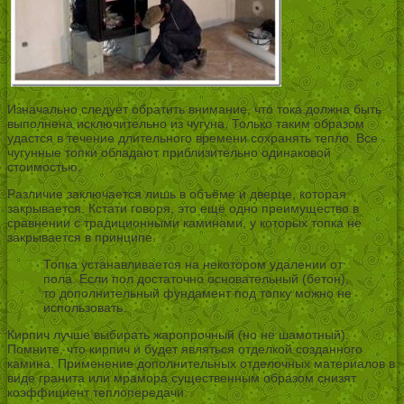
Изначально следует обратить внимание, что тока должна быть
выполнена исключительно из чугуна. Только таким образом
удастся в течение длительного времени сохранять тепло. Все
чугунные топки обладают приблизительно одинаковой
стоимостью.
Различие заключается лишь в объёме и дверце, которая
закрывается. Кстати говоря, это ещё одно преимущество в
сравнении с традиционными каминами, у которых топка не
закрывается в принципе.
Топка устанавливается на некотором удалении от
пола. Если пол достаточно основательный (бетон),
то дополнительный фундамент под топку можно не
использовать.
Кирпич лучше выбирать жаропрочный (но не шамотный).
Помните, что кирпич и будет являться отделкой созданного
камина. Применение дополнительных отделочных материалов в
виде гранита или мрамора существенным образом снизят
коэффициент теплопередачи.