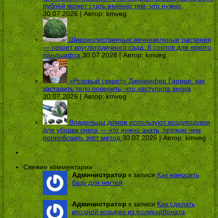
рублей может стать именно тем, что нужно
30.07.2026 | Автор:
kmveg
Широколиственные вечнозеленые растения
— секрет круглогодичного сада: 8 сортов для яркого
ландшафта
30.07.2026 | Автор:
kmveg
«Розовый секрет» Дженнифер Гарнер: как
заставить тело поверить, что наступила весна
30.07.2026 | Автор:
kmveg
Владельцы домов используют воздуходувки
для уборки снега — что нужно знать, прежде чем
попробовать этот метод
30.07.2026 | Автор:
kmveg
Свежие комментарии
Администратор
к записи
Как наносить
базу для ногтей
Администратор
к записи
Как сделать
входной козырек из поликарбоната