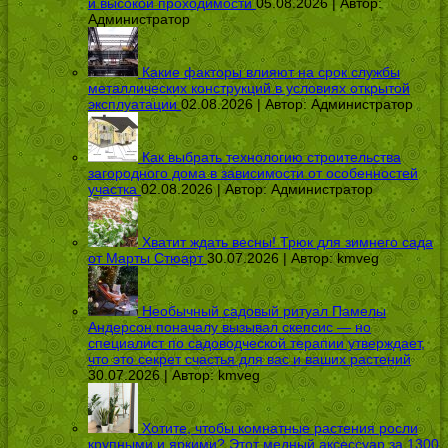
и высокой проходимости
05.08.2026 | Автор:
Администратор
Какие факторы влияют на срок службы
металлических конструкций в условиях открытой
эксплуатации
02.08.2026 | Автор:
Администратор
Как выбрать технологию строительства
загородного дома в зависимости от особенностей
участка
02.08.2026 | Автор:
Администратор
Хватит ждать весны! Трюк для зимнего сада
от Марты Стюарт
30.07.2026 | Автор:
kmveg
Необычный садовый ритуал Памелы
Андерсон поначалу вызывал скепсис — но
специалист по садоводческой терапии утверждает,
что это секрет счастья для вас и ваших растений
30.07.2026 | Автор:
kmveg
Хотите, чтобы комнатные растения росли
крупными и яркими? Этот медный аксессуар за 1300