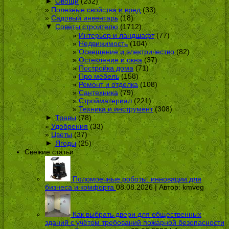
►
Овощи
(232)
Полезные свойства и вред
(33)
Садовый инвентарь
(18)
▼
Советы строителю
(1712)
Интерьер и ландшафт
(77)
Недвижимость
(104)
Освещение и электричество
(82)
Остекление и окна
(37)
Постройка дома
(71)
Про мебель
(158)
Ремонт и отделка
(108)
Сантехника
(79)
Стройматериал
(221)
Техника и инструмент
(308)
►
Травы
(78)
Удобрения
(33)
Цветы
(37)
►
Ягоды
(25)
Свежие статьи
Поломоечные роботы: инновации для
бизнеса и комфорта
08.08.2026 | Автор:
kmveg
Как выбрать двери для общественных
зданий с учётом требований пожарной безопасности