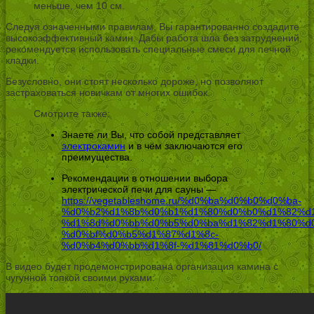
меньше, чем 10 см.
Следуя означенными правилам, Вы гарантированно создадите
высокоэффективный камин. Дабы работа шла без затруднений,
рекомендуется использовать специальные смеси для печной
кладки.
Безусловно, они стоят несколько дороже, но позволяют
застраховаться новичкам от многих ошибок.
Смотрите также:
Знаете ли Вы, что собой представляет
электрокамин
и в чём заключаются его
преимущества.
Рекомендации в отношении выбора
электрической печи для сауны —
https://vegetableshome.ru/%d0%ba%d0%b0%d0%ba-
%d0%b2%d1%8b%d0%b1%d1%80%d0%b0%d1%82%d1
%d1%8d%d0%bb%d0%b5%d0%ba%d1%82%d1%80%d
%d0%bf%d0%b5%d1%87%d1%8c-
%d0%b4%d0%bb%d1%8f-%d1%81%d0%b0/
В видео будет продемонстрирована организация камина с
чугунной топкой своими руками: