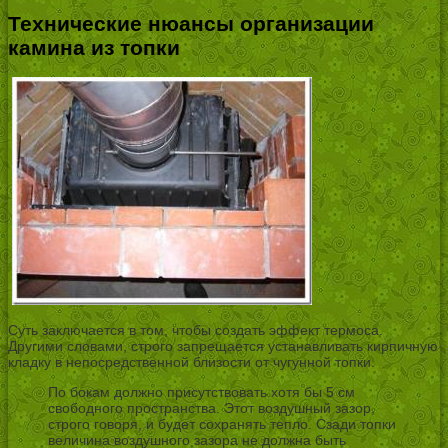
Технические нюансы организации
камина из топки
Суть заключается в том, чтобы создать эффект термоса.
Другими словами, строго запрещается устанавливать кирпичную
кладку в непосредственной близости от чугунной топки.
По бокам должно присутствовать хотя бы 5 см
свободного пространства. Этот воздушный зазор,
строго говоря, и будет сохранять тепло. Сзади топки
величина воздушного зазора не должна быть