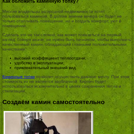
Как обложить каминную топку?
Многие владельцы загородной недвижимости хотят
пользоваться камином. В долгие зимние вечера он будет не
только отапливать помещение, но и создать комфорт, уют в
помещении.
Сделать это не так сложно, как может показаться на первый
взгляд. Говоря иначе, не нужно быть печником, чтобы выполнить
качественный камин, обладающий главными положительными
качествами:
высокий коэффициент теплоотдачи;
удобство в эксплуатации;
привлекательный внешний вид.
Каминные топки
позволит осуществить давнюю мечту. При этом
стоимость их не является заоблачной. Кирпич будет
использоваться исключительно в целях сохранения тепла и
стилизации.
Создаём камин самостоятельно