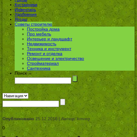
Кустарники
Инвентарь
Удобрения
Ягоды
Советы строителю
Постройка дома
Про мебель
Интерьер и ландшафт
Недвижимость
Техника и инструмент
Ремонт и отделка
Освещение и электричество
Стройматериал
Сантехника
Поиск →
Опубликовано
25.12.2016 |
Автор: kmveg
0