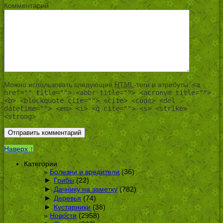
Комментарий
Можно использовать следующие
HTML
-теги и атрибуты:
<a
href="" title=""> <abbr title=""> <acronym title="">
<b> <blockquote cite=""> <cite> <code> <del
datetime=""> <em> <i> <q cite=""> <s> <strike>
<strong>
Наверх ↑
Категории
Болезни и вредители
(36)
►
Грибы
(22)
►
Дачнику на заметку
(782)
►
Деревья
(74)
►
Кустарники
(38)
Новости
(2958)