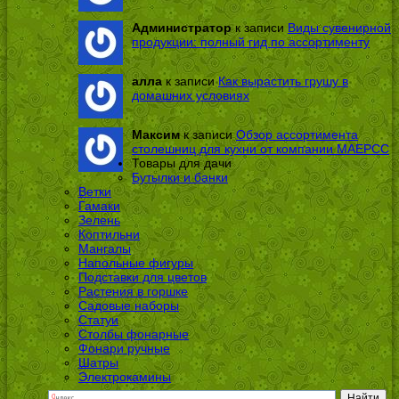
Администратор
к записи
Виды сувенирной
продукции: полный гид по ассортименту
алла
к записи
Как вырастить грушу в
домашних условиях
Максим
к записи
Обзор ассортимента
столешниц для кухни от компании МАЕРСС
Товары для дачи
Бутылки и банки
Ветки
Гамаки
Зелень
Коптильни
Мангалы
Напольные фигуры
Подставки для цветов
Растения в горшке
Садовые наборы
Статуи
Столбы фонарные
Фонари ручные
Шатры
Электрокамины