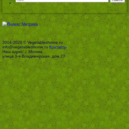
2014-2020 © Vegetableshome.ru
info@vegetableshome.ru
Контакты
Наш адрес: г. Москва,
улица 3-я Владимирская, дом 27