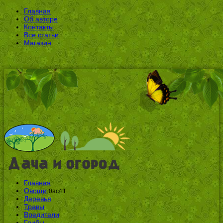
Главная
Об авторе
Контакты
Все статьи
Магазин
Главная
Овощи
0ac4ff
Деревья
Травы
Вредители
Грибы