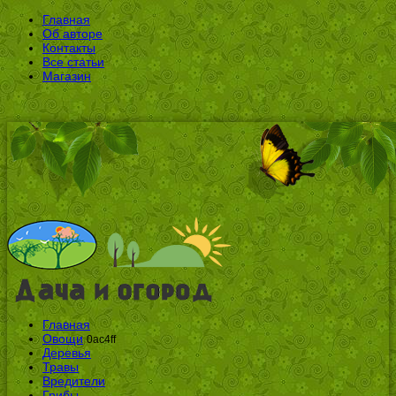
Главная
Об авторе
Контакты
Все статьи
Магазин
Главная
Овощи
0ac4ff
Деревья
Травы
Вредители
Грибы