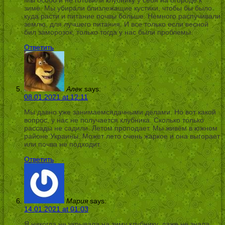
зиме. Мы убирали близлежащие кустики, чтобы бы было
куда расти и питание почвы больше. Немного распучивали
землю, для лучшего питания. И все только если весной
бил заморозок, только тогда у нас были проблемы.
Ответить
Алек
says:
08.01.2021 at 12:11
Мы давно уже занимаемсядачными делами. Но вот какой
вопрос, у нас не получается клубника. Сколько только
рассады не садили. Летом проподает. Мы живём в южном
районе Украины. Может лето очень жаркое и она выгорает
или почва не подходит.
Ответить
Мария
says:
14.01.2021 at 01:03
Я никогда не укрывала на зиму клубнику, даже не знала