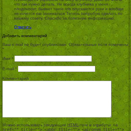
что так нужно делать. Не всегда клубника у меня
плодоносит, бывает такое что опускаются руки и вообще
не хочется ею заниматься.Теперь попробую сделать по
вашему совету. Спасибо за полезную информацию.
Ответить
Добавить комментарий
Ваш e-mail не будет опубликован.
Обязательные поля помечены
*
Имя
*
E-mail
*
Комментарий
Можно использовать следующие
HTML
-теги и атрибуты:
<a
href="" title=""> <abbr title=""> <acronym title="">