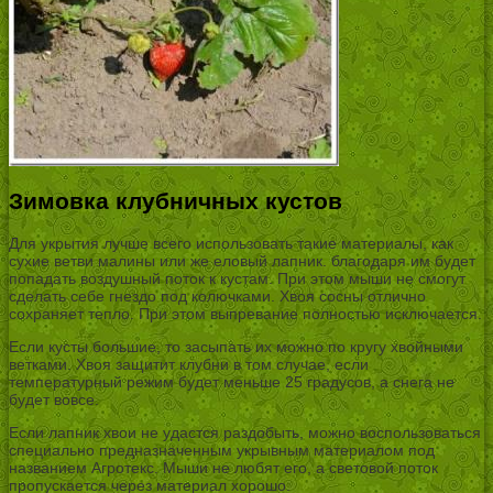
Зимовка клубничных кустов
Для укрытия лучше всего использовать такие материалы, как
сухие ветви малины или же еловый лапник. благодаря им будет
попадать воздушный поток к кустам. При этом мыши не смогут
сделать себе гнездо под колючками. Хвоя сосны отлично
сохраняет тепло. При этом выпревание полностью исключается.
Если кусты большие, то засыпать их можно по кругу хвойными
ветками. Хвоя защитит клубни в том случае, если
температурный режим будет меньше 25 градусов, а снега не
будет вовсе.
Если лапник хвои не удастся раздобыть, можно воспользоваться
специально предназначенным укрывным материалом под
названием Агротекс. Мыши не любят его, а световой поток
пропускается через материал хорошо.