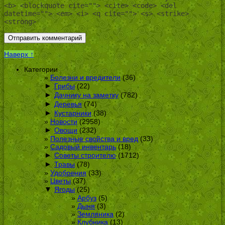
<b> <blockquote cite=""> <cite> <code> <del
datetime=""> <em> <i> <q cite=""> <s> <strike>
<strong>
Наверх ↑
Категории
Болезни и вредители
(36)
►
Грибы
(22)
►
Дачнику на заметку
(782)
►
Деревья
(74)
►
Кустарники
(38)
Новости
(2958)
►
Овощи
(232)
Полезные свойства и вред
(33)
Садовый инвентарь
(18)
►
Советы строителю
(1712)
►
Травы
(78)
Удобрения
(33)
Цветы
(37)
▼
Ягоды
(25)
Арбуз
(5)
Дыня
(3)
Земляника
(2)
Клубника
(13)