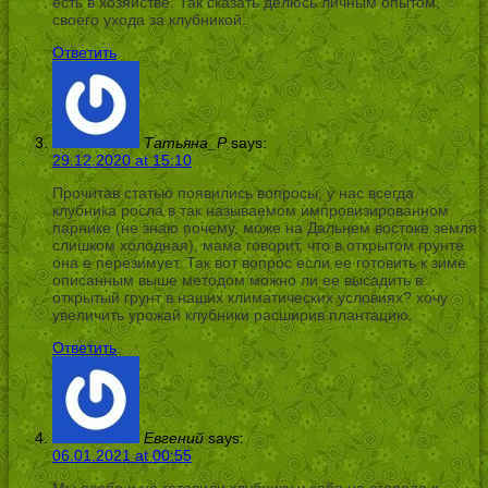
есть в хозяйстве. Так сказать делюсь личным опытом,
своего ухода за клубникой.
Ответить
Татьяна_Р
says:
29.12.2020 at 15:10
Прочитав статью появились вопросы, у нас всегда
клубника росла в так называемом импровизированном
парнике (не знаю почему, може на Дальнем востоке земля
слишком холодная), мама говорит, что в открытом грунте
она е перезимует. Так вот вопрос если ее готовить к зиме
описанным выше методом можно ли ее высадить в
открытый грунт в наших климатических условиях? хочу
увеличить урожай клубники расширив плантацию.
Ответить
Евгений
says:
06.01.2021 at 00:55
Мы особо и не готовили клубнику у себя на огороде к