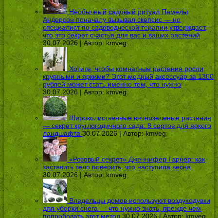
Необычный садовый ритуал Памелы
Андерсон поначалу вызывал скепсис — но
специалист по садоводческой терапии утверждает,
что это секрет счастья для вас и ваших растений
30.07.2026 | Автор:
kmveg
Хотите, чтобы комнатные растения росли
крупными и яркими? Этот медный аксессуар за 1300
рублей может стать именно тем, что нужно
30.07.2026 | Автор:
kmveg
Широколиственные вечнозеленые растения
— секрет круглогодичного сада: 8 сортов для яркого
ландшафта
30.07.2026 | Автор:
kmveg
«Розовый секрет» Дженнифер Гарнер: как
заставить тело поверить, что наступила весна
30.07.2026 | Автор:
kmveg
Владельцы домов используют воздуходувки
для уборки снега — что нужно знать, прежде чем
попробовать этот метод
30.07.2026 | Автор:
kmveg