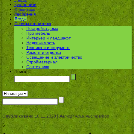
Кустарники
Инвентарь
Удобрения
Ягоды
Советы строителю
Постройка дома
Про мебель
Интерьер и ландшафт
Недвижимость
Техника и инструмент
Ремонт и отделка
Освещение и электричество
Стройматериал
Сантехника
Поиск →
Опубликовано
10.11.2020 |
Автор: Администратор
6