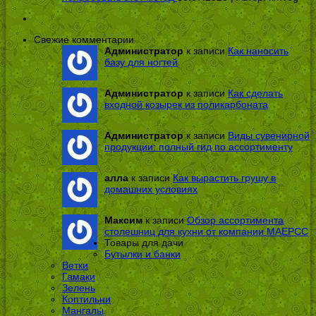
Свежие комментарии
Администратор
к записи
Как наносить
базу для ногтей
Администратор
к записи
Как сделать
входной козырек из поликарбоната
Администратор
к записи
Виды сувенирной
продукции: полный гид по ассортименту
алла
к записи
Как вырастить грушу в
домашних условиях
Максим
к записи
Обзор ассортимента
столешниц для кухни от компании МАЕРСС
Товары для дачи
Бутылки и банки
Ветки
Гамаки
Зелень
Коптильни
Мангалы