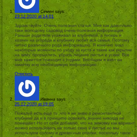
Семен
says:
23.12.2020 at 14:01
Здравствуйте. Очень полезная статья. Мне как даволльно
таки молодому садовод очень полезная информация.
Раньше родители ухаживал за клубникой, а теперь я
хозяин на огороде и клубнику любит вся семья. Поэтому
читаю различного рода информацию. Я конечно знал
некоторые моменты по уходу за куста и такие как укрытие
на зиму, прорыхлить, убрать лишние листья и усики. Все
мне кажиттся приходит с годами. Вообщем я взял на
заметку всю необходимую информацию.
Ответить
Иванна
says:
25.12.2020 at 18:05
Пожалуй есть ещё то ,что я не знаю о ремонтантной
клубнике да и в принципе освежить знание никогда не
помешает. Но от себя добавлю, что на зимовку как вариант
можно использовать не только сено и листья но мы
используем солому и древесные опилки, поскольку такое