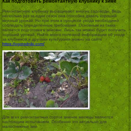
Как подготовить ремонтантную клубнику к зиме
Ремонтантную клубнику выращивают многие садоводы. Ведь
несколько раз за один сезон она способна давать хороший
вкусный урожай. Но при этом в процессе ухода необходимо
соблюдать определённые требования. Основным из таких
является подготовка к зимовке. Лишь так можно будет получить
хороший урожай. Найти много полезной информации об уходе
за клубникой и другими культурами можно на сайте
https://ogorodniki.com/
.
Для всех ремонтантных сортов зимние месяцы являются
настоящим испытанием. Особенно это актуально для
малоснежных зим.