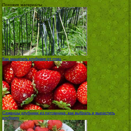
Похожие материалы
Как защитить клубнику от птиц
→
Саженцы клубники из питомника: как выбрать и вырастить
клубнику
→