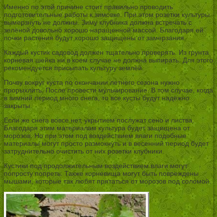
Именно по этой причине стоит правильно проводить
подготовительные работы к зимовке. При этом розетки культуры
вымерзнуть не должны. Зиму клубника должна встречать с
зелёной довольно хорошо наращенной массой. Благодаря ей
почки растения будут хорошо защищены от замерзания.
Каждый кустик садовод должен тщательно проверять. Из грунта
корневая шейка ни в коем случае не должна выпирать. Для этого
рекомендуется присыпать культуру землёй.
Почву вокруг куста по окончании летнего сезона нужно
прорыхлить. После провести мульчирование. В том случае, когда
в зимний период много снега, то все кусты будут надёжно
закрыты.
Если же снега вовсе нет, укрытием послужат сено и листва.
Благодаря этим материалам культура будет защищена от
морозов. Но при этом под воздействием влаги подобные
материалы могут просто размокнуть и в весенний период будет
затруднительно очистить от них розетки клубники.
Кустики под продолжительным воздействием влаги могут
попросту попреть. Также корневища могут быть повреждены
мышами, которые так любят прятаться от морозов под соломой.