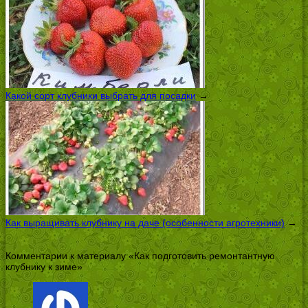
Какой сорт клубники выбрать для посадки
→
Как выращивать клубнику на даче (особенности агротехники)
→
Комментарии к материалу «Как подготовить ремонтантную
клубнику к зиме»