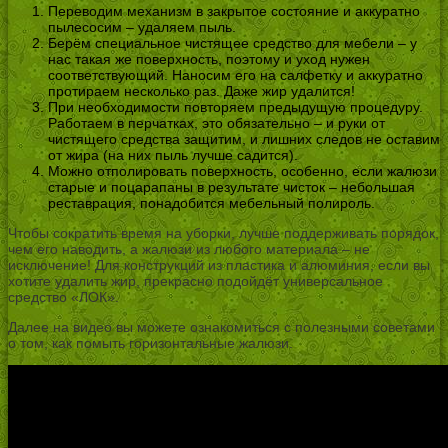
Переводим механизм в закрытое состояние и аккуратно
пылесосим – удаляем пыль.
Берём специальное чистящее средство для мебели – у
нас такая же поверхность, поэтому и уход нужен
соответствующий. Наносим его на салфетку и аккуратно
протираем несколько раз. Даже жир удалится!
При необходимости повторяем предыдущую процедуру.
Работаем в перчатках, это обязательно – и руки от
чистящего средства защитим, и лишних следов не оставим
от жира (на них пыль лучше садится).
Можно отполировать поверхность, особенно, если жалюзи
старые и поцарапаны в результате чисток – небольшая
реставрация, понадобится мебельный полироль.
Чтобы сократить время на уборки, лучше поддерживать порядок,
чем его наводить, а жалюзи из любого материала – не
исключение! Для конструкций из пластика и алюминия, если вы
хотите удалить жир, прекрасно подойдёт универсальное
средство «ЛОК».
Далее на видео вы можете ознакомиться с полезными советами
о том, как помыть горизонтальные жалюзи.