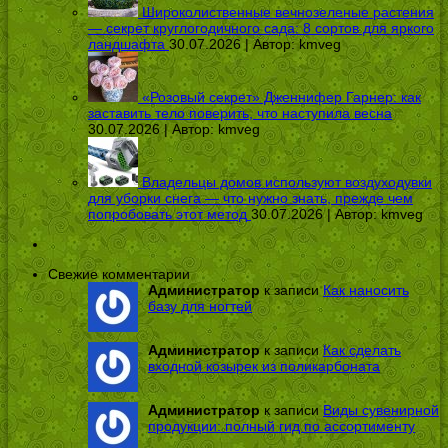
Широколиственные вечнозеленые растения
— секрет круглогодичного сада: 8 сортов для яркого
ландшафта
30.07.2026 | Автор:
kmveg
«Розовый секрет» Дженнифер Гарнер: как
заставить тело поверить, что наступила весна
30.07.2026 | Автор:
kmveg
Владельцы домов используют воздуходувки
для уборки снега — что нужно знать, прежде чем
попробовать этот метод
30.07.2026 | Автор:
kmveg
Свежие комментарии
Администратор
к записи
Как наносить
базу для ногтей
Администратор
к записи
Как сделать
входной козырек из поликарбоната
Администратор
к записи
Виды сувенирной
продукции: полный гид по ассортименту