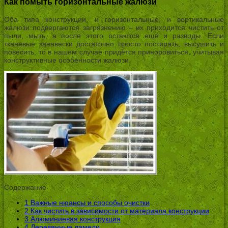
Как помыть горизонтальные жалюзи
Оба типа конструкции, и горизонтальные, и вертикальные
жалюзи подвергаются загрязнению – их приходится чистить от
пыли, мыть, а после этого остаются ещё и разводы. Если
тканевые занавески достаточно просто постирать, высушить и
повесить, то в нашем случае придётся приноровиться, учитывая
конструктивные особенности жалюзи.
Содержание
1
Важные нюансы и способы очистки
2
Как чистить в зависимости от материала конструкции
3
Алюминиевая конструкция
4
Деревянные ламели