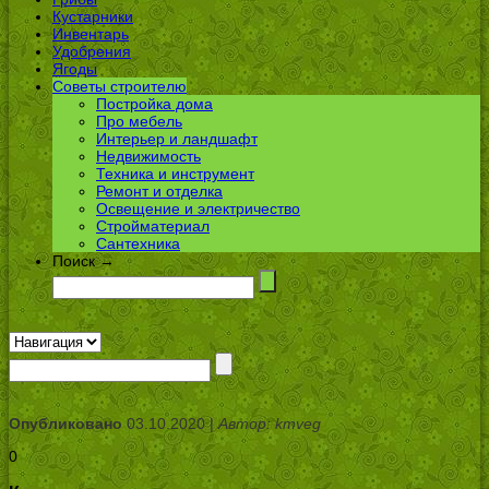
Кустарники
Инвентарь
Удобрения
Ягоды
Советы строителю
Постройка дома
Про мебель
Интерьер и ландшафт
Недвижимость
Техника и инструмент
Ремонт и отделка
Освещение и электричество
Стройматериал
Сантехника
Поиск →
Опубликовано
03.10.2020 |
Автор: kmveg
0