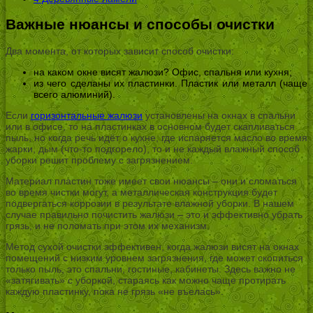
Важные нюансы и способы очистки
Два момента, от которых зависит способ очистки:
на каком окне висят жалюзи? Офис, спальня или кухня;
из чего сделаны их пластинки. Пластик или металл (чаще
всего алюминий).
Если
горизонтальные жалюзи
установлены на окнах в спальни
или в офисе, то на пластинках в основном будет скапливаться
пыль, но когда речь идёт о кухне, где испаряется масло во время
жарки, дым (что-то подгорело), то и не каждый влажный способ
уборки решит проблему с загрязнением.
Материал пластин тоже имеет свои нюансы – они и сломаться
во время чистки могут, а металлическая конструкция будет
подвергаться коррозии в результате влажной уборки. В нашем
случае правильно почистить жалюзи – это и эффективно убрать
грязь, и не поломать при этом их механизм.
Метод сухой очистки эффективен, когда жалюзи висят на окнах
помещений с низким уровнем загрязнения, где может скопиться
только пыль, это спальни, гостиные, кабинеты. Здесь важно не
«затягивать» с уборкой, стараясь как можно чаще протирать
каждую пластинку, пока не грязь «не въелась».