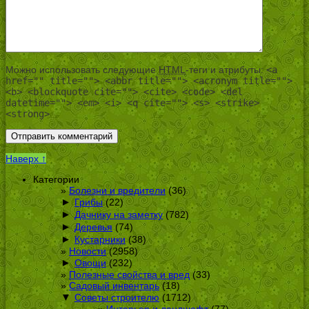
Можно использовать следующие
HTML
-теги и атрибуты:
<a
href="" title=""> <abbr title=""> <acronym title="">
<b> <blockquote cite=""> <cite> <code> <del
datetime=""> <em> <i> <q cite=""> <s> <strike>
<strong>
Наверх ↑
Категории
Болезни и вредители
(36)
►
Грибы
(22)
►
Дачнику на заметку
(782)
►
Деревья
(74)
►
Кустарники
(38)
Новости
(2958)
►
Овощи
(232)
Полезные свойства и вред
(33)
Садовый инвентарь
(18)
▼
Советы строителю
(1712)