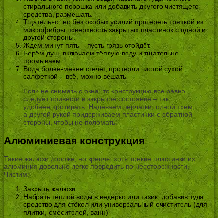
стирального порошка или добавить другого чистящего
средства, размешать.
Тщательно, но без особых усилий протереть тряпкой из
микрофибры поверхность закрытых пластинок с одной и
другой стороны.
Ждём минут пять – пусть грязь отойдёт.
Берём душ, включаем тёплую воду и тщательно
промываем.
Вода более-менее стечёт, протёрли чистой сухой
салфеткой – всё, можно вешать.
Если не снимать с окна, то конструкцию всё равно
следует привести в закрытое состояние – так
удобнее протирать. Надеваем перчатки, одной трём,
а другой рукой придерживаем пластинки с обратной
стороны, чтобы не поломать.
Алюминиевая конструкция
Такие жалюзи дороже, но крепче, хотя тонкие пластинки из
алюминия довольно легко повредить по неосторожности.
Чистим:
Закрыть жалюзи.
Набрать тёплой воды в ведёрко или тазик, добавив туда
средство для стёкол или универсальный очиститель (для
плитки, смесителей, ванн).