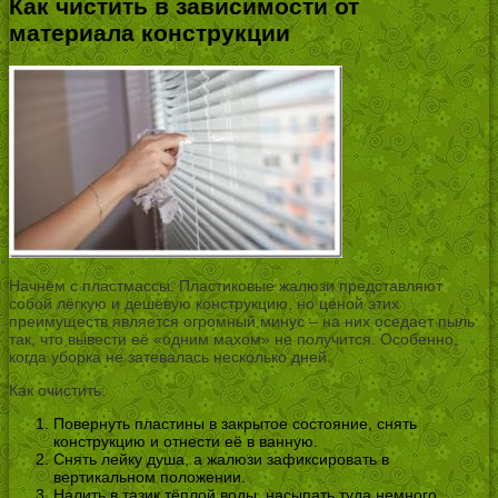
Как чистить в зависимости от
материала конструкции
Начнём с пластмассы. Пластиковые жалюзи представляют
собой лёгкую и дешёвую конструкцию, но ценой этих
преимуществ является огромный минус – на них оседает пыль
так, что вывести её «одним махом» не получится. Особенно,
когда уборка не затевалась несколько дней.
Как очистить:
Повернуть пластины в закрытое состояние, снять
конструкцию и отнести её в ванную.
Снять лейку душа, а жалюзи зафиксировать в
вертикальном положении.
Налить в тазик тёплой воды, насыпать туда немного