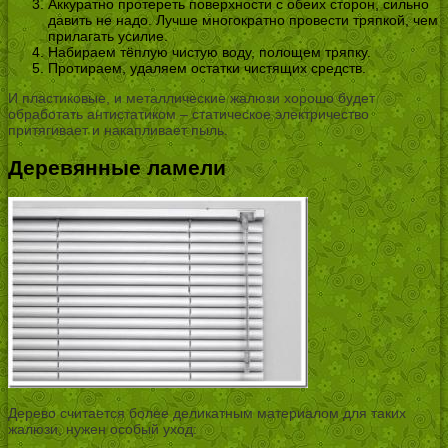
Аккуратно протереть поверхности с обеих сторон, сильно
давить не надо. Лучше многократно провести тряпкой, чем
прилагать усилие.
Набираем тёплую чистую воду, полощем тряпку.
Протираем, удаляем остатки чистящих средств.
И пластиковые, и металлические жалюзи хорошо будет
обработать антистатиком – статическое электричество
притягивает и накапливает пыль.
Деревянные ламели
Дерево считается более деликатным материалом для таких
жалюзи, нужен особый уход: