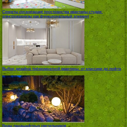
Секреты организации пространства квартиры-студии:
электрокарнизы как функциональный элемент
→
Выбор дизайна трёхкомнатной квартиры: от классики до лофта
→
Виды ландшафтных светильников
→