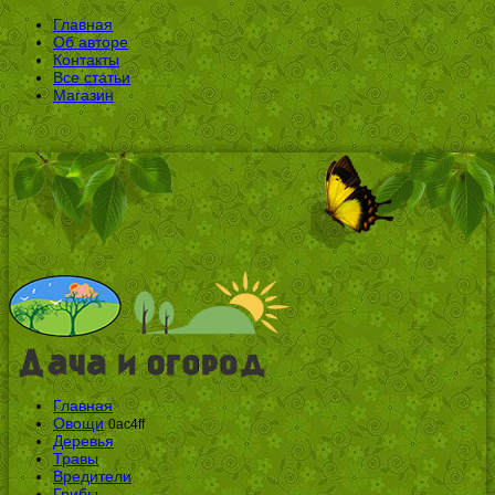
Главная
Об авторе
Контакты
Все статьи
Магазин
Главная
Овощи
0ac4ff
Деревья
Травы
Вредители
Грибы