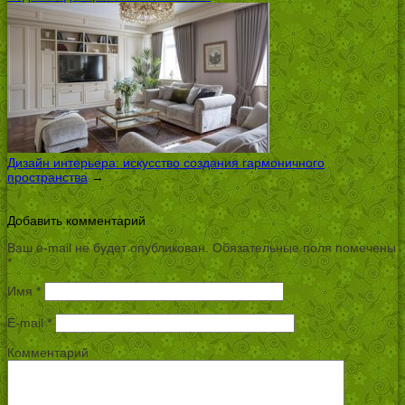
Дизайн интерьера: искусство создания гармоничного
пространства
→
Добавить комментарий
Ваш e-mail не будет опубликован.
Обязательные поля помечены
*
Имя
*
E-mail
*
Комментарий