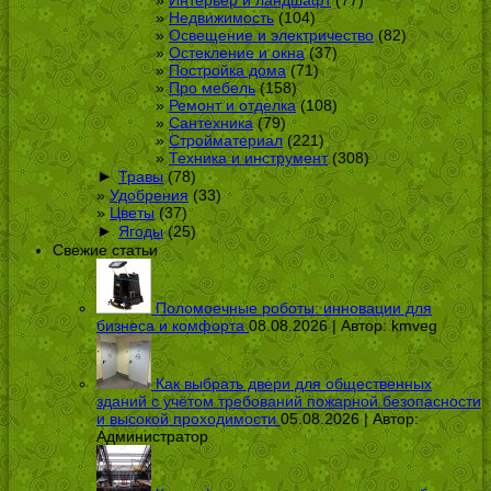
Интерьер и ландшафт
(77)
Недвижимость
(104)
Освещение и электричество
(82)
Остекление и окна
(37)
Постройка дома
(71)
Про мебель
(158)
Ремонт и отделка
(108)
Сантехника
(79)
Стройматериал
(221)
Техника и инструмент
(308)
►
Травы
(78)
Удобрения
(33)
Цветы
(37)
►
Ягоды
(25)
Свежие статьи
Поломоечные роботы: инновации для
бизнеса и комфорта
08.08.2026 | Автор:
kmveg
Как выбрать двери для общественных
зданий с учётом требований пожарной безопасности
и высокой проходимости
05.08.2026 | Автор:
Администратор