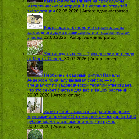
Какие факторы влияют на срок службы
металлических конструкций в условиях открытой
эксплуатации
02.08.2026 | Автор:
Администратор
Как выбрать технологию строительства
загородного дома в зависимости от особенностей
участка
02.08.2026 | Автор:
Администратор
Хватит ждать весны! Трюк для зимнего сада
от Марты Стюарт
30.07.2026 | Автор:
kmveg
Необычный садовый ритуал Памелы
Андерсон поначалу вызывал скепсис — но
специалист по садоводческой терапии утверждает,
что это секрет счастья для вас и ваших растений
30.07.2026 | Автор:
kmveg
Хотите, чтобы комнатные растения росли
крупными и яркими? Этот медный аксессуар за 1300
рублей может стать именно тем, что нужно
30.07.2026 | Автор:
kmveg