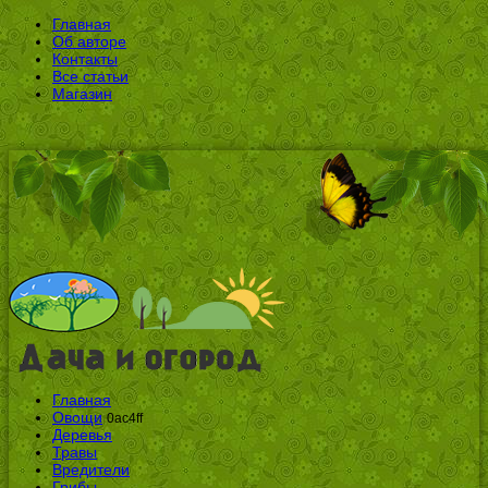
Главная
Об авторе
Контакты
Все статьи
Магазин
Главная
Овощи
0ac4ff
Деревья
Травы
Вредители
Грибы