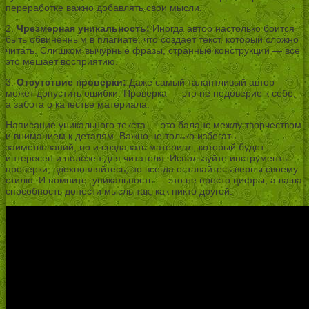
переработке важно добавлять свои мысли.
2.
Чрезмерная уникальность:
Иногда автор настолько боится
быть обвиненным в плагиате, что создает текст, который сложно
читать. Слишком вычурные фразы, странные конструкции — всё
это мешает восприятию.
3.
Отсутствие проверки:
Даже самый талантливый автор
может допустить ошибки. Проверка — это не недоверие к себе,
а забота о качестве материала.
Написание уникального текста — это баланс между творчеством
и вниманием к деталям. Важно не только избегать
заимствований, но и создавать материал, который будет
интересен и полезен для читателя. Используйте инструменты
проверки, вдохновляйтесь, но всегда оставайтесь верны своему
стилю. И помните: уникальность — это не просто цифры, а ваша
способность донести мысль так, как никто другой.