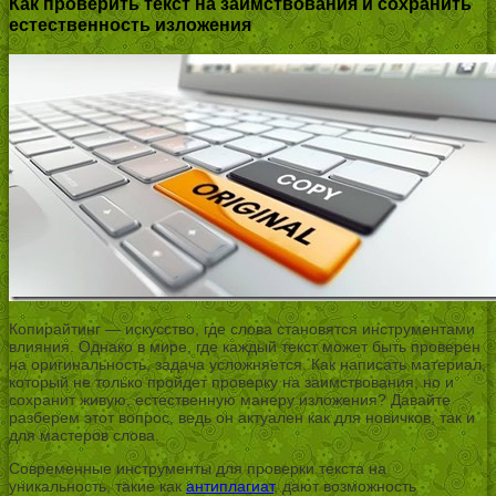
Как проверить текст на заимствования и сохранить
естественность изложения
Копирайтинг — искусство, где слова становятся инструментами
влияния. Однако в мире, где каждый текст может быть проверен
на оригинальность, задача усложняется. Как написать материал,
который не только пройдет проверку на заимствования, но и
сохранит живую, естественную манеру изложения? Давайте
разберем этот вопрос, ведь он актуален как для новичков, так и
для мастеров слова.
Современные инструменты для проверки текста на
уникальность, такие как
антиплагиат
, дают возможность