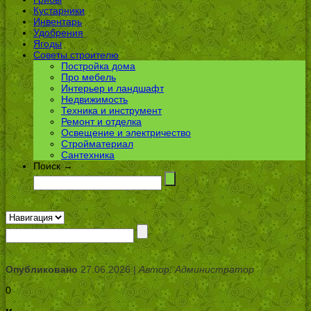
Кустарники
Инвентарь
Удобрения
Ягоды
Советы строителю
Постройка дома
Про мебель
Интерьер и ландшафт
Недвижимость
Техника и инструмент
Ремонт и отделка
Освещение и электричество
Стройматериал
Сантехника
Поиск →
Опубликовано
27.06.2026 |
Автор: Администратор
0