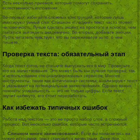
Есть несколько приемов, которые помогут сохранить
естественность изложения:
Во-первых, избегайте сложных конструкций, которые лишь
имитируют умный слог. Слишком «гладкий» текст часто теряет
человечность. Лучше сделать акцент на простоте и ясности, чем
пытаться выглядеть академично. Во-вторых, добавьте эмоции.
Пусть читатель чувствует, что вы переживаете за то, о чем
пишете.
Проверка текста: обязательный этап
Когда текст готов, не спешите выпускать его в мир. Проверьте
его на заимствования. Это может быть как ручная проверка, так
и использование специализированных сервисов. Многие
инструменты, такие как антиплагиат-системы, анализируют текст
и указывают на потенциальные заимствования. Однако важно
помнить: уникальность — это не только цифры. Если текст
звучит натянуто, его стоит переработать.
Как избежать типичных ошибок
Работа над текстом — это не просто набор слов, а сложный
процесс. Вот несколько ошибок, которые часто встречаются:
1.
Слишком много заимствований:
Если вы полагаетесь на
чужие источники, текст становится нечестным. Даже при