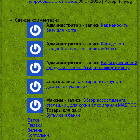
попробовать этот метод
30.07.2026 | Автор:
kmveg
Свежие комментарии
Администратор
к записи
Как наносить
базу для ногтей
Администратор
к записи
Как сделать
входной козырек из поликарбоната
Администратор
к записи
Виды сувенирной
продукции: полный гид по ассортименту
алла
к записи
Как вырастить грушу в
домашних условиях
Максим
к записи
Обзор ассортимента
столешниц для кухни от компании МАЕРСС
Товары для дачи
Бутылки и банки
Ветки
Гамаки
Зелень
Коптильни
Мангалы