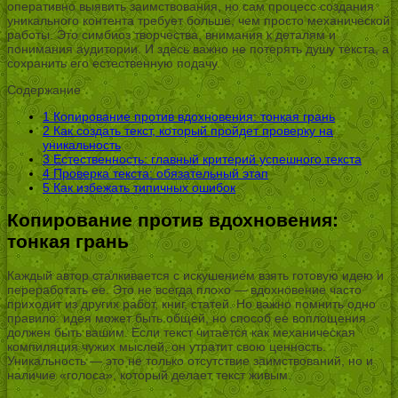
оперативно выявить заимствования, но сам процесс создания
уникального контента требует больше, чем просто механической
работы. Это симбиоз творчества, внимания к деталям и
понимания аудитории. И здесь важно не потерять душу текста, а
сохранить его естественную подачу.
Содержание
1
Копирование против вдохновения: тонкая грань
2
Как создать текст, который пройдет проверку на
уникальность
3
Естественность: главный критерий успешного текста
4
Проверка текста: обязательный этап
5
Как избежать типичных ошибок
Копирование против вдохновения:
тонкая грань
Каждый автор сталкивается с искушением взять готовую идею и
переработать ее. Это не всегда плохо — вдохновение часто
приходит из других работ, книг, статей. Но важно помнить одно
правило: идея может быть общей, но способ ее воплощения
должен быть вашим. Если текст читается как механическая
компиляция чужих мыслей, он утратит свою ценность.
Уникальность — это не только отсутствие заимствований, но и
наличие «голоса», который делает текст живым.