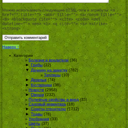
Можно использовать следующие
HTML
-теги и атрибуты:
<a
href="" title=""> <abbr title=""> <acronym title="">
<b> <blockquote cite=""> <cite> <code> <del
datetime=""> <em> <i> <q cite=""> <s> <strike>
<strong>
Наверх ↑
Категории
Болезни и вредители
(36)
►
Грибы
(22)
▼
Дачнику на заметку
(782)
Теплицы
(10)
►
Деревья
(74)
►
Кустарники
(38)
Новости
(2958)
►
Овощи
(232)
Полезные свойства и вред
(33)
Садовый инвентарь
(18)
►
Советы строителю
(1712)
►
Травы
(78)
Удобрения
(33)
Цветы
(37)