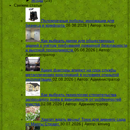
►
Ягоды
(25)
Свежие статьи
Поломоечные роботы: инновации для
бизнеса и комфорта
08.08.2026 | Автор:
kmveg
Как выбрать двери для общественных
зданий с учётом требований пожарной безопасности
и высокой проходимости
05.08.2026 | Автор:
Администратор
Какие факторы влияют на срок службы
металлических конструкций в условиях открытой
эксплуатации
02.08.2026 | Автор:
Администратор
Как выбрать технологию строительства
загородного дома в зависимости от особенностей
участка
02.08.2026 | Автор:
Администратор
Хватит ждать весны! Трюк для зимнего сада
от Марты Стюарт
30.07.2026 | Автор:
kmveg