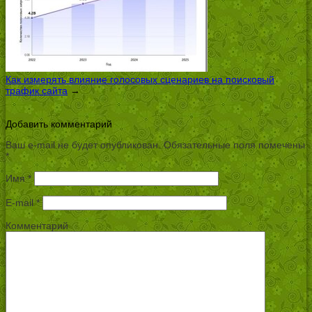
Как измерять влияние голосовых сценариев на поисковый
трафик сайта
→
Добавить комментарий
Ваш e-mail не будет опубликован.
Обязательные поля помечены
*
Имя
*
E-mail
*
Комментарий