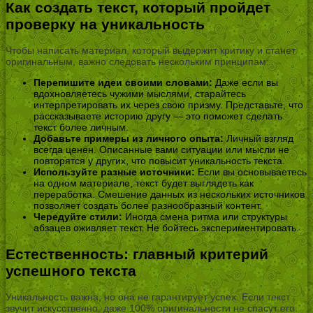
Как создать текст, который пройдет
проверку на уникальность
Чтобы написать материал, который выдержит критику и станет
оригинальным, важно следовать нескольким принципам:
Перепишите идеи своими словами:
Даже если вы
вдохновляетесь чужими мыслями, старайтесь
интерпретировать их через свою призму. Представьте, что
рассказываете историю другу — это поможет сделать
текст более личным.
Добавьте примеры из личного опыта:
Личный взгляд
всегда ценен. Описанные вами ситуации или мысли не
повторятся у других, что повысит уникальность текста.
Используйте разные источники:
Если вы основываетесь
на одном материале, текст будет выглядеть как
переработка. Смешение данных из нескольких источников
позволяет создать более разнообразный контент.
Чередуйте стили:
Иногда смена ритма или структуры
абзацев оживляет текст. Не бойтесь экспериментировать.
Естественность: главный критерий
успешного текста
Уникальность важна, но она не гарантирует успех. Если текст
звучит искусственно, даже 100% оригинальности не спасут его.