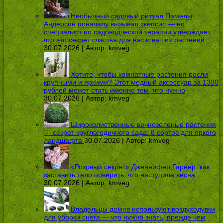
Необычный садовый ритуал Памелы
Андерсон поначалу вызывал скепсис — но
специалист по садоводческой терапии утверждает,
что это секрет счастья для вас и ваших растений
30.07.2026 | Автор:
kmveg
Хотите, чтобы комнатные растения росли
крупными и яркими? Этот медный аксессуар за 1300
рублей может стать именно тем, что нужно
30.07.2026 | Автор:
kmveg
Широколиственные вечнозеленые растения
— секрет круглогодичного сада: 8 сортов для яркого
ландшафта
30.07.2026 | Автор:
kmveg
«Розовый секрет» Дженнифер Гарнер: как
заставить тело поверить, что наступила весна
30.07.2026 | Автор:
kmveg
Владельцы домов используют воздуходувки
для уборки снега — что нужно знать, прежде чем