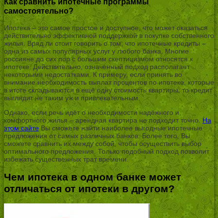
Как сравнить ипотечные программы
самостоятельно?
Ипотека – это самое простое и доступное, что может оказаться
действительно эффективной поддержкой в покупке собственного
жилья. Вряд ли стоит говорить о том, что ипотечные кредиты –
одна из самых популярных услуг у любого банка. Многие
россияне до сих пор с большим скептицизмом относятся к
ипотеке. Действительно, означенный подход располагает
некоторыми недостатками. К примеру, если принять во
внимание необходимость выплат процентов по ипотеке, которые
в итоге складываются в ещё одну стоимость квартиры, то кредит
выглядит не таким уж и привлекательным.
Однако, если речь идёт о необходимости надёжного и
комфортного жилья – арендная квартира не подходит точно.
На
этом сайте
Вы сможете найти наиболее выгодные ипотечные
предложения от самых различных банков. Более того, Вы
сможете сравнить их между собой, чтобы осуществить выбор
оптимального предложения. Только подобный подход позволит
избежать существенных трат времени.
Чем ипотека в одном банке может
отличаться от ипотеки в другом?