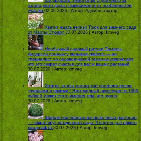
Как выбрать технологию строительства
загородного дома в зависимости от особенностей
участка
02.08.2026 | Автор:
Администратор
Хватит ждать весны! Трюк для зимнего сада
от Марты Стюарт
30.07.2026 | Автор:
kmveg
Необычный садовый ритуал Памелы
Андерсон поначалу вызывал скепсис — но
специалист по садоводческой терапии утверждает,
что это секрет счастья для вас и ваших растений
30.07.2026 | Автор:
kmveg
Хотите, чтобы комнатные растения росли
крупными и яркими? Этот медный аксессуар за 1300
рублей может стать именно тем, что нужно
30.07.2026 | Автор:
kmveg
Широколиственные вечнозеленые растения
— секрет круглогодичного сада: 8 сортов для яркого
ландшафта
30.07.2026 | Автор:
kmveg