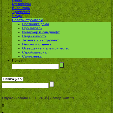
Кустарники
Инвентарь
Удобрения
Ягоды
Советы строителю
Постройка дома
Про мебель
Интерьер и ландшафт
Недвижимость
Техника и инструмент
Ремонт и отделка
Освещение и электричество
Стройматериал
Сантехника
Поиск →
Опубликовано
02.11.2018 |
Автор: kmveg
0