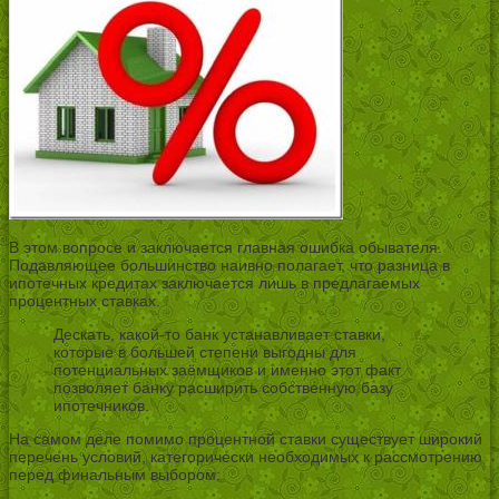
В этом вопросе и заключается главная ошибка обывателя.
Подавляющее большинство наивно полагает, что разница в
ипотечных кредитах заключается лишь в предлагаемых
процентных ставках.
Дескать, какой-то банк устанавливает ставки,
которые в большей степени выгодны для
потенциальных заёмщиков и именно этот факт
позволяет банку расширить собственную базу
ипотечников.
На самом деле помимо процентной ставки существует широкий
перечень условий, категорически необходимых к рассмотрению
перед финальным выбором: