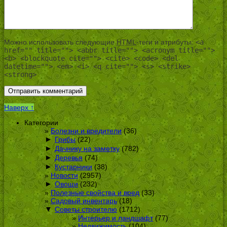
Можно использовать следующие
HTML
-теги и атрибуты:
<a
href="" title=""> <abbr title=""> <acronym title="">
<b> <blockquote cite=""> <cite> <code> <del
datetime=""> <em> <i> <q cite=""> <s> <strike>
<strong>
Наверх ↑
Категории
Болезни и вредители
(36)
►
Грибы
(22)
►
Дачнику на заметку
(782)
►
Деревья
(74)
►
Кустарники
(38)
Новости
(2957)
►
Овощи
(232)
Полезные свойства и вред
(33)
Садовый инвентарь
(18)
▼
Советы строителю
(1712)
Интерьер и ландшафт
(77)
Недвижимость
(104)