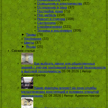
Освещение и электричество
(82)
Остекление и окна
(37)
Постройка дома
(71)
Про мебель
(158)
Ремонт и отделка
(108)
Сантехника
(79)
Стройматериал
(221)
Техника и инструмент
(308)
►
Травы
(78)
Удобрения
(33)
Цветы
(37)
►
Ягоды
(25)
Свежие статьи
Как выбрать двери для общественных
зданий с учётом требований пожарной безопасности
и высокой проходимости
05.08.2026 | Автор:
Администратор
Какие факторы влияют на срок службы
металлических конструкций в условиях открытой
эксплуатации
02.08.2026 | Автор:
Администратор