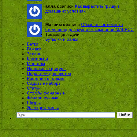
алла
к записи
Как вырастить грушу в
домашних условиях
Максим
к записи
Обзор ассортимента
столешниц для кухни от компании МАЕРСС
Товары для дачи
Бутылки и банки
Ветки
Гамаки
Зелень
Коптильни
Мангалы
Напольные фигуры
Подставки для цветов
Растения в горшке
Садовые наборы
Статуи
Столбы фонарные
Фонари ручные
Шатры
Электрокамины