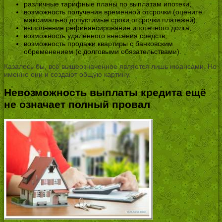
различные тарифные планы по выплатам ипотеки;
возможность получения временной отсрочки (оцените
максимально допустимые сроки отсрочки платежей);
выполнение рефинансирование ипотечного долга;
возможность удалённого внесения средств;
возможность продажи квартиры с банковским
обременением (с долговыми обязательствами).
Казалось бы, всё вышеозначенное является лишь нюансами. Но
именно они и создают общую картину.
Невозможность выплаты кредита ещё
не означает полный провал