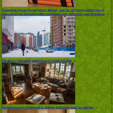
Скрытые риски вторичного жилья: как не потерять квартиру и
деньги из-за банкротства продавца или забытых наследников
→
Нюансы продажи квартиры в новостройке
→
Организация переезда в новую квартиру шаг за шагом
→