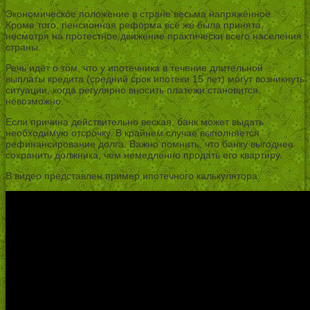
Экономическое положение в стране весьма напряжённое.
Кроме того, пенсионная реформа всё же была принята,
несмотря на протестное движение практически всего населения
страны.
Речь идёт о том, что у ипотечника в течение длительной
выплаты кредита (средний срок ипотеки 15 лет) могут возникнуть
ситуации, когда регулярно вносить платежи становится
невозможно.
Если причина действительно веская, банк может выдать
необходимую отсрочку. В крайнем случае выполняется
рефинансирование долга. Важно помнить, что банку выгоднее
сохранить должника, чем немедленно продать его квартиру.
В видео представлен пример ипотечного калькулятора: