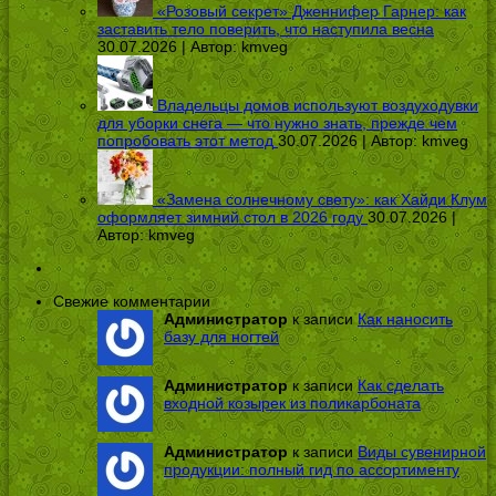
«Розовый секрет» Дженнифер Гарнер: как
заставить тело поверить, что наступила весна
30.07.2026 | Автор:
kmveg
Владельцы домов используют воздуходувки
для уборки снега — что нужно знать, прежде чем
попробовать этот метод
30.07.2026 | Автор:
kmveg
«Замена солнечному свету»: как Хайди Клум
оформляет зимний стол в 2026 году
30.07.2026 |
Автор:
kmveg
Свежие комментарии
Администратор
к записи
Как наносить
базу для ногтей
Администратор
к записи
Как сделать
входной козырек из поликарбоната
Администратор
к записи
Виды сувенирной
продукции: полный гид по ассортименту