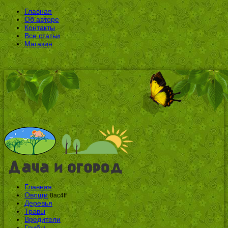
Главная
Об авторе
Контакты
Все статьи
Магазин
Главная
Овощи
0ac4ff
Деревья
Травы
Вредители
Грибы