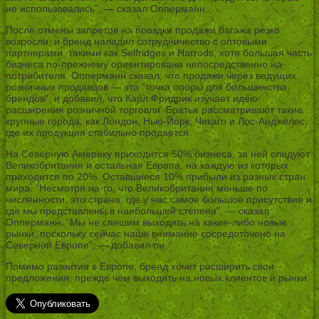
не использовались”, — сказал Опперманн.
После отмены запретов на поездки продажи багажа резко
возросли, и бренд наладил сотрудничество с оптовыми
партнерами, такими как Selfridges и Harrods, хотя большая часть
бизнеса по-прежнему ориентирована непосредственно на
потребителя. Опперманн сказал, что продажи через ведущих
розничных продавцов — это “точка опоры для большинства
брендов”, и добавил, что Карл Фридрик изучает идею
расширения розничной торговли. Братья рассматривают такие
крупные города, как Лондон, Нью-Йорк, Чикаго и Лос-Анджелес,
где их продукция стабильно продается.
На Северную Америку приходится 50% бизнеса, за ней следуют
Великобритания и остальная Европа, на каждую из которых
приходится по 20%. Оставшиеся 10% прибыли из разных стран
мира. “Несмотря на то, что Великобритания меньше по
численности, это страна, где у нас самое большое присутствие и
где мы представлены в наибольшей степени”, — сказал
Опперманн. “Мы не спешим выходить на какие-либо новые
рынки, поскольку сейчас наше внимание сосредоточено на
Северной Европе”, — добавил он.
Помимо развития в Европе, бренд хочет расширить свои
предложения, прежде чем выходить на новых клиентов и рынки.