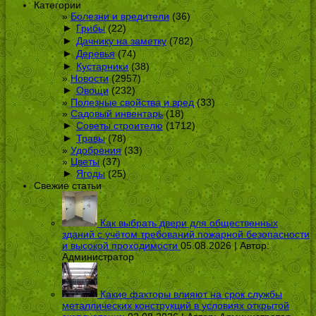
Категории
Болезни и вредители
(36)
►
Грибы
(22)
►
Дачнику на заметку
(782)
►
Деревья
(74)
►
Кустарники
(38)
Новости
(2957)
►
Овощи
(232)
Полезные свойства и вред
(33)
Садовый инвентарь
(18)
►
Советы строителю
(1712)
►
Травы
(78)
Удобрения
(33)
Цветы
(37)
►
Ягоды
(25)
Свежие статьи
Как выбрать двери для общественных
зданий с учётом требований пожарной безопасности
и высокой проходимости
05.08.2026 | Автор:
Администратор
Какие факторы влияют на срок службы
металлических конструкций в условиях открытой