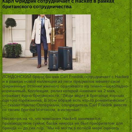
Карл Фридрик сотрудничает с Hackett в рамках
британского сотрудничества
ЛОНДОНСКИЙ бренд багажа Carl Friedrik сотрудничает с Hackett
и в рамках новой коллекции из пяти предметов меняет свои
фирменные оттенки жженого оранжевого на темно—шоколадно-
коричневый. Коллекция, релиз которой намечен на 2 мая,
отражает идею британскости. “Люди видят в британце хорошо
одетого горожанина. В этом образе есть что-то романтическое”,
— сказал Никлас Опперманн, соучредитель Carl Friedrik вместе
со своим братом Мэттисом, в интервью.
Несмотря на то, что компания Hackett занимается
производством сумок, багаж никогда не был приоритетом для
бренда — до сих пор. “Мы не могли в полной мере оценить