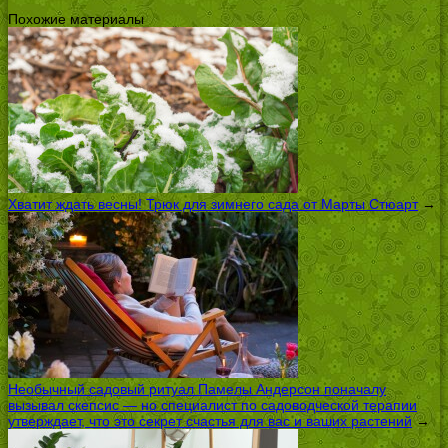
Похожие материалы
Хватит ждать весны! Трюк для зимнего сада от Марты Стюарт
→
Необычный садовый ритуал Памелы Андерсон поначалу
вызывал скепсис — но специалист по садоводческой терапии
утверждает, что это секрет счастья для вас и ваших растений
→