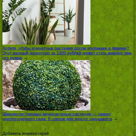
Хотите, чтобы комнатные растения росли крупными и яркими?
Этот медный аксессуар за 1300 рублей может стать именно тем,
что нужно
→
Широколиственные вечнозеленые растения — секрет
круглогодичного сада: 8 сортов для яркого ландшафта
→
Добавить комментарий