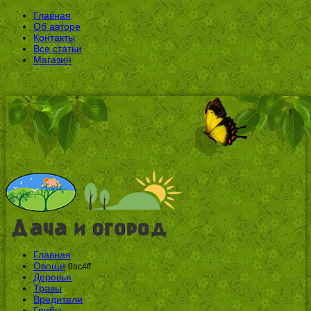
Главная
Об авторе
Контакты
Все статьи
Магазин
Главная
Овощи
0ac4ff
Деревья
Травы
Вредители
Грибы