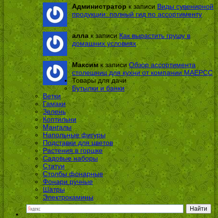
Администратор
к записи
Виды сувенирной
продукции: полный гид по ассортименту
алла
к записи
Как вырастить грушу в
домашних условиях
Максим
к записи
Обзор ассортимента
столешниц для кухни от компании МАЕРСС
Товары для дачи
Бутылки и банки
Ветки
Гамаки
Зелень
Коптильни
Мангалы
Напольные фигуры
Подставки для цветов
Растения в горшке
Садовые наборы
Статуи
Столбы фонарные
Фонари ручные
Шатры
Электрокамины