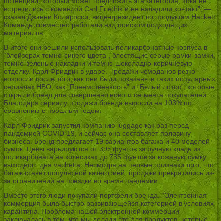
потенциал, который может предложить эта категория, пока не
встретились с командой Carl Friedrik и не наладили контакт”, —
сказал Джанни Коларосси, вице-президент по продуктам Hackett.
Команды совместно работали над поиском подходящих
материалов.
В итоге они решили использовать поликарбонатные корпуса в
“блейзерах темно-синего цвета”, блестящие серые рамки-замки,
темно-зеленые накладки и темно-шоколадно-коричневую
отделку. Карл Фридрик в ударе. Продажи чемоданов резко
возросли после того, как они были показаны в таких популярных
сериалах HBO, как “Преемственность” и “Белый лотос”, которые
открыли бренд для совершенно нового сегмента покупателей.
Благодаря сериалу продажи бренда выросли на 103% по
сравнению с прошлым годом.
Карл Фридрик запустил компанию luggage как раз перед
пандемией COVID-19, и сейчас она составляет половину
бизнеса. Бренд предлагает 19 вариантов багажа и 40 моделей
сумок. Цены варьируются от 395 фунтов за ручную кладь из
поликарбоната на колесиках до 735 фунтов за кожаную сумку
выходного дня vachetta. Несмотря на первые признаки того, что
багаж станет популярной категорией, продажи прекратились из-
за ограничений на поездки во время пандемии.
Вместо этого люди покупали портфели бренда. “Электронная
коммерция была быстро развивающейся категорией в условиях
карантина. Проблема нашей электронной коммерции
заключалась в том, что мы делали это для продуктов, которые