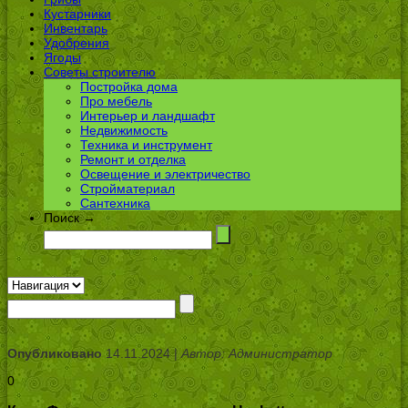
Кустарники
Инвентарь
Удобрения
Ягоды
Советы строителю
Постройка дома
Про мебель
Интерьер и ландшафт
Недвижимость
Техника и инструмент
Ремонт и отделка
Освещение и электричество
Стройматериал
Сантехника
Поиск →
Опубликовано
14.11.2024 |
Автор: Администратор
0