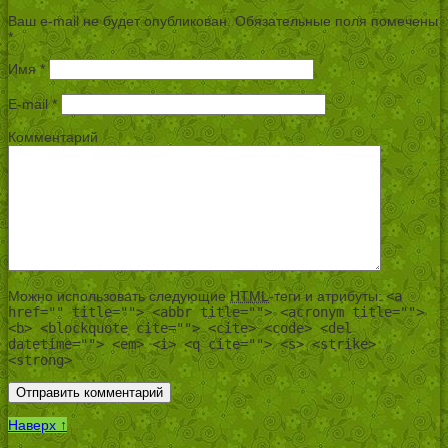
Ваш e-mail не будет опубликован.
Обязательные поля помечены
*
Имя
*
E-mail
*
Комментарий
Можно использовать следующие
HTML
-теги и атрибуты:
<a
href="" title=""> <abbr title=""> <acronym title="">
<b> <blockquote cite=""> <cite> <code> <del
datetime=""> <em> <i> <q cite=""> <s> <strike>
<strong>
Наверх ↑