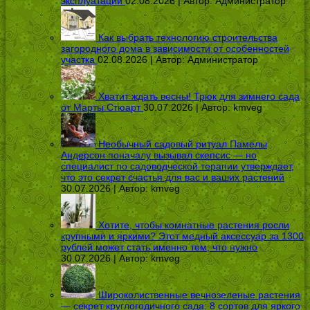
эксплуатации
02.08.2026 | Автор:
Администратор
Как выбрать технологию строительства
загородного дома в зависимости от особенностей
участка
02.08.2026 | Автор:
Администратор
Хватит ждать весны! Трюк для зимнего сада
от Марты Стюарт
30.07.2026 | Автор:
kmveg
Необычный садовый ритуал Памелы
Андерсон поначалу вызывал скепсис — но
специалист по садоводческой терапии утверждает,
что это секрет счастья для вас и ваших растений
30.07.2026 | Автор:
kmveg
Хотите, чтобы комнатные растения росли
крупными и яркими? Этот медный аксессуар за 1300
рублей может стать именно тем, что нужно
30.07.2026 | Автор:
kmveg
Широколиственные вечнозеленые растения
— секрет круглогодичного сада: 8 сортов для яркого