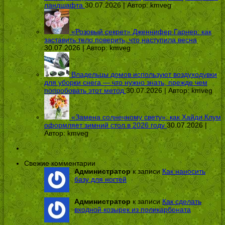
ландшафта
30.07.2026 | Автор:
kmveg
«Розовый секрет» Дженнифер Гарнер: как
заставить тело поверить, что наступила весна
30.07.2026 | Автор:
kmveg
Владельцы домов используют воздуходувки
для уборки снега — что нужно знать, прежде чем
попробовать этот метод
30.07.2026 | Автор:
kmveg
«Замена солнечному свету»: как Хайди Клум
оформляет зимний стол в 2026 году
30.07.2026 |
Автор:
kmveg
Свежие комментарии
Администратор
к записи
Как наносить
базу для ногтей
Администратор
к записи
Как сделать
входной козырек из поликарбоната