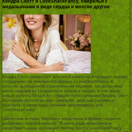
Кендра Скотт и LoveShackFancy, ожерелья с
медальонами в виде сердца и многое другое
Кендра Скотт увлекается эстетикой кокетства благодаря новому
сотрудничеству ювелирного бренда с LoveShackFancy. В
капсуле, выпущенной ограниченным тиражом, представлены
шесть изделий из 14-каратного золота и латуни, в том числе
новые силуэты Elisa и Ari, ставшие бестселлерами Кендры Скотт.
Коллекция состоит из трех ожерелий, двух пар сережек и
браслета, а также пары сережек, эксклюзивных для
LoveShackFancy.
Цветочные мотивы, бантики и медальоны в форме сердечек
добавляют оригинальности. “Я очень рада возможности
представить нашу коллекцию Kendra Scott x LoveShackFancy”, —