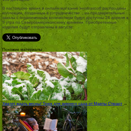
В настоящее время в онлайн-магазине kendrascott распроданы
коллекции, созданные в сотрудничестве.
, но предварительные
заказы с ограниченным количеством будут доступны 24 апреля в
9 утра по Североамериканскому времени. Приобретенные
изделия будут отправлены в августе.
Похожие материалы
Хватит ждать весны! Трюк для зимнего сада от Марты Стюарт
→