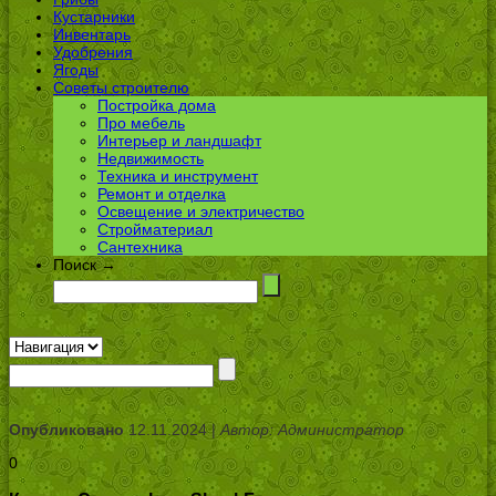
Кустарники
Инвентарь
Удобрения
Ягоды
Советы строителю
Постройка дома
Про мебель
Интерьер и ландшафт
Недвижимость
Техника и инструмент
Ремонт и отделка
Освещение и электричество
Стройматериал
Сантехника
Поиск →
Опубликовано
12.11.2024 |
Автор: Администратор
0