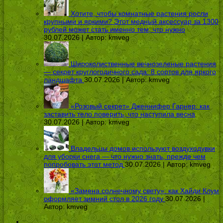
Хотите, чтобы комнатные растения росли
крупными и яркими? Этот медный аксессуар за 1300
рублей может стать именно тем, что нужно
30.07.2026 | Автор:
kmveg
Широколиственные вечнозеленые растения
— секрет круглогодичного сада: 8 сортов для яркого
ландшафта
30.07.2026 | Автор:
kmveg
«Розовый секрет» Дженнифер Гарнер: как
заставить тело поверить, что наступила весна
30.07.2026 | Автор:
kmveg
Владельцы домов используют воздуходувки
для уборки снега — что нужно знать, прежде чем
попробовать этот метод
30.07.2026 | Автор:
kmveg
«Замена солнечному свету»: как Хайди Клум
оформляет зимний стол в 2026 году
30.07.2026 |
Автор:
kmveg