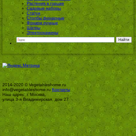
Растения в горшке
Садовые наборы
Статуи
Столбы фонарные
Фонари ручные
Шатры
Электрокамины
2014-2020 © Vegetableshome.ru
info@vegetableshome.ru
Контакты
Наш адрес: г. Москва,
улица 3-я Владимирская, дом 27