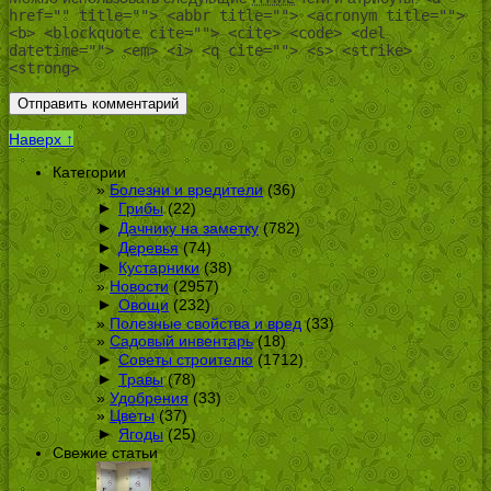
href="" title=""> <abbr title=""> <acronym title="">
<b> <blockquote cite=""> <cite> <code> <del
datetime=""> <em> <i> <q cite=""> <s> <strike>
<strong>
Наверх ↑
Категории
Болезни и вредители
(36)
►
Грибы
(22)
►
Дачнику на заметку
(782)
►
Деревья
(74)
►
Кустарники
(38)
Новости
(2957)
►
Овощи
(232)
Полезные свойства и вред
(33)
Садовый инвентарь
(18)
►
Советы строителю
(1712)
►
Травы
(78)
Удобрения
(33)
Цветы
(37)
►
Ягоды
(25)
Свежие статьи