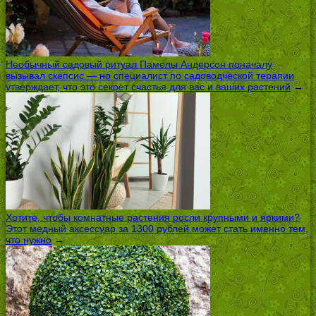
Необычный садовый ритуал Памелы Андерсон поначалу
вызывал скепсис — но специалист по садоводческой терапии
утверждает, что это секрет счастья для вас и ваших растений
→
Хотите, чтобы комнатные растения росли крупными и яркими?
Этот медный аксессуар за 1300 рублей может стать именно тем,
что нужно
→