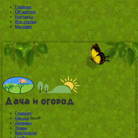
Главная
Об авторе
Контакты
Все статьи
Магазин
Главная
Овощи
0ac4ff
Деревья
Травы
Вредители
Грибы