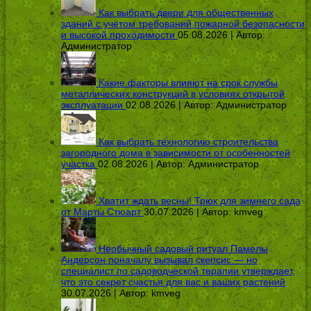
Как выбрать двери для общественных
зданий с учётом требований пожарной безопасности
и высокой проходимости
05.08.2026 | Автор:
Администратор
Какие факторы влияют на срок службы
металлических конструкций в условиях открытой
эксплуатации
02.08.2026 | Автор:
Администратор
Как выбрать технологию строительства
загородного дома в зависимости от особенностей
участка
02.08.2026 | Автор:
Администратор
Хватит ждать весны! Трюк для зимнего сада
от Марты Стюарт
30.07.2026 | Автор:
kmveg
Необычный садовый ритуал Памелы
Андерсон поначалу вызывал скепсис — но
специалист по садоводческой терапии утверждает,
что это секрет счастья для вас и ваших растений
30.07.2026 | Автор:
kmveg