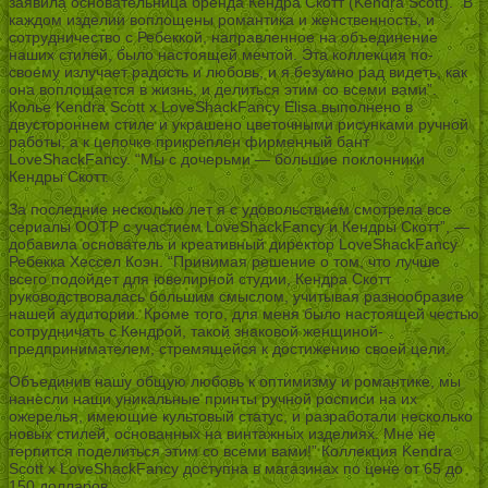
заявила основательница бренда Кендра Скотт (Kendra Scott). “В
каждом изделии воплощены романтика и женственность, и
сотрудничество с Ребеккой, направленное на объединение
наших стилей, было настоящей мечтой. Эта коллекция по-
своему излучает радость и любовь, и я безумно рад видеть, как
она воплощается в жизнь, и делиться этим со всеми вами”.
Колье Kendra Scott x LoveShackFancy Elisa выполнено в
двустороннем стиле и украшено цветочными рисунками ручной
работы, а к цепочке прикреплен фирменный бант
LoveShackFancy. “Мы с дочерьми — большие поклонники
Кендры Скотт.
За последние несколько лет я с удовольствием смотрела все
сериалы OOTP с участием LoveShackFancy и Кендры Скотт”, —
добавила основатель и креативный директор LoveShackFancy
Ребекка Хессел Коэн. “Принимая решение о том, что лучше
всего подойдет для ювелирной студии, Кендра Скотт
руководствовалась большим смыслом, учитывая разнообразие
нашей аудитории. Кроме того, для меня было настоящей честью
сотрудничать с Кендрой, такой знаковой женщиной-
предпринимателем, стремящейся к достижению своей цели.
Объединив нашу общую любовь к оптимизму и романтике, мы
нанесли наши уникальные принты ручной росписи на их
ожерелья, имеющие культовый статус, и разработали несколько
новых стилей, основанных на винтажных изделиях. Мне не
терпится поделиться этим со всеми вами!” Коллекция Kendra
Scott x LoveShackFancy доступна в магазинах по цене от 65 до
150 долларов.