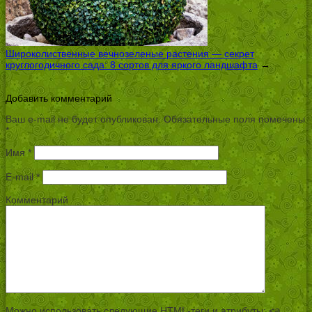
Широколиственные вечнозеленые растения — секрет
круглогодичного сада: 8 сортов для яркого ландшафта
→
Добавить комментарий
Ваш e-mail не будет опубликован.
Обязательные поля помечены
*
Имя
*
E-mail
*
Комментарий
Можно использовать следующие
HTML
-теги и атрибуты:
<a