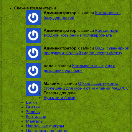
Свежие комментарии
Администратор
к записи
Как наносить
базу для ногтей
Администратор
к записи
Как сделать
входной козырек из поликарбоната
Администратор
к записи
Виды сувенирной
продукции: полный гид по ассортименту
алла
к записи
Как вырастить грушу в
домашних условиях
Максим
к записи
Обзор ассортимента
столешниц для кухни от компании МАЕРСС
Товары для дачи
Бутылки и банки
Ветки
Гамаки
Зелень
Коптильни
Мангалы
Напольные фигуры
Подставки для цветов