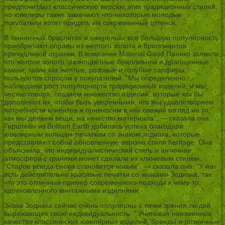
предпочитают классическую версию этих традиционных стилей,
но ювелиры также замечают, что некоторые молодые
покупатели хотят придать им современный оттенок.
В теннисных браслетах и ожерельях все большую популярность
приобретают оправы из желтого золота и бриллиантов
причудливой огранки. В компании Material Good Панико заявили,
что желтое золото, разноцветные бриллианты и драгоценные
камни, такие как желтые, розовые и голубые сапфиры,
пользуются спросом у покупателей. “Мы определенно
наблюдаем рост популярности традиционных изделий, и мы,
честно говоря, создаем множество изделий, которые как бы
дополняют их, чтобы быть уверенными, что мы удовлетворяем
потребности клиентов и привносим в них свежий взгляд на то,
как мы делаем вещи, на качество материала”, — сказала она.
Герштейн из Brilliant Earth добилась успеха благодаря
ювелирным кольцам-печаткам со знаком зодиака, которые
представляют собой обновленную версию стиля heritage. Она
объяснила, что индивидуалистический стиль и античная
атмосфера с гранями монет сделали их ключевым стилем.
“Старое всегда снова становится новым”, — сказала она. “У нас
есть действительно красивые печатки со знаками Зодиака, так
что это отличный пример современного подхода к чему-то,
вдохновленного винтажными изделиями.
Знаки Зодиака сейчас очень популярны с точки зрения людей,
выражающих свою индивидуальность. ” Учитывая неизменное
качество классических ювелирных изделий, бренды и розничные