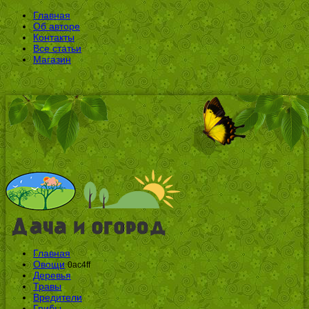
Главная
Об авторе
Контакты
Все статьи
Магазин
Главная
Овощи
0ac4ff
Деревья
Травы
Вредители
Грибы