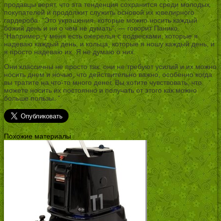
продавцы верят, что эта тенденция сохранится среди молодых
покупателей и продолжит служить основой их ювелирного
гардероба. “Это украшения, которые можно носить каждый
божий день и ни о чем не думать”, — говорит Панико.
“Например, у меня есть ожерелья с подвесками, которые я
надеваю каждый день, и кольца, которые я ношу каждый день, и
я просто надеваю их. Я не думаю о них.
Они классичны не просто так: они не требуют усилий и их можно
носить днем и ночью, что действительно важно, особенно когда
вы тратите на что-то много денег. Вы хотите чувствовать, что
можете носить их постоянно и получать от этого как можно
больше пользы. ”
Похожие материалы