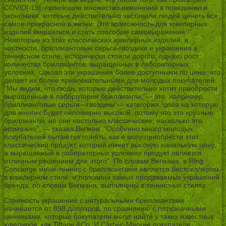
COVID[-19], произошло множество изменений в поведении и
экономике, которые действительно заставили людей ценить все
самое прекрасное в жизни. Это возможность для ювелирных
изделий вмешаться и стать способом самовыражения. ”
Некоторые из этих классических ювелирных изделий, в
частности, бриллиантовые серьги-гвоздики и украшения в
теннисном стиле, исторически стоили дорого, однако рост
количества бриллиантов, выращенных в лабораторных
условиях, сделал эти украшения более доступными по цене, что
делает их более привлекательными для молодых покупателей.
“Мы видим, что люди, которые действительно хотят приобрести
выращенные в лаборатории бриллианты, — это, например,
бриллиантовые серьги—гвоздики — категория, цена на которую
для многих будет непомерно высокой, потому что это крупные
бриллианты, но они настолько классические, насколько это
возможно”, — сказал Вегман. “Особенно много молодых
покупателей пытаются понять, как я могу приобрести этот
классический продукт, который имеет высокую начальную цену,
а выращенный в лабораторных условиях продукт является
отличным решением для этого”. По словам Вегмана, в Ring
Concierge мини-теннис с бриллиантами является бестселлером
в ювелирном стиле, и половина самых продаваемых украшений
бренда, по словам Вегмана, выполнены в теннисных стилях.
Стоимость украшений с натуральными бриллиантами
начинается от 898 долларов, по сравнению с пятизначными
ценниками, которые покупатели могут найти у таких известных
ювелиров, как Tiffany &Co. И Cartier. Многие покупатели