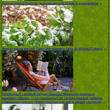
Поломоечные роботы: инновации для бизнеса и комфорта
→
Хватит ждать весны! Трюк для зимнего сада от Марты Стюарт
→
Необычный садовый ритуал Памелы Андерсон поначалу
вызывал скепсис — но специалист по садоводческой терапии
утверждает, что это секрет счастья для вас и ваших растений
→