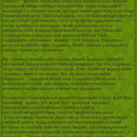
элемент. ” Вегман объясняет рост популярности классических
украшений среди молодых покупателей продолжающейся
тенденцией к тихой роскоши, которая наблюдается во всей моде
и ювелирном деле. Она объяснила, что эти ювелирные изделия
соответствуют роскошному, но в то же время сдержанному
стилю quiet luxury благодаря своей универсальности и
неподвластной времени привлекательности. Бет Герштейн,
соучредитель и генеральный директор Brilliant Earth,
поддержала это мнение, заявив: “Этот тренд на спокойную
роскошь позволяет вам создавать более смелые украшения в
гораздо более чистой палитре.
Вы, конечно, видите влиятельных людей, которым нравятся
накладные серьги и многослойные ожерелья, так что, я думаю,
люди видят это в социальных сетях, и им нравятся видеоролики
«Готовься вместе со мной». Это то, чему люди любят
подражать. ” Бренды и розничные продавцы объяснили, что
классические стили, как правило, выбирают покупатели,
впервые приобретающие ювелирные украшения.
Основатель и генеральный директор компании Clarity Ануб Шах,
например, заявил, что видит рост интереса молодых
покупателей к классическим стилям в период
постпандемического бума покупок предметов роскоши.
“[Миллениалы] пережили рецессию и некоторые другие вещи —
сложный рынок труда и множество экономических условий,
которые не способствовали таким вещам, как дискреционные
покупки ювелирных изделий, особенно предметов роскоши”, —
сказал он. “Теперь мы видим, что после того, как произошел