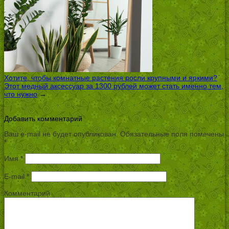
Хотите, чтобы комнатные растения росли крупными и яркими?
Этот медный аксессуар за 1300 рублей может стать именно тем,
что нужно
→
Добавить комментарий
Ваш e-mail не будет опубликован.
Обязательные поля помечены
*
Имя
*
E-mail
*
Комментарий