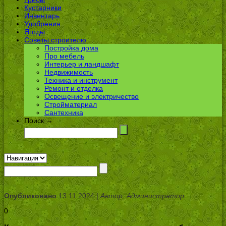
Кустарники
Инвентарь
Удобрения
Ягоды
Советы строителю
Постройка дома
Про мебель
Интерьер и ландшафт
Недвижимость
Техника и инструмент
Ремонт и отделка
Освещение и электричество
Стройматериал
Сантехника
Поиск →
Опубликовано
13.11.2024 |
Автор: Администратор
0