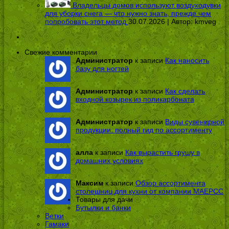
Владельцы домов используют воздуходувки
для уборки снега — что нужно знать, прежде чем
попробовать этот метод
30.07.2026 | Автор:
kmveg
Свежие комментарии
Администратор
к записи
Как наносить
базу для ногтей
Администратор
к записи
Как сделать
входной козырек из поликарбоната
Администратор
к записи
Виды сувенирной
продукции: полный гид по ассортименту
алла
к записи
Как вырастить грушу в
домашних условиях
Максим
к записи
Обзор ассортимента
столешниц для кухни от компании МАЕРСС
Товары для дачи
Бутылки и банки
Ветки
Гамаки