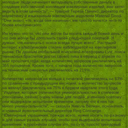
молодые люди начинают вкладывать собственные деньги в
создание собственной коллекции ювелирных изделий, они хотят
видеть в этом ценность”, — говорит Тереза Панико, директор по
маркетингу и изысканным ювелирным изделиям Material Good.
“Они знают, что, когда они начинают, им просто хочется чего-то
более классического.
Им нужно что-то, что они могли бы носить каждый божий день и
что они могли бы дополнить своей следующей покупкой. Я
думаю, что начинать с основ всегда лучше всего”. Растущий
интерес к классическим стилям наблюдается на ювелирном
рынке. По данным глобальной поисковой платформы Lyst, поиск
теннисных браслетов достиг своего пика в период с апреля по
май прошлого года, когда количество запросов увеличилось на
365 процентов. Кроме того, с начала года количество запросов
на теннисные ожерелья увеличилось на 219%.
Количество запросов на кольца с печаткой увеличилось на 53%
по сравнению с предыдущим месяцем, а количество запросов
на жемчуг увеличилось на 75% в первом квартале этого года.
“Изделия, которые отличаются универсальностью в стилевом
отношении, сейчас очень важны для людей, и именно поэтому
они выдержали испытание временем, потому что в них так
много универсальности”, — сказала Николь Вегман, основатель
и главный исполнительный директор Ring Concierge.
“Ювелирные украшения, прежде всего, нужно носить по-разному
и для самых разных случаев, чтобы они выдержали испытание
временем, в противном случае это, по сути, просто трендовый