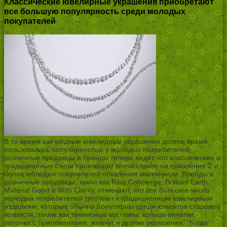
Классические ювелирные украшения приобретают
все большую популярность среди молодых
покупателей
В то время как модные ювелирные украшения долгое время
пользовались популярностью у молодых потребителей,
розничные продавцы и бренды теперь видят, что классические и
традиционные стили производят впечатление на поколение Z и
более молодых покупателей поколения миллениум. Бренды и
розничные продавцы, такие как Ring Concierge, Brilliant Earth,
Material Good и With Clarity, отмечают, что все большее число
молодых потребителей тяготеют к традиционным ювелирным
изделиям, которые обычно популярны среди клиентов старшего
возраста, таким как теннисные костюмы, кольца-печатки,
запонки с бриллиантами, жемчуг и другие украшения. “Когда