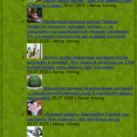
Хватит ждать весны! Трюк для зимнего сада
от Марты Стюарт
30.07.2026 | Автор:
kmveg
Необычный садовый ритуал Памелы
Андерсон поначалу вызывал скепсис — но
специалист по садоводческой терапии утверждает,
что это секрет счастья для вас и ваших растений
30.07.2026 | Автор:
kmveg
Хотите, чтобы комнатные растения росли
крупными и яркими? Этот медный аксессуар за 1300
рублей может стать именно тем, что нужно
30.07.2026 | Автор:
kmveg
Широколиственные вечнозеленые растения
— секрет круглогодичного сада: 8 сортов для яркого
ландшафта
30.07.2026 | Автор:
kmveg
«Розовый секрет» Дженнифер Гарнер: как
заставить тело поверить, что наступила весна
30.07.2026 | Автор:
kmveg