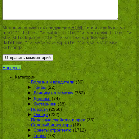
Можно использовать следующие
HTML
-теги и атрибуты:
<a
href="" title=""> <abbr title=""> <acronym title="">
<b> <blockquote cite=""> <cite> <code> <del
datetime=""> <em> <i> <q cite=""> <s> <strike>
<strong>
Наверх ↑
Категории
Болезни и вредители
(36)
►
Грибы
(22)
►
Дачнику на заметку
(782)
►
Деревья
(74)
►
Кустарники
(38)
Новости
(2958)
►
Овощи
(232)
Полезные свойства и вред
(33)
Садовый инвентарь
(18)
►
Советы строителю
(1712)
►
Травы
(78)