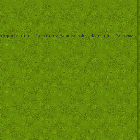
ockquote cite=""> <cite> <code> <del datetime=""> <em>