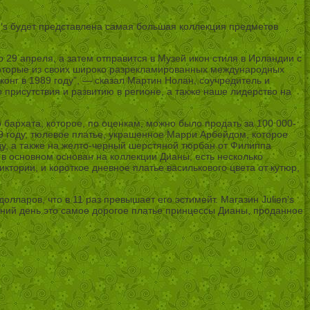
n’s будет представлена самая большая коллекция предметов
о 29 апреля, а затем отправится в Музей икон стиля в Ирландии с
екоторые из своих широко разрекламированных международных
конг в 1989 году”, — сказал Мартин Нолан, соучредитель и
 присутствия и развитию в регионе, а также наше лидерство на
 бархата, которое, по оценкам, можно было продать за 100 000-
89 году, тюлевое платье, украшенное Марри Арбейдом, которое
году, а также на желто-черный шерстяной тюрбан от Филиппа
 в основном основан на коллекции Дианы, есть несколько
тории, и короткое дневное платье василькового цвета от кутюр,
ларов, что в 11 раз превышает его эстимейт. Магазин Julien’s
яшний день это самое дорогое платье принцессы Дианы, проданное