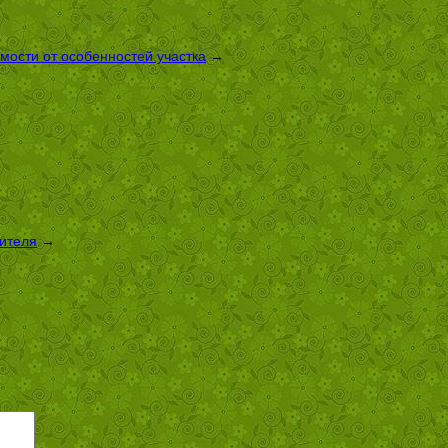
имости от особенностей участка
→
оителя
→