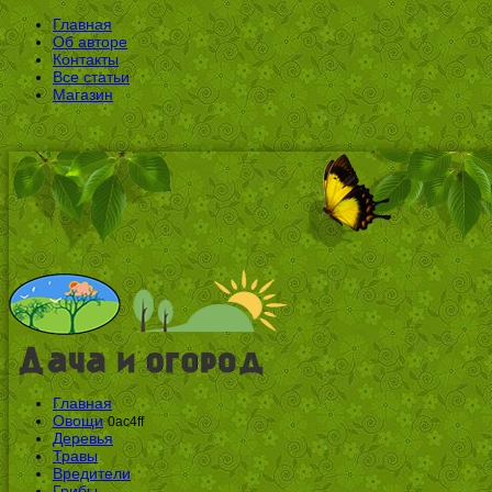
Главная
Об авторе
Контакты
Все статьи
Магазин
Главная
Овощи
0ac4ff
Деревья
Травы
Вредители
Грибы