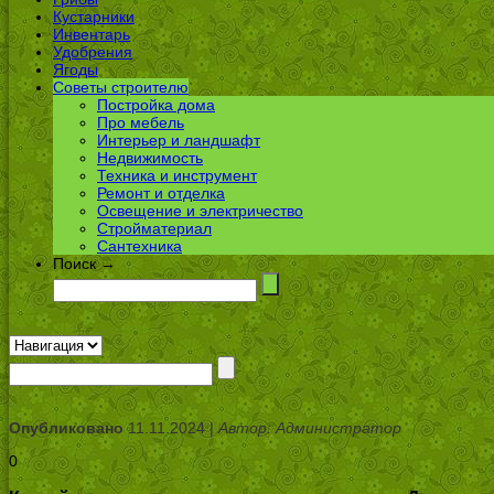
Кустарники
Инвентарь
Удобрения
Ягоды
Советы строителю
Постройка дома
Про мебель
Интерьер и ландшафт
Недвижимость
Техника и инструмент
Ремонт и отделка
Освещение и электричество
Стройматериал
Сантехника
Поиск →
Опубликовано
11.11.2024 |
Автор: Администратор
0