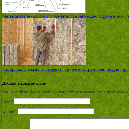
Как выбрать технологию строительства загородного дома в завис
Как правильно выбрать и купить утеплитель: руководство для стр
Добавить комментарий
Ваш e-mail не будет опубликован.
Обязательные поля помечены
*
Имя
*
E-mail
*