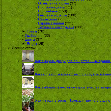
Остекление и окна
(37)
Постройка дома
(71)
Про мебель
(158)
Ремонт и отделка
(108)
Сантехника
(79)
Стройматериал
(221)
Техника и инструмент
(308)
►
Травы
(78)
Удобрения
(33)
Цветы
(37)
►
Ягоды
(25)
Свежие статьи
Как выбрать двери для общественных зданий
Какие факторы влияют на срок службы металл
Как выбрать технологию строительства загоро
Хватит ждать весны! Трюк для зимнего сада 