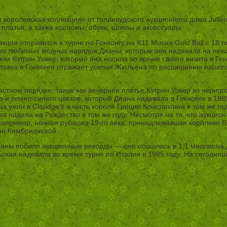
оролевская коллекция» от голливудского аукционного дома Julie
платья, а также костюмы, обувь, шляпы и аксессуары.
ция отправится в турне по Гонконгу на K11 Musea Gold Ball с 18 п
ие из любимых модных нарядов Дианы, которые она надевала на н
юм Кэтрин Уокер, который она носила во время своего визита в Гон
ыставка в Гонконге отражает усилия Жюльена по расширению нашего
тном порядке, такие как вечернее платье Кэтрин Уокер из черного
о и темно-синего цветов, который Диана надевала в Гонконге в 19
на ужин в Claridge’s в честь короля Греции Константина в том же 
а надела на Рождество в том же году. Несмотря на то, что аукцион
пример, ночная рубашка 19-го века, принадлежавшая королеве Вик
ни Кембриджской.
аны побило аукционные рекорды — оно обошлось в 1,1 миллиона дол
ьская надевала во время турне по Италии в 1985 году. На сегодн