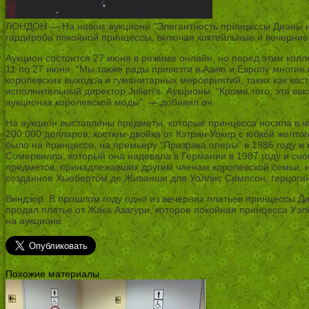
ЛОНДОН — На новом аукционе ”Элегантность принцессы Дианы и к
гардероба покойной принцессы, включая коктейльные и вечерние 
Аукцион состоится 27 июня в режиме онлайн, но перед этим коллек
11 по 27 июня. “Мы также рады привезти в Азию и Европу мног
королевских выходов и гуманитарных мероприятий, таких как кост
исполнительный директор Julien’s. Аукционы. “Кроме того, эта в
аукционах королевской моды”, — добавил он.
На аукцион выставлены предметы, которые принцесса носила в час
200 000 долларов, костюм-двойка от Кэтрин Уокер с юбкой желтог
было на принцессе. на премьеру “Призрака оперы” в 1986 году и 
Сомервилла, который она надевала в Германии в 1987 году и снов
предметов, принадлежавших другим членам королевской семьи, на
созданное Хьюбертом де Живанши для Уоллис Симпсон, герцоги
Виндзор. В прошлом году одно из вечерних платьев принцессы Ди
продал платье от Жака Азагури, которое покойная принцесса Уэл
на аукционе.
Похожие материалы