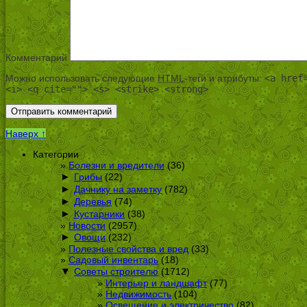
Комментарий
Можно использовать следующие
HTML
-теги и атрибуты:
<a href
<i> <q cite=""> <s> <strike> <strong>
Наверх ↑
Категории
Болезни и вредители
(36)
►
Грибы
(22)
►
Дачнику на заметку
(782)
►
Деревья
(74)
►
Кустарники
(38)
Новости
(2957)
►
Овощи
(232)
Полезные свойства и вред
(33)
Садовый инвентарь
(18)
▼
Советы строителю
(1712)
Интерьер и ландшафт
(77)
Недвижимость
(104)
Освещение и электричество
(82)