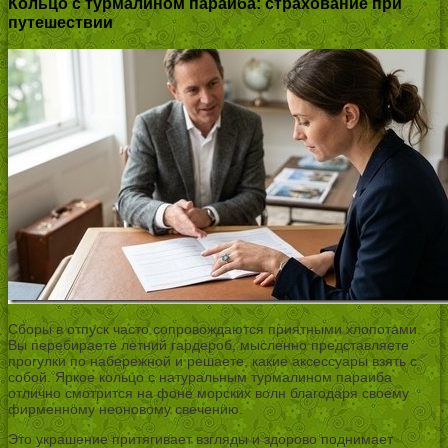
Кольцо с турмалином параиба: страхование при
путешествии
Сборы в отпуск часто сопровождаются приятными хлопотами.
Вы перебираете летний гардероб, мысленно представляете
прогулки по набережной и решаете, какие аксессуары взять с
собой. Яркое кольцо с натуральным турмалином параиба
отлично смотрится на фоне морских волн благодаря своему
фирменному неоновому свечению.
Это украшение притягивает взгляды и здорово поднимает