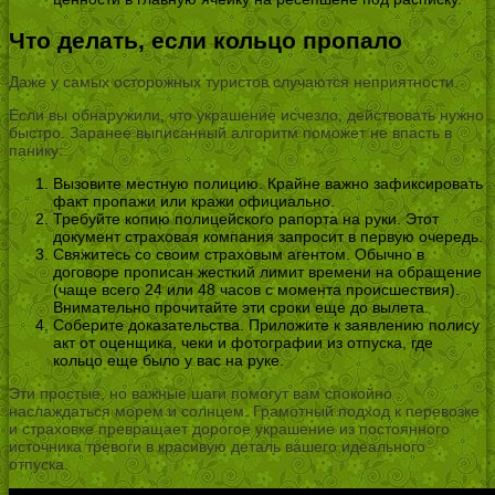
Что делать, если кольцо пропало
Даже у самых осторожных туристов случаются неприятности.
Если вы обнаружили, что украшение исчезло, действовать нужно
быстро. Заранее выписанный алгоритм поможет не впасть в
панику:
Вызовите местную полицию. Крайне важно зафиксировать
факт пропажи или кражи официально.
Требуйте копию полицейского рапорта на руки. Этот
документ страховая компания запросит в первую очередь.
Свяжитесь со своим страховым агентом. Обычно в
договоре прописан жесткий лимит времени на обращение
(чаще всего 24 или 48 часов с момента происшествия).
Внимательно прочитайте эти сроки еще до вылета.
Соберите доказательства. Приложите к заявлению полису
акт от оценщика, чеки и фотографии из отпуска, где
кольцо еще было у вас на руке.
Эти простые, но важные шаги помогут вам спокойно
наслаждаться морем и солнцем. Грамотный подход к перевозке
и страховке превращает дорогое украшение из постоянного
источника тревоги в красивую деталь вашего идеального
отпуска.