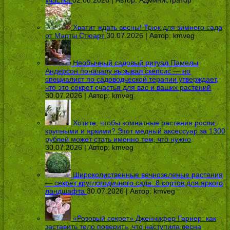
участка
02.08.2026 | Автор:
Администратор
Хватит ждать весны! Трюк для зимнего сада
от Марты Стюарт
30.07.2026 | Автор:
kmveg
Необычный садовый ритуал Памелы
Андерсон поначалу вызывал скепсис — но
специалист по садоводческой терапии утверждает,
что это секрет счастья для вас и ваших растений
30.07.2026 | Автор:
kmveg
Хотите, чтобы комнатные растения росли
крупными и яркими? Этот медный аксессуар за 1300
рублей может стать именно тем, что нужно
30.07.2026 | Автор:
kmveg
Широколиственные вечнозеленые растения
— секрет круглогодичного сада: 8 сортов для яркого
ландшафта
30.07.2026 | Автор:
kmveg
«Розовый секрет» Дженнифер Гарнер: как
заставить тело поверить, что наступила весна