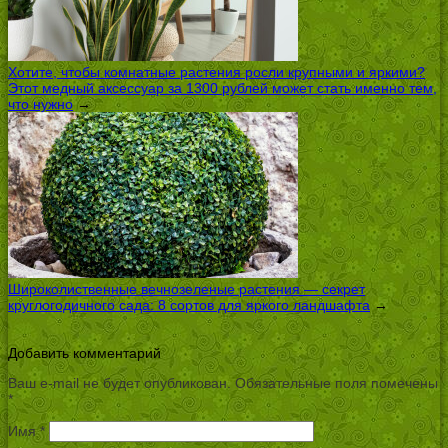
Хотите, чтобы комнатные растения росли крупными и яркими?
Этот медный аксессуар за 1300 рублей может стать именно тем,
что нужно
→
Широколиственные вечнозеленые растения — секрет
круглогодичного сада: 8 сортов для яркого ландшафта
→
Добавить комментарий
Ваш e-mail не будет опубликован.
Обязательные поля помечены
*
Имя
*