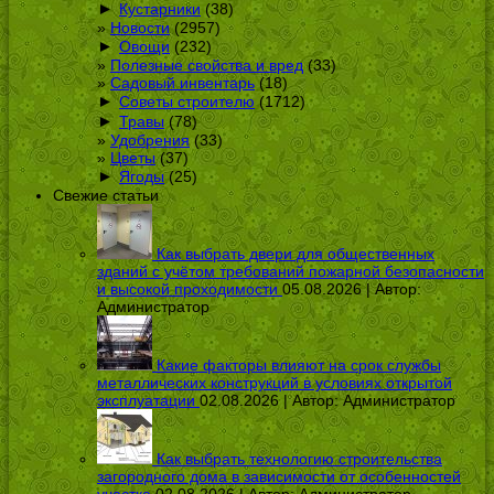
►
Кустарники
(38)
Новости
(2957)
►
Овощи
(232)
Полезные свойства и вред
(33)
Садовый инвентарь
(18)
►
Советы строителю
(1712)
►
Травы
(78)
Удобрения
(33)
Цветы
(37)
►
Ягоды
(25)
Свежие статьи
Как выбрать двери для общественных
зданий с учётом требований пожарной безопасности
и высокой проходимости
05.08.2026 | Автор:
Администратор
Какие факторы влияют на срок службы
металлических конструкций в условиях открытой
эксплуатации
02.08.2026 | Автор:
Администратор
Как выбрать технологию строительства
загородного дома в зависимости от особенностей