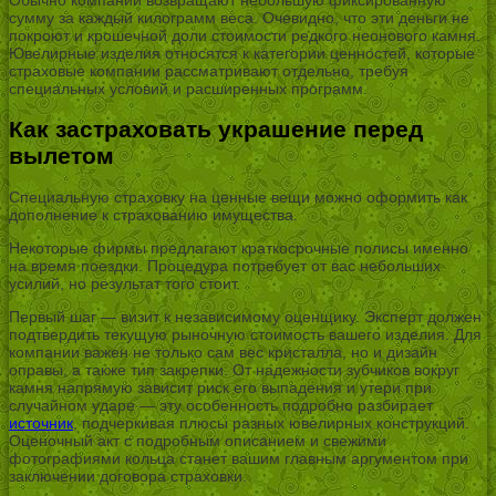
сумму за каждый килограмм веса. Очевидно, что эти деньги не
покроют и крошечной доли стоимости редкого неонового камня.
Ювелирные изделия относятся к категории ценностей, которые
страховые компании рассматривают отдельно, требуя
специальных условий и расширенных программ.
Как застраховать украшение перед
вылетом
Специальную страховку на ценные вещи можно оформить как
дополнение к страхованию имущества.
Некоторые фирмы предлагают краткосрочные полисы именно
на время поездки. Процедура потребует от вас небольших
усилий, но результат того стоит.
Первый шаг — визит к независимому оценщику. Эксперт должен
подтвердить текущую рыночную стоимость вашего изделия. Для
компании важен не только сам вес кристалла, но и дизайн
оправы, а также тип закрепки. От надежности зубчиков вокруг
камня напрямую зависит риск его выпадения и утери при
случайном ударе — эту особенность подробно разбирает
источник
, подчеркивая плюсы разных ювелирных конструкций.
Оценочный акт с подробным описанием и свежими
фотографиями кольца станет вашим главным аргументом при
заключении договора страховки.