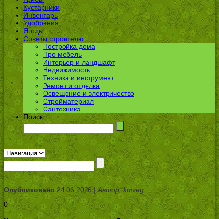
Кустарники
Инвентарь
Удобрения
Ягоды
Советы строителю
Постройка дома
Про мебель
Интерьер и ландшафт
Недвижимость
Техника и инструмент
Ремонт и отделка
Освещение и электричество
Стройматериал
Сантехника
Поиск →
Опубликовано
24.06.2026 |
Автор: kmveg
0