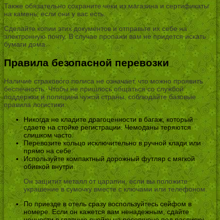
Также обязательно сохраните чеки из магазина и сертификаты
на камень, если они у вас есть.
Сделайте копии этих документов и отправьте их себе на
электронную почту. В случае пропажи вам не придется искать
бумаги дома.
Правила безопасной перевозки
Наличие страхового полиса не означает, что можно проявить
беспечность. Чтобы не пришлось общаться со службой
поддержки и полицией чужой страны, соблюдайте базовые
правила логистики:
Никогда не кладите драгоценности в багаж, который
сдаете на стойке регистрации. Чемоданы теряются
слишком часто.
Перевозите кольцо исключительно в ручной клади или
прямо на себе.
Используйте компактный дорожный футляр с мягкой
обивкой внутри.
Он защитит металл от царапин, если вы положите
украшение в сумочку вместе с ключами или телефоном.
По приезде в отель сразу воспользуйтесь сейфом в
номере. Если он кажется вам ненадежным, сдайте
ценности в главную ячейку на ресепшене под расписку.