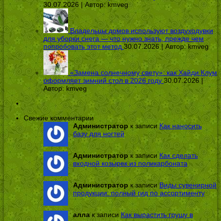
30.07.2026 | Автор:
kmveg
Владельцы домов используют воздуходувки
для уборки снега — что нужно знать, прежде чем
попробовать этот метод
30.07.2026 | Автор:
kmveg
«Замена солнечному свету»: как Хайди Клум
оформляет зимний стол в 2026 году
30.07.2026 |
Автор:
kmveg
Свежие комментарии
Администратор
к записи
Как наносить
базу для ногтей
Администратор
к записи
Как сделать
входной козырек из поликарбоната
Администратор
к записи
Виды сувенирной
продукции: полный гид по ассортименту
алла
к записи
Как вырастить грушу в