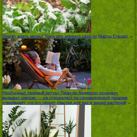
Хватит ждать весны! Трюк для зимнего сада от Марты Стюарт
→
Необычный садовый ритуал Памелы Андерсон поначалу
вызывал скепсис — но специалист по садоводческой терапии
утверждает, что это секрет счастья для вас и ваших растений
→