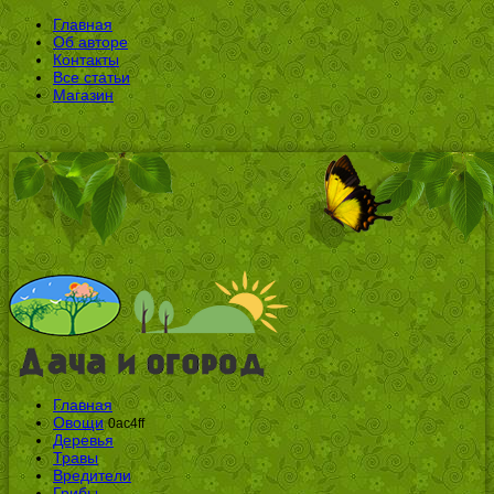
Главная
Об авторе
Контакты
Все статьи
Магазин
Главная
Овощи
0ac4ff
Деревья
Травы
Вредители
Грибы