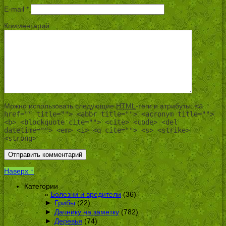
E-mail
*
Комментарий
Можно использовать следующие
HTML
-теги и атрибуты:
<a
href="" title=""> <abbr title=""> <acronym title="">
<b> <blockquote cite=""> <cite> <code> <del
datetime=""> <em> <i> <q cite=""> <s> <strike>
<strong>
Наверх ↑
Категории
Болезни и вредители
(36)
►
Грибы
(22)
►
Дачнику на заметку
(782)
►
Деревья
(74)