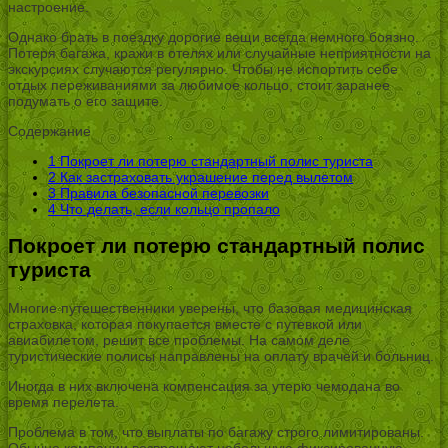
настроение.
Однако брать в поездку дорогие вещи всегда немного боязно.
Потеря багажа, кражи в отелях или случайные неприятности на
экскурсиях случаются регулярно. Чтобы не испортить себе
отдых переживаниями за любимое кольцо, стоит заранее
подумать о его защите.
Содержание
1
Покроет ли потерю стандартный полис туриста
2
Как застраховать украшение перед вылетом
3
Правила безопасной перевозки
4
Что делать, если кольцо пропало
Покроет ли потерю стандартный полис
туриста
Многие путешественники уверены, что базовая медицинская
страховка, которая покупается вместе с путевкой или
авиабилетом, решит все проблемы. На самом деле
туристические полисы направлены на оплату врачей и больниц.
Иногда в них включена компенсация за утерю чемодана во
время перелета.
Проблема в том, что выплаты по багажу строго лимитированы.
Обычно компании возвращают небольшую фиксированную