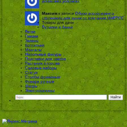
домашних условиях
Максим
к записи
Обзор ассортимента
столешниц для кухни от компании МАЕРСС
Товары для дачи
Бутылки и банки
Ветки
Гамаки
Зелень
Коптильни
Мангалы
Напольные фигуры
Подставки для цветов
Растения в горшке
Садовые наборы
Статуи
Столбы фонарные
Фонари ручные
Шатры
Электрокамины