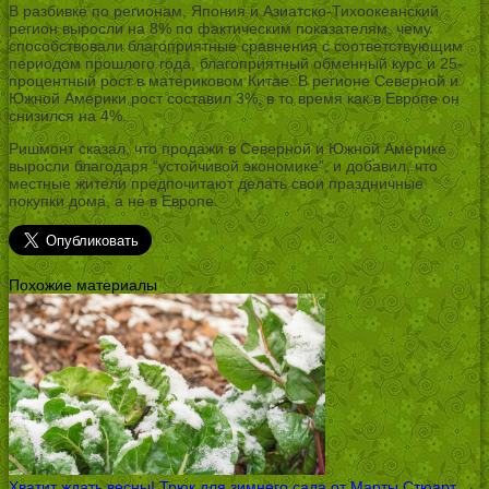
В разбивке по регионам, Япония и Азиатско-Тихоокеанский
регион выросли на 8% по фактическим показателям, чему
способствовали благоприятные сравнения с соответствующим
периодом прошлого года, благоприятный обменный курс и 25-
процентный рост в материковом Китае. В регионе Северной и
Южной Америки рост составил 3%, в то время как в Европе он
снизился на 4%.
Ришмонт сказал, что продажи в Северной и Южной Америке
выросли благодаря “устойчивой экономике”, и добавил, что
местные жители предпочитают делать свои праздничные
покупки дома, а не в Европе.
Похожие материалы
Хватит ждать весны! Трюк для зимнего сада от Марты Стюарт
→