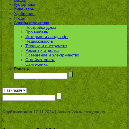
Кустарники
Инвентарь
Удобрения
Ягоды
Советы строителю
Постройка дома
Про мебель
Интерьер и ландшафт
Недвижимость
Техника и инструмент
Ремонт и отделка
Освещение и электричество
Стройматериал
Сантехника
Поиск →
Опубликовано
12.11.2024 |
Автор: Администратор
0