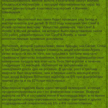
гильошированное желтое золото. Посетители смогут воочию
убедиться в мастерстве, с которым изготавливаются часы, во
время демонстрации в часовых мастерских в Женеве,
Швейцария.
В рамках бесплатной выставки будет проведен ряд бесед и
мастер-классов для детей. В 2022 году компания Van Cleef &
Arpels провела выставку “Искусство движения, Van Cleef &
Arpels” в Музее дизайна, на которой было представлено около
100 работ, разработанных Van Cleef & Arpels, а также
многочисленные архивные документы.
Richemont, которой принадлежат такие бренды, как Cartier, Chloe
и Van Cleef &amp, В январе стоимость акций компании Arpels
резко возросла после того, как продажи в третьем квартале
превзошли прогнозы аналитиков, и компания подтвердила свое
намерение продать все или часть Yoox Net-a-porter в течение
следующих 12 месяцев. Richemont не застрахован от
замедления роста цен на роскошь. В целом, рост в третьем
квартале был медленнее, чем в первые шесть месяцев этого
года, когда выручка Richemont выросла на 6% при фактических
темпах роста и на 12% при постоянных.
Ювелирные изделия были единственной категорией, которая
продемонстрировала рост по фактическим ставкам. Выручка
выросла на 6% и составила почти 4 миллиарда евро, в то время
как продажи специализированных часовых компаний и других
подразделений сократились на 1% и 4% соответственно.