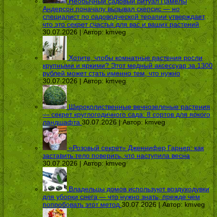
Необычный садовый ритуал Памелы
Андерсон поначалу вызывал скепсис — но
специалист по садоводческой терапии утверждает,
что это секрет счастья для вас и ваших растений
30.07.2026 | Автор:
kmveg
Хотите, чтобы комнатные растения росли
крупными и яркими? Этот медный аксессуар за 1300
рублей может стать именно тем, что нужно
30.07.2026 | Автор:
kmveg
Широколиственные вечнозеленые растения
— секрет круглогодичного сада: 8 сортов для яркого
ландшафта
30.07.2026 | Автор:
kmveg
«Розовый секрет» Дженнифер Гарнер: как
заставить тело поверить, что наступила весна
30.07.2026 | Автор:
kmveg
Владельцы домов используют воздуходувки
для уборки снега — что нужно знать, прежде чем
попробовать этот метод
30.07.2026 | Автор:
kmveg