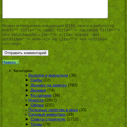
Можно использовать следующие
HTML
-теги и атрибуты:
<a
href="" title=""> <abbr title=""> <acronym title="">
<b> <blockquote cite=""> <cite> <code> <del
datetime=""> <em> <i> <q cite=""> <s> <strike>
<strong>
Наверх ↑
Категории
Болезни и вредители
(36)
►
Грибы
(22)
►
Дачнику на заметку
(782)
►
Деревья
(74)
►
Кустарники
(38)
Новости
(2957)
►
Овощи
(232)
Полезные свойства и вред
(33)
Садовый инвентарь
(18)
►
Советы строителю
(1712)
►
Травы
(78)