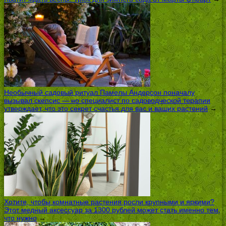
Необычный садовый ритуал Памелы Андерсон поначалу
вызывал скепсис — но специалист по садоводческой терапии
утверждает, что это секрет счастья для вас и ваших растений
→
Хотите, чтобы комнатные растения росли крупными и яркими?
Этот медный аксессуар за 1300 рублей может стать именно тем,
что нужно
→