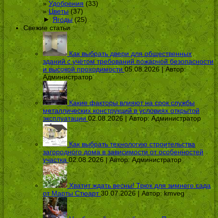
Удобрения
(33)
Цветы
(37)
►
Ягоды
(25)
Свежие статьи
Как выбрать двери для общественных
зданий с учётом требований пожарной безопасности
и высокой проходимости
05.08.2026 | Автор:
Администратор
Какие факторы влияют на срок службы
металлических конструкций в условиях открытой
эксплуатации
02.08.2026 | Автор:
Администратор
Как выбрать технологию строительства
загородного дома в зависимости от особенностей
участка
02.08.2026 | Автор:
Администратор
Хватит ждать весны! Трюк для зимнего сада
от Марты Стюарт
30.07.2026 | Автор:
kmveg