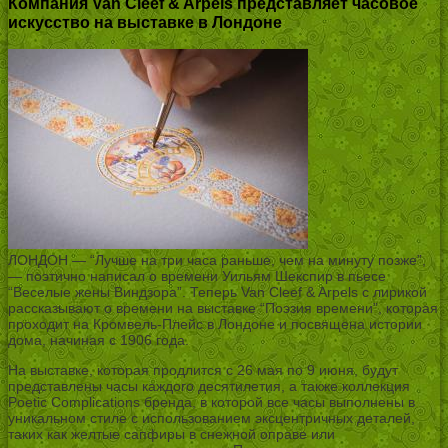
Компания Van Cleef & Arpels представляет часовое
искусство на выставке в Лондоне
ЛОНДОН — “Лучше на три часа раньше, чем на минуту позже”,
— поэтично написал о времени Уильям Шекспир в пьесе
“Веселые жены Виндзора”. Теперь Van Cleef & Arpels с лирикой
рассказывают о времени на выставке “Поэзия времени”, которая
проходит на Кромвель-Плейс в Лондоне и посвящена истории
дома, начиная с 1906 года.
На выставке, которая продлится с 26 мая по 9 июня, будут
представлены часы каждого десятилетия, а также коллекция
Poetic Complications бренда, в которой все часы выполнены в
уникальном стиле с использованием эксцентричных деталей,
таких как желтые сапфиры в снежной оправе или