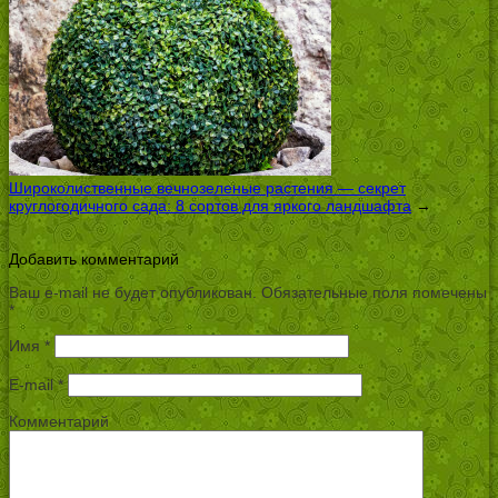
Широколиственные вечнозеленые растения — секрет
круглогодичного сада: 8 сортов для яркого ландшафта
→
Добавить комментарий
Ваш e-mail не будет опубликован.
Обязательные поля помечены
*
Имя
*
E-mail
*
Комментарий