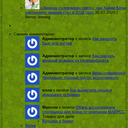
«Замена солнечному свету»: как Хайди Клум
оформляет зимний стол в 2026 году
30.07.2026 |
Автор:
kmveg
Свежие комментарии
Администратор
к записи
Как наносить
базу для ногтей
Администратор
к записи
Как сделать
входной козырек из поликарбоната
Администратор
к записи
Виды сувенирной
продукции: полный гид по ассортименту
алла
к записи
Как вырастить грушу в
домашних условиях
Максим
к записи
Обзор ассортимента
столешниц для кухни от компании МАЕРСС
Товары для дачи
Бутылки и банки
Ветки