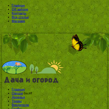
Главная
Об авторе
Контакты
Все статьи
Магазин
Главная
Овощи
0ac4ff
Деревья
Травы
Вредители
Грибы