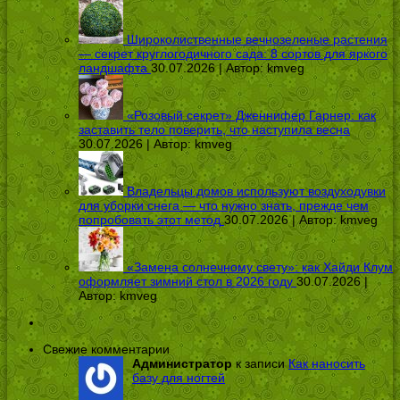
Широколиственные вечнозеленые растения
— секрет круглогодичного сада: 8 сортов для яркого
ландшафта
30.07.2026 | Автор:
kmveg
«Розовый секрет» Дженнифер Гарнер: как
заставить тело поверить, что наступила весна
30.07.2026 | Автор:
kmveg
Владельцы домов используют воздуходувки
для уборки снега — что нужно знать, прежде чем
попробовать этот метод
30.07.2026 | Автор:
kmveg
«Замена солнечному свету»: как Хайди Клум
оформляет зимний стол в 2026 году
30.07.2026 |
Автор:
kmveg
Свежие комментарии
Администратор
к записи
Как наносить
базу для ногтей