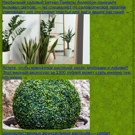
Необычный садовый ритуал Памелы Андерсон поначалу
вызывал скепсис — но специалист по садоводческой терапии
утверждает, что это секрет счастья для вас и ваших растений
→
Хотите, чтобы комнатные растения росли крупными и яркими?
Этот медный аксессуар за 1300 рублей может стать именно тем,
что нужно
→
Широколиственные вечнозеленые растения — секрет