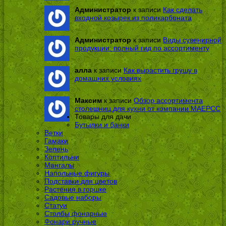
Администратор
к записи
Как сделать
входной козырек из поликарбоната
Администратор
к записи
Виды сувенирной
продукции: полный гид по ассортименту
алла
к записи
Как вырастить грушу в
домашних условиях
Максим
к записи
Обзор ассортимента
столешниц для кухни от компании МАЕРСС
Товары для дачи
Бутылки и банки
Ветки
Гамаки
Зелень
Коптильни
Мангалы
Напольные фигуры
Подставки для цветов
Растения в горшке
Садовые наборы
Статуи
Столбы фонарные
Фонари ручные