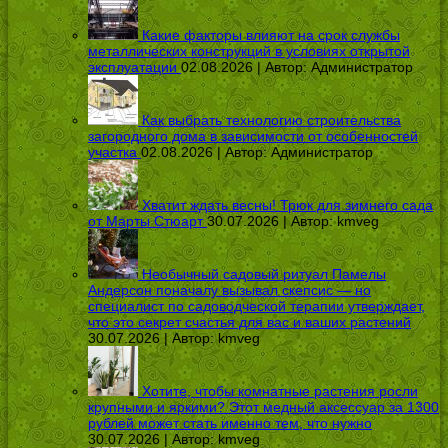
Какие факторы влияют на срок службы
металлических конструкций в условиях открытой
эксплуатации
02.08.2026 | Автор:
Администратор
Как выбрать технологию строительства
загородного дома в зависимости от особенностей
участка
02.08.2026 | Автор:
Администратор
Хватит ждать весны! Трюк для зимнего сада
от Марты Стюарт
30.07.2026 | Автор:
kmveg
Необычный садовый ритуал Памелы
Андерсон поначалу вызывал скепсис — но
специалист по садоводческой терапии утверждает,
что это секрет счастья для вас и ваших растений
30.07.2026 | Автор:
kmveg
Хотите, чтобы комнатные растения росли
крупными и яркими? Этот медный аксессуар за 1300
рублей может стать именно тем, что нужно
30.07.2026 | Автор:
kmveg