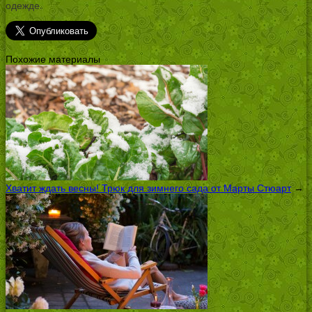
одежде.
Похожие материалы
Хватит ждать весны! Трюк для зимнего сада от Марты Стюарт
→