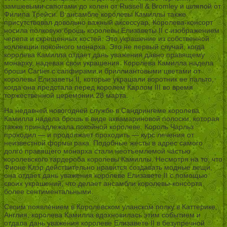
замшевыми сапогами до колен от Russell & Bromley и шляпой от
Филипа Трейси. В ансамбле королевы Камиллы также
присутствовал довольно важный аксессуар. Королева-консорт
носила полковую брошь королевы Елизаветы II с изображением
черепа и скрещенных костей. Это украшение из собственной
коллекции покойного монарха. Это не первый случай, когда
королева Камилла отдает дань уважения давно правящему
монарху, надевая свои украшения. Королева Камилла надела
броши Cartier с сапфирами и бриллиантовыми цветами от
королевы Елизаветы II, которые украшали воротник ее пальто,
когда она предстала перед королем Карлом III во время
торжественной церемонии 28 марта.
На недавней новогодней службе в Сандрингеме королева
Камилла надела брошь в виде аквамариновой полоски, которая
также принадлежала покойной королеве. Король Чарльз
проходил — и продолжает проходить — курс лечения от
неизвестной формы рака. Подобные жесты в адрес самого
долго правящего монарха стали неотъемлемой частью
королевского гардероба королевы Камиллы. Несмотря на то, что
Фионе Клэр действительно нравится создавать модные вещи,
она отдает дань уважения королеве Елизавете II с помощью
своих украшений, что делает ансамбли королевы-консорта
более сентиментальными.
Своим появлением в Королевском уланском полку в Каттерике,
Англия, королева Камилла вдохновилась этим событием и
отдала дань уважения королеве Елизавете II в безупречной