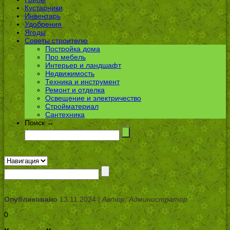
Кустарники
Инвентарь
Удобрения
Ягоды
Советы строителю
Постройка дома
Про мебель
Интерьер и ландшафт
Недвижимость
Техника и инструмент
Ремонт и отделка
Освещение и электричество
Стройматериал
Сантехника
Поиск →
Опубликовано
13.11.2024 |
Автор: Администратор
0