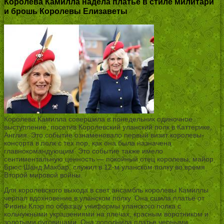
Королева Камилла надела платье в стиле милитари
и брошь Королевы Елизаветы
Королева Камилла совершила в понедельник одиночное
выступление, посетив Королевский уланский полк в Каттерике,
Англия. Это событие ознаменовало первый визит королевы-
консорта в полк с тех пор, как она была назначена
главнокомандующим. Это событие также имело
сентиментальную ценность — покойный отец королевы, майор
Брюс Шанд Макбар, служил в 12-м уланском полку во время
Второй мировой войны.
Для королевского выхода в свет ансамбль королевы Камиллы
черпал вдохновение в уланском полку. Она сшила платье от
Фионы Клэр по образцу униформы уланского полка с
кольчужными украшениями на плечах, красным воротником и
золотыми пуговицами. Она дополнила платье черными