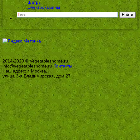
Шатры
Электрокамины
2014-2020 © Vegetableshome.ru
info@vegetableshome.ru
Контакты
Наш адрес: г. Москва,
улица 3-я Владимирская, дом 27