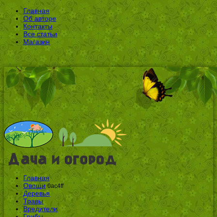
Главная
Об авторе
Контакты
Все статьи
Магазин
Главная
Овощи
0ac4ff
Деревья
Травы
Вредители
Грибы