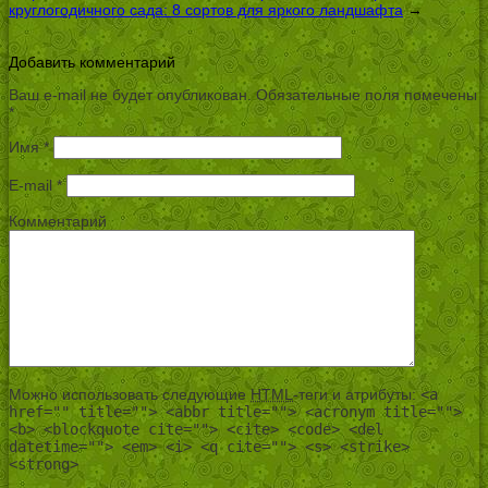
круглогодичного сада: 8 сортов для яркого ландшафта
→
Добавить комментарий
Ваш e-mail не будет опубликован.
Обязательные поля помечены
*
Имя
*
E-mail
*
Комментарий
Можно использовать следующие
HTML
-теги и атрибуты:
<a
href="" title=""> <abbr title=""> <acronym title="">
<b> <blockquote cite=""> <cite> <code> <del
datetime=""> <em> <i> <q cite=""> <s> <strike>
<strong>