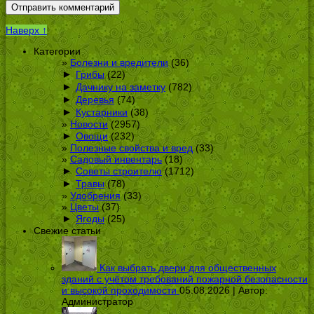
Наверх ↑
Категории
Болезни и вредители
(36)
►
Грибы
(22)
►
Дачнику на заметку
(782)
►
Деревья
(74)
►
Кустарники
(38)
Новости
(2957)
►
Овощи
(232)
Полезные свойства и вред
(33)
Садовый инвентарь
(18)
►
Советы строителю
(1712)
►
Травы
(78)
Удобрения
(33)
Цветы
(37)
►
Ягоды
(25)
Свежие статьи
Как выбрать двери для общественных
зданий с учётом требований пожарной безопасности
и высокой проходимости
05.08.2026 | Автор:
Администратор