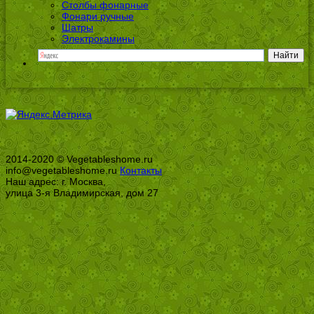
Столбы фонарные
Фонари ручные
Шатры
Электрокамины
2014-2020 © Vegetableshome.ru
info@vegetableshome.ru
Контакты
Наш адрес: г. Москва,
улица 3-я Владимирская, дом 27