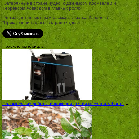
“Затерянные в стране чудес” с Джеймсом Кромвелем и
Терренсом Ховардом в главных ролях.
Фильм снят по мотивам рассказа Льюиса Кэрролла
”Приключения Алисы в стране чудес».
Похожие материалы
Поломоечные роботы: инновации для бизнеса и комфорта
→