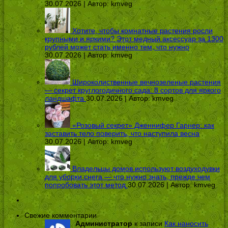
30.07.2026 | Автор:
kmveg
Хотите, чтобы комнатные растения росли
крупными и яркими? Этот медный аксессуар за 1300
рублей может стать именно тем, что нужно
30.07.2026 | Автор:
kmveg
Широколиственные вечнозеленые растения
— секрет круглогодичного сада: 8 сортов для яркого
ландшафта
30.07.2026 | Автор:
kmveg
«Розовый секрет» Дженнифер Гарнер: как
заставить тело поверить, что наступила весна
30.07.2026 | Автор:
kmveg
Владельцы домов используют воздуходувки
для уборки снега — что нужно знать, прежде чем
попробовать этот метод
30.07.2026 | Автор:
kmveg
Свежие комментарии
Администратор
к записи
Как наносить