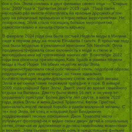
бок о бок. Элла снялась в двух фильмах своего отца — “Старые
псы” 2009 года и “Ядовитая роза» 2019 года. ”Пара также
несколько раз вместе появлялась на красных дорожках и ток-
шоу на различных премьерах и отраслевых мероприятиях. Но,
повзрослев, Элла стала посещать больше мероприятий
самостоятельно и начала строить карьеру.
В феврале 2024 года она была гостьей Недели моды в Милане,
сидя в первом ряду на показе Elisabetta Franchi. В прошлом году
она была моделью в рекламной кампании Silk Nextmilk. Элла
продемонстрировала свою склонность к моде и стилю и
восхищение ими на протяжении многих лет. В сентябре 2022
года она посетила презентацию Kate Spade в рамках Недели
моды в Нью-Йорке. На обеих неделях моды Элла
продемонстрировала свой собственный стиль, подобрав образы,
подходящие для недели моды, но также идеально
соответствующие индивидуальному стилю молодой звезды.
Элла и ее семья также пережили трагедию и горе. В январе
2009 года старший брат Эллы, Джетт, умер во время семейного
отдыха на Багамах. Джетту было всего 16 лет, и он умер от
сердечного приступа. Более десяти лет спустя, в июле 2020
года, мама Эллы и жена Джона Траволты, Келли Престон,
скончалась после личной борьбы с раком молочной железы. С
тех пор Элла, ее отец и младший брат Бенджамин
поддерживают тесные отношения. Джон Траволта часто
публикует фотографии и видео своих двоих детей в социальных
сетях, отмечая их достижения и делясь семейными моментами
и вехами. Элла сыграет главную роль в предстоящем фильме