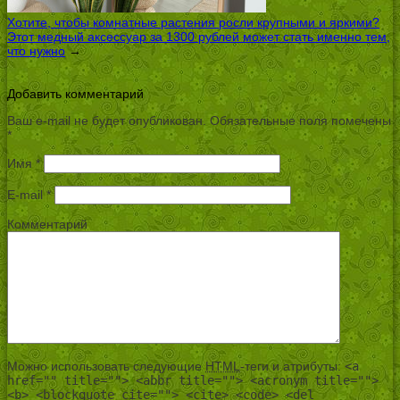
Хотите, чтобы комнатные растения росли крупными и яркими?
Этот медный аксессуар за 1300 рублей может стать именно тем,
что нужно
→
Добавить комментарий
Ваш e-mail не будет опубликован.
Обязательные поля помечены
*
Имя
*
E-mail
*
Комментарий
Можно использовать следующие
HTML
-теги и атрибуты:
<a
href="" title=""> <abbr title=""> <acronym title="">
<b> <blockquote cite=""> <cite> <code> <del