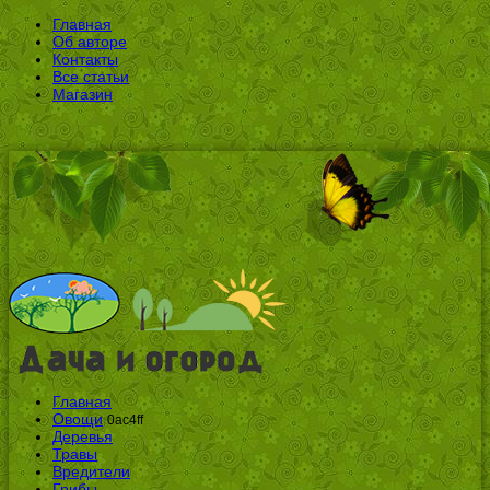
Главная
Об авторе
Контакты
Все статьи
Магазин
Главная
Овощи
0ac4ff
Деревья
Травы
Вредители
Грибы