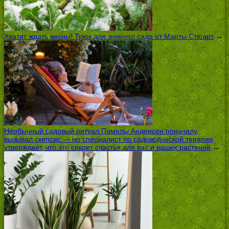
Хватит ждать весны! Трюк для зимнего сада от Марты Стюарт
→
Необычный садовый ритуал Памелы Андерсон поначалу
вызывал скепсис — но специалист по садоводческой терапии
утверждает, что это секрет счастья для вас и ваших растений
→