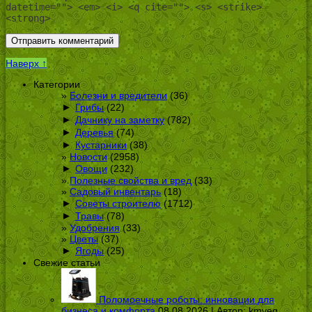
datetime=""> <em> <i> <q cite=""> <s> <strike>
<strong>
Наверх ↑
Категории
Болезни и вредители
(36)
►
Грибы
(22)
►
Дачнику на заметку
(782)
►
Деревья
(74)
►
Кустарники
(38)
Новости
(2958)
►
Овощи
(232)
Полезные свойства и вред
(33)
Садовый инвентарь
(18)
►
Советы строителю
(1712)
►
Травы
(78)
Удобрения
(33)
Цветы
(37)
►
Ягоды
(25)
Свежие статьи
Поломоечные роботы: инновации для
бизнеса и комфорта
08.08.2026 | Автор:
kmveg