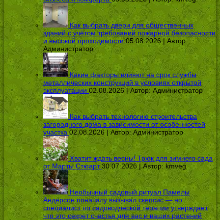
Как выбрать двери для общественных
зданий с учётом требований пожарной безопасности
и высокой проходимости
05.08.2026 | Автор:
Администратор
Какие факторы влияют на срок службы
металлических конструкций в условиях открытой
эксплуатации
02.08.2026 | Автор:
Администратор
Как выбрать технологию строительства
загородного дома в зависимости от особенностей
участка
02.08.2026 | Автор:
Администратор
Хватит ждать весны! Трюк для зимнего сада
от Марты Стюарт
30.07.2026 | Автор:
kmveg
Необычный садовый ритуал Памелы
Андерсон поначалу вызывал скепсис — но
специалист по садоводческой терапии утверждает,
что это секрет счастья для вас и ваших растений