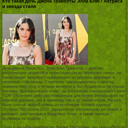
Кто такая дочь Джона Траволты Элла Блю? Актриса
и звезда стиля
Дочь Джона Траволты, Элла Блю Траволта, с детства
работающая актрисой и происходящая из актерской семьи, не
понаслышке знакома с премьерами на красных дорожках и
громкими событиями. Старлетка присоединилась к своему
знаменитому отцу в четверг вечером в Лос-Анджелесе на показе
фильма “Криминальное чтиво” на фестивале классического кино
TCM. 24-летняя девушка позировала для серии фотографий на
красной дорожке, как в одиночку, так и со своим отцом. На ней
было платье чайной длины из коллекции готовой одежды
Christian Dior осень 2022, украшенное абстрактным рисунком в
розовых, каштановых и бордовых тонах, а также черным
кружевом по подолу.
Элла и ее папа невероятно близки. Настолько, что они работали