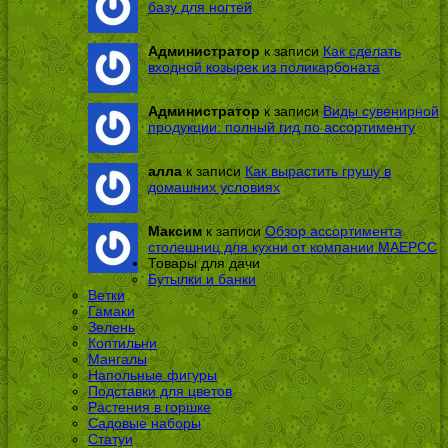
базу для ногтей
Администратор
к записи
Как сделать
входной козырек из поликарбоната
Администратор
к записи
Виды сувенирной
продукции: полный гид по ассортименту
алла
к записи
Как вырастить грушу в
домашних условиях
Максим
к записи
Обзор ассортимента
столешниц для кухни от компании МАЕРСС
Товары для дачи
Бутылки и банки
Ветки
Гамаки
Зелень
Коптильни
Мангалы
Напольные фигуры
Подставки для цветов
Растения в горшке
Садовые наборы
Статуи