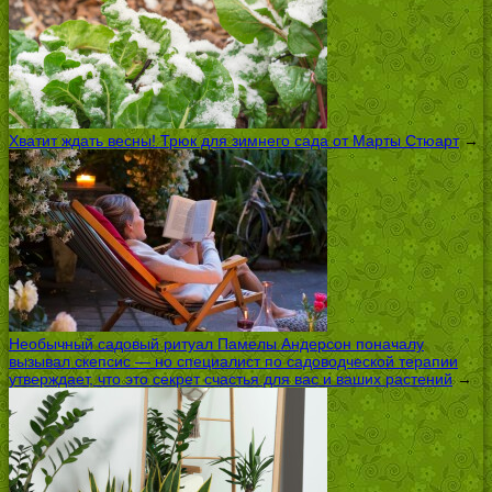
Хватит ждать весны! Трюк для зимнего сада от Марты Стюарт
→
Необычный садовый ритуал Памелы Андерсон поначалу
вызывал скепсис — но специалист по садоводческой терапии
утверждает, что это секрет счастья для вас и ваших растений
→