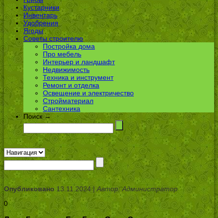
Кустарники
Инвентарь
Удобрения
Ягоды
Советы строителю
Постройка дома
Про мебель
Интерьер и ландшафт
Недвижимость
Техника и инструмент
Ремонт и отделка
Освещение и электричество
Стройматериал
Сантехника
Поиск →
Опубликовано
13.11.2024 |
Автор: Администратор
0