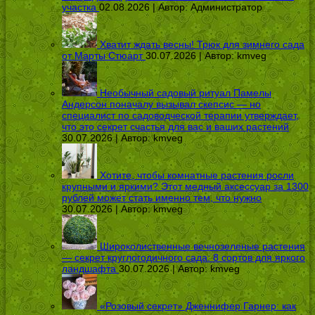
участка
02.08.2026 | Автор:
Администратор
Хватит ждать весны! Трюк для зимнего сада
от Марты Стюарт
30.07.2026 | Автор:
kmveg
Необычный садовый ритуал Памелы
Андерсон поначалу вызывал скепсис — но
специалист по садоводческой терапии утверждает,
что это секрет счастья для вас и ваших растений
30.07.2026 | Автор:
kmveg
Хотите, чтобы комнатные растения росли
крупными и яркими? Этот медный аксессуар за 1300
рублей может стать именно тем, что нужно
30.07.2026 | Автор:
kmveg
Широколиственные вечнозеленые растения
— секрет круглогодичного сада: 8 сортов для яркого
ландшафта
30.07.2026 | Автор:
kmveg
«Розовый секрет» Дженнифер Гарнер: как