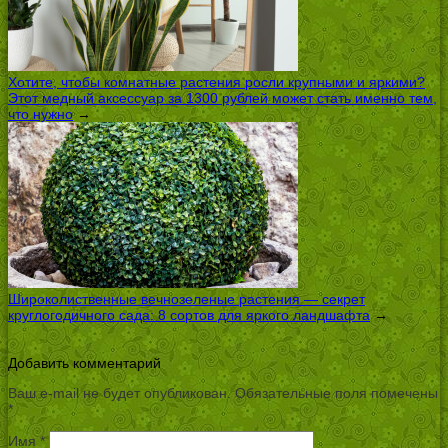
Хотите, чтобы комнатные растения росли крупными и яркими?
Этот медный аксессуар за 1300 рублей может стать именно тем,
что нужно
→
Широколиственные вечнозеленые растения — секрет
круглогодичного сада: 8 сортов для яркого ландшафта
→
Добавить комментарий
Ваш e-mail не будет опубликован.
Обязательные поля помечены
*
Имя
*