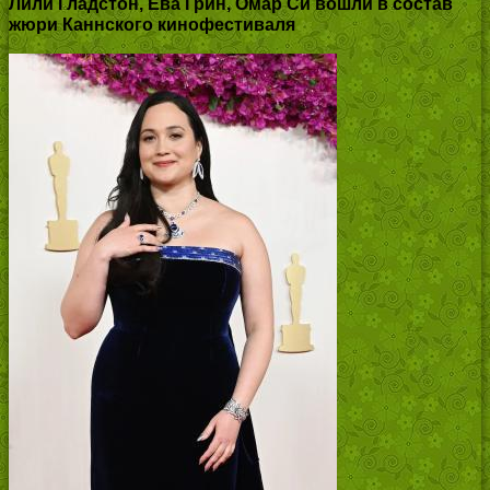
Лили Гладстон, Ева Грин, Омар Си вошли в состав
жюри Каннского кинофестиваля