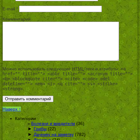
E-mail
*
Комментарий
Можно использовать следующие
HTML
-теги и атрибуты:
<a
href="" title=""> <abbr title=""> <acronym title="">
<b> <blockquote cite=""> <cite> <code> <del
datetime=""> <em> <i> <q cite=""> <s> <strike>
<strong>
Наверх ↑
Категории
Болезни и вредители
(36)
►
Грибы
(22)
►
Дачнику на заметку
(782)
►
Деревья
(74)