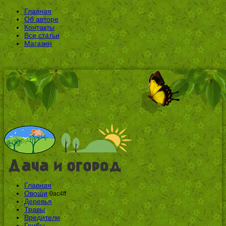
Главная
Об авторе
Контакты
Все статьи
Магазин
Главная
Овощи
0ac4ff
Деревья
Травы
Вредители
Грибы