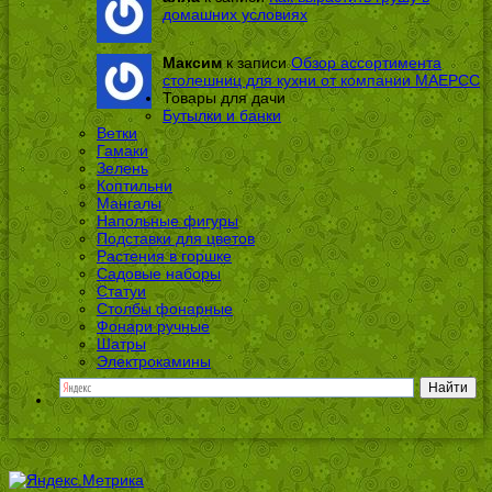
домашних условиях
Максим
к записи
Обзор ассортимента
столешниц для кухни от компании МАЕРСС
Товары для дачи
Бутылки и банки
Ветки
Гамаки
Зелень
Коптильни
Мангалы
Напольные фигуры
Подставки для цветов
Растения в горшке
Садовые наборы
Статуи
Столбы фонарные
Фонари ручные
Шатры
Электрокамины