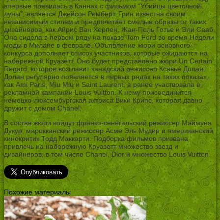
впервые появилась в Каннах с фильмом “Убийцы цветочной
луны”, является Джейсон Ремберт. Грин известна своим
независимым стилем и предпочитает смелые образы от таких
дизайнеров, как Айрис Ван Херпен, Жан-Поль Готье и Эли Сааб.
Она сидела в первом ряду на показе Tom Ford во время Недели
моды в Милане в феврале. Объявление жюри основного
конкурса дополняет список участников, которые ожидаются на
набережной Круазетт. Оно будет представлено жюри Un Certain
Regard, которое возглавит канадский режиссер Ксавье Долан.
Долан регулярно появляется в первых рядах на таких показах,
как Ami Paris, Miu Miu и Saint Laurent, а ранее участвовала в
рекламной кампании Louis Vuitton. К нему присоединится
немецко-люксембургская актриса Вики Крипс, которая давно
дружит с домом Chanel.
В состав жюри войдут франко-сенегальский режиссер Маймуна
Дукур, марокканский режиссер Асме Эль Мудир и американский
кинокритик Тодд Маккарти. Подборка фильмов призвана
привлечь на набережную Круазетт множество звезд и
дизайнеров, в том числе Chanel, Dior и множество Louis Vuitton.
Похожие материалы