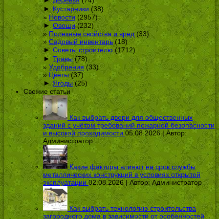
►
Кустарники
(38)
Новости
(2957)
►
Овощи
(232)
Полезные свойства и вред
(33)
Садовый инвентарь
(18)
►
Советы строителю
(1712)
►
Травы
(78)
Удобрения
(33)
Цветы
(37)
►
Ягоды
(25)
Свежие статьи
Как выбрать двери для общественных
зданий с учётом требований пожарной безопасности
и высокой проходимости
05.08.2026 | Автор:
Администратор
Какие факторы влияют на срок службы
металлических конструкций в условиях открытой
эксплуатации
02.08.2026 | Автор:
Администратор
Как выбрать технологию строительства
загородного дома в зависимости от особенностей