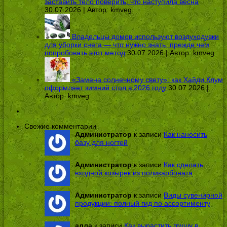
заставить тело поверить, что наступила весна
30.07.2026 | Автор:
kmveg
Владельцы домов используют воздуходувки
для уборки снега — что нужно знать, прежде чем
попробовать этот метод
30.07.2026 | Автор:
kmveg
«Замена солнечному свету»: как Хайди Клум
оформляет зимний стол в 2026 году
30.07.2026 |
Автор:
kmveg
Свежие комментарии
Администратор
к записи
Как наносить
базу для ногтей
Администратор
к записи
Как сделать
входной козырек из поликарбоната
Администратор
к записи
Виды сувенирной
продукции: полный гид по ассортименту
алла
к записи
Как вырастить грушу в