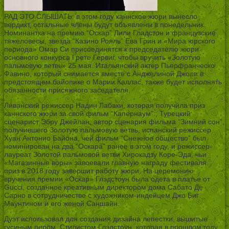
РАД ЭТО СЛЫШАТЬ: в этом году каннское жюри вынесло
вердикт, остальные члены будут объявлены в понедельник.
Номинантка на премию “Оскар” Лили Гладстон и французские
тяжеловесы, звезда “Казино Рояль” Ева Грин и «Мира юрского
периода» Омар Си присоединятся к председателю жюри
основного конкурса Грете Гервиг, чтобы вручить «Золотую
пальмовую ветвь» 25 мая. Итальянский актер Пьерфранческо
Фавино, который снимается вместе с Анджелиной Джоли в
предстоящем байопике о Марии Каллас, также будет исполнять
обязанности присяжного заседателя.
Ливанский режиссер Надин Лабаки, которая получила приз
каннского жюри за свой фильм “Капернаум”., Турецкий
сценарист Эбру Джейлан, автор сценария фильма “Зимний сон”,
получившего Золотую пальмовую ветвь, испанский режиссер
Хуан Антонио Байона, чей фильм “Снежное общество” был
номинирован на два “Оскара” ранее в этом году, и режиссер-
лауреат Золотой пальмовой ветви Хирокадзу Коре-Эда, чьи
«Магазинные воры» завоевали главную награду фестиваля.
приз в 2018 году завершит работу жюри. На церемонию
вручения премии «Оскар» Глэдстоун была одета в платье от
Gucci, созданное креативным директором дома Сабато Де
Сарно в сотрудничестве с художником-индейцем Джо Биг
Маунтином и его женой Саншайн.
Дуэт использовал для создания дизайна лепестки, вышитые
гусиным пером. Стилистом Глэдстоун, которая в прошлом году