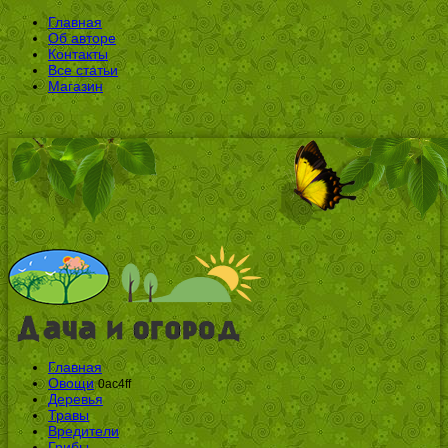
Главная
Об авторе
Контакты
Все статьи
Магазин
Главная
Овощи
0ac4ff
Деревья
Травы
Вредители
Грибы