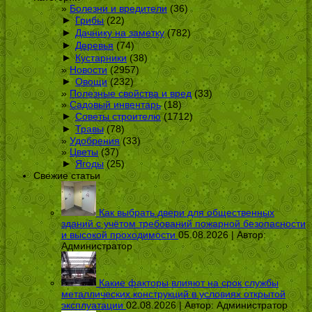
Болезни и вредители
(36)
►
Грибы
(22)
►
Дачнику на заметку
(782)
►
Деревья
(74)
►
Кустарники
(38)
Новости
(2957)
►
Овощи
(232)
Полезные свойства и вред
(33)
Садовый инвентарь
(18)
►
Советы строителю
(1712)
►
Травы
(78)
Удобрения
(33)
Цветы
(37)
►
Ягоды
(25)
Свежие статьи
Как выбрать двери для общественных
зданий с учётом требований пожарной безопасности
и высокой проходимости
05.08.2026 | Автор:
Администратор
Какие факторы влияют на срок службы
металлических конструкций в условиях открытой
эксплуатации
02.08.2026 | Автор:
Администратор