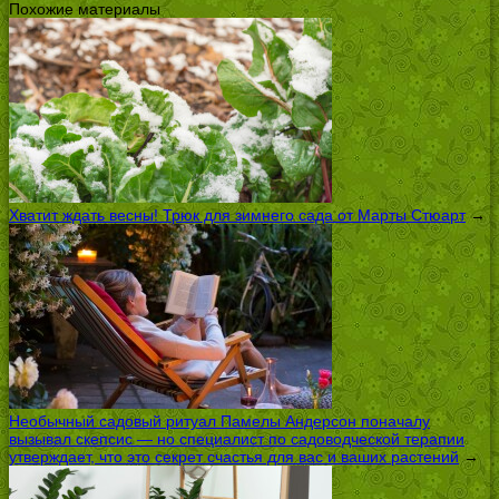
Похожие материалы
Хватит ждать весны! Трюк для зимнего сада от Марты Стюарт
→
Необычный садовый ритуал Памелы Андерсон поначалу
вызывал скепсис — но специалист по садоводческой терапии
утверждает, что это секрет счастья для вас и ваших растений
→