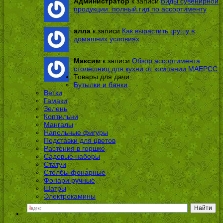
Администратор
к записи
Виды сувенирной
продукции: полный гид по ассортименту
алла
к записи
Как вырастить грушу в
домашних условиях
Максим
к записи
Обзор ассортимента
столешниц для кухни от компании МАЕРСС
Товары для дачи
Бутылки и банки
Ветки
Гамаки
Зелень
Коптильни
Мангалы
Напольные фигуры
Подставки для цветов
Растения в горшке
Садовые наборы
Статуи
Столбы фонарные
Фонари ручные
Шатры
Электрокамины