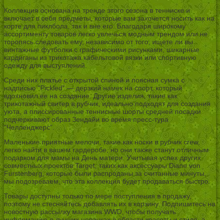
Коллекция основана на тренде этого сезона в тенниске и
включает в себя предметы, которые вам захочется носить как на
корте для пиклбола, так и вне его. Благодаря широкому
ассортименту товаров легко увлечься модным трендом или не
торопясь следовать ему, независимо от того, ищете ли вы
винтажные футболки с графическими рисунками, шикарные
кардиганы из трикотажа кабельтовой вязки или спортивную
одежду для выступлений.
Среди них платье с открытой спиной и поясная сумка с
надписью “Pickled” — дерзкий намек на спорт, который
вдохновил ее на создание. Другие изделия, такие как
трикотажный свитер в рубчик, идеально подходят для создания
уюта, а плиссированные теннисные шорты средней посадки
подчеркивают образ Зендайи во время пресс-тура
“Челленджерс”.
Маленькие приятные мелочи, такие как носки в рубчик crew,
легко найти в вашем гардеробе, но они также станут отличным
подарком для мамы на День матери. Учитывая успех других
совместных проектов Target, таких как аксессуары Diane von
Furstenberg, которые были распроданы за считанные минуты,
мы подозреваем, что эта коллекция будет продаваться быстро.
Товары доступны только по мере поступления в продажу,
поэтому не стесняйтесь добавлять их в корзину. Подпишитесь на
новостную рассылку магазина WWD, чтобы получать
информацию о лучших новинках в области красоты и стиля, а