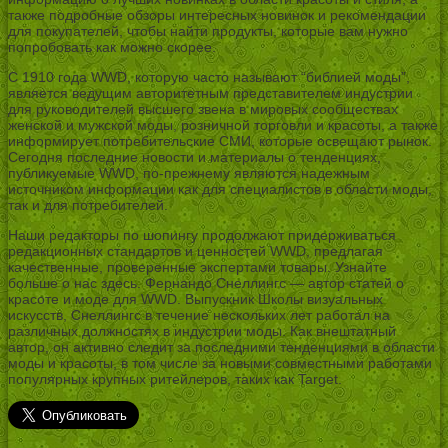
также подробные обзоры интересных новинок и рекомендации
для покупателей, чтобы найти продукты, которые вам нужно
попробовать как можно скорее.
С 1910 года WWD, которую часто называют “библией моды”,
является ведущим авторитетным представителем индустрии
для руководителей высшего звена в мировых сообществах
женской и мужской моды, розничной торговли и красоты, а также
информирует потребительские СМИ, которые освещают рынок.
Сегодня последние новости и материалы о тенденциях,
публикуемые WWD, по-прежнему являются надежным
источником информации как для специалистов в области моды,
так и для потребителей.
Наши редакторы по шопингу продолжают придерживаться
редакционных стандартов и ценностей WWD, предлагая
качественные, проверенные экспертами товары. Узнайте
больше о нас здесь. Фернандо Снеллингс — автор статей о
красоте и моде для WWD. Выпускник Школы визуальных
искусств, Снеллингс в течение нескольких лет работал на
различных должностях в индустрии моды. Как внештатный
автор, он активно следит за последними тенденциями в области
моды и красоты, в том числе за новыми совместными работами
популярных крупных ритейлеров, таких как Target.