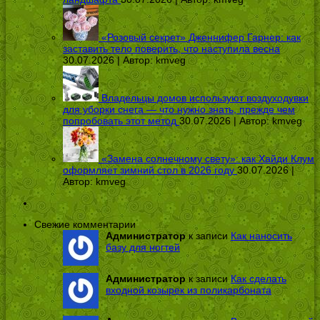
«Розовый секрет» Дженнифер Гарнер: как
заставить тело поверить, что наступила весна
30.07.2026 | Автор:
kmveg
Владельцы домов используют воздуходувки
для уборки снега — что нужно знать, прежде чем
попробовать этот метод
30.07.2026 | Автор:
kmveg
«Замена солнечному свету»: как Хайди Клум
оформляет зимний стол в 2026 году
30.07.2026 |
Автор:
kmveg
Свежие комментарии
Администратор
к записи
Как наносить
базу для ногтей
Администратор
к записи
Как сделать
входной козырек из поликарбоната