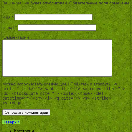
Ваш e-mail не будет опубликован.
Обязательные поля помечены
*
Имя
*
E-mail
*
Комментарий
Можно использовать следующие
HTML
-теги и атрибуты:
<a
href="" title=""> <abbr title=""> <acronym title="">
<b> <blockquote cite=""> <cite> <code> <del
datetime=""> <em> <i> <q cite=""> <s> <strike>
<strong>
Наверх ↑
Категории