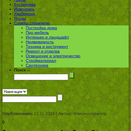
Кустарники
Инвентарь
Удобрения
Ягоды
Советы строителю
Постройка дома
Про мебель
Интерьер и ландшафт
Недвижимость
Техника и инструмент
Ремонт и отделка
Освещение и электричество
Стройматериал
Сантехника
Поиск →
Опубликовано
12.11.2024 |
Автор: Администратор
0