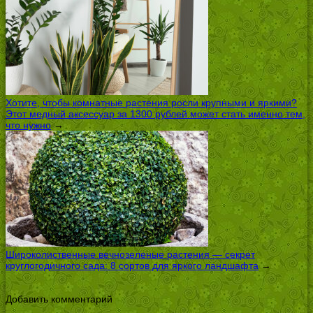
Хотите, чтобы комнатные растения росли крупными и яркими?
Этот медный аксессуар за 1300 рублей может стать именно тем,
что нужно
→
Широколиственные вечнозеленые растения — секрет
круглогодичного сада: 8 сортов для яркого ландшафта
→
Добавить комментарий