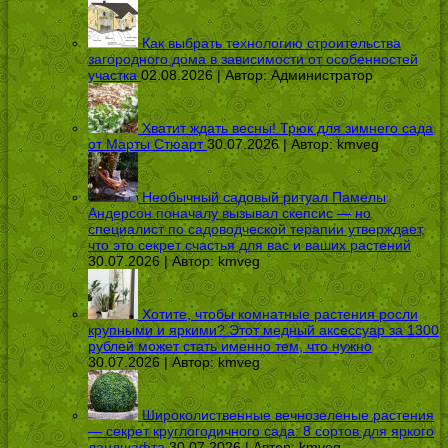
Как выбрать технологию строительства
загородного дома в зависимости от особенностей
участка
02.08.2026 | Автор:
Администратор
Хватит ждать весны! Трюк для зимнего сада
от Марты Стюарт
30.07.2026 | Автор:
kmveg
Необычный садовый ритуал Памелы
Андерсон поначалу вызывал скепсис — но
специалист по садоводческой терапии утверждает,
что это секрет счастья для вас и ваших растений
30.07.2026 | Автор:
kmveg
Хотите, чтобы комнатные растения росли
крупными и яркими? Этот медный аксессуар за 1300
рублей может стать именно тем, что нужно
30.07.2026 | Автор:
kmveg
Широколиственные вечнозеленые растения
— секрет круглогодичного сада: 8 сортов для яркого
ландшафта
30.07.2026 | Автор:
kmveg