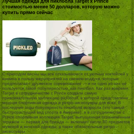
Лучшая одежда для пиклбола Target x Prince
стоимостью менее 50 долларов, которую можно
купить прямо сейчас
С приходом весны мы все отказываемся от уютных коктейлей у
камина в пользу мероприятий на свежем воздухе, которые
предполагают дружеское соревнование — и ни одно из них не
пользуется такой популярностью, как пиклбол. Как раз вовремя,
Target в сотрудничестве с Prince создали самую
привлекательную коллекцию pickleball, в которой представлена
модная спортивная одежда и ретро-аксессуары для всех. В
последние годы популярность пиклбола возросла (это самый
быстрорастущий вид спорта в Америке), и в сотрудничестве с
Prince спортивная коллекция Target, выпущенная ограниченным
тиражом — первая для бренда — включает около 80 предметов
мужской и женской одежды, а также обязательные ретро—
аксессуары.