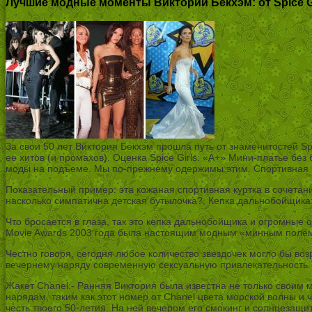
Лучшие модные моменты Виктории Бекхэм: от Spice Gi
За свои 50 лет Виктория Бекхэм прошла путь от знаменитостей Sp
ее хитов (и промахов). Оценка Spice Girls: «А+» Мини-платье без
моды на подъеме. Мы по-прежнему одержимы этим. Спортивная че
Показательный пример: эта кожаная спортивная куртка в сочетан
насколько симпатична детская бутылочка?, Кепка дальнобойщика:
Что бросается в глаза, так это кепка дальнобойщика и огромные о
Movie Awards 2003 года была настоящим модным «минным полем»,
Честно говоря, сегодня любое количество звездочек могло бы воз
вечернему наряду современную сексуальную привлекательность. 
Жакет Chanel:- Ранняя Виктория была известна не только своим
нарядам, таким как этот номер от Chanel цвета морской волны и 
честь твоего 50-летия. На ней вечером его смокинг и солнцезащи