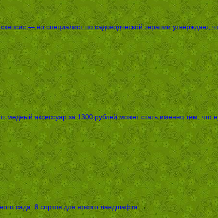
епсис — но специалист по садоводческой терапии утверждает, что
т медный аксессуар за 1300 рублей может стать именно тем, что 
ого сада: 8 сортов для яркого ландшафта
→