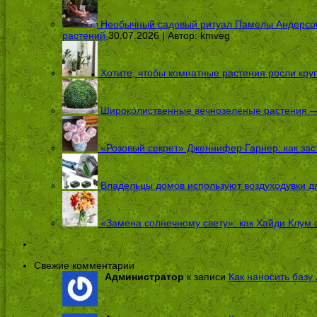
Необычный садовый ритуал Памелы Андерсон п
растений
30.07.2026 | Автор:
kmveg
Хотите, чтобы комнатные растения росли кру
Широколиственные вечнозеленые растения — 
«Розовый секрет» Дженнифер Гарнер: как заст
Владельцы домов используют воздуходувки дл
«Замена солнечному свету»: как Хайди Клум 
Свежие комментарии
Администратор
к записи
Как наносить базу 