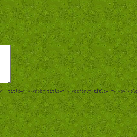
="" title=""> <abbr title=""> <acronym title=""> <b> <bl