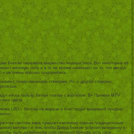
тория Бекхэм пережила множество модных эпох. Вот некоторые из
ивают женскую силу и в то же время намекают на то, что звезда
-х не очень хорошо сохранились.
чками с тонированными стеклами. Но, с другой стороны,
 роскоши.
 идут ей на пользу. Белое платье с корсетом: B+ Премия MTV
лого цвета.
ретелек LBD с бантом на вырезе и блестящей вышивкой придает
ектно.
етричное светлое каре придает изюминку самым традиционным
ьчики) мечтают о том, чтобы Дэвид Бекхэм устроил вечеринку в
 чтобы быть дизайнером собственного бренда, есть свои