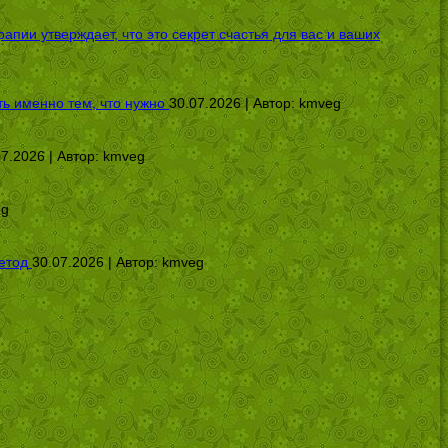
ии утверждает, что это секрет счастья для вас и ваших
ь именно тем, что нужно
30.07.2026 | Автор:
kmveg
07.2026 | Автор:
kmveg
eg
етод
30.07.2026 | Автор:
kmveg