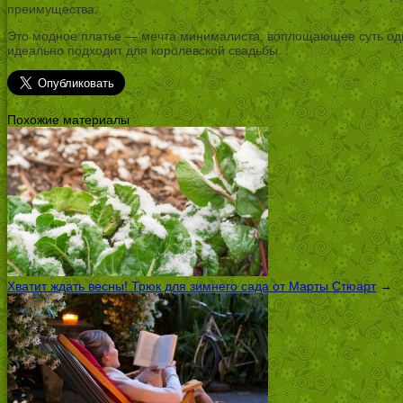
преимущества.
Это модное платье — мечта минималиста, воплощающее суть одно
идеально подходит для королевской свадьбы. .
Похожие материалы
Хватит ждать весны! Трюк для зимнего сада от Марты Стюарт
→