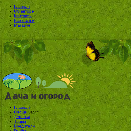
Главная
Об авторе
Контакты
Все статьи
Магазин
Главная
Овощи
0ac4ff
Деревья
Травы
Вредители
Грибы