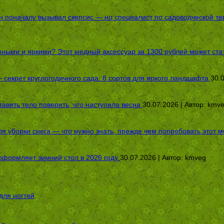
оначалу вызывал скепсис — но специалист по садоводческой терап
пными и яркими? Этот медный аксессуар за 1300 рублей может стат
секрет круглогодичного сада: 8 сортов для яркого ландшафта
30.
авить тело поверить, что наступила весна
30.07.2026 | Автор:
kmv
я уборки снега — что нужно знать, прежде чем попробовать этот м
оформляет зимний стол в 2026 году
30.07.2026 | Автор:
kmveg
для ногтей