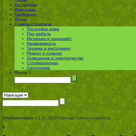
Кустарники
Инвентарь
Удобрения
Ягоды
Советы строителю
Постройка дома
Про мебель
Интерьер и ландшафт
Недвижимость
Техника и инструмент
Ремонт и отделка
Освещение и электричество
Стройматериал
Сантехника
Поиск →
Опубликовано
13.11.2024 |
Автор: Администратор
0