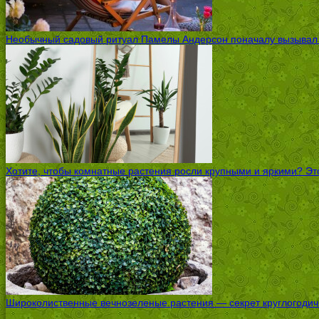
Необычный садовый ритуал Памелы Андерсон поначалу вызывал ск
Хотите, чтобы комнатные растения росли крупными и яркими? Это
Широколиственные вечнозеленые растения — секрет круглогодичн