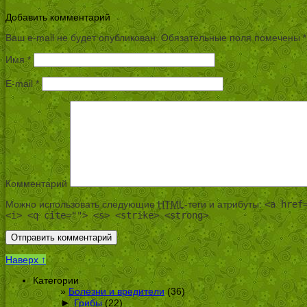
Добавить комментарий
Ваш e-mail не будет опубликован.
Обязательные поля помечены
*
Имя
*
E-mail
*
Комментарий
Можно использовать следующие
HTML
-теги и атрибуты:
<a href
<i> <q cite=""> <s> <strike> <strong>
Наверх ↑
Категории
Болезни и вредители
(36)
►
Грибы
(22)