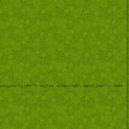
ockquote cite=""> <cite> <code> <del datetime=""> <em>