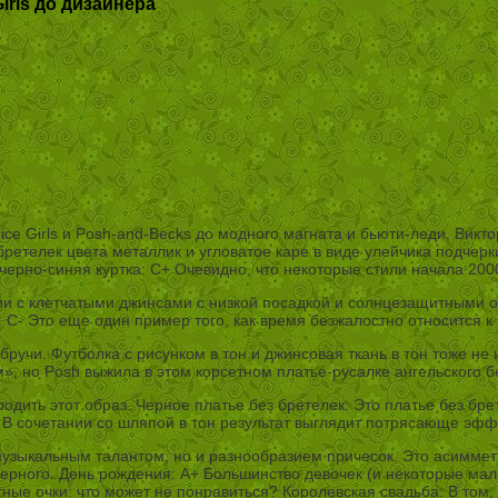
rls до дизайнера
ice Girls и Posh-and-Becks до модного магната и бьюти-леди. Вик
 бретелек цвета металлик и угловатое каре в виде улейчика подчерк
рно-синяя куртка: C+ Очевидно, что некоторые стили начала 2000
ии с клетчатыми джинсами с низкой посадкой и солнцезащитными о
 C- Это еще один пример того, как время безжалостно относится к
бручи. Футболка с рисунком в тон и джинсовая ткань в тон тоже не
 но Posh выжила в этом корсетном платье-русалке ангельского бе
родить этот образ. Черное платье без бретелек: Это платье без б
В сочетании со шляпой в тон результат выглядит потрясающе эфф
 музыкальным талантом, но и разнообразием причесок. Это асимм
черного. День рождения: A+ Большинство девочек (и некоторые мал
тные очки: что может не понравиться? Королевская свадьба: В том,