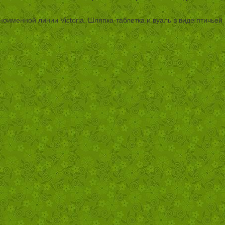
именной линии Victoria. Шляпка-таблетка и вуаль в виде птичьей