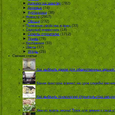
►
Дачнику на заметку
(782)
►
Деревья
(74)
►
Кустарники
(38)
Новости
(2957)
►
Овощи
(232)
Полезные свойства и вред
(33)
Садовый инвентарь
(18)
►
Советы строителю
(1712)
►
Травы
(78)
Удобрения
(33)
Цветы
(37)
►
Ягоды
(25)
Свежие статьи
Как выбрать двери для общественных зданий
Какие факторы влияют на срок службы металл
Как выбрать технологию строительства загоро
Хватит ждать весны! Трюк для зимнего сада 