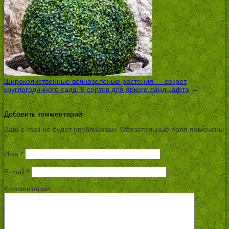
Широколиственные вечнозеленые растения — секрет
круглогодичного сада: 8 сортов для яркого ландшафта
→
Добавить комментарий
Ваш e-mail не будет опубликован.
Обязательные поля помечены
*
Имя
*
E-mail
*
Комментарий