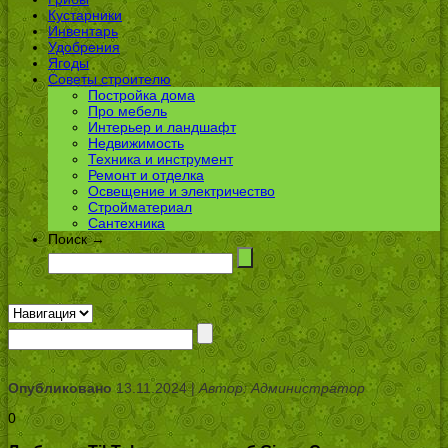
Кустарники
Инвентарь
Удобрения
Ягоды
Советы строителю
Постройка дома
Про мебель
Интерьер и ландшафт
Недвижимость
Техника и инструмент
Ремонт и отделка
Освещение и электричество
Стройматериал
Сантехника
Поиск →
Опубликовано
13.11.2024 |
Автор: Администратор
0