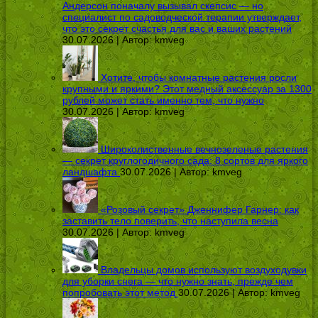
Андерсон поначалу вызывал скепсис — но
специалист по садоводческой терапии утверждает,
что это секрет счастья для вас и ваших растений
30.07.2026 | Автор:
kmveg
Хотите, чтобы комнатные растения росли
крупными и яркими? Этот медный аксессуар за 1300
рублей может стать именно тем, что нужно
30.07.2026 | Автор:
kmveg
Широколиственные вечнозеленые растения
— секрет круглогодичного сада: 8 сортов для яркого
ландшафта
30.07.2026 | Автор:
kmveg
«Розовый секрет» Дженнифер Гарнер: как
заставить тело поверить, что наступила весна
30.07.2026 | Автор:
kmveg
Владельцы домов используют воздуходувки
для уборки снега — что нужно знать, прежде чем
попробовать этот метод
30.07.2026 | Автор:
kmveg