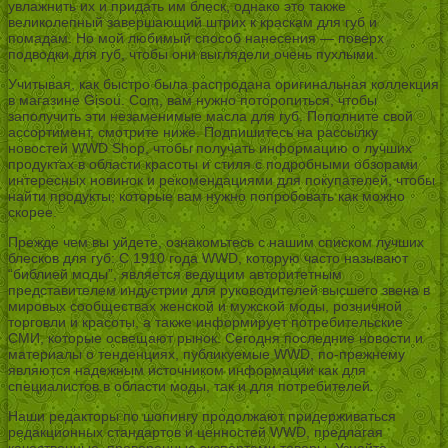
увлажнить их и придать им блеск, однако это также
великолепный завершающий штрих к краскам для губ и
помадам. Но мой любимый способ нанесения — поверх
подводки для губ, чтобы они выглядели очень пухлыми.
Учитывая, как быстро была распродана оригинальная коллекция
в магазине Gisou. Com, вам нужно поторопиться, чтобы
заполучить эти незаменимые масла для губ. Пополните свой
ассортимент, смотрите ниже. Подпишитесь на рассылку
новостей WWD Shop, чтобы получать информацию о лучших
продуктах в области красоты и стиля с подробными обзорами
интересных новинок и рекомендациями для покупателей, чтобы
найти продукты, которые вам нужно попробовать как можно
скорее.
Прежде чем вы уйдете, ознакомьтесь с нашим списком лучших
блесков для губ: С 1910 года WWD, которую часто называют
“библией моды”, является ведущим авторитетным
представителем индустрии для руководителей высшего звена в
мировых сообществах женской и мужской моды, розничной
торговли и красоты, а также информирует потребительские
СМИ, которые освещают рынок. Сегодня последние новости и
материалы о тенденциях, публикуемые WWD, по-прежнему
являются надежным источником информации как для
специалистов в области моды, так и для потребителей.
Наши редакторы по шопингу продолжают придерживаться
редакционных стандартов и ценностей WWD, предлагая
качественные, проверенные экспертами товары. Узнайте