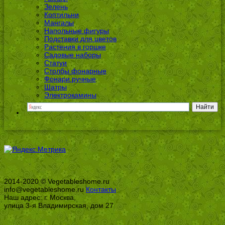
Зелень
Коптильни
Мангалы
Напольные фигуры
Подставки для цветов
Растения в горшке
Садовые наборы
Статуи
Столбы фонарные
Фонари ручные
Шатры
Электрокамины
2014-2020 © Vegetableshome.ru
info@vegetableshome.ru
Контакты
Наш адрес: г. Москва,
улица 3-я Владимирская, дом 27