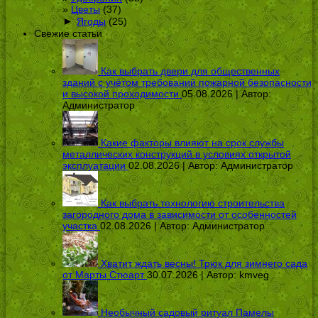
Цветы
(37)
►
Ягоды
(25)
Свежие статьи
Как выбрать двери для общественных
зданий с учётом требований пожарной безопасности
и высокой проходимости
05.08.2026 | Автор:
Администратор
Какие факторы влияют на срок службы
металлических конструкций в условиях открытой
эксплуатации
02.08.2026 | Автор:
Администратор
Как выбрать технологию строительства
загородного дома в зависимости от особенностей
участка
02.08.2026 | Автор:
Администратор
Хватит ждать весны! Трюк для зимнего сада
от Марты Стюарт
30.07.2026 | Автор:
kmveg
Необычный садовый ритуал Памелы