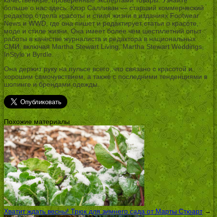
больше о нас здесь. Клэр Салливан — старший коммерческий
редактор отдела красоты и стиля жизни в изданиях Footwear
News и WWD, где она пишет и редактирует статьи о красоте,
моде и стиле жизни. Она имеет более чем шестилетний опыт
работы в качестве журналиста и редактора в национальных
СМИ, включая Martha Stewart Living, Martha Stewart Weddings,
InStyle и Byrdie.
Она держит руку на пульсе всего, что связано с красотой и
хорошим самочувствием, а также с последними тенденциями в
шопинге и брендами одежды.
Похожие материалы
Хватит ждать весны! Трюк для зимнего сада от Марты Стюарт
→