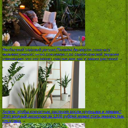
Необычный садовый ритуал Памелы Андерсон поначалу
вызывал скепсис — но специалист по садоводческой терапии
утверждает, что это секрет счастья для вас и ваших растений
→
Хотите, чтобы комнатные растения росли крупными и яркими?
Этот медный аксессуар за 1300 рублей может стать именно тем,
что нужно
→