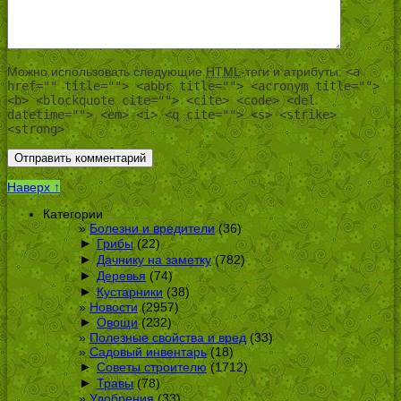
Можно использовать следующие
HTML
-теги и атрибуты:
<a
href="" title=""> <abbr title=""> <acronym title="">
<b> <blockquote cite=""> <cite> <code> <del
datetime=""> <em> <i> <q cite=""> <s> <strike>
<strong>
Наверх ↑
Категории
Болезни и вредители
(36)
►
Грибы
(22)
►
Дачнику на заметку
(782)
►
Деревья
(74)
►
Кустарники
(38)
Новости
(2957)
►
Овощи
(232)
Полезные свойства и вред
(33)
Садовый инвентарь
(18)
►
Советы строителю
(1712)
►
Травы
(78)
Удобрения
(33)