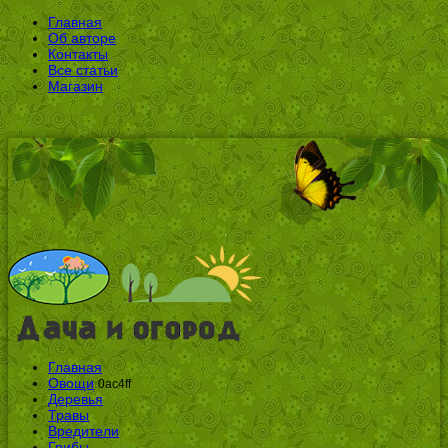
Главная
Об авторе
Контакты
Все статьи
Магазин
Главная
Овощи
0ac4ff
Деревья
Травы
Вредители
Грибы