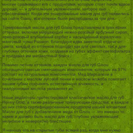
многие сравнивают его с продуктами, которые стоят почти вдвое
дороже, — и длительным увлажнением, которое оно
обеспечивает. Когда эти тонированные масла для губ появились
на сайте Gisou, все оттенки были распроданы за три дня.
Тонированные масла для губ Gisou представлены в трех ярких
оттенках, включая мерцающий нежно-розовый арбузный сироп,
ярко-розовый клубничный сорбет и насыщенный кораллово-
манговый пунш Passion. Благодаря едва заметной отдаче от
цвета, каждый из оттенков подходит как для светлых, так и для
глубоких оттенков кожи, создавая на губах эффект светофильтра
и придавая им мегаваттный блеск.
Помимо летних оттенков, каждое масло для губ Gisou
обогащено смесью смягчающих компонентов, которые на 97%
состоят из натуральных компонентов. Мед Мирсалехи в
сочетании с маслом луговой пенки и маслом жожоба помогает
вашим губам сохранять естественную влажность, а
гиалуроновая кислота увлажняет их.
Наши редакторы протестировали классическое масло для губ
Honey Gold, а также различные тонирующие средства, и каждое
из них стало сертифицированным продуктом нашей косметики.
Масло для губ с добавлением меда от Gisou — это именно то,
каким и должно быть масло для губ: глубоко увлажняющее,
нелипкое и невероятно блестящее.
Я наношу его на открытые губы всякий раз, когда мне нужно