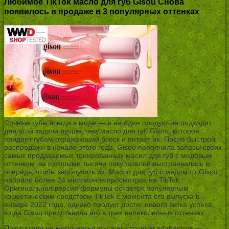
Любимое TikTok масло для губ Gisou Снова
появилось в продаже в 3 популярных оттенках
Сочные губы всегда в моде — и ни один продукт не подходит
для этой задачи лучше, чем масло для губ Gisou, которое
придает губам отражающий блеск и питает их. После быстрой
распродажи в начале этого года, Gisou пополнила запасы своих
самых продаваемых тонированных масел для губ с медовым
оттенком, за которыми тысячи покупателей выстраивались в
очередь, чтобы заполучить их. Масло для губ с медом от Gisou
набрало более 24 миллионов просмотров на TikTok.:
Оригинальная версия формулы остается популярным
косметическим средством TikTok с момента его выпуска в
январе 2022 года, однако продукт достиг нового витка успеха,
когда Gisou представила его в трех великолепных оттенках.
Покупатели не могут насытиться его сочным эффектом —