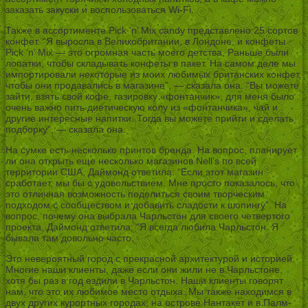
заказать закуски и воспользоваться Wi-Fi.
Также в ассортименте Pick ‘n’ Mix candy представлено 25 сортов
конфет. “Я выросла в Великобритании, в Лондоне, и конфеты
Pick ‘n’ Mix — это огромная часть моего детства. Раньше были
лопатки, чтобы складывать конфеты в пакет. На самом деле мы
импортировали некоторые из моих любимых британских конфет,
чтобы они продавались в магазине”, — сказала она. “Вы можете
зайти, взять свой кофе, газировку «фонтанчик», для меня было
очень важно пить диетическую колу из «фонтанчика», чай и
другие интересные напитки. Тогда вы можете прийти и сделать
подборку”, — сказала она.
На сумке есть несколько принтов бренда. На вопрос, планирует
ли она открыть еще несколько магазинов Nell’s по всей
территории США, Даймонд ответила: “Если этот магазин
сработает, мы бы с удовольствием. Мне просто показалось, что
это отличная возможность поделиться своим творческим
подходом с сообществом и добавить сладости к шопингу”. На
вопрос, почему она выбрала Чарльстон для своего четвертого
проекта, Даймонд ответила: “Я всегда любила Чарльстон. Я
бывала там довольно часто.
Это невероятный город с прекрасной архитектурой и историей.
Многие наши клиенты, даже если они жили не в Чарльстоне,
хотя бы раз в год ездили в Чарльстон. Наши клиенты говорят
нам, что это их любимое место отдыха. Мы также находимся в
двух других курортных городах, на острове Нантакет и в Палм-