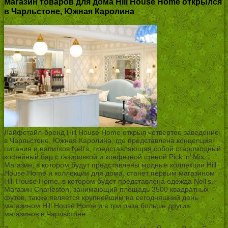
Магазин товаров для дома Hill House Home открылся
в Чарльстоне, Южная Каролина
Лайфстайл-бренд Hill House Home открыл четвертое заведение
в Чарльстоне, Южная Каролина, где представлена концепция
питания и напитков Nell’s, представляющая собой старомодный
кофейный бар с газировкой и конфетной стеной Pick ‘n’ Mix.
Магазин, в котором будут представлены модные коллекции Hill
House Home и коллекции для дома, станет первым магазином
Hill House Home, в котором будет представлена одежда Nell’s.
Магазин Charleston, занимающий площадь 3500 квадратных
футов, также является крупнейшим на сегодняшний день
магазином Hill House Home и в три раза больше других
магазинов в Чарльстоне.