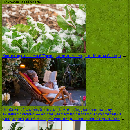
Похожие материалы
Хватит ждать весны! Трюк для зимнего сада от Марты Стюарт
→
Необычный садовый ритуал Памелы Андерсон поначалу
вызывал скепсис — но специалист по садоводческой терапии
утверждает, что это секрет счастья для вас и ваших растений
→