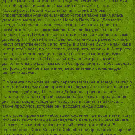
Другие магазины компании находятся в Нью-Йорке, Палм-Бич,
штат Флорида, и сезонный магазин в Нантакете, штат
Массачусетс. Новый магазин на Кинг-стрит, 145 был
спроектирован Амандой Линдрот, которая также занималась
дизайном магазина Hill House Home в Палм-Бич. “Для меня
всегда было очень важно создавать такие впечатления от
покупок в магазине, которые доставляли бы удовольствие”, —
говорит Нелл Даймонд, основатель и главный исполнительный
директор Hill House Home. “Сейчас, как никогда ранее, компании
несут ответственность за то, чтобы в магазине было не так, как в
Интернете”. Хотя, по ее словам, совершать покупки в Интернете
легко, а доставка осуществляется быстро, в магазине нужно
предлагать больше. “Я всегда хотела посмотреть, какие
дополнительные шаги мы могли бы предпринять, чтобы сделать
это [обслуживание в магазине] действительно стоящим для
наших клиентов.
С момента открытия нашего первого магазина я всегда мечтал о
том, чтобы к нему были привязаны продукты питания и напитки”,
— сказал Даймонд. По словам Даймонда, расположение в
Чарльстоне стало первой возможностью создать пространство
для реализации концепции продуктов питания и напитков, а
также продуктов, которые они продают каждый день.
Он спроектирован как небольшая кофейня, где посетители могут
посидеть за столиками и насладиться напитками и угощениями,
а также есть мягкий диван, который служит скамейкой. В
партнерстве с Coca-Cola и La Colombe они предлагают широкий
ассортимент горячих и холодных напитков, а в кафе можно