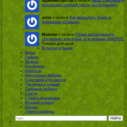
Администратор
к записи
Виды сувенирной
продукции: полный гид по ассортименту
алла
к записи
Как вырастить грушу в
домашних условиях
Максим
к записи
Обзор ассортимента
столешниц для кухни от компании МАЕРСС
Товары для дачи
Бутылки и банки
Ветки
Гамаки
Зелень
Коптильни
Мангалы
Напольные фигуры
Подставки для цветов
Растения в горшке
Садовые наборы
Статуи
Столбы фонарные
Фонари ручные
Шатры
Электрокамины