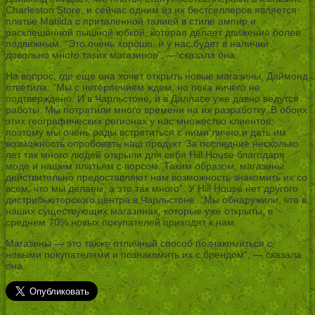
Charleston Store, и сейчас одним из их бестселлеров является
платье Matilda с приталенной талией в стиле ампир и
расклешенной пышной юбкой, которая делает движение более
подвижным. “Это очень хорошо, и у нас будет в наличии
довольно много таких магазинов”, — сказала она.
На вопрос, где еще она хочет открыть новые магазины, Даймонд
ответила: “Мы с нетерпением ждем, но пока ничего не
подтверждено. И в Чарльстоне, и в Далласе уже давно ведутся
работы. Мы потратили много времени на их разработку. В обоих
этих географических регионах у нас множество клиентов,
поэтому мы очень рады встретиться с ними лично и дать им
возможность опробовать наш продукт. За последние несколько
лет так много людей открыли для себя Hill House благодаря
моде и нашим платьям с ворсом. Таким образом, магазины
действительно предоставляют нам возможность знакомить их со
всем, что мы делаем, а это так много”. У Hill House нет другого
дистрибьюторского центра в Чарльстоне. “Мы обнаружили, что в
наших существующих магазинах, которые уже открыты, в
среднем 70% новых покупателей приходят к нам.
Магазины — это также отличный способ познакомиться с
новыми покупателями и познакомить их с брендом”, — сказала
она.