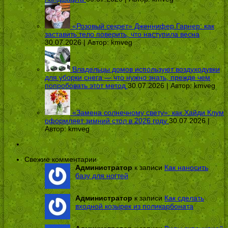
«Розовый секрет» Дженнифер Гарнер: как
заставить тело поверить, что наступила весна
30.07.2026 | Автор:
kmveg
Владельцы домов используют воздуходувки
для уборки снега — что нужно знать, прежде чем
попробовать этот метод
30.07.2026 | Автор:
kmveg
«Замена солнечному свету»: как Хайди Клум
оформляет зимний стол в 2026 году
30.07.2026 |
Автор:
kmveg
Свежие комментарии
Администратор
к записи
Как наносить
базу для ногтей
Администратор
к записи
Как сделать
входной козырек из поликарбоната