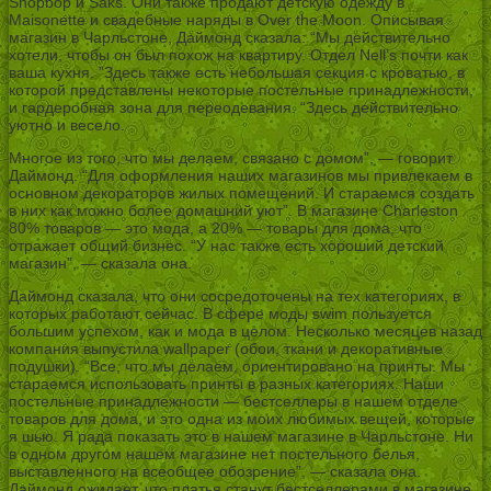
Shopbop и Saks. Они также продают детскую одежду в
Maisonette и свадебные наряды в Over the Moon. Описывая
магазин в Чарльстоне, Даймонд сказала: “Мы действительно
хотели, чтобы он был похож на квартиру. Отдел Nell’s почти как
ваша кухня. ”Здесь также есть небольшая секция с кроватью, в
которой представлены некоторые постельные принадлежности,
и гардеробная зона для переодевания. “Здесь действительно
уютно и весело.
Многое из того, что мы делаем, связано с домом”, — говорит
Даймонд. “Для оформления наших магазинов мы привлекаем в
основном декораторов жилых помещений. И стараемся создать
в них как можно более домашний уют”. В магазине Charleston
80% товаров — это мода, а 20% — товары для дома, что
отражает общий бизнес. “У нас также есть хороший детский
магазин”, — сказала она.
Даймонд сказала, что они сосредоточены на тех категориях, в
которых работают сейчас. В сфере моды swim пользуется
большим успехом, как и мода в целом. Несколько месяцев назад
компания выпустила wallpaper (обои, ткани и декоративные
подушки). “Все, что мы делаем, ориентировано на принты. Мы
стараемся использовать принты в разных категориях. Наши
постельные принадлежности — бестселлеры в нашем отделе
товаров для дома, и это одна из моих любимых вещей, которые
я шью. Я рада показать это в нашем магазине в Чарльстоне. Ни
в одном другом нашем магазине нет постельного белья,
выставленного на всеобщее обозрение”, — сказала она.
Даймонд ожидает, что платья станут бестселлерами в магазине