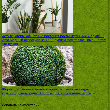
Хотите, чтобы комнатные растения росли крупными и яркими?
Этот медный аксессуар за 1300 рублей может стать именно тем,
что нужно
→
Широколиственные вечнозеленые растения — секрет
круглогодичного сада: 8 сортов для яркого ландшафта
→
Добавить комментарий