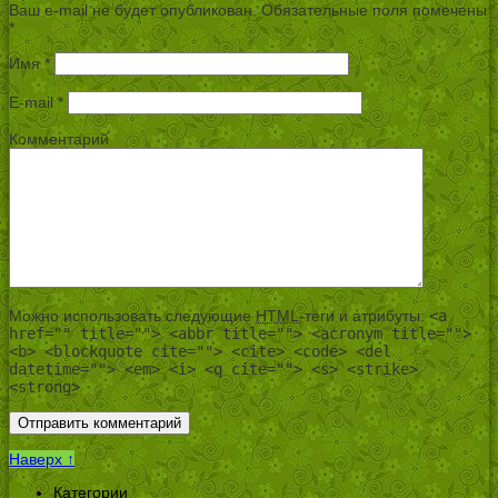
Ваш e-mail не будет опубликован.
Обязательные поля помечены
*
Имя
*
E-mail
*
Комментарий
Можно использовать следующие
HTML
-теги и атрибуты:
<a
href="" title=""> <abbr title=""> <acronym title="">
<b> <blockquote cite=""> <cite> <code> <del
datetime=""> <em> <i> <q cite=""> <s> <strike>
<strong>
Наверх ↑
Категории