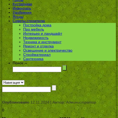
Кустарники
Инвентарь
Удобрения
Ягоды
Советы строителю
Постройка дома
Про мебель
Интерьер и ландшафт
Недвижимость
Техника и инструмент
Ремонт и отделка
Освещение и электричество
Стройматериал
Сантехника
Поиск →
Опубликовано
12.11.2024 |
Автор: Администратор
0