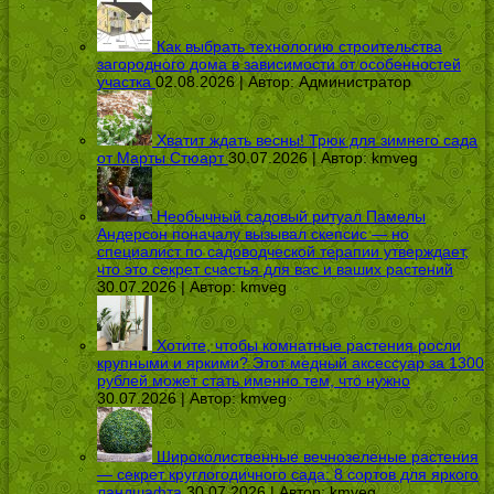
Как выбрать технологию строительства
загородного дома в зависимости от особенностей
участка
02.08.2026 | Автор:
Администратор
Хватит ждать весны! Трюк для зимнего сада
от Марты Стюарт
30.07.2026 | Автор:
kmveg
Необычный садовый ритуал Памелы
Андерсон поначалу вызывал скепсис — но
специалист по садоводческой терапии утверждает,
что это секрет счастья для вас и ваших растений
30.07.2026 | Автор:
kmveg
Хотите, чтобы комнатные растения росли
крупными и яркими? Этот медный аксессуар за 1300
рублей может стать именно тем, что нужно
30.07.2026 | Автор:
kmveg
Широколиственные вечнозеленые растения
— секрет круглогодичного сада: 8 сортов для яркого
ландшафта
30.07.2026 | Автор:
kmveg