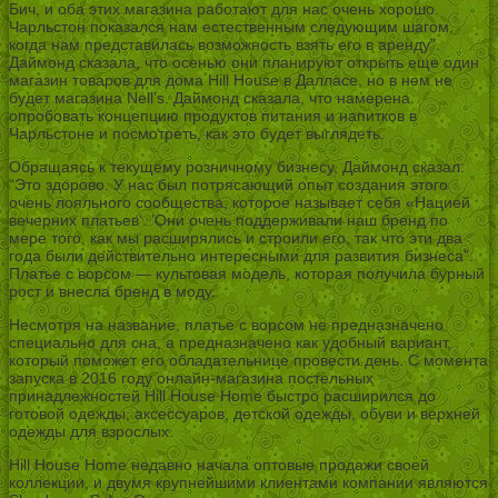
Бич, и оба этих магазина работают для нас очень хорошо.
Чарльстон показался нам естественным следующим шагом,
когда нам представилась возможность взять его в аренду”.
Даймонд сказала, что осенью они планируют открыть еще один
магазин товаров для дома Hill House в Далласе, но в нем не
будет магазина Nell’s. Даймонд сказала, что намерена
опробовать концепцию продуктов питания и напитков в
Чарльстоне и посмотреть, как это будет выглядеть.
Обращаясь к текущему розничному бизнесу, Даймонд сказал:
“Это здорово. У нас был потрясающий опыт создания этого
очень лояльного сообщества, которое называет себя «Нацией
вечерних платьев‘. ’Они очень поддерживали наш бренд по
мере того, как мы расширялись и строили его, так что эти два
года были действительно интересными для развития бизнеса”.
Платье с ворсом — культовая модель, которая получила бурный
рост и внесла бренд в моду.
Несмотря на название, платье с ворсом не предназначено
специально для сна, а предназначено как удобный вариант,
который поможет его обладательнице провести день. С момента
запуска в 2016 году онлайн-магазина постельных
принадлежностей Hill House Home быстро расширился до
готовой одежды, аксессуаров, детской одежды, обуви и верхней
одежды для взрослых.
Hill House Home недавно начала оптовые продажи своей
коллекции, и двумя крупнейшими клиентами компании являются