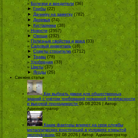
Болезни и вредители
(36)
►
Грибы
(22)
►
Дачнику на заметку
(782)
►
Деревья
(74)
►
Кустарники
(38)
Новости
(2957)
►
Овощи
(232)
Полезные свойства и вред
(33)
Садовый инвентарь
(18)
►
Советы строителю
(1712)
►
Травы
(78)
Удобрения
(33)
Цветы
(37)
►
Ягоды
(25)
Свежие статьи
Как выбрать двери для общественных
зданий с учётом требований пожарной безопасности
и высокой проходимости
05.08.2026 | Автор:
Администратор
Какие факторы влияют на срок службы
металлических конструкций в условиях открытой
эксплуатации
02.08.2026 | Автор:
Администратор