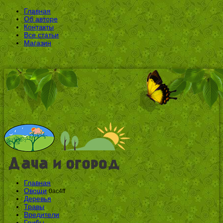
Главная
Об авторе
Контакты
Все статьи
Магазин
Главная
Овощи
0ac4ff
Деревья
Травы
Вредители
Грибы