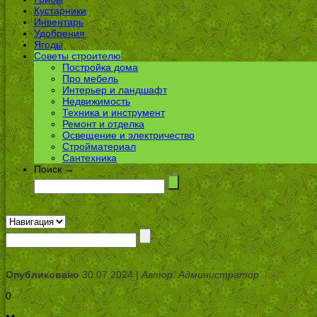
Кустарники
Инвентарь
Удобрения
Ягоды
Советы строителю
Постройка дома
Про мебель
Интерьер и ландшафт
Недвижимость
Техника и инструмент
Ремонт и отделка
Освещение и электричество
Стройматериал
Сантехника
Поиск →
Опубликовано
30.07.2024 |
Автор: Администратор
0