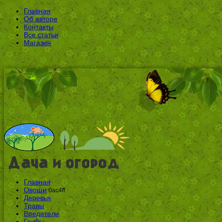
Главная
Об авторе
Контакты
Все статьи
Магазин
Главная
Овощи
0ac4ff
Деревья
Травы
Вредители
Грибы