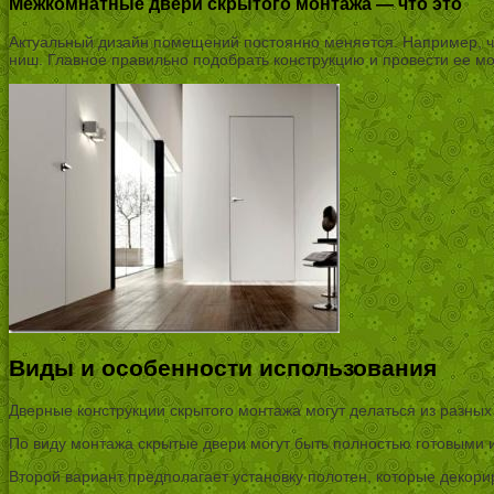
Межкомнатные двери скрытого монтажа — что это
Актуальный дизайн помещений постоянно меняется. Например, чт
ниш. Главное правильно подобрать конструкцию и провести ее м
Виды и особенности использования
Дверные конструкции скрытого монтажа могут делаться из разных 
По виду монтажа скрытые двери могут быть полностью готовыми 
Второй вариант предполагает установку полотен, которые декори