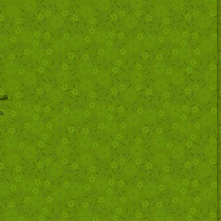
ый.
а.