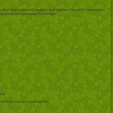
х монтаже создается визуальный эффект стены без проемов и
занимается компания Pro Design.
кло.
а и особенностей помещения.