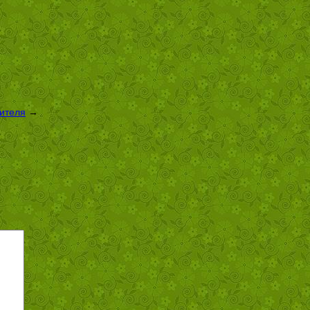
оителя
→