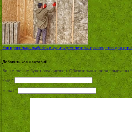
Как правильно выбрать и купить утеплитель: руководство для стр
Добавить комментарий
Ваш e-mail не будет опубликован.
Обязательные поля помечены
*
Имя
*
E-mail
*