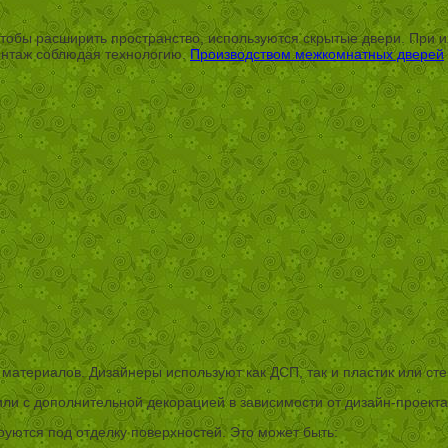
обы расширить пространство, используются скрытые двери. При и
онтаж соблюдая технологию.
Производством межкомнатных дверей
материалов. Дизайнеры используют как ДСП, так и пластик или сте
или с дополнительной декорацией в зависимости от дизайн-проект
руются под отделку поверхностей. Это может быть: