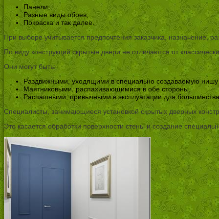
Панели;
Разные виды обоев;
Покраска и так далее.
При выборе учитывается предпочтения заказчика, назначение, р
По виду конструкций скрытые двери не отличаются от классически
Они могут быть:
Раздвижными, уходящими в специально создаваемую нишу 
Маятниковыми, распахивающимися в обе стороны.
Распашными, привычными в эксплуатации для большинства
Специалисты, занимающиеся установкой скрытых дверных констру
Это касается обработки поверхности стены и создание специальн