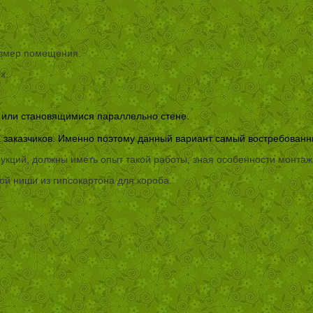
азмер помещения.
х.
или становящимися параллельно стене.
 заказчиков. Именно поэтому данный вариант самый востребованн
кций, должны иметь опыт такой работы, зная особенности монтаж
ой ниши из гипсокартона для короба.