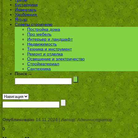
Кустарники
Инвентарь
Удобрения
Ягоды
Советы строителю
Постройка дома
Про мебель
Интерьер и ландшафт
Недвижимость
Техника и инструмент
Ремонт и отделка
Освещение и электричество
Стройматериал
Сантехника
Поиск →
Опубликовано
14.11.2024 |
Автор: Администратор
0