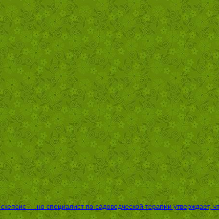
епсис — но специалист по садоводческой терапии утверждает, что