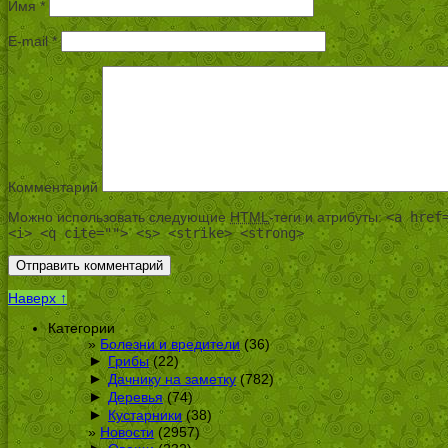
Имя
*
E-mail
*
Комментарий
Можно использовать следующие
HTML
-теги и атрибуты:
<a href
<i> <q cite=""> <s> <strike> <strong>
Наверх ↑
Категории
Болезни и вредители
(36)
►
Грибы
(22)
►
Дачнику на заметку
(782)
►
Деревья
(74)
►
Кустарники
(38)
Новости
(2957)