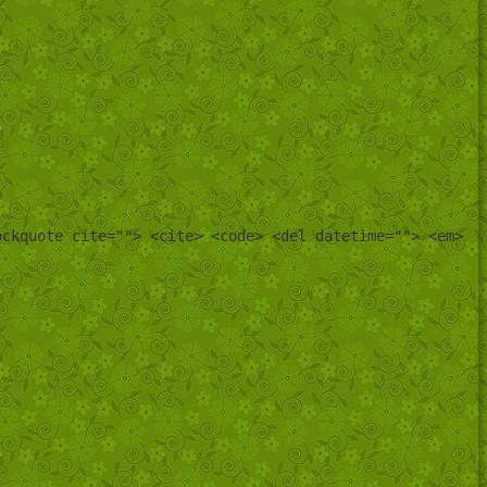
ockquote cite=""> <cite> <code> <del datetime=""> <em>