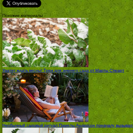
Похожие материалы
Хватит ждать весны! Трюк для зимнего сада от Марты Стюарт
→
Необычный садовый ритуал Памелы Андерсон поначалу вызывал ск