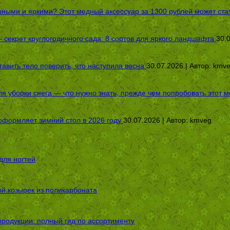
пными и яркими? Этот медный аксессуар за 1300 рублей может стат
секрет круглогодичного сада: 8 сортов для яркого ландшафта
30.
авить тело поверить, что наступила весна
30.07.2026 | Автор:
kmv
я уборки снега — что нужно знать, прежде чем попробовать этот м
оформляет зимний стол в 2026 году
30.07.2026 | Автор:
kmveg
для ногтей
ой козырек из поликарбоната
родукции: полный гид по ассортименту