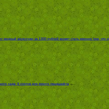
т медный аксессуар за 1300 рублей может стать именно тем, что 
ого сада: 8 сортов для яркого ландшафта
→