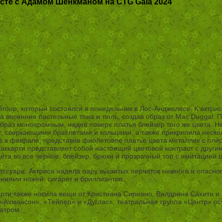
сте с Адамом Шенкманом на CTG Gala 2024
Group, который состоялся в понедельник в Лос-Анджелесе. К актр
 весенние пастельные тона и тюль, создав образ от Mac Duggal. 
браз монохромным, надев поверх платья блейзер того же цвета. На
er, сверкающими браслетами и кольцами, а также прикрепила неск
 в феврале, представив фиолетовое платье цвета металлик с плис
аккарти представляет собой настоящий цветовой контраст с друг
дета во все черное: блейзер, брюки и прозрачный топ с имитацией
ессуара. Актриса надела пару вышитых перчаток нежного и опасно
ениями ножей, сигарет и бриллиантов.
рти также носила вещи от Кристиана Сириано, Валдрина Сахити и
к «Ахмансон», «Тейпер» и «Дуглас», театральная группа «Центр» 
атром.