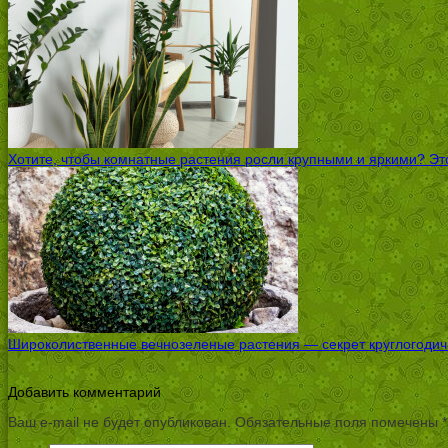
Хотите, чтобы комнатные растения росли крупными и яркими? Это
Широколиственные вечнозеленые растения — секрет круглогодичн
Добавить комментарий
Ваш e-mail не будет опубликован.
Обязательные поля помечены
*