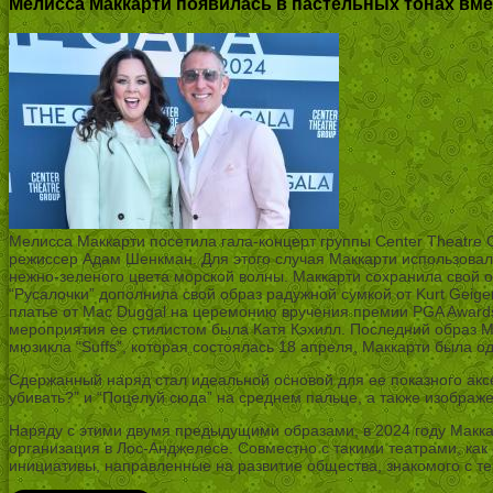
Мелисса Маккарти появилась в пастельных тонах вме
Мелисса Маккарти посетила гала-концерт группы Center Theatre 
режиссер Адам Шенкман. Для этого случая Маккарти использовала
нежно-зеленого цвета морской волны. Маккарти сохранила свой о
“Русалочки” дополнила свой образ радужной сумкой от Kurt Geig
платье от Mac Duggal на церемонию вручения премии PGA Awards
мероприятия ее стилистом была Катя Кэхилл. Последний образ М
мюзикла “Suffs”, которая состоялась 18 апреля, Маккарти была о
Сдержанный наряд стал идеальной основой для ее показного акс
убивать?” и “Поцелуй сюда” на среднем пальце, а также изображ
Наряду с этими двумя предыдущими образами, в 2024 году Макка
организация в Лос-Анджелесе. Совместно с такими театрами, ка
инициативы, направленные на развитие общества, знакомого с те