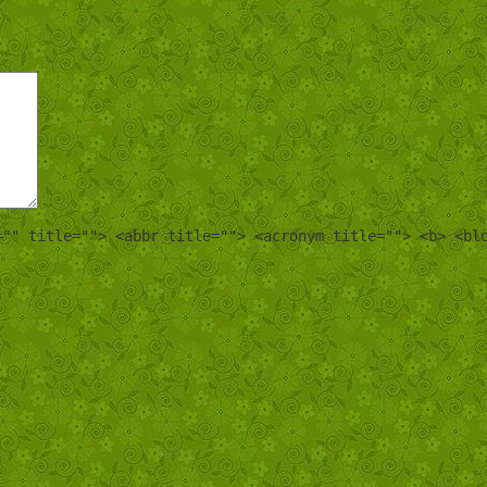
="" title=""> <abbr title=""> <acronym title=""> <b> <bl