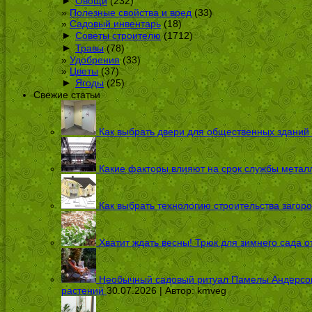
►
Овощи
(232)
Полезные свойства и вред
(33)
Садовый инвентарь
(18)
►
Советы строителю
(1712)
►
Травы
(78)
Удобрения
(33)
Цветы
(37)
►
Ягоды
(25)
Свежие статьи
Как выбрать двери для общественных зданий
Какие факторы влияют на срок службы металл
Как выбрать технологию строительства загоро
Хватит ждать весны! Трюк для зимнего сада 
Необычный садовый ритуал Памелы Андерсон п
растений
30.07.2026 | Автор:
kmveg