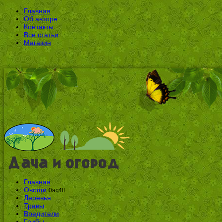
Главная
Об авторе
Контакты
Все статьи
Магазин
Главная
Овощи
0ac4ff
Деревья
Травы
Вредители
Грибы