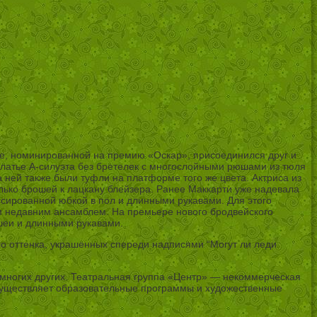
исе, номинированной на премию «Оскар», присоединился друг и
Платье А-силуэта без бретелек с многослойными рюшами из тюля
 ней также были туфли на платформе того же цвета. Актриса из
олько брошей к лацкану блейзера. Ранее Маккарти уже надевала
сированной юбкой в пол и длинными рукавами. Для этого
им недавним ансамблем. На премьере нового бродвейского
 шеи и длинными рукавами.
го оттенка, украшенных спереди надписями “Могут ли леди
 многих других. Театральная группа «Центр» — некоммерческая
осуществляет образовательные программы и художественные