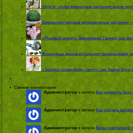
Хотите, чтобы комнатные растения росли кру
Широколиственные вечнозеленые растения — 
«Розовый секрет» Дженнифер Гарнер: как заст
Владельцы домов используют воздуходувки дл
«Замена солнечному свету»: как Хайди Клум 
Свежие комментарии
Администратор
к записи
Как наносить базу 
Администратор
к записи
Как сделать входн
Администратор
к записи
Виды сувенирной п