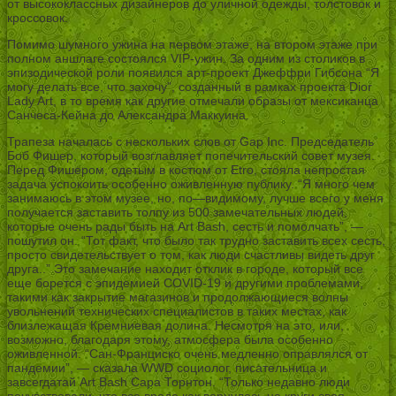
от высококлассных дизайнеров до уличной одежды, толстовок и
кроссовок.
Помимо шумного ужина на первом этаже, на втором этаже при
полном аншлаге состоялся VIP-ужин. За одним из столиков в
эпизодической роли появился арт-проект Джеффри Гибсона “Я
могу делать все, что захочу”, созданный в рамках проекта Dior
Lady Art, в то время как другие отмечали образы от мексиканца
Санчеса-Кейна до Александра Маккуина.
Трапеза началась с нескольких слов от Gap Inc. Председатель
Боб Фишер, который возглавляет попечительский совет музея.
Перед Фишером, одетым в костюм от Etro, стояла непростая
задача успокоить особенно оживленную публику. “Я много чем
занимаюсь в этом музее, но, по—видимому, лучше всего у меня
получается заставить толпу из 500 замечательных людей,
которые очень рады быть на Art Bash, сесть и помолчать”, —
пошутил он. “Тот факт, что было так трудно заставить всех сесть,
просто свидетельствует о том, как люди счастливы видеть друг
друга..” Это замечание находит отклик в городе, который все
еще борется с эпидемией COVID-19 и другими проблемами,
такими как закрытие магазинов и продолжающиеся волны
увольнений технических специалистов в таких местах, как
близлежащая Кремниевая долина. Несмотря на это, или,
возможно, благодаря этому, атмосфера была особенно
оживленной. “Сан-Франциско очень медленно оправлялся от
пандемии”, — сказала WWD социолог, писательница и
завсегдатай Art Bash Сара Торнтон. “Только недавно люди
почувствовали, что все вроде как вернулось на круги своя —