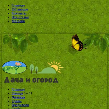
Главная
Об авторе
Контакты
Все статьи
Магазин
Главная
Овощи
0ac4ff
Деревья
Травы
Вредители
Грибы