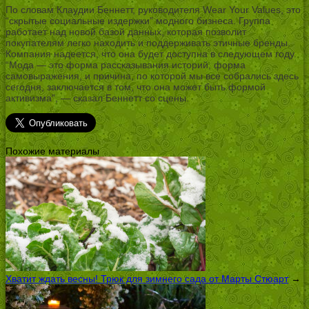
По словам Клаудии Беннетт, руководителя Wear Your Values, это
“скрытые социальные издержки” модного бизнеса. Группа
работает над новой базой данных, которая позволит
покупателям легко находить и поддерживать этичные бренды.
Компания надеется, что она будет доступна в следующем году.
“Мода — это форма рассказывания историй, форма
самовыражения, и причина, по которой мы все собрались здесь
сегодня, заключается в том, что она может быть формой
активизма”, — сказал Беннетт со сцены.
Похожие материалы
Хватит ждать весны! Трюк для зимнего сада от Марты Стюарт
→