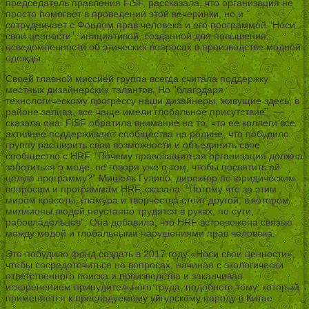
председатель правления FiSF, рассказала, что организация не
просто помогает в проведении этой вечеринки, но и
сотрудничает с Фондом прав человека и его программой “Носи
свои ценности”, инициативой, созданной для повышения
осведомленности об этических вопросах в производстве модной
одежды.
Своей главной миссией группа всегда считала поддержку
местных дизайнерских талантов. Но “благодаря
технологическому прогрессу наши дизайнеры, живущие здесь, в
районе залива, все чаще имели глобальное присутствие”, —
сказала она. FiSF обратила внимание на то, что ее коллеги все
активнее поддерживают сообщества на родине, что побудило
группу расширить свои возможности и объединить свое
сообщество с HRF. “Почему правозащитная организация должна
заботиться о моде, не говоря уже о том, чтобы посвятить ей
целую программу?” Мишель Гулино, директор по юридическим
вопросам и программам HRF, сказала: “Потому что за этим
миром красоты, гламура и творчества стоит другой, в котором
миллионы людей неустанно трудятся в руках, по сути,
рабовладельцев”. Она добавила, что HRF встревожена связью
между модой и глобальными нарушениями прав человека.
Это побудило фонд создать в 2017 году «Носи свои ценности»,
чтобы сосредоточиться на вопросах, начиная с экологически
ответственного поиска и производства и заканчивая
искоренением принудительного труда, подобного тому, который
применяется к преследуемому уйгурскому народу в Китае.