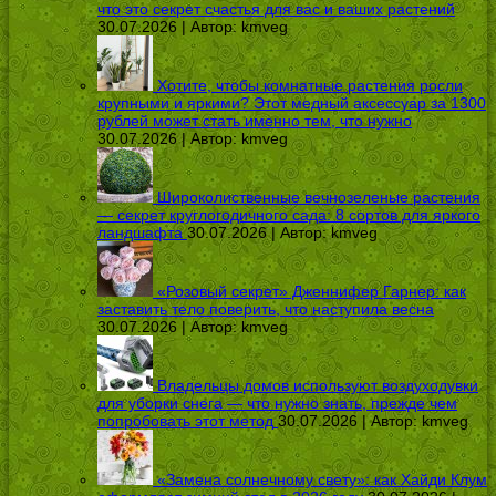
что это секрет счастья для вас и ваших растений
30.07.2026 | Автор:
kmveg
Хотите, чтобы комнатные растения росли
крупными и яркими? Этот медный аксессуар за 1300
рублей может стать именно тем, что нужно
30.07.2026 | Автор:
kmveg
Широколиственные вечнозеленые растения
— секрет круглогодичного сада: 8 сортов для яркого
ландшафта
30.07.2026 | Автор:
kmveg
«Розовый секрет» Дженнифер Гарнер: как
заставить тело поверить, что наступила весна
30.07.2026 | Автор:
kmveg
Владельцы домов используют воздуходувки
для уборки снега — что нужно знать, прежде чем
попробовать этот метод
30.07.2026 | Автор:
kmveg
«Замена солнечному свету»: как Хайди Клум