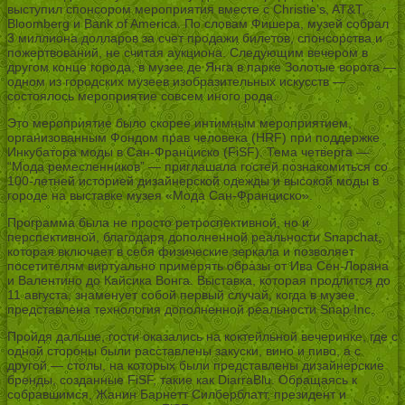
выступил спонсором мероприятия вместе с Christie’s, AT&T,
Bloomberg и Bank of America. По словам Фишера, музей собрал
3 миллиона долларов за счет продажи билетов, спонсорства и
пожертвований, не считая аукциона. Следующим вечером в
другом конце города, в музее де Янга в парке Золотые ворота —
одном из городских музеев изобразительных искусств —
состоялось мероприятие совсем иного рода.
Это мероприятие было скорее интимным мероприятием,
организованным Фондом прав человека (HRF) при поддержке
Инкубатора моды в Сан-Франциско (FiSF). Тема четверга —
“Мода ремесленников” — приглашала гостей познакомиться со
100-летней историей дизайнерской одежды и высокой моды в
городе на выставке музея «Мода Сан-Франциско».
Программа была не просто ретроспективной, но и
перспективной, благодаря дополненной реальности Snapchat,
которая включает в себя физические зеркала и позволяет
посетителям виртуально примерять образы от Ива Сен-Лорана
и Валентино до Кайсика Вонга. Выставка, которая продлится до
11 августа, знаменует собой первый случай, когда в музее
представлена технология дополненной реальности Snap Inc.
Пройдя дальше, гости оказались на коктейльной вечеринке, где с
одной стороны были расставлены закуски, вино и пиво, а с
другой — столы, на которых были представлены дизайнерские
бренды, созданные FiSF, такие как DiarraBlu. Обращаясь к
собравшимся, Жанин Барнетт Силберблатт, президент и