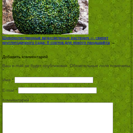
Широколиственные вечнозеленые растения — секрет
круглогодичного сада: 8 сортов для яркого ландшафта
→
Добавить комментарий
Ваш e-mail не будет опубликован.
Обязательные поля помечены
*
Имя
*
E-mail
*
Комментарий