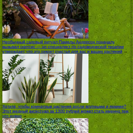
Необычный садовый ритуал Памелы Андерсон поначалу
вызывал скепсис — но специалист по садоводческой терапии
утверждает, что это секрет счастья для вас и ваших растений
→
Хотите, чтобы комнатные растения росли крупными и яркими?
Этот медный аксессуар за 1300 рублей может стать именно тем,
что нужно
→