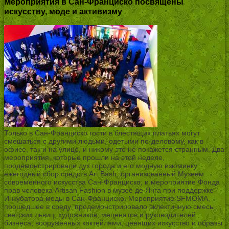
Мероприятия в Сан-Франциско посвящены
искусству, моде и активизму
Только в Сан-Франциско гости в блестящих платьях могут
смешаться с другими людьми, одетыми по-деловому, как в
офисе, так и на улице, и никому это не покажется странным. Два
мероприятия, которые прошли на этой неделе,
продемонстрировали дух города и его модную изюминку:
ежегодный сбор средств Art Bash, организованный Музеем
современного искусства Сан-Франциско, и мероприятие Фонда
прав человека Artisan Fashion в музее де Янга при поддержке
Инкубатора моды в Сан-Франциско. Мероприятие SFMOMA,
прошедшее в среду, продемонстрировало эклектичную смесь
светских львиц, художников, меценатов и руководителей
бизнеса, вооруженных коктейлями, ценящих искусство и образы