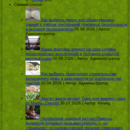
Свежие статьи
Как выбрать двери для общественных
зданий с учётом требований пожарной безопасности
и высокой проходимости
05.08.2026 | Автор:
Администратор
Какие факторы влияют на срок службы
металлических конструкций в условиях открытой
эксплуатации
02.08.2026 | Автор:
Администратор
Как выбрать технологию строительства
загородного дома в зависимости от особенностей
участка
02.08.2026 | Автор:
Администратор
Хватит ждать весны! Трюк для зимнего сада
от Марты Стюарт
30.07.2026 | Автор:
kmveg
Необычный садовый ритуал Памелы
Андерсон поначалу вызывал скепсис — но
специалист по садоводческой терапии утверждает,