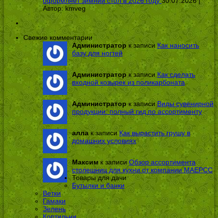
оформляет зимний стол в 2026 году
30.07.2026 |
Автор:
kmveg
Свежие комментарии
Администратор
к записи
Как наносить
базу для ногтей
Администратор
к записи
Как сделать
входной козырек из поликарбоната
Администратор
к записи
Виды сувенирной
продукции: полный гид по ассортименту
алла
к записи
Как вырастить грушу в
домашних условиях
Максим
к записи
Обзор ассортимента
столешниц для кухни от компании МАЕРСС
Товары для дачи
Бутылки и банки
Ветки
Гамаки
Зелень
Коптильни