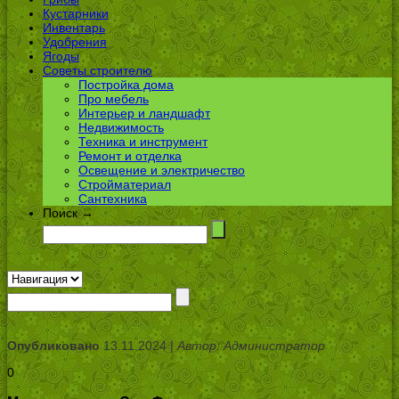
Кустарники
Инвентарь
Удобрения
Ягоды
Советы строителю
Постройка дома
Про мебель
Интерьер и ландшафт
Недвижимость
Техника и инструмент
Ремонт и отделка
Освещение и электричество
Стройматериал
Сантехника
Поиск →
Опубликовано
13.11.2024 |
Автор: Администратор
0