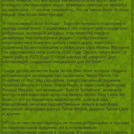
очевидно, что некоторые вещи, возможно, никогда не вернутся
на круги своя, — но мне показалось, что на ужине было больше
людей, чем когда-либо прежде.
Я почувствовал себя больше”. Торнтон прервала подготовку к
выходу своей книги “Сиськи вверх: что говорят нам о груди секс-
работницы, молочные кассиры, пластические хирурги,
дизайнеры бюстгальтеров и ведьмы”, чтобы посетить
мероприятие и отметить работу своего друга, известного
художника по инсталляциям и режиссера сэра Айзека Жюльена.
Он адаптировал свою работу 2010 года “Десять тысяч волн”, а
также работу 2022 года “Статуи никогда не умирают” для
инсталляций, созданных специально для Art Bash.
Среди других артистов были Челси Реко Вонг, которая создала
всплывающую активацию под названием “Many Moons I’ve
Dreamed of You” под саундтрек, предоставленный диджеем
Алексом Шеном из Lower Grand Radio, и известный фотограф
Ричард Мисрах, чья активация “Solo to Symphony” включала
выступления известных артистов балета Alonzo King Lines. Art
Bash — это не единичное мероприятие, а целый ряд
впечатлений, включая художественные залы и атмосферу
вечеринок, благодаря рэперу Tierra Whack, диджею Sazon Libre
и другим.
VIP-гости смогли насладиться не только ребрышками и торгами
на параллельном аукционе, но и эксклюзивным
послеобеденным ужином в лаундже. В очередной раз Valentino