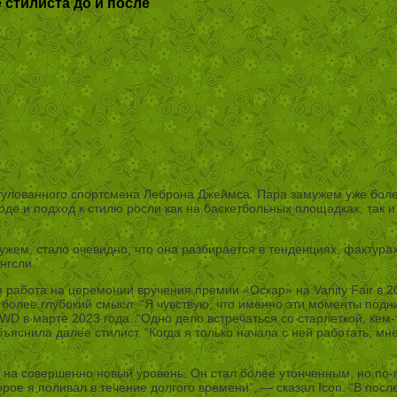
стилиста до и после
лованного спортсмена Леброна Джеймса. Пара замужем уже более 
де и подход к стилю росли как на баскетбольных площадках, так и
жем, стало очевидно, что она разбирается в тенденциях, фактурах 
нгсли.
работа на церемонии вручения премии «Оскар» на Vanity Fair в 20
более глубокий смысл. “Я чувствую, что именно эти моменты подн
D в марте 2023 года. “Одно дело встречаться со старлеткой, кем-
яснила далее стилист. “Когда я только начала с ней работать, мне
л на совершенно новый уровень. Он стал более утонченным, но по-
ое я поливал в течение долгого времени”, — сказал Icon. “В посл