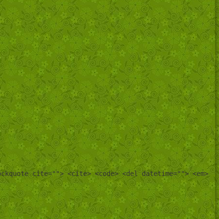
ockquote cite=""> <cite> <code> <del datetime=""> <em>