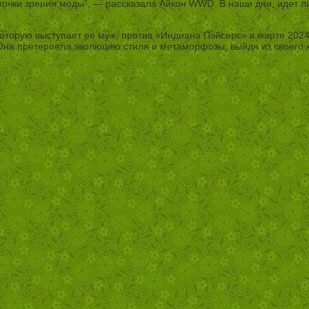
 с точки зрения моды”, — рассказала Айкон WWD. В наши дни, идет
которую выступает ее муж, против «Индиана Пэйсерс» в марте 2024
а претерпела эволюцию стиля и метаморфозы, выйдя из своего коко