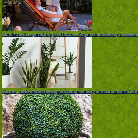
Необычный садовый ритуал Памелы Андерсон поначалу вызывал ск
Хотите, чтобы комнатные растения росли крупными и яркими? Это