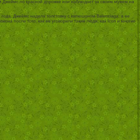
 ли Джеймс по красной дорожке или наблюдает за своим мужем на
 года, Джеймс надела толстовку с капюшоном Balenciaga, а ее
на после того, как ее уговорили такие люди, как Icon и многие