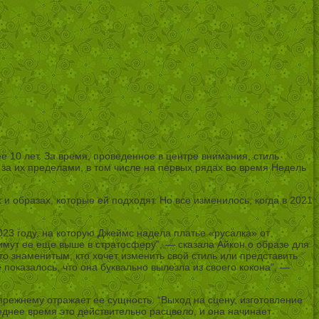
10 лет. За время, проведенное в центре внимания, стиль
 за их пределами, в том числе на первых рядах во время Недель
и образах, которые ей подходят. Но все изменилось, когда в 2021
23 году, на которую Джеймс надела платье «русалка» от
имут ее еще выше в стратосферу”, — сказала Айкон о образе для
то знаменитым, кто хочет изменить свой стиль или представить
 показалось, что она буквально вылезла из своего кокона”, —
прежнему отражает ее сущность. “Выход на сцену, изготовление
еднее время это действительно расцвело, и она начинает