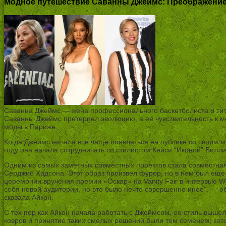
Модное путешествие Саванны Джеймс: Преображение 
Саванна Джеймс — жена профессионального баскетболиста и титу
Саванны Джеймс претерпел эволюцию, а ее чувствительность к мо
моды в Париже.
Когда Джеймс начала все чаще появляться на публике со своим му
году она начала сотрудничать со стилистом Кейси “Иконой” Билли
Одним из самых заметных совместных проектов стала совместная 
Серджио Хадсона. Этот образ произвел фурор, но в нем был еще 
церемонии вручения премии «Оскар» на Vanity Fair в интервью WW
себя новой аудитории, но это было нечто совершенно иное”, — объ
сказала Айкон.
С тех пор как Айкон начала работать с Джеймсом, ее стиль выше
ковров и принятие таких смелых решений были тем семенем, котор