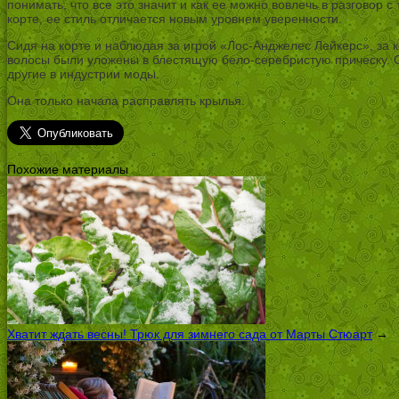
понимать, что все это значит и как ее можно вовлечь в разговор
корте, ее стиль отличается новым уровнем уверенности.
Сидя на корте и наблюдая за игрой «Лос-Анджелес Лейкерс», за 
волосы были уложены в блестящую бело-серебристую прическу. Он
другие в индустрии моды.
Она только начала расправлять крылья.
Похожие материалы
Хватит ждать весны! Трюк для зимнего сада от Марты Стюарт
→