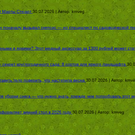
от Марты Стюарт
30.07.2026 | Автор:
kmveg
оначалу вызывал скепсис — но специалист по садоводческой терап
пными и яркими? Этот медный аксессуар за 1300 рублей может стат
секрет круглогодичного сада: 8 сортов для яркого ландшафта
30.
авить тело поверить, что наступила весна
30.07.2026 | Автор:
kmv
я уборки снега — что нужно знать, прежде чем попробовать этот м
оформляет зимний стол в 2026 году
30.07.2026 | Автор:
kmveg
для ногтей