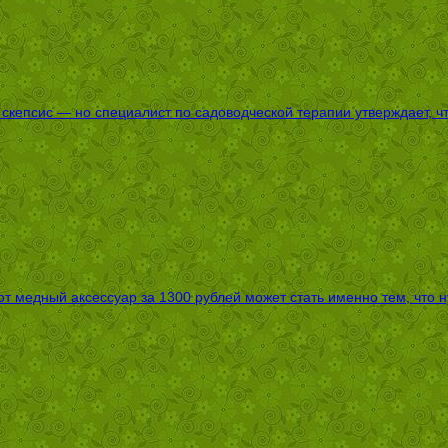
епсис — но специалист по садоводческой терапии утверждает, что
т медный аксессуар за 1300 рублей может стать именно тем, что 