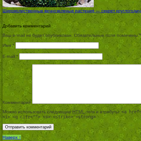
Широколиственные вечнозеленые растения — секрет круглогодичн
Добавить комментарий
Ваш e-mail не будет опубликован.
Обязательные поля помечены
*
Имя
*
E-mail
*
Комментарий
Можно использовать следующие
HTML
-теги и атрибуты:
<a href
<i> <q cite=""> <s> <strike> <strong>
Наверх ↑