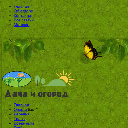
Главная
Об авторе
Контакты
Все статьи
Магазин
Главная
Овощи
0ac4ff
Деревья
Травы
Вредители
Грибы