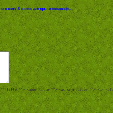
ого сада: 8 сортов для яркого ландшафта
→
="" title=""> <abbr title=""> <acronym title=""> <b> <bl