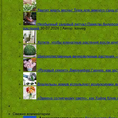
Хватит ждать весны! Трюк для зимнего сада 
Необычный садовый ритуал Памелы Андерсон п
растений
30.07.2026 | Автор:
kmveg
Хотите, чтобы комнатные растения росли кру
Широколиственные вечнозеленые растения — 
«Розовый секрет» Дженнифер Гарнер: как заст
Владельцы домов используют воздуходувки дл
«Замена солнечному свету»: как Хайди Клум 
Свежие комментарии
Администратор
к записи
Как наносить базу 