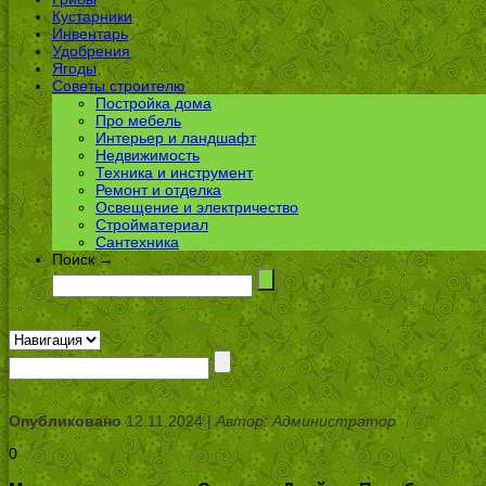
Кустарники
Инвентарь
Удобрения
Ягоды
Советы строителю
Постройка дома
Про мебель
Интерьер и ландшафт
Недвижимость
Техника и инструмент
Ремонт и отделка
Освещение и электричество
Стройматериал
Сантехника
Поиск →
Опубликовано
12.11.2024 |
Автор: Администратор
0