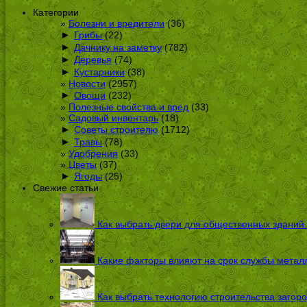
Категории
Болезни и вредители
(36)
►
Грибы
(22)
►
Дачнику на заметку
(782)
►
Деревья
(74)
►
Кустарники
(38)
Новости
(2957)
►
Овощи
(232)
Полезные свойства и вред
(33)
Садовый инвентарь
(18)
►
Советы строителю
(1712)
►
Травы
(78)
Удобрения
(33)
Цветы
(37)
►
Ягоды
(25)
Свежие статьи
Как выбрать двери для общественных зданий
Какие факторы влияют на срок службы металл
Как выбрать технологию строительства загоро