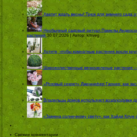
Хватит ждать весны! Трюк для зимнего сада 
Необычный садовый ритуал Памелы Андерсон п
растений
30.07.2026 | Автор:
kmveg
Хотите, чтобы комнатные растения росли кру
Широколиственные вечнозеленые растения — 
«Розовый секрет» Дженнифер Гарнер: как заст
Владельцы домов используют воздуходувки дл
«Замена солнечному свету»: как Хайди Клум 
Свежие комментарии