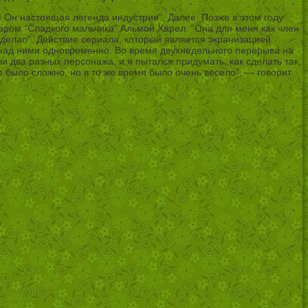
о. Он настоящая легенда индустрии”. Далее: Позже в этом году
сером “Сладкого мальчика” Альмой Харел. “Она для меня как член
 делал”. Действие сериала, который является экранизацией
ь над ними одновременно. Во время двухнедельного перерыва на
 два разных персонажа, и я пытался придумать, как сделать так,
о было сложно, но в то же время было очень весело”, — говорит