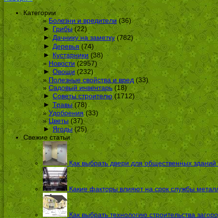
Категории
Болезни и вредители
(36)
►
Грибы
(22)
►
Дачнику на заметку
(782)
►
Деревья
(74)
►
Кустарники
(38)
Новости
(2957)
►
Овощи
(232)
Полезные свойства и вред
(33)
Садовый инвентарь
(18)
►
Советы строителю
(1712)
►
Травы
(78)
Удобрения
(33)
Цветы
(37)
►
Ягоды
(25)
Свежие статьи
Как выбрать двери для общественных зданий
Какие факторы влияют на срок службы металл
Как выбрать технологию строительства загоро