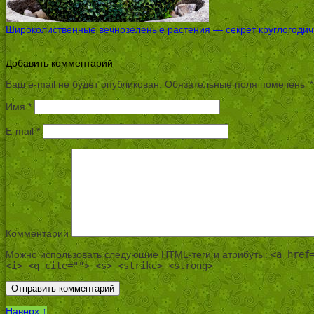
Широколиственные вечнозеленые растения — секрет круглогодичн
Добавить комментарий
Ваш e-mail не будет опубликован.
Обязательные поля помечены
*
Имя
*
E-mail
*
Комментарий
Можно использовать следующие
HTML
-теги и атрибуты:
<a href
<i> <q cite=""> <s> <strike> <strong>
Наверх ↑