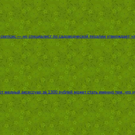
епсис — но специалист по садоводческой терапии утверждает, что
т медный аксессуар за 1300 рублей может стать именно тем, что 