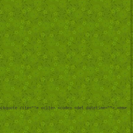
ockquote cite=""> <cite> <code> <del datetime=""> <em>