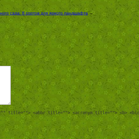
ого сада: 8 сортов для яркого ландшафта
→
="" title=""> <abbr title=""> <acronym title=""> <b> <bl