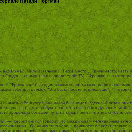
 сериале Натали Портман
 фильмах “Милый мальчик”, “Тихое место”, “Тихое место, часть II
у в Лондоне, снимается в сериале Apple TV+ “Франклин”, в которо
а. У “Франклина” был один из самых необычных графиков съемок: 
амим себе для съемок. “Это было просто потрясающе”, — говорит Ю
ы снимать в Ванкувере, мы могли бы снимать здесь». А потом они 
сто услышать, что он будет работать бок о бок с Дугласом, чтобы 
сте проделали большой путь, пытаясь понять, что значит быть сем
ль”, — говорит он. Юп говорит, что между ним и легендарным акт
ессионализм. “Он неизменно хорош, привносит в проект столько эн
шутит в конце дубля, запомнит имена людей, и на его лице всегда 