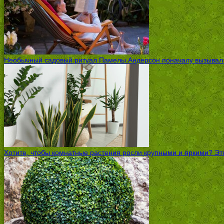
Необычный садовый ритуал Памелы Андерсон поначалу вызывал ск
Хотите, чтобы комнатные растения росли крупными и яркими? Это