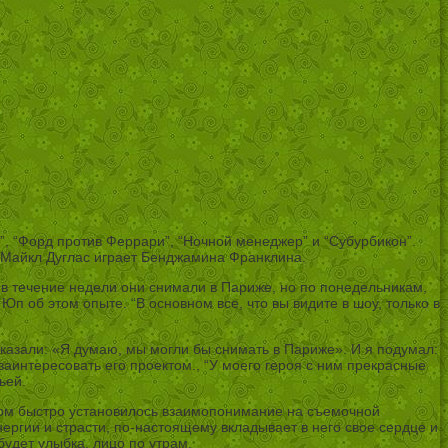
”, “Форд против Феррари”, “Ночной менеджер” и “Субурбикон”.
м Майкл Дуглас играет Бенджамина Франклина.
в течение недели они снимали в Париже, но по понедельникам,
п об этом опыте. “В основном все, что вы видите в шоу, только в
сказали: «Я думаю, мы могли бы снимать в Париже». И я подумал:
заинтересовать его проектом., “У моего героя с ним прекрасные
ьей.
ером быстро установилось взаимопонимание на съемочной
ергии и страсти, по-настоящему вкладывает в него свое сердце и
будет улыбка. лицо по утрам.