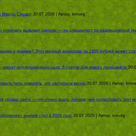
от Марты Стюарт
30.07.2026 | Автор:
kmveg
оначалу вызывал скепсис — но специалист по садоводческой терап
пными и яркими? Этот медный аксессуар за 1300 рублей может стат
секрет круглогодичного сада: 8 сортов для яркого ландшафта
30.
авить тело поверить, что наступила весна
30.07.2026 | Автор:
kmv
я уборки снега — что нужно знать, прежде чем попробовать этот м
оформляет зимний стол в 2026 году
30.07.2026 | Автор:
kmveg