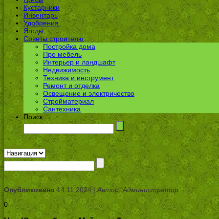
Кустарники
Инвентарь
Удобрения
Ягоды
Советы строителю
Постройка дома
Про мебель
Интерьер и ландшафт
Недвижимость
Техника и инструмент
Ремонт и отделка
Освещение и электричество
Стройматериал
Сантехника
Поиск →
Опубликовано
14.11.2024 |
Автор: Администратор
0