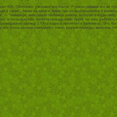
ворит Юп. “Особенно учитывая его статус. Я очень уважаю его за эт
и в озере”, также на канале Apple, где он воссоединится с режис
к” — “наверное, моя самая любимая работа, которую я когда-либо
ах, и поскольку оба проекта принадлежат Apple, он смог работат
ранцузскую одежду 1700-х годов и прилетел в Балтимор. “Это были
 у них очень разные сценарии и очень разные периоды времени, чт