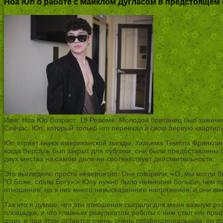
Ноа Юп о работе с Майклом Дугласом в предстоящем
Имя: Ноа Юп Возраст: 19 Резюме: Молодой британец был замечен в
Сейчас: Юп, который только что переехал в свою первую квартир
Юп играет внука американской звезды, Уильяма Темпла Франклин
когда Версаль был закрыт для публики, они были предоставлены с
двух местах на самом деле не соответствует действительности.
Это выглядело просто невероятно. Они говорили: «О, мы могли б
”О Боже, слава Богу».» Юпу нужно было немногим больше, чем про
отношения, но в них много невысказанного напряжения, и они вме
Так что я думаю, что эти отношения сыграли для меня важную ро
площадке, и что главным результатом работы с ним стал его проф
душу, и при этом остается очень, очень профессиональным, он по