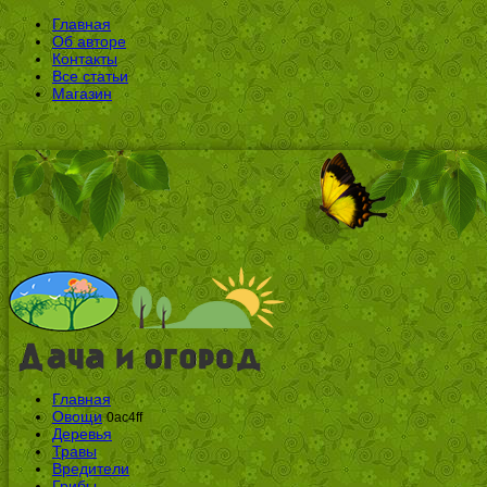
Главная
Об авторе
Контакты
Все статьи
Магазин
Главная
Овощи
0ac4ff
Деревья
Травы
Вредители
Грибы