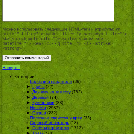
Можно использовать следующие
HTML
-теги и атрибуты:
<a
href="" title=""> <abbr title=""> <acronym title="">
<b> <blockquote cite=""> <cite> <code> <del
datetime=""> <em> <i> <q cite=""> <s> <strike>
<strong>
Наверх ↑
Категории
Болезни и вредители
(36)
►
Грибы
(22)
►
Дачнику на заметку
(782)
►
Деревья
(74)
►
Кустарники
(38)
Новости
(2957)
►
Овощи
(232)
Полезные свойства и вред
(33)
Садовый инвентарь
(18)
►
Советы строителю
(1712)
►
Травы
(78)