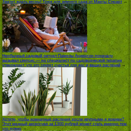
Хватит ждать весны! Трюк для зимнего сада от Марты Стюарт
→
Необычный садовый ритуал Памелы Андерсон поначалу
вызывал скепсис — но специалист по садоводческой терапии
утверждает, что это секрет счастья для вас и ваших растений
→
Хотите, чтобы комнатные растения росли крупными и яркими?
Этот медный аксессуар за 1300 рублей может стать именно тем,
что нужно
→