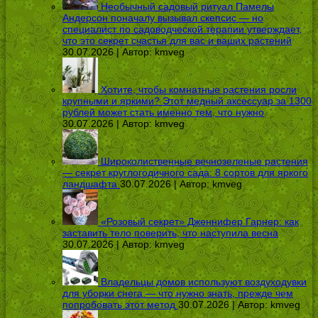
Необычный садовый ритуал Памелы
Андерсон поначалу вызывал скепсис — но
специалист по садоводческой терапии утверждает,
что это секрет счастья для вас и ваших растений
30.07.2026 | Автор:
kmveg
Хотите, чтобы комнатные растения росли
крупными и яркими? Этот медный аксессуар за 1300
рублей может стать именно тем, что нужно
30.07.2026 | Автор:
kmveg
Широколиственные вечнозеленые растения
— секрет круглогодичного сада: 8 сортов для яркого
ландшафта
30.07.2026 | Автор:
kmveg
«Розовый секрет» Дженнифер Гарнер: как
заставить тело поверить, что наступила весна
30.07.2026 | Автор:
kmveg
Владельцы домов используют воздуходувки
для уборки снега — что нужно знать, прежде чем
попробовать этот метод
30.07.2026 | Автор:
kmveg