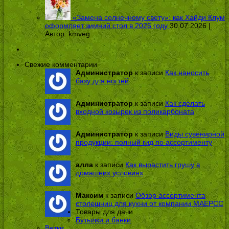
«Замена солнечному свету»: как Хайди Клум
оформляет зимний стол в 2026 году
30.07.2026 |
Автор:
kmveg
Свежие комментарии
Администратор
к записи
Как наносить
базу для ногтей
Администратор
к записи
Как сделать
входной козырек из поликарбоната
Администратор
к записи
Виды сувенирной
продукции: полный гид по ассортименту
алла
к записи
Как вырастить грушу в
домашних условиях
Максим
к записи
Обзор ассортимента
столешниц для кухни от компании МАЕРСС
Товары для дачи
Бутылки и банки
Ветки