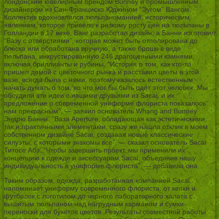
лондонским ювелирным брендом Bunney и промышленным
дизайнером из Сан-Франциско Юджином “Эугом” Вангом.
Коллектив вдохновлялся тюльпаноманией, историческим
явлением, которое привело к резкому росту цен на тюльпаны в
Голландии в 17 веке. Ванг разработал дизайн, а Банни изготовил
“Вазу с отверстиями”, которая может быть отполирована до
блеска или обработана вручную, а также брошь в виде
тюльпана, инкрустированную 246 драгоценными камнями,
включая бриллианты и рубины. “История о том, как кто-то
пришел домой с цветочного рынка и расставил цветы в этой
вазе, всегда была с нами, поэтому казалось естественным
начать думать о том, во что мог бы быть одет этот человек. Мы
обсудили эти идеи с нашими друзьями из Sacai, и их
предложение о современной униформе флориста показалось
нам прекрасным”, — заявил основатель Whang and Bunney
Эндрю Банни. “Ваза Aperture, обладающая как эстетическими,
так и практичными элементами, сразу же нашла отклик в моем
собственном дизайне Sacai, создавая новые классические
силуэты, с которыми знакомы все”, — сказал основатель Sacai
Титосе Абэ. “Чтобы завершить проект, мы применили их
концепцию к одежде и аксессуарам Sacai, объединив нашу
индивидуальность в униформе флориста”, — добавила она.
Таким образом, одежда, разработанная компанией Sacai,
напоминает униформу современного флориста: от кепки и
футболок с логотипом до черного лабораторного халата с
вышитым тюльпаном над нагрудным карманом и сумки-
переноски для букетов цветов. Результаты совместной работы