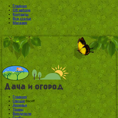
Главная
Об авторе
Контакты
Все статьи
Магазин
Главная
Овощи
0ac4ff
Деревья
Травы
Вредители
Грибы