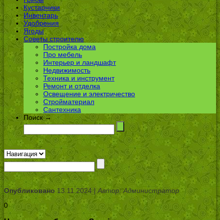
Кустарники
Инвентарь
Удобрения
Ягоды
Советы строителю
Постройка дома
Про мебель
Интерьер и ландшафт
Недвижимость
Техника и инструмент
Ремонт и отделка
Освещение и электричество
Стройматериал
Сантехника
Поиск →
Опубликовано
13.11.2024 |
Автор: Администратор
0