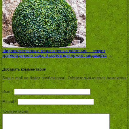
Широколиственные вечнозеленые растения — секрет
круглогодичного сада: 8 сортов для яркого ландшафта
→
Добавить комментарий
Ваш e-mail не будет опубликован.
Обязательные поля помечены
*
Имя
*
E-mail
*
Комментарий