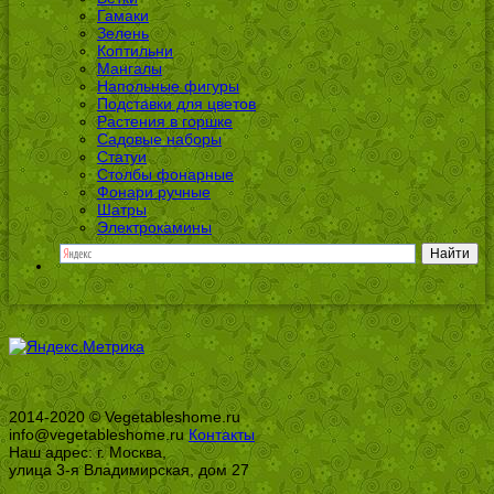
Гамаки
Зелень
Коптильни
Мангалы
Напольные фигуры
Подставки для цветов
Растения в горшке
Садовые наборы
Статуи
Столбы фонарные
Фонари ручные
Шатры
Электрокамины
2014-2020 © Vegetableshome.ru
info@vegetableshome.ru
Контакты
Наш адрес: г. Москва,
улица 3-я Владимирская, дом 27