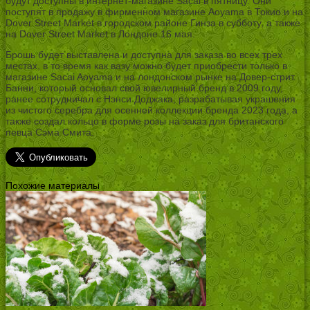
будут доступны в интернет-магазине Sacai в пятницу. Они
поступят в продажу в фирменном магазине Aoyama в Токио и на
Dover Street Market в городском районе Гинза в субботу, а также
на Dover Street Market в Лондоне 16 мая.
Брошь будет выставлена и доступна для заказа во всех трех
местах, в то время как вазу можно будет приобрести только в
магазине Sacai Aoyama и на лондонском рынке на Довер-стрит.
Банни, который основал свой ювелирный бренд в 2009 году,
ранее сотрудничал с Нэнси Доджака, разрабатывая украшения
из чистого серебра для осенней коллекции бренда 2023 года, а
также создал кольцо в форме розы на заказ для британского
певца Сэма Смита.
Похожие материалы