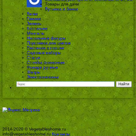
Товары для дачи
Бутылки и банки
Ветки
Гамаки
Зелень
Коптильни
Мангалы
Напольные фигуры
Подставки для цветов
Растения в горшке
Садовые наборы
Статуи
Столбы фонарные
Фонари ручные
Шатры
Электрокамины
2014-2020 © Vegetableshome.ru
info@vegetableshome.ru
Контакты