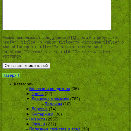
Можно использовать следующие
HTML
-теги и атрибуты:
<a
href="" title=""> <abbr title=""> <acronym title="">
<b> <blockquote cite=""> <cite> <code> <del
datetime=""> <em> <i> <q cite=""> <s> <strike>
<strong>
Наверх ↑
Категории
Болезни и вредители
(36)
►
Грибы
(22)
▼
Дачнику на заметку
(782)
Теплицы
(10)
►
Деревья
(74)
►
Кустарники
(38)
Новости
(2957)
►
Овощи
(232)
Полезные свойства и вред
(33)