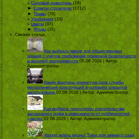
Садовый инвентарь
(18)
►
Советы строителю
(1712)
►
Травы
(78)
Удобрения
(33)
Цветы
(37)
►
Ягоды
(25)
Свежие статьи
Как выбрать двери для общественных
зданий с учётом требований пожарной безопасности
и высокой проходимости
05.08.2026 | Автор:
Администратор
Какие факторы влияют на срок службы
металлических конструкций в условиях открытой
эксплуатации
02.08.2026 | Автор:
Администратор
Как выбрать технологию строительства
загородного дома в зависимости от особенностей
участка
02.08.2026 | Автор:
Администратор
Хватит ждать весны! Трюк для зимнего сада