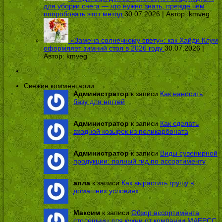
для уборки снега — что нужно знать, прежде чем
попробовать этот метод
30.07.2026 | Автор:
kmveg
«Замена солнечному свету»: как Хайди Клум
оформляет зимний стол в 2026 году
30.07.2026 |
Автор:
kmveg
Свежие комментарии
Администратор
к записи
Как наносить
базу для ногтей
Администратор
к записи
Как сделать
входной козырек из поликарбоната
Администратор
к записи
Виды сувенирной
продукции: полный гид по ассортименту
алла
к записи
Как вырастить грушу в
домашних условиях
Максим
к записи
Обзор ассортимента
столешниц для кухни от компании МАЕРСС