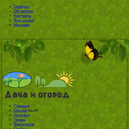
Главная
Об авторе
Контакты
Все статьи
Магазин
Главная
Овощи
0ac4ff
Деревья
Травы
Вредители
Грибы