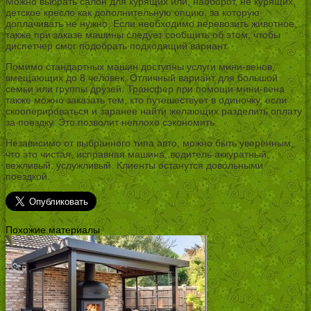
Можно выбрать салон для курящих или, наоборот, не курящих,
детское кресло как дополнительную опцию, за которую
доплачивать не нужно. Если необходимо перевозить животное,
также при заказе машины следует сообщить об этом, чтобы
диспетчер смог подобрать подходящий вариант.
Помимо стандартных машин доступны услуги мини-венов,
вмещающих до 8 человек. Отличный вариант для большой
семьи или группы друзей. Трансфер при помощи мини-вена
также можно заказать тем, кто путешествует в одиночку, если
скооперироваться и заранее найти желающих разделить оплату
за поездку. Это позволит неплохо сэкономить.
Независимо от выбранного типа авто, можно быть уверенным,
что это чистая, исправная машина, водитель аккуратный,
вежливый, услужливый. Клиенты останутся довольными
поездкой.
Похожие материалы