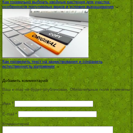
Как правильно выбрать хвойные растения для участка:
особенности популярных видов и условия выращивания
→
Как проверить текст на заимствования и сохранить
естественность изложения
→
Добавить комментарий
Ваш e-mail не будет опубликован.
Обязательные поля помечены
*
Имя
*
E-mail
*
Комментарий