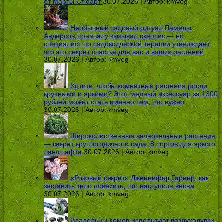
от Марты Стюарт
30.07.2026 | Автор:
kmveg
Необычный садовый ритуал Памелы
Андерсон поначалу вызывал скепсис — но
специалист по садоводческой терапии утверждает,
что это секрет счастья для вас и ваших растений
30.07.2026 | Автор:
kmveg
Хотите, чтобы комнатные растения росли
крупными и яркими? Этот медный аксессуар за 1300
рублей может стать именно тем, что нужно
30.07.2026 | Автор:
kmveg
Широколиственные вечнозеленые растения
— секрет круглогодичного сада: 8 сортов для яркого
ландшафта
30.07.2026 | Автор:
kmveg
«Розовый секрет» Дженнифер Гарнер: как
заставить тело поверить, что наступила весна
30.07.2026 | Автор:
kmveg
Владельцы домов используют воздуходувки