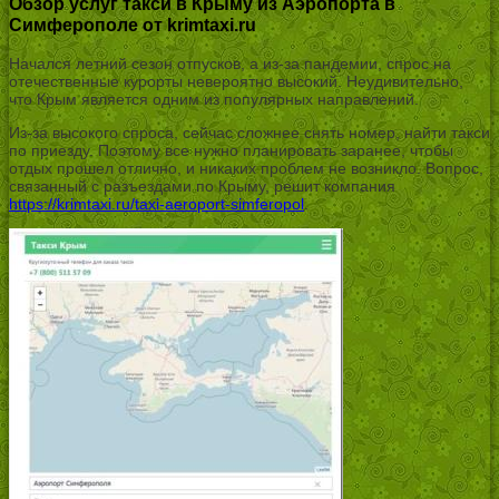
Обзор услуг такси в Крыму из Аэропорта в
Симферополе от krimtaxi.ru
Начался летний сезон отпусков, а из-за пандемии, спрос на
отечественные курорты невероятно высокий. Неудивительно,
что Крым является одним из популярных направлений.
Из-за высокого спроса, сейчас сложнее снять номер, найти такси
по приезду. Поэтому все нужно планировать заранее, чтобы
отдых прошел отлично, и никаких проблем не возникло. Вопрос,
связанный с разъездами по Крыму, решит компания
https://krimtaxi.ru/taxi-aeroport-simferopol
.