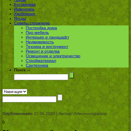
Кустарники
Инвентарь
Удобрения
Ягоды
Советы строителю
Постройка дома
Про мебель
Интерьер и ландшафт
Недвижимость
Техника и инструмент
Ремонт и отделка
Освещение и электричество
Стройматериал
Сантехника
Поиск →
Опубликовано
22.06.2020 |
Автор: Администратор
0