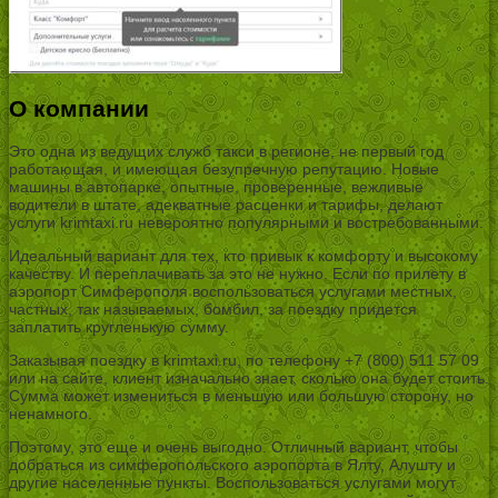
О компании
Это одна из ведущих служб такси в регионе, не первый год
работающая, и имеющая безупречную репутацию. Новые
машины в автопарке, опытные, проверенные, вежливые
водители в штате, адекватные расценки и тарифы, делают
услуги krimtaxi.ru невероятно популярными и востребованными.
Идеальный вариант для тех, кто привык к комфорту и высокому
качеству. И переплачивать за это не нужно. Если по прилету в
аэропорт Симферополя воспользоваться услугами местных,
частных, так называемых, бомбил, за поездку придется
заплатить кругленькую сумму.
Заказывая поездку в krimtaxi.ru, по телефону +7 (800) 511 57 09
или на сайте, клиент изначально знает, сколько она будет стоить.
Сумма может измениться в меньшую или большую сторону, но
ненамного.
Поэтому, это еще и очень выгодно. Отличный вариант, чтобы
добраться из симферопольского аэропорта в Ялту, Алушту и
другие населенные пункты. Воспользоваться услугами могут