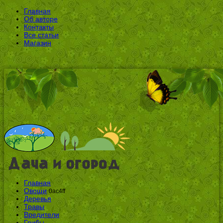
Главная
Об авторе
Контакты
Все статьи
Магазин
Главная
Овощи
0ac4ff
Деревья
Травы
Вредители
Грибы