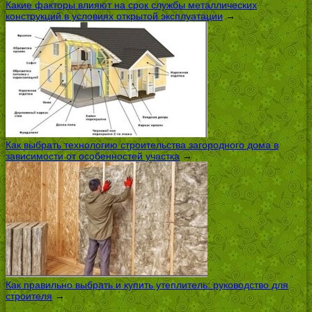
Какие факторы влияют на срок службы металлических
конструкций в условиях открытой эксплуатации
→
Как выбрать технологию строительства загородного дома в
зависимости от особенностей участка
→
Как правильно выбрать и купить утеплитель: руководство для
строителя
→