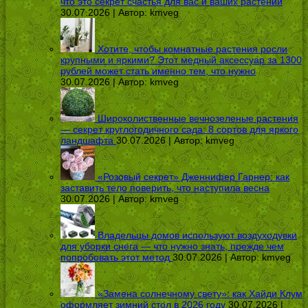
что это секрет счастья для вас и ваших растений
30.07.2026 | Автор:
kmveg
Хотите, чтобы комнатные растения росли
крупными и яркими? Этот медный аксессуар за 1300
рублей может стать именно тем, что нужно
30.07.2026 | Автор:
kmveg
Широколиственные вечнозеленые растения
— секрет круглогодичного сада: 8 сортов для яркого
ландшафта
30.07.2026 | Автор:
kmveg
«Розовый секрет» Дженнифер Гарнер: как
заставить тело поверить, что наступила весна
30.07.2026 | Автор:
kmveg
Владельцы домов используют воздуходувки
для уборки снега — что нужно знать, прежде чем
попробовать этот метод
30.07.2026 | Автор:
kmveg
«Замена солнечному свету»: как Хайди Клум
оформляет зимний стол в 2026 году
30.07.2026 |