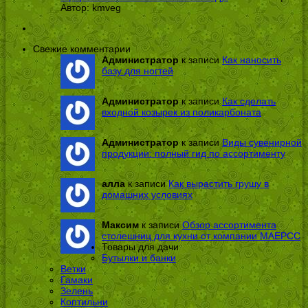
Автор:
kmveg
Свежие комментарии
Администратор
к записи
Как наносить
базу для ногтей
Администратор
к записи
Как сделать
входной козырек из поликарбоната
Администратор
к записи
Виды сувенирной
продукции: полный гид по ассортименту
алла
к записи
Как вырастить грушу в
домашних условиях
Максим
к записи
Обзор ассортимента
столешниц для кухни от компании МАЕРСС
Товары для дачи
Бутылки и банки
Ветки
Гамаки
Зелень
Коптильни