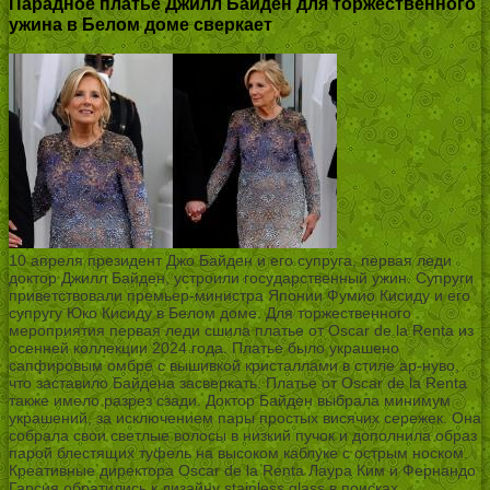
Парадное платье Джилл Байден для торжественного
ужина в Белом доме сверкает
10 апреля президент Джо Байден и его супруга, первая леди
доктор Джилл Байден, устроили государственный ужин. Супруги
приветствовали премьер-министра Японии Фумио Кисиду и его
супругу Юко Кисиду в Белом доме. Для торжественного
мероприятия первая леди сшила платье от Oscar de la Renta из
осенней коллекции 2024 года. Платье было украшено
сапфировым омбре с вышивкой кристаллами в стиле ар-нуво,
что заставило Байдена засверкать. Платье от Oscar de la Renta
также имело разрез сзади. Доктор Байден выбрала минимум
украшений, за исключением пары простых висячих сережек. Она
собрала свои светлые волосы в низкий пучок и дополнила образ
парой блестящих туфель на высоком каблуке с острым носком.
Креативные директора Oscar de la Renta Лаура Ким и Фернандо
Гарсия обратились к дизайну stainless glass в поисках