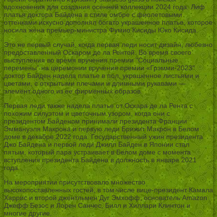
вдохновения для создания осенней коллекции 2024 года. Лиф
платья доктора Байдена в стиле омбре с фиолетовыми
оттенками искусно дополнял богато украшенное платье, которое
носила жена премьер-министра Фумио Кисиды Юко Кисида.
Это не первый случай, когда первая леди носит дизайн, любезно
предоставленный Оскаром де ла Рентой. Во время своего
выступления во время вручения премии “Социальные
перемены” на церемонии вручения премии «Грэмми-2023″
доктор Байден надела платье в пол, украшенное листьями и
цветами, с открытыми плечами и длинными рукавами —
элемент одного из ее фирменных образов.
Первая леди также надела платье от Оскара де ла Рента с
похожим силуэтом и цветочным узором, когда они с
президентом Байденом принимали президента Франции
Эммануэля Макрона и первую леди Брижит Макрон в Белом
доме в декабре 2022 года. Государственный ужин президента
Джо Байдена и первой леди Джилл Байден в Японии стал
пятым, который пара устраивает в Белом доме с момента
вступления президента Байдена в должность в январе 2021
года.
На мероприятии присутствовало множество
высокопоставленных гостей, в том числе вице-президент Камала
Харрис и второй джентльмен Дуг Эмхофф, основатель Amazon
Джефф Безос и Лорен Санчес, Билл и Хиллари Клинтон и
многие другие.