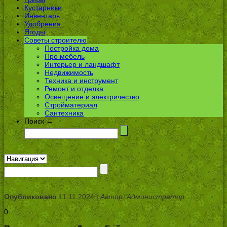
Кустарники
Инвентарь
Удобрения
Ягоды
Советы строителю
Постройка дома
Про мебель
Интерьер и ландшафт
Недвижимость
Техника и инструмент
Ремонт и отделка
Освещение и электричество
Стройматериал
Сантехника
Поиск →
Опубликовано
11.11.2024 |
Автор: Администратор
0