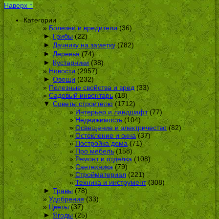
Наверх ↑
Категории
Болезни и вредители
(36)
►
Грибы
(22)
►
Дачнику на заметку
(782)
►
Деревья
(74)
►
Кустарники
(38)
Новости
(2957)
►
Овощи
(232)
Полезные свойства и вред
(33)
Садовый инвентарь
(18)
▼
Советы строителю
(1712)
Интерьер и ландшафт
(77)
Недвижимость
(104)
Освещение и электричество
(82)
Остекление и окна
(37)
Постройка дома
(71)
Про мебель
(158)
Ремонт и отделка
(108)
Сантехника
(79)
Стройматериал
(221)
Техника и инструмент
(308)
►
Травы
(78)
Удобрения
(33)
Цветы
(37)
►
Ягоды
(25)