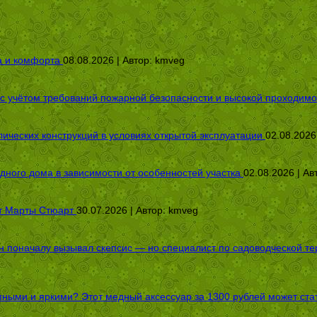
а и комфорта
08.08.2026 | Автор:
kmveg
 с учётом требований пожарной безопасности и высокой проходимо
ических конструкций в условиях открытой эксплуатации
02.08.2026
дного дома в зависимости от особенностей участка
02.08.2026 | Ав
от Марты Стюарт
30.07.2026 | Автор:
kmveg
оначалу вызывал скепсис — но специалист по садоводческой терап
пными и яркими? Этот медный аксессуар за 1300 рублей может стат