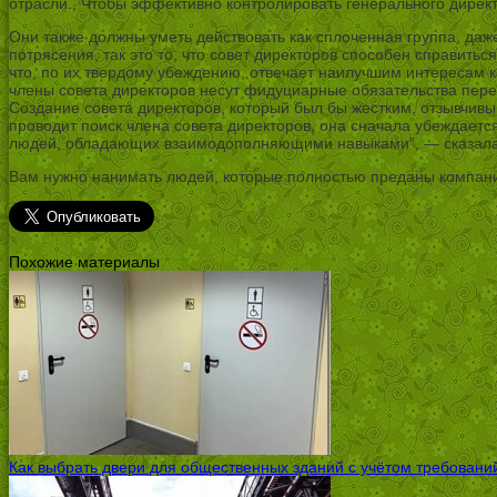
отрасли., Чтобы эффективно контролировать генерального дирек
Они также должны уметь действовать как сплоченная группа, даже
потрясения, так это то, что совет директоров способен справитьс
что, по их твердому убеждению, отвечает наилучшим интересам ко
члены совета директоров несут фидуциарные обязательства пере
Создание совета директоров, который был бы жестким, отзывчивы
проводит поиск члена совета директоров, она сначала убеждается
людей, обладающих взаимодополняющими навыками”, — сказала она
Вам нужно нанимать людей, которые полностью преданы компании.
Похожие материалы
Как выбрать двери для общественных зданий с учётом требовани