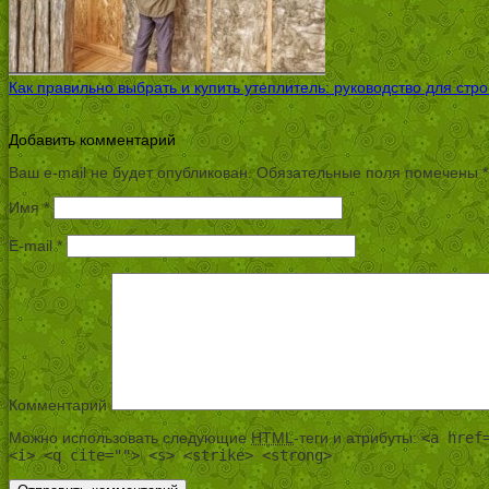
Как правильно выбрать и купить утеплитель: руководство для стр
Добавить комментарий
Ваш e-mail не будет опубликован.
Обязательные поля помечены
*
Имя
*
E-mail
*
Комментарий
Можно использовать следующие
HTML
-теги и атрибуты:
<a href
<i> <q cite=""> <s> <strike> <strong>