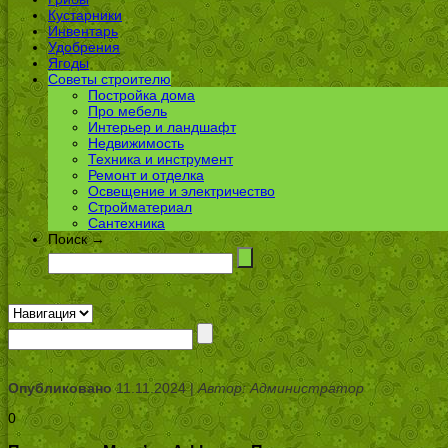
Кустарники
Инвентарь
Удобрения
Ягоды
Советы строителю
Постройка дома
Про мебель
Интерьер и ландшафт
Недвижимость
Техника и инструмент
Ремонт и отделка
Освещение и электричество
Стройматериал
Сантехника
Поиск →
Опубликовано
11.11.2024 |
Автор: Администратор
0