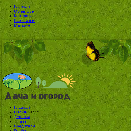
Главная
Об авторе
Контакты
Все статьи
Магазин
Главная
Овощи
0ac4ff
Деревья
Травы
Вредители
Грибы