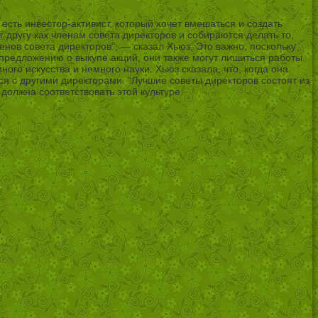
есть инвестор-активист, который хочет вмешаться и создать
уг другу как членам совета директоров и собираются делать то,
нов совета директоров”, — сказал Хьюз. Это важно, поскольку
предложению о выкупе акций, они также могут лишиться работы.
о искусства и немного науки. Хьюз сказала, что, когда она
ся с другими директорами. “Лучшие советы директоров состоят из
олжна соответствовать этой культуре.