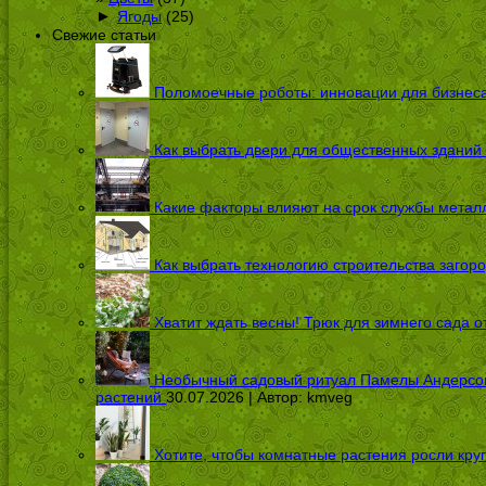
►
Ягоды
(25)
Свежие статьи
Поломоечные роботы: инновации для бизнес
Как выбрать двери для общественных зданий
Какие факторы влияют на срок службы металл
Как выбрать технологию строительства загоро
Хватит ждать весны! Трюк для зимнего сада 
Необычный садовый ритуал Памелы Андерсон п
растений
30.07.2026 | Автор:
kmveg
Хотите, чтобы комнатные растения росли кру