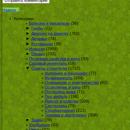
Наверх ↑
Категории
Болезни и вредители
(36)
►
Грибы
(22)
►
Дачнику на заметку
(782)
►
Деревья
(74)
►
Кустарники
(38)
Новости
(2958)
►
Овощи
(232)
Полезные свойства и вред
(33)
Садовый инвентарь
(18)
▼
Советы строителю
(1712)
Интерьер и ландшафт
(77)
Недвижимость
(104)
Освещение и электричество
(82)
Остекление и окна
(37)
Постройка дома
(71)
Про мебель
(158)
Ремонт и отделка
(108)
Сантехника
(79)
Стройматериал
(221)
Техника и инструмент
(308)
►
Травы
(78)
Удобрения
(33)
Цветы
(37)