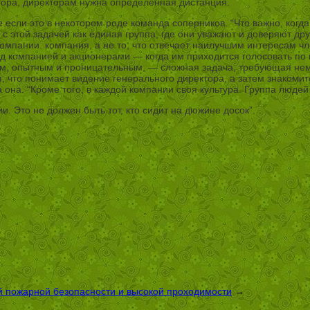
тора, директорам нужна определенная дистанция.
 если это в некотором роде команда соперников. “Что важно, когда 
я с этой задачей как единая группа, где они уважают и доверяют др
мпании. компания, а не то, что отвечает наилучшим интересам чле
д компанией и акционерами — когда им приходится голосовать по 
м, опытным и проницательным, — сложная задача, требующая немног
, что понимает видение генерального директора, а затем знакомит
. “Кроме того, в каждой компании своя культура. Группа людей д
 Это не должен быть тот, кто сидит на дюжине досок”.
й пожарной безопасности и высокой проходимости
→