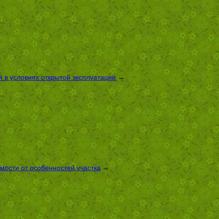
 в условиях открытой эксплуатации
→
имости от особенностей участка
→