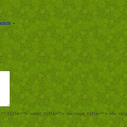
оителя
→
="" title=""> <abbr title=""> <acronym title=""> <b> <bl