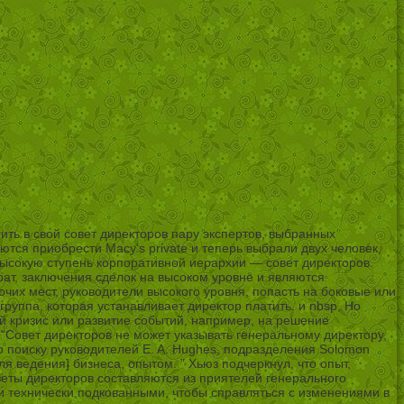
ить в свой совет директоров пару экспертов, выбранных
ются приобрести Macy’s private и теперь выбрали двух человек,
 высокую ступень корпоративной иерархии — совет директоров.
рат, заключения сделок на высоком уровне и являются
очих мест, руководители высокого уровня, попасть на боковые или
руппа, которая устанавливает директор платить. и nbsp, Но
ый кризис или развитие событий, например, на решение
Совет директоров не может указывать генеральному директору,
о поиску руководителей E. A. Hughes, подразделения Solomon
я ведения] бизнеса, опытом. ” Хьюз подчеркнул, что опыт,
веты директоров составляются из приятелей генерального
и и технически подкованными, чтобы справляться с изменениями в