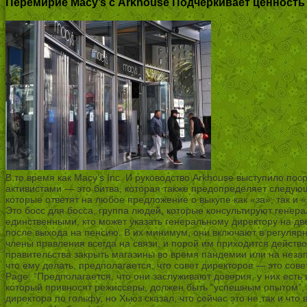
Перемирие Macy’s с Arkhouse Подчеркивает ценность
В то время как Macy’s Inc. И руководство Arkhouse выступило по
активистами — это битва, которая также предопределяет следующую
которые ответят на любое предложение о выкупе как «за», так и
Это босс для босса, группа людей, которые консультируют генера
единственными, кто может указать генеральному директору на две
после выхода на пенсию. В их минимум, они включают в регулярны
члены правления всегда на связи, и порой им приходится действ
правительства закрыть магазины во время пандемии или на неза
что ему делать, предполагается, что совет директоров — это со
Page. “Предполагается, что они заслуживают доверия, у них есть
который привносят режиссеры, должен быть “успешным опытом”, 
директора по гольфу, но Хьюз сказал, что сейчас это не так и ч