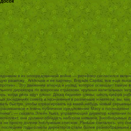
 досок
средником в их опосредованной войне — ритейлер согласился включ
 развязку., Arkhouse и ее партнер, Brigade Capital, все еще пыта
 «против»., Это движение вперед и назад, которое освещает самую
льного директора по вопросам стратегии, крупных капитальных зат
рь, когда дела идут плохо. Доска сидения сливы, шесть-цифра раб
х заседаниях совета и назначения в различные комитеты, вы, как г
овать быстро, чтобы отреагировать на какой-нибудь новый серьезн
прашиваемое и очень публичное предложение Macy о поглощении. “
ветники”, — сказала Элейн Хьюз, управляющий директор компании п
 интеллект, они должны обладать набором навыков, [необходимых дл
а не просто долгим послужным списком. Раньше считалось, что со
то в последние годы советы директоров стали более разнообразным