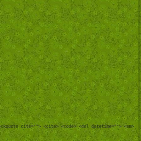
ockquote cite=""> <cite> <code> <del datetime=""> <em>