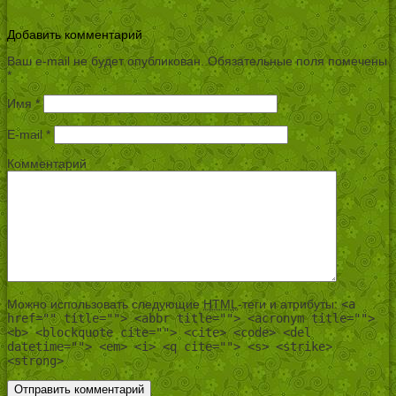
Добавить комментарий
Ваш e-mail не будет опубликован.
Обязательные поля помечены
*
Имя
*
E-mail
*
Комментарий
Можно использовать следующие
HTML
-теги и атрибуты:
<a
href="" title=""> <abbr title=""> <acronym title="">
<b> <blockquote cite=""> <cite> <code> <del
datetime=""> <em> <i> <q cite=""> <s> <strike>
<strong>