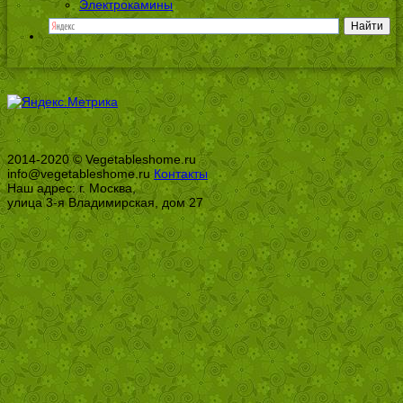
Электрокамины
2014-2020 © Vegetableshome.ru
info@vegetableshome.ru
Контакты
Наш адрес: г. Москва,
улица 3-я Владимирская, дом 27