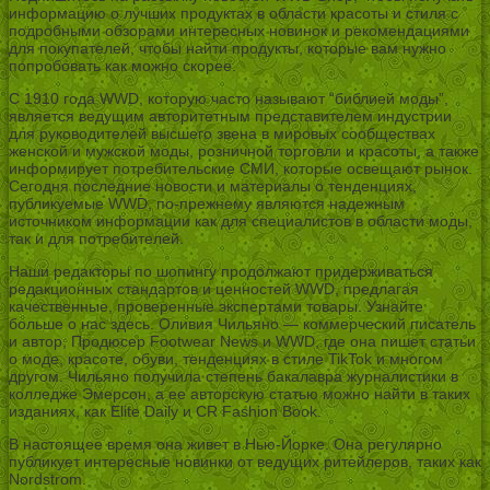
информацию о лучших продуктах в области красоты и стиля с
подробными обзорами интересных новинок и рекомендациями
для покупателей, чтобы найти продукты, которые вам нужно
попробовать как можно скорее.
С 1910 года WWD, которую часто называют “библией моды”,
является ведущим авторитетным представителем индустрии
для руководителей высшего звена в мировых сообществах
женской и мужской моды, розничной торговли и красоты, а также
информирует потребительские СМИ, которые освещают рынок.
Сегодня последние новости и материалы о тенденциях,
публикуемые WWD, по-прежнему являются надежным
источником информации как для специалистов в области моды,
так и для потребителей.
Наши редакторы по шопингу продолжают придерживаться
редакционных стандартов и ценностей WWD, предлагая
качественные, проверенные экспертами товары. Узнайте
больше о нас здесь. Оливия Чильяно — коммерческий писатель
и автор, Продюсер Footwear News и WWD, где она пишет статьи
о моде, красоте, обуви, тенденциях в стиле TikTok и многом
другом. Чильяно получила степень бакалавра журналистики в
колледже Эмерсон, а ее авторскую статью можно найти в таких
изданиях, как Elite Daily и CR Fashion Book.
В настоящее время она живет в Нью-Йорке. Она регулярно
публикует интересные новинки от ведущих ритейлеров, таких как
Nordstrom.