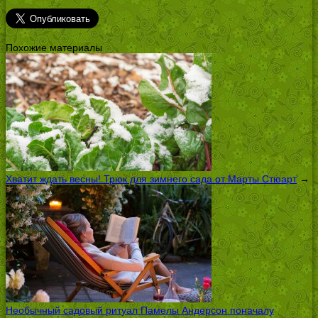
Похожие материалы
Хватит ждать весны! Трюк для зимнего сада от Марты Стюарт
→
Необычный садовый ритуал Памелы Андерсон поначалу