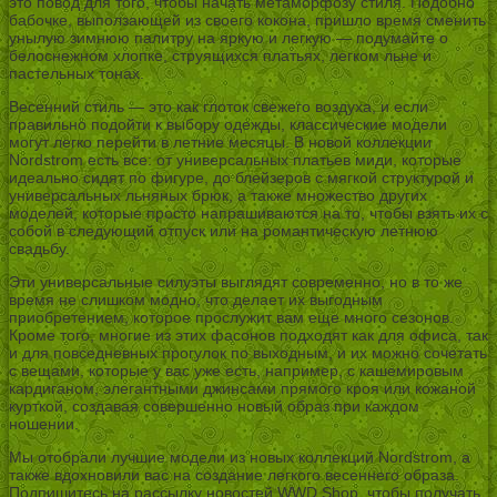
это повод для того, чтобы начать метаморфозу стиля. Подобно
бабочке, выползающей из своего кокона, пришло время сменить
унылую зимнюю палитру на яркую и легкую — подумайте о
белоснежном хлопке, струящихся платьях, легком льне и
пастельных тонах.
Весенний стиль — это как глоток свежего воздуха, и если
правильно подойти к выбору одежды, классические модели
могут легко перейти в летние месяцы. В новой коллекции
Nordstrom есть все: от универсальных платьев миди, которые
идеально сидят по фигуре, до блейзеров с мягкой структурой и
универсальных льняных брюк, а также множество других
моделей, которые просто напрашиваются на то, чтобы взять их с
собой в следующий отпуск или на романтическую летнюю
свадьбу.
Эти универсальные силуэты выглядят современно, но в то же
время не слишком модно, что делает их выгодным
приобретением, которое прослужит вам еще много сезонов.
Кроме того, многие из этих фасонов подходят как для офиса, так
и для повседневных прогулок по выходным, и их можно сочетать
с вещами, которые у вас уже есть, например, с кашемировым
кардиганом, элегантными джинсами прямого кроя или кожаной
курткой, создавая совершенно новый образ при каждом
ношении.
Мы отобрали лучшие модели из новых коллекций Nordstrom, а
также вдохновили вас на создание легкого весеннего образа.
Подпишитесь на рассылку новостей WWD Shop, чтобы получать