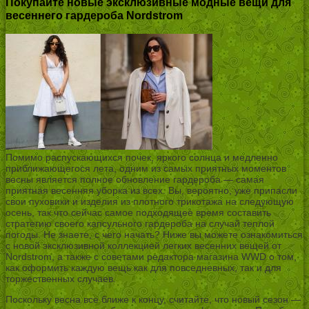
Покупайте новые эксклюзивные модные вещи для
весеннего гардероба Nordstrom
Помимо распускающихся почек, яркого солнца и медленно
приближающегося лета, одним из самых приятных моментов
весны является полное обновление гардероба — самая
приятная весенняя уборка из всех. Вы, вероятно, уже припасли
свои пуховики и изделия из плотного трикотажа на следующую
осень, так что сейчас самое подходящее время составить
стратегию своего капсульного гардероба на случай теплой
погоды. Не знаете, с чего начать? Ниже вы можете ознакомиться
с новой эксклюзивной коллекцией легких весенних вещей от
Nordstrom, а также с советами редактора магазина WWD о том,
как оформить каждую вещь как для повседневных, так и для
торжественных случаев.
Поскольку весна все ближе к концу, считайте, что новый сезон —