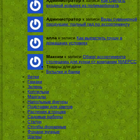
Администратор
к записи
Как сделать
входной козырек из поликарбоната
Администратор
к записи
Виды сувенирной
продукции: полный гид по ассортименту
алла
к записи
Как вырастить грушу в
домашних условиях
Максим
к записи
Обзор ассортимента
столешниц для кухни от компании МАЕРСС
Товары для дачи
Бутылки и банки
Ветки
Гамаки
Зелень
Коптильни
Мангалы
Напольные фигуры
Подставки для цветов
Растения в горшке
Садовые наборы
Статуи
Столбы фонарные
Фонари ручные
Шатры