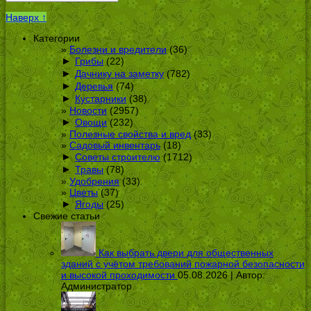
Наверх ↑
Категории
Болезни и вредители
(36)
►
Грибы
(22)
►
Дачнику на заметку
(782)
►
Деревья
(74)
►
Кустарники
(38)
Новости
(2957)
►
Овощи
(232)
Полезные свойства и вред
(33)
Садовый инвентарь
(18)
►
Советы строителю
(1712)
►
Травы
(78)
Удобрения
(33)
Цветы
(37)
►
Ягоды
(25)
Свежие статьи
Как выбрать двери для общественных
зданий с учётом требований пожарной безопасности
и высокой проходимости
05.08.2026 | Автор:
Администратор