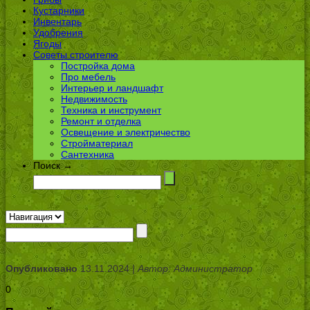
Кустарники
Инвентарь
Удобрения
Ягоды
Советы строителю
Постройка дома
Про мебель
Интерьер и ландшафт
Недвижимость
Техника и инструмент
Ремонт и отделка
Освещение и электричество
Стройматериал
Сантехника
Поиск →
Опубликовано
13.11.2024 |
Автор: Администратор
0