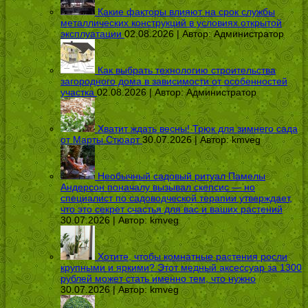
Какие факторы влияют на срок службы
металлических конструкций в условиях открытой
эксплуатации
02.08.2026 | Автор:
Администратор
Как выбрать технологию строительства
загородного дома в зависимости от особенностей
участка
02.08.2026 | Автор:
Администратор
Хватит ждать весны! Трюк для зимнего сада
от Марты Стюарт
30.07.2026 | Автор:
kmveg
Необычный садовый ритуал Памелы
Андерсон поначалу вызывал скепсис — но
специалист по садоводческой терапии утверждает,
что это секрет счастья для вас и ваших растений
30.07.2026 | Автор:
kmveg
Хотите, чтобы комнатные растения росли
крупными и яркими? Этот медный аксессуар за 1300
рублей может стать именно тем, что нужно
30.07.2026 | Автор:
kmveg