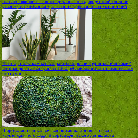
вызывал скепсис — но специалист по садоводческой терапии
утверждает, что это секрет счастья для вас и ваших растений
→
Хотите, чтобы комнатные растения росли крупными и яркими?
Этот медный аксессуар за 1300 рублей может стать именно тем,
что нужно
→
Широколиственные вечнозеленые растения — секрет
круглогодичного сада: 8 сортов для яркого ландшафта
→