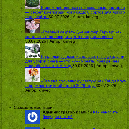
Широколиственные вечнозеленые растения
— секрет круглогодичного сада: 8 сортов для яркого
ландшафта
30.07.2026 | Автор:
kmveg
«Розовый секрет» Дженнифер Гарнер: как
заставить тело поверить, что наступила весна
30.07.2026 | Автор:
kmveg
Владельцы домов используют воздуходувки
для уборки снега — что нужно знать, прежде чем
попробовать этот метод
30.07.2026 | Автор:
kmveg
«Замена солнечному свету»: как Хайди Клум
оформляет зимний стол в 2026 году
30.07.2026 |
Автор:
kmveg
Свежие комментарии
Администратор
к записи
Как наносить
базу для ногтей