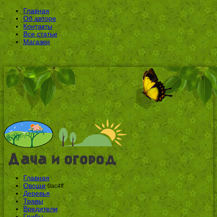
Главная
Об авторе
Контакты
Все статьи
Магазин
Главная
Овощи
0ac4ff
Деревья
Травы
Вредители
Грибы