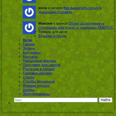
алла
к записи
Как вырастить грушу в
домашних условиях
Максим
к записи
Обзор ассортимента
столешниц для кухни от компании МАЕРСС
Товары для дачи
Бутылки и банки
Ветки
Гамаки
Зелень
Коптильни
Мангалы
Напольные фигуры
Подставки для цветов
Растения в горшке
Садовые наборы
Статуи
Столбы фонарные
Фонари ручные
Шатры
Электрокамины