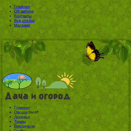
Главная
Об авторе
Контакты
Все статьи
Магазин
Главная
Овощи
0ac4ff
Деревья
Травы
Вредители
Грибы