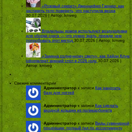
«Розовый секрет» Дженнифер Гарнер: как
заставить тело поверить, что наступила весна
30.07.2026 | Автор:
kmveg
Владельцы домов используют воздуходувки
для уборки снега — что нужно знать, прежде чем
попробовать этот метод
30.07.2026 | Автор:
kmveg
«Замена солнечному свету»: как Хайди Клум
оформляет зимний стол в 2026 году
30.07.2026 |
Автор:
kmveg
Свежие комментарии
Администратор
к записи
Как наносить
базу для ногтей
Администратор
к записи
Как сделать
входной козырек из поликарбоната
Администратор
к записи
Виды сувенирной
продукции: полный гид по ассортименту