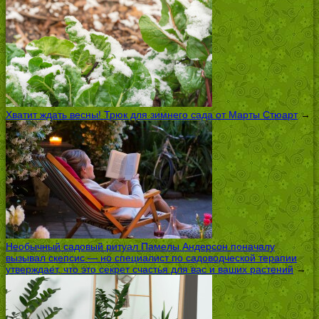
Хватит ждать весны! Трюк для зимнего сада от Марты Стюарт
→
Необычный садовый ритуал Памелы Андерсон поначалу
вызывал скепсис — но специалист по садоводческой терапии
утверждает, что это секрет счастья для вас и ваших растений
→