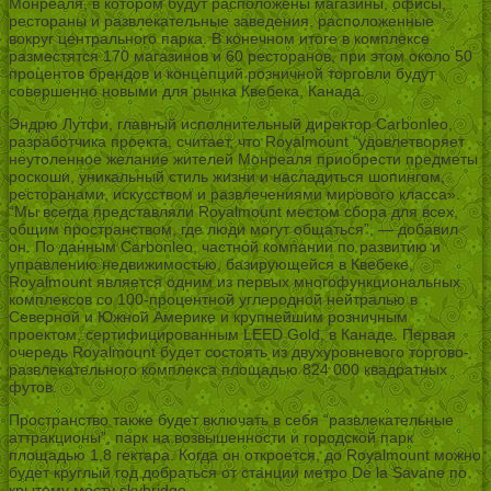
Монреаля, в котором будут расположены магазины, офисы,
рестораны и развлекательные заведения, расположенные
вокруг центрального парка. В конечном итоге в комплексе
разместятся 170 магазинов и 60 ресторанов, при этом около 50
процентов брендов и концепций розничной торговли будут
совершенно новыми для рынка Квебека, Канада.
Эндрю Лутфи, главный исполнительный директор Carbonleo,
разработчика проекта, считает, что Royalmount “удовлетворяет
неутоленное желание жителей Монреаля приобрести предметы
роскоши, уникальный стиль жизни и насладиться шопингом,
ресторанами, искусством и развлечениями мирового класса».
“Мы всегда представляли Royalmount местом сбора для всех,
общим пространством, где люди могут общаться”, — добавил
он. По данным Carbonleo, частной компании по развитию и
управлению недвижимостью, базирующейся в Квебеке,
Royalmount является одним из первых многофункциональных
комплексов со 100-процентной углеродной нейтралью в
Северной и Южной Америке и крупнейшим розничным
проектом, сертифицированным LEED Gold, в Канаде. Первая
очередь Royalmount будет состоять из двухуровневого торгово-
развлекательного комплекса площадью 824 000 квадратных
футов.
Пространство также будет включать в себя “развлекательные
аттракционы”, парк на возвышенности и городской парк
площадью 1,8 гектара. Когда он откроется, до Royalmount можно
будет круглый год добраться от станции метро De la Savane по
крытому мосту skybridge.