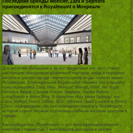
Последние бренды Moncler, Zara и Sephora
присоединятся к Royalmount в Монреале
Для жителей Монреаля и за его пределами это лето станет
настоящим праздником розничной торговли, когда в середине
августа в центре города откроется центр моды и стиля жизни
Royalmount. В понедельник Royalmount объявит, что к проекту
присоединились Zara, Nike, Moncler, Mango, H&M, Alo Yoga,
Veronica Beard, Canada Goose, Sephora, Roche Bobois,
Longchamp и Anine Bing. В прошлом году такие бренды, как
Louis Vuitton, Gucci, Tiffany &Co., Versace, Saint Laurent и Jimmy
Choo, подтвердили, что они планируют посетить Royalmount,
который станет первым крупномасштабным модным центром в
городе.
Как сообщалось, Royalmount — это многофункциональный
комплекс стоимостью 7 миллиардов долларов в центре