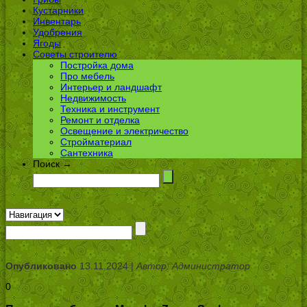
Кустарники
Инвентарь
Удобрения
Ягоды
Советы строителю
Постройка дома
Про мебель
Интерьер и ландшафт
Недвижимость
Техника и инструмент
Ремонт и отделка
Освещение и электричество
Стройматериал
Сантехника
Поиск →
Опубликовано
13.11.2024 |
Автор: Администратор
0