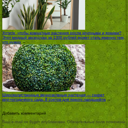
Хотите, чтобы комнатные растения росли крупными и яркими?
Этот медный аксессуар за 1300 рублей может стать именно тем,
что нужно
→
Широколиственные вечнозеленые растения — секрет
круглогодичного сада: 8 сортов для яркого ландшафта
→
Добавить комментарий
Ваш e-mail не будет опубликован.
Обязательные поля помечены
*