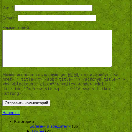
Имя
*
E-mail
*
Комментарий
Можно использовать следующие
HTML
-теги и атрибуты:
<a
href="" title=""> <abbr title=""> <acronym title="">
<b> <blockquote cite=""> <cite> <code> <del
datetime=""> <em> <i> <q cite=""> <s> <strike>
<strong>
Наверх ↑
Категории
Болезни и вредители
(36)
►
Грибы
(22)