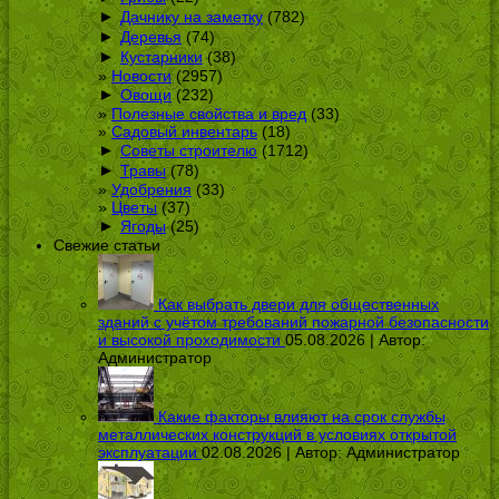
►
Дачнику на заметку
(782)
►
Деревья
(74)
►
Кустарники
(38)
Новости
(2957)
►
Овощи
(232)
Полезные свойства и вред
(33)
Садовый инвентарь
(18)
►
Советы строителю
(1712)
►
Травы
(78)
Удобрения
(33)
Цветы
(37)
►
Ягоды
(25)
Свежие статьи
Как выбрать двери для общественных
зданий с учётом требований пожарной безопасности
и высокой проходимости
05.08.2026 | Автор:
Администратор
Какие факторы влияют на срок службы
металлических конструкций в условиях открытой
эксплуатации
02.08.2026 | Автор:
Администратор