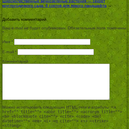
Широколиственные вечнозеленые растения — секрет
круглогодичного сада: 8 сортов для яркого ландшафта
→
Добавить комментарий
Ваш e-mail не будет опубликован.
Обязательные поля помечены
*
Имя
*
E-mail
*
Комментарий
Можно использовать следующие
HTML
-теги и атрибуты:
<a
href="" title=""> <abbr title=""> <acronym title="">
<b> <blockquote cite=""> <cite> <code> <del
datetime=""> <em> <i> <q cite=""> <s> <strike>
<strong>