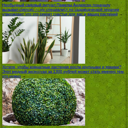
Необычный садовый ритуал Памелы Андерсон поначалу
вызывал скепсис — но специалист по садоводческой терапии
утверждает, что это секрет счастья для вас и ваших растений
→
Хотите, чтобы комнатные растения росли крупными и яркими?
Этот медный аксессуар за 1300 рублей может стать именно тем,
что нужно
→