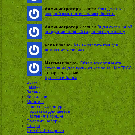
Администратор
к записи
Как сделать
входной козырек из поликарбоната
Администратор
к записи
Виды сувенирной
продукции: полный гид по ассортименту
алла
к записи
Как вырастить грушу в
домашних условиях
Максим
к записи
Обзор ассортимента
столешниц для кухни от компании МАЕРСС
Товары для дачи
Бутылки и банки
Ветки
Гамаки
Зелень
Коптильни
Мангалы
Напольные фигуры
Подставки для цветов
Растения в горшке
Садовые наборы
Статуи
Столбы фонарные