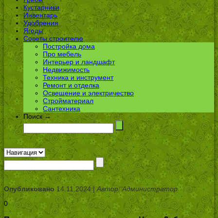
Кустарники
Инвентарь
Удобрения
Ягоды
Советы строителю
Постройка дома
Про мебель
Интерьер и ландшафт
Недвижимость
Техника и инструмент
Ремонт и отделка
Освещение и электричество
Стройматериал
Сантехника
Поиск →
Опубликовано
14.11.2024 |
Автор: Администратор
0