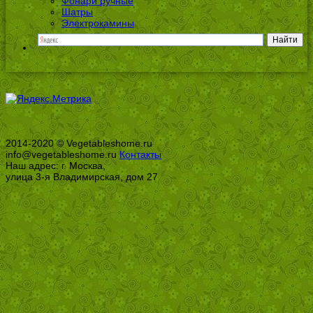
Фонари ручные
Шатры
Электрокамины
2014-2020 © Vegetableshome.ru
info@vegetableshome.ru
Контакты
Наш адрес: г. Москва,
улица 3-я Владимирская, дом 27