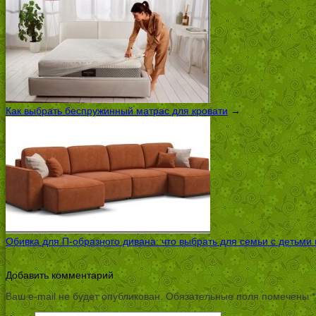
Как выбрать беспружинный матрас для кровати
→
Обивка для П-образного дивана: что выбрать для семьи с детьми
Добавить комментарий
Ваш e-mail не будет опубликован.
Обязательные поля помечены
*