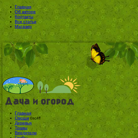
Главная
Об авторе
Контакты
Все статьи
Магазин
Главная
Овощи
0ac4ff
Деревья
Травы
Вредители
Грибы