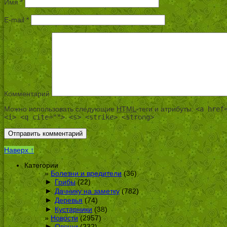
Имя
*
E-mail
*
Комментарий
Можно использовать следующие
HTML
-теги и атрибуты:
<a href
<i> <q cite=""> <s> <strike> <strong>
Наверх ↑
Категории
Болезни и вредители
(36)
►
Грибы
(22)
►
Дачнику на заметку
(782)
►
Деревья
(74)
►
Кустарники
(38)
Новости
(2957)
►
Овощи
(232)