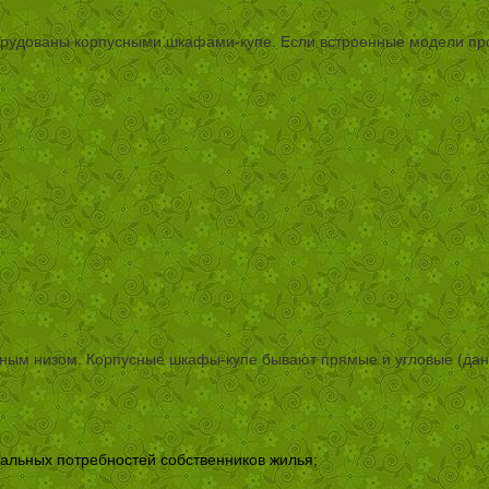
орудованы корпусными шкафами-купе. Если встроенные модели про
нным низом. Корпусные шкафы-купе бывают прямые и угловые (да
уальных потребностей собственников жилья;