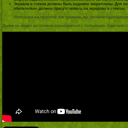
Зеркала и стекла должны быть надежно закреплены. Для по
обязательно должна присутствовать на зеркалах и стеклах.
Используя на практике эти правила, вы сможете приобрест
Далее на видео вы можете ознакомиться с полезными советами 