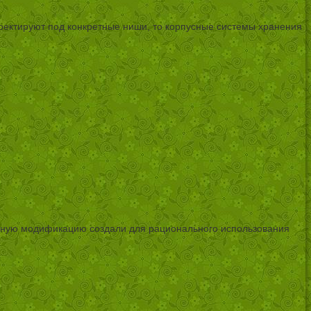
ектируют под конкретные ниши, то корпусные системы хранения
нную модификацию создали для рационального использования