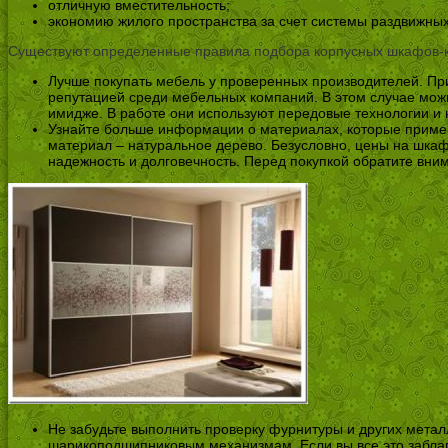
отличную вместительность;
экономию жилого пространства за счет системы раздвижных
Существуют определенные правила подбора корпусных шкафов-
Лучше покупать мебель у проверенных производителей. Пр
репутацией среди мебельных компаний. В этом случае мож
имидже. В работе они используют передовые технологии и 
Узнайте больше информации о материалах, которые примен
материал – натуральное дерево. Безусловно, цены на шкаф
надежность и долговечность. Перед покупкой обратите вни
Не забудьте выполнить проверку фурнитуры и других метал
шарикоподшипниковым механизмам. Если вы все это заблаго