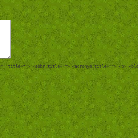
="" title=""> <abbr title=""> <acronym title=""> <b> <bl