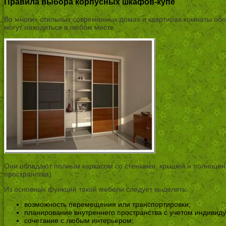
Правила выбора корпусных шкафов-купе
Во многих стильных современных домах и квартирах комнаты об
могут находиться в любом месте.
Они обладают полным каркасом со стенками, крышей и полноце
пространства).
Из основных функций такой мебели следует выделить:
возможность перемещения или транспортировки;
планирование внутреннего пространства с учетом индивид
сочетание с любым интерьером;