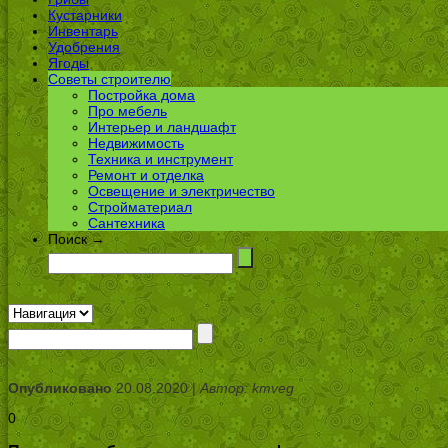
Кустарники
Инвентарь
Удобрения
Ягоды
Советы строителю
Постройка дома
Про мебель
Интерьер и ландшафт
Недвижимость
Техника и инструмент
Ремонт и отделка
Освещение и электричество
Стройматериал
Сантехника
Поиск →
Опубликовано
20.08.2020 |
Автор: kmveg
0