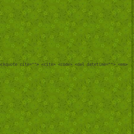
ockquote cite=""> <cite> <code> <del datetime=""> <em>