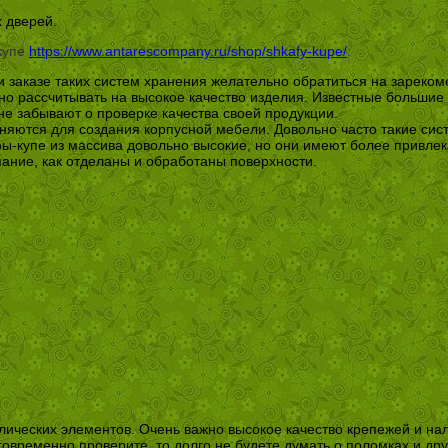
 дверей.
купе
https://www.antarescompany.ru/shop/shkafy-kupe/
:
и заказе таких систем хранения желательно обратиться на зареко
но рассчитывать на высокое качество изделия. Известные большие
не забывают о проверке качества своей продукции.
яются для создания корпусной мебели. Довольно часто такие си
ы-купе из массива довольно высокие, но они имеют более привлек
мание, как отделаны и обработаны поверхности.
лических элементов. Очень важно высокое качество крепежей и на
временно проверите, то долго не будете думать о поломках и дру