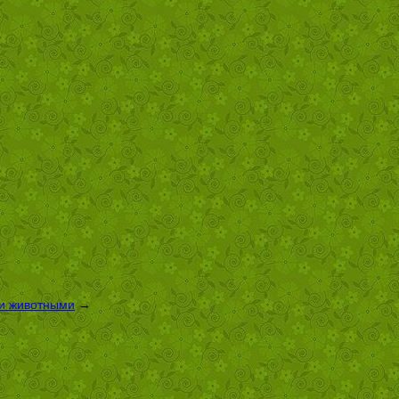
 и животными
→