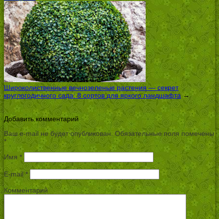
Широколиственные вечнозеленые растения — секрет
круглогодичного сада: 8 сортов для яркого ландшафта
→
Добавить комментарий
Ваш e-mail не будет опубликован.
Обязательные поля помечены
*
Имя
*
E-mail
*
Комментарий