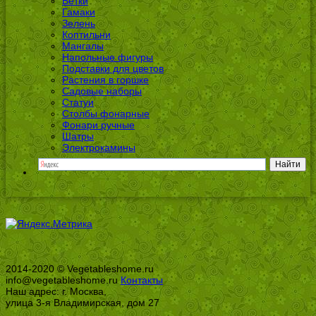
Ветки
Гамаки
Зелень
Коптильни
Мангалы
Напольные фигуры
Подставки для цветов
Растения в горшке
Садовые наборы
Статуи
Столбы фонарные
Фонари ручные
Шатры
Электрокамины
2014-2020 © Vegetableshome.ru
info@vegetableshome.ru
Контакты
Наш адрес: г. Москва,
улица 3-я Владимирская, дом 27