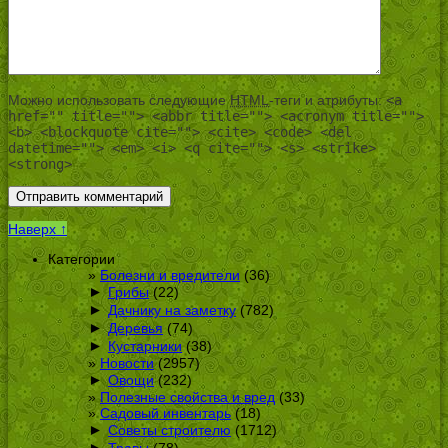
Можно использовать следующие
HTML
-теги и атрибуты:
<a
href="" title=""> <abbr title=""> <acronym title="">
<b> <blockquote cite=""> <cite> <code> <del
datetime=""> <em> <i> <q cite=""> <s> <strike>
<strong>
Наверх ↑
Категории
Болезни и вредители
(36)
►
Грибы
(22)
►
Дачнику на заметку
(782)
►
Деревья
(74)
►
Кустарники
(38)
Новости
(2957)
►
Овощи
(232)
Полезные свойства и вред
(33)
Садовый инвентарь
(18)
►
Советы строителю
(1712)
►
Травы
(78)