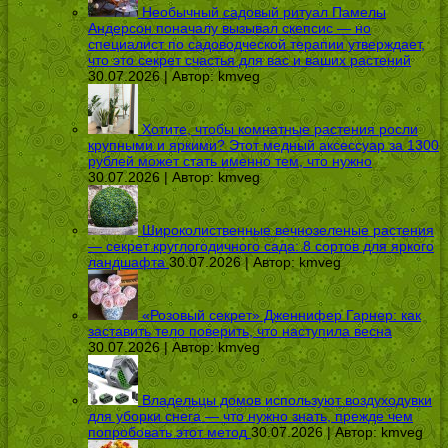
Необычный садовый ритуал Памелы
Андерсон поначалу вызывал скепсис — но
специалист по садоводческой терапии утверждает,
что это секрет счастья для вас и ваших растений
30.07.2026 | Автор:
kmveg
Хотите, чтобы комнатные растения росли
крупными и яркими? Этот медный аксессуар за 1300
рублей может стать именно тем, что нужно
30.07.2026 | Автор:
kmveg
Широколиственные вечнозеленые растения
— секрет круглогодичного сада: 8 сортов для яркого
ландшафта
30.07.2026 | Автор:
kmveg
«Розовый секрет» Дженнифер Гарнер: как
заставить тело поверить, что наступила весна
30.07.2026 | Автор:
kmveg
Владельцы домов используют воздуходувки
для уборки снега — что нужно знать, прежде чем
попробовать этот метод
30.07.2026 | Автор:
kmveg