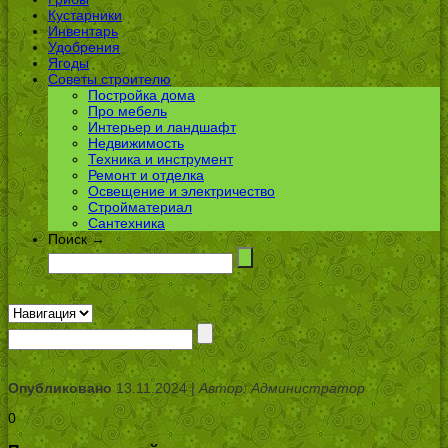
Кустарники
Инвентарь
Удобрения
Ягоды
Советы строителю
Постройка дома
Про мебель
Интерьер и ландшафт
Недвижимость
Техника и инструмент
Ремонт и отделка
Освещение и электричество
Стройматериал
Сантехника
Поиск →
Опубликовано
13.11.2024 |
Автор: Администратор
0