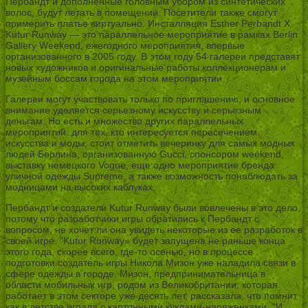
Пербандт и дополненные головным убором из синтетических
волос, будут летать в помещении. Посетители также смогут
примерить платье виртуально. Инсталляция Esther Perbandt X
Kutur Runway — это параллельное мероприятие в рамках Berlin
Gallery Weekend, ежегодного мероприятия, впервые
организованного в 2005 году. В этом году 54 галереи представят
новых художников и оригинальные работы коллекционерам и
музейным боссам города на этом мероприятии.
Галереи могут участвовать только по приглашению, и основное
внимание уделяется серьезному искусству и серьезным
деньгам. Но есть и множество других параллельных
мероприятий: для тех, кто интересуется пересечением
искусства и моды, стоит отметить вечеринку для самых модных
людей Берлина, организованную Gucci, спонсором weekend,
выставку немецкого Vogue, еще одно мероприятие бренда
уличной одежды Supreme, а также возможность понаблюдать за
модницами на высоких каблуках.
Пербандт и создатели Kutur Runway были вовлечены в это дело,
потому что разработчики игры обратились к Пербандт с
вопросом, не хочет ли она увидеть некоторые из ее разработок в
своей игре. ”Kutur Runway» будет запущена не раньше конца
этого года, скорее всего, где-то осенью, но в процессе
подготовки создатель игры Никола Мизон уже наладила связи в
сфере одежды в городе. Мизон, предпринимательница в
области мобильных игр, родом из Великобритании, которая
работает в этом секторе уже десять лет, рассказала, что помнит,
как в детстве играла с картонными куклами-наряженками. “И