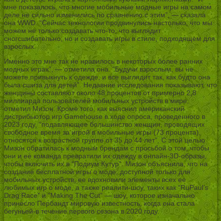
мне показалось, что многие мобильные модные игры на самом
деле не сильно изменились по сравнению с этим”, — сказала
она WWD. “Сейчас технологии продвинулись настолько, что мы
можем не только создавать что-то, что выглядит
сногсшибательно, но и создавать игры в стиле, подходящем для
взрослых.
Именно это мне так не нравилось в некоторых более ранних
модных играх”, — отметила она. “Будучи взрослым, вы не
можете привыкнуть к одежде, и все выглядит так, как будто она
была сшита для детей”. Недавние исследования показывают, что
женщины составляют около 48 процентов от примерно 2,8
миллиарда пользователей мобильных устройств в мире,
отметил Мизон. Кроме того, как выяснил американский
дистрибьютор игр Gamehouse в ходе опроса, проведенного в
2023 году, “подавляющее большинство женщин, проводящих
свободное время за игрой в мобильные игры (73 процента),
относятся к возрастной группе от 35 до 44 лет”. С этой целью
Мизон обратилась к модным брендам с просьбой о том, чтобы
они и ее команда превратили их одежду в онлайн-3D-образы,
чтобы включить их в “Подиум Кутур”. Мизон объяснила, что на
создание бесплатной игры о моде, доступной только для
мобильных устройств, ее вдохновили элементы всех ее
любимых игр о моде, а также реалити-шоу, таких как “RuPaul’s
Drag Race” и “Making The Cut” — шоу, которое изначально
принесло Пербандт мировую известность, когда она стала
бегуньей-в течение первого сезона в 2020 году.