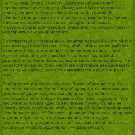
На “Подиуме Кутура” стилисты-дуэлянты (игроки) будут
соревноваться друг с другом. Перед ними будет поставлена
задача, например, создать свежий наряд для пляжной
вечеринки или для кого-то, кто начинает новую работу, привлечь
внимание влиятельных людей в Instagram или создать
гламурный образ для известной знаменитости, которая посетит
мероприятие с красной дорожкой.
В соответствии с современным характером подобных игр Мизон
и ее команда позаботились о том, чтобы игроки могли выбирать
из широкого спектра моделей телосложения и одежды для
мужчин и женщин, они также могут заняться крафтом или
дизайном и получать баллы за экологичность и переработку. Что
касается последних, то их участники могут даже дважды надеть
одну и ту же одежду, что часто наказывается в других играх о
моде.
Пербандт заинтересовалась, когда Мизон обратился к ней с
вопросом, может ли “Kutur Runway” превратить некоторые из ее
дизайнов в цифровые ресурсы для игры. “Затем Эстер
рассказала о работе над этой выставкой, и мы подумали, что у
нас уже есть готовое одно из ее платьев, почему бы нам не
создать что-то особенное, чтобы помочь ей продемонстрировать
свое бальное платье? Она уже хорошо разбиралась в цифровых
технологиях и знала, о чем мы говорим. Поэтому мне
показалось, что это действительно классный способ показать,
как разные миры объединяются”, — сказал Мизон.