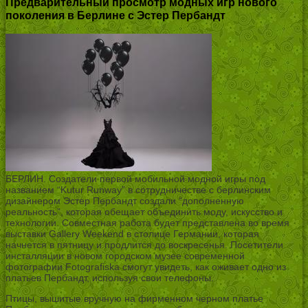
Предварительный просмотр модных игр нового
поколения в Берлине с Эстер Пербандт
БЕРЛИН. Создатели первой мобильной модной игры под
названием “Kutur Runway” в сотрудничестве с берлинским
дизайнером Эстер Пербандт создали “дополненную
реальность”, которая обещает объединить моду, искусство и
технологии. Совместная работа будет представлена во время
выставки Gallery Weekend в столице Германии, которая
начнется в пятницу и продлится до воскресенья. Посетители
инсталляции в новом городском музее современной
фотографии Fotografiska смогут увидеть, как оживает одно из
платьев Пербандт, используя свои телефоны.
Птицы, вышитые вручную на фирменном черном платье