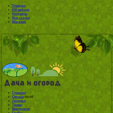
Главная
Об авторе
Контакты
Все статьи
Магазин
Главная
Овощи
0ac4ff
Деревья
Травы
Вредители
Грибы