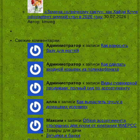
«Замена солнечному свету»: как Хайди Клум
оформляет зимний стол в 2026 году
30.07.2026 |
Автор:
kmveg
Свежие комментарии
Администратор
к записи
Как наносить
базу для ногтей
Администратор
к записи
Как сделать
входной козырек из поликарбоната
Администратор
к записи
Виды сувенирной
продукции: полный гид по ассортименту
алла
к записи
Как вырастить грушу в
домашних условиях
Максим
к записи
Обзор ассортимента
столешниц для кухни от компании МАЕРСС
Товары для дачи
Бутылки и банки