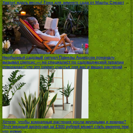
Хватит ждать весны! Трюк для зимнего сада от Марты Стюарт
→
Необычный садовый ритуал Памелы Андерсон поначалу
вызывал скепсис — но специалист по садоводческой терапии
утверждает, что это секрет счастья для вас и ваших растений
→
Хотите, чтобы комнатные растения росли крупными и яркими?
Этот медный аксессуар за 1300 рублей может стать именно тем,
что нужно
→