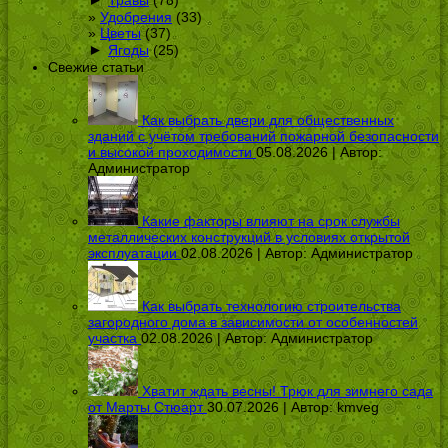
Удобрения
(33)
Цветы
(37)
►
Ягоды
(25)
Свежие статьи
Как выбрать двери для общественных
зданий с учётом требований пожарной безопасности
и высокой проходимости
05.08.2026 | Автор:
Администратор
Какие факторы влияют на срок службы
металлических конструкций в условиях открытой
эксплуатации
02.08.2026 | Автор:
Администратор
Как выбрать технологию строительства
загородного дома в зависимости от особенностей
участка
02.08.2026 | Автор:
Администратор
Хватит ждать весны! Трюк для зимнего сада
от Марты Стюарт
30.07.2026 | Автор:
kmveg